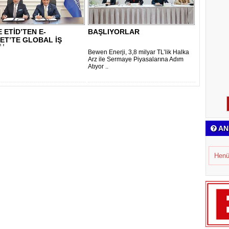
E ETİD’TEN E-
BAŞLIYORLAR
ET’TE GLOBAL İŞ
Ğİ
Bewen Enerji, 3,8 milyar TL’lik Halka
Arz ile Sermaye Piyasalarına Adım
Atıyor ..
AN
Henü