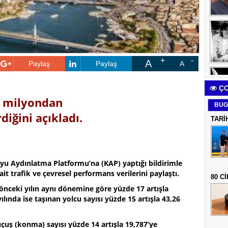
A
Paylaş
Paylaş
A
ÇO
3 milyondan
BUG
diğini açıkladı.
TARİ
yu Aydınlatma Platformu’na (KAP) yaptığı bildirimle
 ait trafik ve çevresel performans verilerini paylaştı.
80 C
 önceki yılın aynı dönemine göre yüzde 17 artışla
ılında ise taşınan yolcu sayısı yüzde 15 artışla 43,26
uçuş (konma) sayısı yüzde 14 artışla 19,787’ye