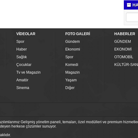
HA
VİDEOLAR
FOTO GALERİ
HABERLER
Spor
Gündem
GÜNDEM
Haber
Ekonomi
EKONOMİ
Sağlık
Spor
OTOMOBİL
Çocuklar
Komedi
KÜLTÜR-SAN
Tv ve Magazin
Magazin
Amatör
Yaşam
Sinema
Diğer
ılımlarımız Gelişmiş yönetim paneli, temaları, özel modülleri ve premium hizmetleri
 isteyen herkese çözümler sunuyor.
klıdır.