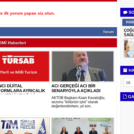
SO
 ilk yorum yapan siz olun.
HAB
ÇOĞU
Yorum
SAĞL
Mİ Haberleri
HA
CI DİJİTAL
ACI GERÇEĞİ ACI BİR
FORMLARA AYRICALIK
SENARYOYLA AÇIKLADI
I YERLİ VE MİLLİ..
GA
AKTOB Başkanı Kaan Kavaloğlu,
sezonu "kötünün iyisi" olarak
değerlendirirken; yıl son..