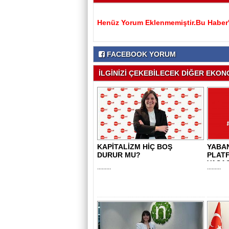
Henüz Yorum Eklenmemiştir.Bu Haber'e
FACEBOOK YORUM
İLGİNİZİ ÇEKEBİLECEK DİĞER EKONO
KAPİTALİZM HİÇ BOŞ
YABAN
DURUR MU?
PLAT
YASAS
.........
.........