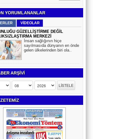
N YORUMLANANLAR
ERLER
VİDEOLAR
NLUĞU GÜZELLİŞTİRME DEĞİL
IKSIZLAŞTIRMA MERKEZİ
İnsan sağlığının hiçe
sayılmasıda dünyanın en önde
gelen ülkelerinden biri ola..
BER ARŞİVİ
ZETEMİZ