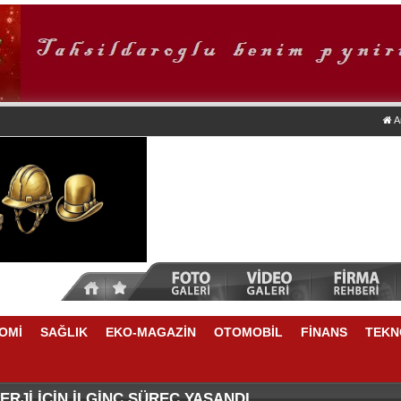
A
OMİ
SAĞLIK
EKO-MAGAZİN
OTOMOBİL
FİNANS
TEKN
DA NELER VAR
E YÜKSELME VAR
RJİ İÇİN İLGİNÇ SÜREÇ YAŞANDI