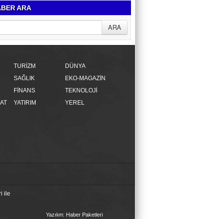
BER ARA
TURİZM
DÜNYA
SAĞLIK
EKO-MAGAZİN
FİNANS
TEKNOLOJİ
AT
YATIRIM
YEREL
 ile
Yazılım: Haber Paketleri