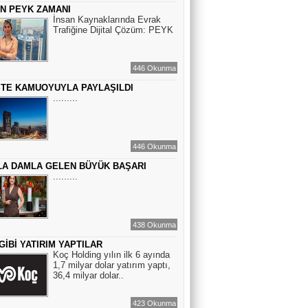
ÇİN PEYK ZAMANI
BİR ROMAN DAHA
İnsan Kaynaklarında Evrak
Trafiğine Dijital Çözüm: PEYK
EMİR EMİRHANOĞLU
446 Okunma
BAYRAMDA ARA VERİN
STE KAMUOYUYLA PAYLAŞILDI
.........
MACİT SOYDAN
BİR KEDİNİN GÖZLERİNE
446 Okunma
BAKABİLMEK...
A DAMLA GELEN BÜYÜK BAŞARI
.........
438 Okunma
GİBİ YATIRIM YAPTILAR
Koç Holding yılın ilk 6 ayında
1,7 milyar dolar yatırım yaptı,
36,4 milyar dolar..
423 Okunma