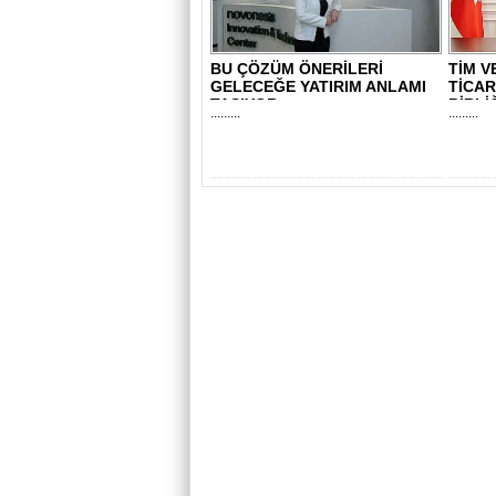
BU ÇÖZÜM ÖNERİLERİ
TİM V
GELECEĞE YATIRIM ANLAMI
TİCAR
TAŞIYOR
BİRLİ
.........
.........