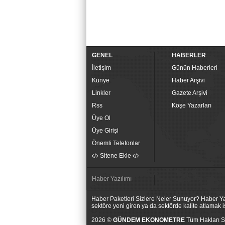
GENEL
HABERLER
İletişim
Günün Haberleri
Künye
Haber Arşivi
Linkler
Gazete Arşivi
Rss
Köşe Yazarları
Üye Ol
Üye Girişi
Önemli Telefonlar
Sitene Ekle
Haber Yazılımı
Haber Paketleri Sizlere Neler Sunuyor? Haber Yaz
sektöre yeni giren ya da sektörde kalite atlamak
2026 ©
GÜNDEM EKONOMETRE
Tüm Hakları Sa