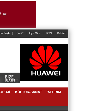
na Sayfa
Üye Ol
Üye Girişi
RSS
Reklam
OLOJİ
KÜLTÜR-SANAT
YATIRIM