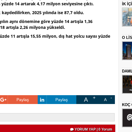
yüzde 14 artarak 4,17 milyon seviyesine çıktı.
İK İ
 kaydedilirken, 2025 yılında ise 87,7 oldu.
 yılın aynı dönemine göre yüzde 14 artışla 1,36
 18 artışla 2,26 milyona yükseldi.
 yüzde 11 artışla 15,55 milyon, dış hat yolcu sayısı yüzde
O Lİ
DAML
A
Paylaş
Paylaş
A
KOÇ 
YORUM YAP | 0 Yorum