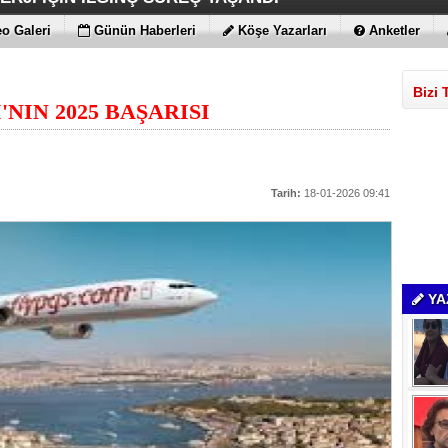
 MAGIC V6
ENİLİKLER VAR
 KIRMAYI SEVİYOR
LARLA GELDİLER
o Galeri
Günün Haberleri
Köşe Yazarları
Anketler
Bizi 
NIN 2025 BAŞARISI
Tarih:
18-01-2026 09:41
YA