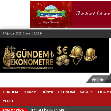
7 Ağustos 2026, Cuma | 15:02:24
GÜNDEM
TURİZM
DÜNYA
EKONOMİ
SAĞLIK
EKO-M
YEREL
İŞTE O 500
07:09 |