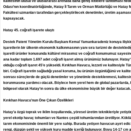
kalitesinin ulusal ve uluslararası arenada daha geniş kitlelere tanıtılması he
Odası’nın koordinatörlüğünde, Hatay İl Tarım ve Orman Müdürlüğü ve Hatay M
Fakültesi uzmanları tarafından gerçekleştirilecek denetimler, üretim aşama
kapsayacak.
Hatay 45. coğrafi işarete ulaştı
Destek Patent Yönetim Kurulu Başkanı Kemal Yamankaradeniz konuya ilişkin
işaretlerin bir ülkenin ekonomik kalkınmasının yanı sıra turizmi de desteklediğ
işaretli ürünler konusunda kültürel mirasımız ve coğrafi konumumuz sayesind
ana kadar toplam 1.697 adet coğrafi işaret almış ürünümüz bulunuyor. Hatay’ı
olduğu coğrafi işaret 45’e yükseldi. Kırıkhan Havucu, lezzeti ve kalitesiyle T
biri. Coğrafi işaretin sağladığı yasal koruma, bu ürünün özgünlüğünü ve kalite
sonrası süreçlerde de güçlü denetimler ve yönetimle desteklenmesi, kalites
korunmasına yardımcı olacak. Böylece hem yerel hem de global pazarlarda, h
bölgesel olarak Hatay’ın sonra da ülke ekonomisine büyük bir değer katacak." 
Kırıkhan Havucu'nun Öne Çıkan Özellikleri
Hatay’a özgü toprak ve iklim koşullarında, yöresel üretim teknikleriyle yetişti
yerel ekotip havuç tohumları ve Nantes çeşidi tohumlarından üretiliyor. Köklü
tarım ekonomisinde önemli bir yere sahip. Burada yetişen havucun ayırt edici 
rengi, düzgün şekli ve yüksek kuru madde içeriği bulunuyor. Boyu 14-17 cm ar