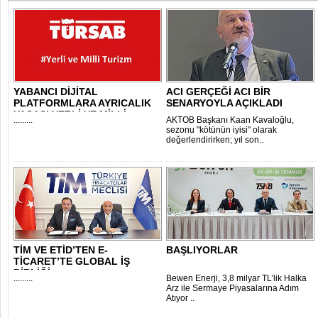
YABANCI DİJİTAL
ACI GERÇEĞİ ACI BİR
PLATFORMLARA AYRICALIK
SENARYOYLA AÇIKLADI
YASASI YERLİ VE MİLLİ..
.........
AKTOB Başkanı Kaan Kavaloğlu,
sezonu "kötünün iyisi" olarak
değerlendirirken; yıl son..
TİM VE ETİD’TEN E-
BAŞLIYORLAR
TİCARET’TE GLOBAL İŞ
BİRLİĞİ
.........
Bewen Enerji, 3,8 milyar TL’lik Halka
Arz ile Sermaye Piyasalarına Adım
Atıyor ..