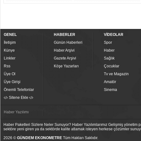
GENEL
HABERLER
VİDEOLAR
İletişim
Günün Haberleri
Spor
Künye
Haber Arşivi
Haber
Linkler
Gazete Arşivi
Sağlık
Rss
Köşe Yazarları
Çocuklar
Üye Ol
Tv ve Magazin
Üye Girişi
Amatör
Önemli Telefonlar
Sinema
Sitene Ekle
Haber Yazılımı
Haber Paketleri Sizlere Neler Sunuyor? Haber Yazılımlarımız Gelişmiş yönetim pan
sektöre yeni giren ya da sektörde kalite atlamak isteyen herkese çözümler sunuy
2026 ©
GÜNDEM EKONOMETRE
Tüm Hakları Saklıdır.