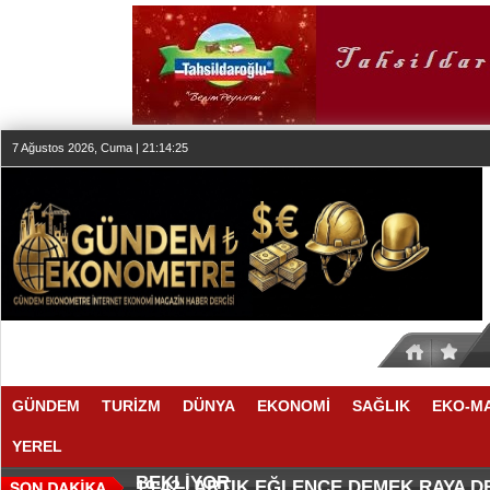
7 Ağustos 2026, Cuma | 21:14:26
GÜNDEM
TURİZM
DÜNYA
EKONOMİ
SAĞLIK
EKO-M
YEREL
SEKTÖR, İSTİKRARLI BÜYÜME İ
MAKYÖZ CANSU DURKUN'DAN YE
20:00 |
19:58 |
BEKLİYOR
ARTIK EĞLENCE DEMEK RAYA 
19:42 |