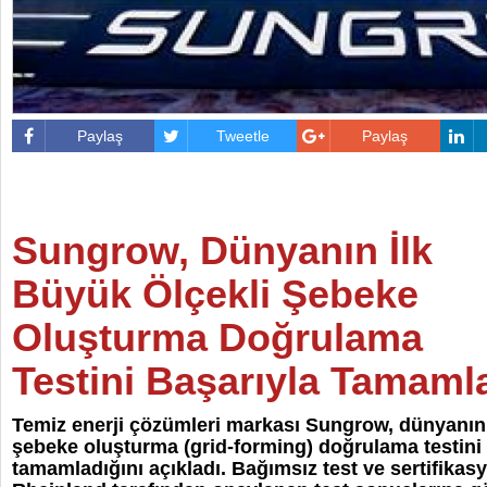
Paylaş
Tweetle
Paylaş
Sungrow, Dünyanın İlk
Büyük Ölçekli Şebeke
Oluşturma Doğrulama
Testini Başarıyla Tamaml
Temiz enerji çözümleri markası Sungrow, dünyanın 
şebeke oluşturma (grid-forming) doğrulama testini 
tamamladığını açıkladı. Bağımsız test ve sertifika