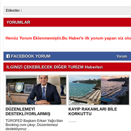
Etiketler :
YORUMLAR
Henüz Yorum Eklenmemiştir.Bu Haber'e ilk yorum yapan siz olu
FACEBOOK YORUM
Yorum
İLGİNİZİ ÇEKEBİLECEK DİĞER TURİZM Haberleri
DÜZENLEMEYİ
KAYIP RAKAMLARI BİLE
DESTEKLİYORLARMIŞ
KORKUTTU
TÜROFED Başkanı Erkan Yağcı'dan
.........
Booking.com çıkışı: Düzenlemeyi
destekliyoruz ..