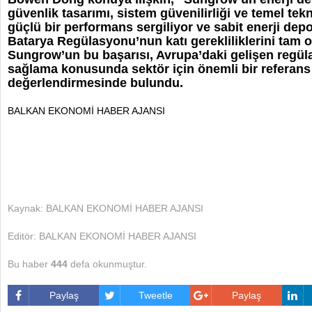
güvenlik tasarımı, sistem güvenilirliği ve temel tek
güçlü bir performans sergiliyor ve sabit enerji dep
Batarya Regülasyonu’nun katı gerekliliklerini tam ol
Sungrow’un bu başarısı, Avrupa’daki gelişen regü
sağlama konusunda sektör için önemli bir referans
değerlendirmesinde bulundu.
BALKAN EKONOMİ HABER AJANSI
Kaynak: BALKAN EKONOMİ HABER AJANSI
Editör: BALKAN EKONOMİ HABER AJANSI
Bu haber
444
defa okunmuştur.
Paylaş
Tweetle
Paylaş