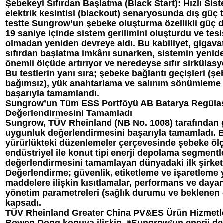
Şebekeyi Sıfırdan Başlatma (Black Start): Hızlı S
elektrik kesintisi (blackout) senaryosunda dış güç
testte Sungrow’un şebeke oluşturma özellikli güç
19 saniye içinde sistem gerilimini oluşturdu ve tes
olmadan yeniden devreye aldı. Bu kabiliyet, gigava
sıfırdan başlatma imkânı sunarken, sistemin yenid
önemli ölçüde artırıyor ve neredeyse sıfır sirkülasy
Bu testlerin yanı sıra; şebeke bağlantı geçişleri (
bağımsız), yük anahtarlama ve salınım sönümleme da
başarıyla tamamlandı.
Sungrow’un Tüm ESS Portföyü AB Batarya Regül
Değerlendirmesini Tamamladı
Sungrow, TÜV Rheinland (NB No. 1008) tarafından g
uygunluk değerlendirmesini başarıyla tamamladı.
yürürlükteki düzenlemeler çerçevesinde şebeke ölçek
endüstriyel ile konut tipi enerji depolama segmen
değerlendirmesini tamamlayan dünyadaki ilk şirket
Değerlendirme; güvenlik, etiketleme ve işaretleme y
maddelere ilişkin kısıtlamalar, performans ve dayanı
yönetim parametreleri (sağlık durumu ve beklenen ö
kapsadı.
TÜV Rheinland Greater China PV&ES Ürün Hizmetl
Bowen Dong konuya ilişkin, “Sungrow’un enerji de