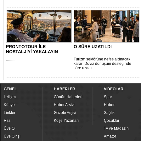
PRONTOTOUR İLE
O SÜRE UZATILDI
NOSTALJİYİ YAKALAYIN
.........
Turizm sektörüne nefes aldıracak
karar: Döviz dönüşüm desteğinde
süre uzadı ..
GENEL
HABERLER
VİDEOLAR
İletişim
Günün Haberleri
Spor
Künye
Haber Arşivi
Haber
Linkler
Gazete Arşivi
Sağlık
Rss
Köşe Yazarları
Çocuklar
Üye Ol
Tv ve Magazin
Üye Girişi
Amatör