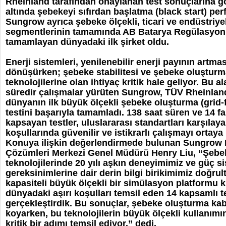
Rheinland tarafından onaylanan test sonuçlarına g
altında şebekeyi sıfırdan başlatma (black start) pe
Sungrow ayrıca şebeke ölçekli, ticari ve endüstriyel
segmentlerinin tamamında AB Batarya Regülasyon
tamamlayan dünyadaki ilk şirket oldu.
Enerji sistemleri, yenilenebilir enerji payının artmas
dönüşürken; şebeke stabilitesi ve şebeke oluşturm
teknolojilerine olan ihtiyaç kritik hale geliyor. Bu al
süredir çalışmalar yürüten Sungrow, TÜV Rheinlan
dünyanın ilk büyük ölçekli şebeke oluşturma (grid
testini başarıyla tamamladı. 138 saat süren ve 14 f
kapsayan testler, uluslararası standartları karşıla
koşullarında güvenilir ve istikrarlı çalışmayı ortaya
Konuya ilişkin değerlendirmede bulunan Sungrow
Çözümleri Merkezi Genel Müdürü Henry Liu, “Şebe
teknolojilerinde 20 yılı aşkın deneyimimiz ve güç si
gereksinimlerine dair derin bilgi birikimimiz doğr
kapasiteli büyük ölçekli bir simülasyon platformu 
dünyadaki aşırı koşulları temsil eden 14 kapsamlı 
gerçekleştirdik. Bu sonuçlar, şebeke oluşturma kabi
koyarken, bu teknolojilerin büyük ölçekli kullanım
kritik bir adımı temsil ediyor.” dedi.