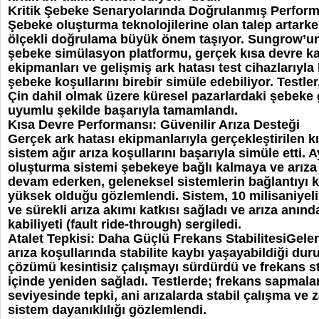
Kritik Şebeke Senaryolarında Doğrulanmış Perfor
Şebeke oluşturma teknolojilerine olan talep artark
ölçekli doğrulama büyük önem taşıyor. Sungrow’un 
şebeke simülasyon platformu, gerçek kısa devre k
ekipmanları ve gelişmiş ark hatası test cihazlarıyl
şebeke koşullarını birebir simüle edebiliyor. Testle
Çin dahil olmak üzere küresel pazarlardaki şebeke 
uyumlu şekilde başarıyla tamamlandı.
Kısa Devre Performansı: Güvenilir Arıza Desteği
Gerçek ark hatası ekipmanlarıyla gerçekleştirilen k
sistem ağır arıza koşullarını başarıyla simüle etti.
oluşturma sistemi şebekeye bağlı kalmaya ve arız
devam ederken, geleneksel sistemlerin bağlantıyı k
yüksek olduğu gözlemlendi. Sistem, 10 milisaniyelik
ve sürekli arıza akımı katkısı sağladı ve arıza anı
kabiliyeti (fault ride-through) sergiledi.
Atalet Tepkisi: Daha Güçlü Frekans StabilitesiGele
arıza koşullarında stabilite kaybı yaşayabildiği d
çözümü kesintisiz çalışmayı sürdürdü ve frekans sta
içinde yeniden sağladı. Testlerde; frekans sapmala
seviyesinde tepki, ani arızalarda stabil çalışma ve 
sistem dayanıklılığı gözlemlendi.