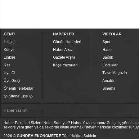
GENEL
HABERLER
VİDEOLAR
İletişim
Günün Haberleri
Spor
Künye
Haber Arşivi
Haber
Linkler
Gazete Arşivi
Sağlık
Rss
Köşe Yazarları
Çocuklar
Üye Ol
Tv ve Magazin
Üye Girişi
Amatör
Önemli Telefonlar
Sinema
Sitene Ekle
Haber Yazılımı
Haber Paketleri Sizlere Neler Sunuyor? Haber Yazılımlarımız Gelişmiş yönetim pan
sektöre yeni giren ya da sektörde kalite atlamak isteyen herkese çözümler sunuy
2026 ©
GÜNDEM EKONOMETRE
Tüm Hakları Saklıdır.