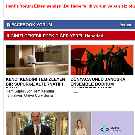
Henüz Yorum Eklenmemiştir.Bu Haber'e ilk yorum yapan siz olu
FACEBOOK YORUM
Yorum
İLGİNİZİ ÇEKEBİLECEK DİĞER YEREL Haberleri
KENDİ KENDİNİ TEMİZLEYEN
DÜNYACA ÜNLÜ JANOSKA
BİR SÜPÜRGE ALTERNATİFİ
ENSEMBLE BODRUM
DAHA..
KALESİ’NDE SAHNE
Hem Süpürüyor Hem Kendini
.........
ALACAK..
Temizliyor: Qrevo Curv Serisi