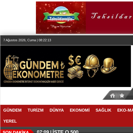
7 Ağustos 2026, Cuma | 08:22:13
GÜNDEM
TURİZM
DÜNYA
EKONOMİ
SAĞLIK
EKO-M
YEREL
İŞTE O 500
07:09 |