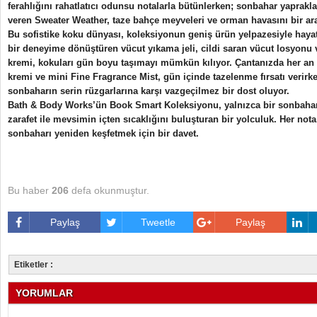
ferahlığını rahatlatıcı odunsu notalarla bütünlerken; sonbahar yaprakl
veren Sweater Weather, taze bahçe meyveleri ve orman havasını bir ara
Bu sofistike koku dünyası, koleksiyonun geniş ürün yelpazesiyle hayat 
bir deneyime dönüştüren vücut yıkama jeli, cildi saran vücut losyon
kremi, kokuları gün boyu taşımayı mümkün kılıyor. Çantanızda her an 
kremi ve mini Fine Fragrance Mist, gün içinde tazelenme fırsatı verirke
sonbaharın serin rüzgarlarına karşı vazgeçilmez bir dost oluyor.
Bath & Body Works’ün Book Smart Koleksiyonu, yalnızca bir sonbahar 
zarafet ile mevsimin içten sıcaklığını buluşturan bir yolculuk. Her not
sonbaharı yeniden keşfetmek için bir davet.
Bu haber
206
defa okunmuştur.
Paylaş
Tweetle
Paylaş
Etiketler :
YORUMLAR