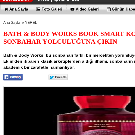
Ana Sayfa
Foto Galeri
Video Galeri
Günün Haber
Ana Sayfa
»
YEREL
BATH & BODY WORKS BOOK SMART KO
SONBAHAR YOLCULUĞUNA ÇIKIN
Bath & Body Works, bu sonbaharı farklı bir mercekten yorumluy
Ekim’den itibaren klasik arketiplerden aldığı ilhamı, sonbaharın
akademik bir zarafetle harmanlıyor.