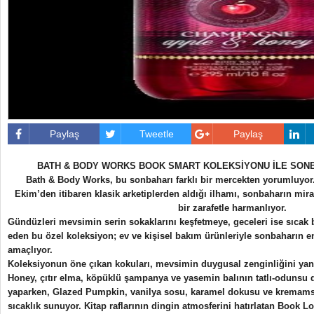
Paylaş
Tweetle
Paylaş
BATH & BODY WORKS BOOK SMART KOLEKSİYONU İLE SON
Bath & Body Works, bu sonbaharı farklı bir mercekten yorumluyo
Ekim’den itibaren klasik arketiplerden aldığı ilhamı, sonbaharın mir
bir zarafetle harmanlıyor.
Gündüzleri mevsimin serin sokaklarını keşfetmeye, geceleri ise sıcak 
eden bu özel koleksiyon; ev ve kişisel bakım ürünleriyle sonbaharın en
amaçlıyor.
Koleksiyonun öne çıkan kokuları, mevsimin duygusal zenginliğini ya
Honey, çıtır elma, köpüklü şampanya ve yasemin balının tatlı-odunsu de
yaparken, Glazed Pumpkin, vanilya sosu, karamel dokusu ve kremamsı b
sıcaklık sunuyor. Kitap raflarının dingin atmosferini hatırlatan Book Lo