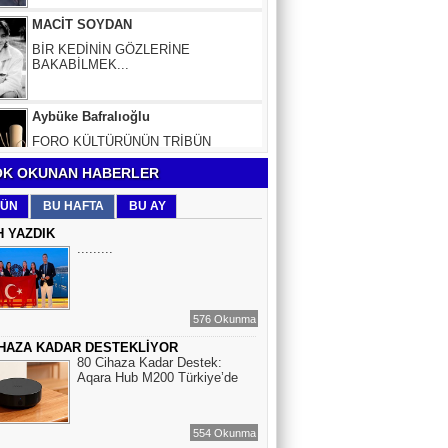
BİR KEDİNİN GÖZLERİNE
BAKABİLMEK...
Aybüke Bafralıoğlu
FORO KÜLTÜRÜNÜN TRİBÜN
OYUNCULARI
BOĞAÇ YÜZGÜL
K OKUNAN HABERLER
TURİZM VE EĞİTİM
ÜN
BU HAFTA
BU AY
H YAZDIK
.........
Mr.Hiko...
KORKU VE ŞÜPHE
DÜŞMANLARINIZDIR...
576 Okunma
İHAZA KADAR DESTEKLİYOR
Çiğdem Yorgancıoğlu
80 Cihaza Kadar Destek:
İkilikli ve İkircikli Tabiat Diyalektiğinde
Aqara Hub M200 Türkiye’de
Mobius Spiral Mucizeler, Akış ve Doğa
Döngüsünün Bilgeliği...
554 Okunma
Sinem Elgün