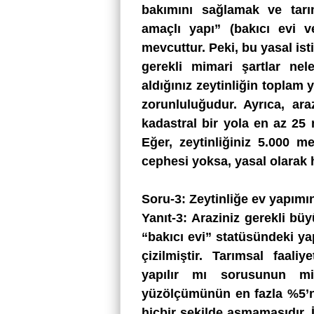
bakımını sağlamak ve tarı
amaçlı yapı” (bakıcı evi v
mevcuttur. Peki, bu yasal isti
gerekli mimari şartlar nel
aldığınız zeytinliğin topla
zorunluluğudur. Ayrıca, ara
kadastral bir yola en az 25 
Eğer, zeytinliğiniz 5.000 m
cephesi yoksa, yasal olarak 
Soru-3: Zeytinliğe ev yapımınd
Yanıt-3: Araziniz gerekli bü
“bakıcı evi” statüsündeki yap
çizilmiştir. Tarımsal faali
yapılır mı sorusunun mi
yüzölçümünün en fazla %5’
hiçbir şekilde aşmamasıdır. 