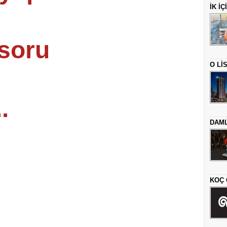
İK İ
 soru
O Lİ
.
DAML
KOÇ 