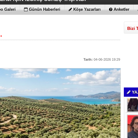
 MAGIC V6
ENİLİKLER VAR
 KIRMAYI SEVİYOR
LARLA GELDİLER
o Galeri
Günün Haberleri
Köşe Yazarları
Anketler
Bizi 
.
Tarih:
04-06-2026 19:29
YA