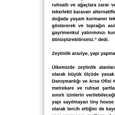
ruhsatlı ve ağaçlara zarar 
tekerlekli karavan alternatif
doğada yaşam kurmanın tek
göstererek ve toprağın ası
gayrimenkul yatırımınızı k
dönüştürebilirsiniz.” dedi.
Zeytinlik araziye, yapı yapma
Ülkemizde zeytinlik alanla
olarak büyük ölçüde yasak
Danışmanlığı ve Arsa Ofisi 
metrekare ve ruhsat şartla
sınırlı izinlerin verilebilece
yapı sayılmayan tiny house
olarak tercih ettiğini de k