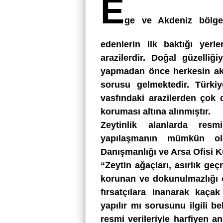
E
ge ve Akdeniz bölge
edenlerin ilk baktığı yerle
arazilerdir. Doğal güzelliğ
yapmadan önce herkesin aklı
sorusu gelmektedir. Türkiy
vasfındaki arazilerden çok d
koruması altına alınmıştır.
Zeytinlik alanlarda res
yapılaşmanın mümkün o
Danışmanlığı ve Arsa Ofisi K
“Zeytin ağaçları, asırlık ge
korunan ve dokunulmazlığı o
fırsatçılara inanarak kaça
yapılır mı sorusunu ilgili b
resmi verileriyle harfiyen an