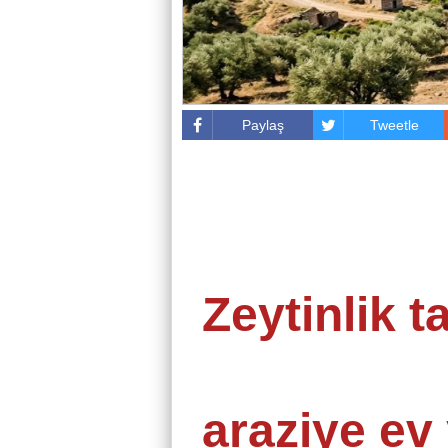
Paylaş
Tweetle
Zeytinlik 
araziye ev 