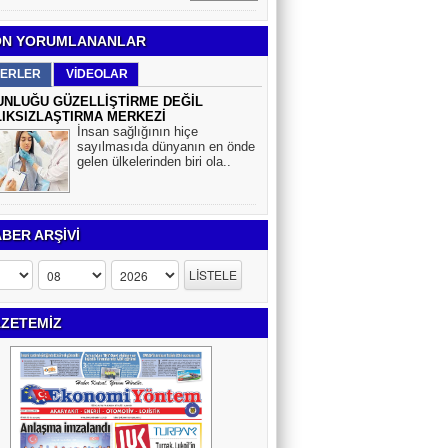
N YORUMLANANLAR
ERLER
VİDEOLAR
NLUĞU GÜZELLİŞTİRME DEĞİL
IKSIZLAŞTIRMA MERKEZİ
İnsan sağlığının hiçe
sayılmasıda dünyanın en önde
gelen ülkelerinden biri ola..
BER ARŞİVİ
ZETEMİZ