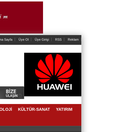
na Sayfa
Üye Ol
Üye Girişi
RSS
Reklam
OLOJİ
KÜLTÜR-SANAT
YATIRIM