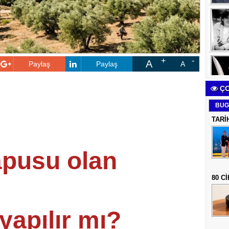
A
Paylaş
Paylaş
A
ÇO
BUG
TARİ
tapusu olan
80 C
yapılır mı?