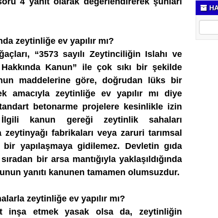
oru 4 yanıt olarak değerlendirerek şunları
HA
a zeytinliğe ev yapılır mı?
açları, “3573 sayılı Zeytinciliğin Islahı ve
sı Hakkında Kanun” ile çok sıkı bir şekilde
nun maddelerine göre, doğrudan lüks bir
k amacıyla zeytinliğe ev yapılır mı diye
standart betonarme projelere kesinlikle izin
İlgili kanun gereği zeytinlik sahaları
 zeytinyağı fabrikaları veya zaruri tarımsal
i bir yapılaşmaya gidilemez. Devletin gıda
, sıradan bir arsa mantığıyla yaklaşıldığında
rusunun yanıtı kanunen tamamen olumsuzdur.
alarla zeytinliğe ev yapılır mı?
ut inşa etmek yasak olsa da, zeytinliğin