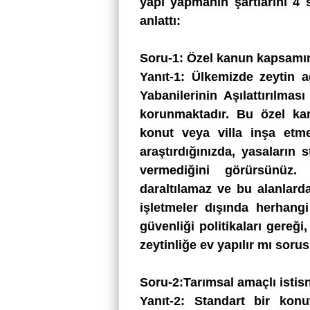
yapı yapmanın şartlarını
4 s
anlattı:
Soru-1: Özel kanun kapsamınd
Yanıt-1: Ülkemizde zeytin ağ
Yabanilerinin Aşılattırılma
korunmaktadır. Bu özel ka
konut veya villa inşa etme
araştırdığınızda, yasaların 
vermediğini görürsünüz. 
daraltılamaz ve bu alanlarda
işletmeler dışında herhang
güvenliği politikaları gereği
zeytinliğe ev yapılır mı so
Soru-2:Tarımsal amaçlı istisn
Yanıt-2: Standart bir kon