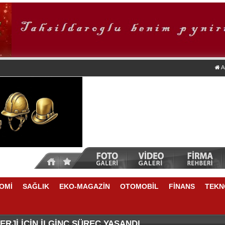
A
OMİ
SAĞLIK
EKO-MAGAZİN
OTOMOBİL
FİNANS
TEKN
DA NELER VAR
E YÜKSELME VAR
RJİ İÇİN İLGİNÇ SÜREÇ YAŞANDI