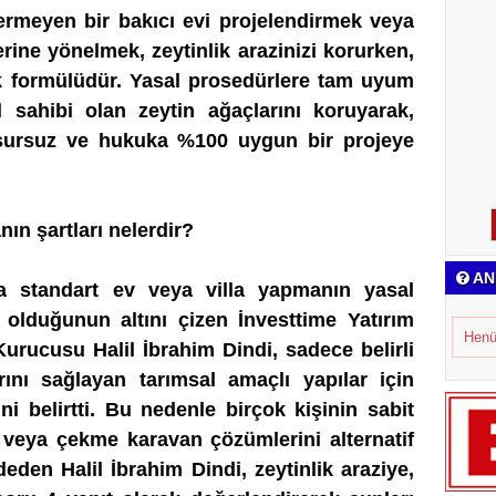
vermeyen bir bakıcı evi projelendirmek veya
lerine yönelmek, zeytinlik arazinizi korurken,
 formülüdür. Yasal prosedürlere tam uyum
l sahibi olan zeytin ağaçlarını koruyarak,
usursuz ve hukuka %100 uygun bir projeye
nın şartları nelerdir?
AN
ra standart ev veya villa yapmanın yasal
 olduğunun altını çizen
İnvesttime Yatırım
Henü
Kurucusu Halil İbrahim Dindi,
sadece belirli
rını sağlayan tarımsal amaçlı yapılar için
ğini belirtti. Bu nedenle birçok kişinin sabit
 veya çekme karavan çözümlerini alternatif
aydeden
Halil İbrahim Dindi,
zeytinlik araziye,