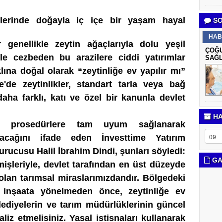
lerinde doğayla iç içe bir yaşam hayal
SO
HAB
r genellikle zeytin ağaçlarıyla dolu yeşil
ÇOĞU
iyle cezbeden bu arazilere ciddi yatırımlar
SAĞL
na doğal olarak “zeytinliğe ev yapılır mı”
e'de zeytinlikler, standart tarla veya bağ
aha farklı, katı ve özel bir kanunla devlet
HA
mi prosedürlere tam uyum sağlanarak
lacağını ifade eden
İnvesttime Yatırım
urucusu Halil İbrahim Dindi, şunları söyledi:
GA
çmişleriyle, devlet tarafından en üst düzeyde
lan tarımsal miraslarımızdandır. Bölgedeki
k inşaata yönelmeden önce, zeytinliğe ev
elediyelerin ve tarım müdürlüklerinin güncel
aliz etmelisiniz. Yasal istisnaları kullanarak