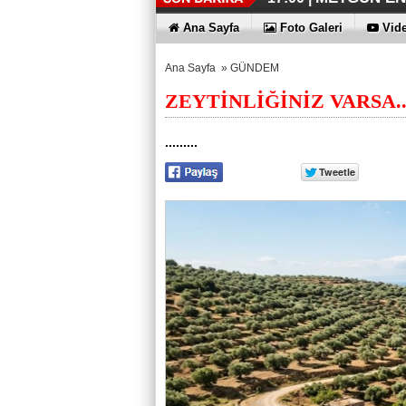
İŞTE HONOR
TECNO'DA Y
THY REKOR
ÖZEL FİYAT
12:17 |
12:02 |
11:56 |
11:53 |
Ana Sayfa
Foto Galeri
Vide
Ana Sayfa
»
GÜNDEM
ZEYTİNLİĞİNİZ VARSA..
.........