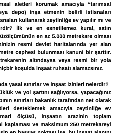
msal aletleri korumak amacıyla “tarımsal
eya depo) inşa etmenin belirli istisnaları
snaları kullanarak zeytinliğe ev yapılır mı ve
erdir? İlk ve en esnetilemez kural, satın
m yüzölçümünün en az 5.000 metrekare olması
zinizin resmi devlet haritalarında yer alan
metre cephesi bulunması kanuni bir şarttır.
etrekarenin altındaysa veya resmi bir yola
hiçbir koşulda inşaat ruhsatı alamazsınız.
a yasal sınırlar ve inşaat izinleri nelerdir?
yüklük ve yol şartını sağlıyorsa, yapacağınız
ının sınırları bakanlık tarafından net olarak
yetleri desteklemek amacıyla zeytinliğe ev
mari ölçüsü, inşaatın arazinin toplam
ni kaplaması ve maksimum 250 metrekareyi
İşin en hassas noktası ise, bu inşaat alanını