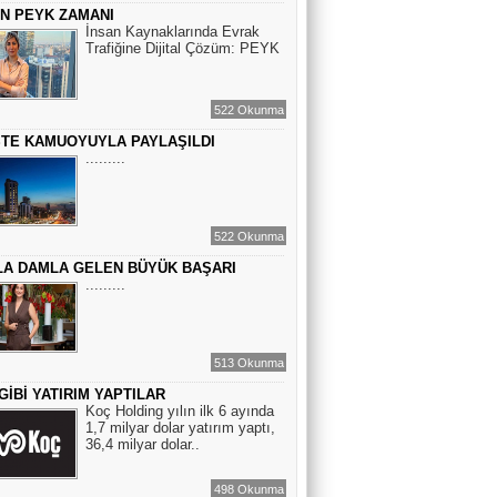
ÇİN PEYK ZAMANI
BİR ROMAN DAHA
İnsan Kaynaklarında Evrak
Trafiğine Dijital Çözüm: PEYK
EMİR EMİRHANOĞLU
522 Okunma
BAYRAMDA ARA VERİN
STE KAMUOYUYLA PAYLAŞILDI
.........
MACİT SOYDAN
BİR KEDİNİN GÖZLERİNE
522 Okunma
BAKABİLMEK...
A DAMLA GELEN BÜYÜK BAŞARI
.........
513 Okunma
GİBİ YATIRIM YAPTILAR
Koç Holding yılın ilk 6 ayında
1,7 milyar dolar yatırım yaptı,
36,4 milyar dolar..
498 Okunma