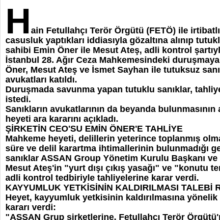
H
ain Fetullahçı Terör Örgütü (FETÖ) ile irtibatl
casusluk yaptıkları iddiasıyla gözaltına alınıp tu
sahibi Emin Öner ile Mesut Ateş, adli kontrol şartıyl
İstanbul 28. Ağır Ceza Mahkemesindeki duruşmaya,
Öner, Mesut Ateş ve İsmet Sayhan ile tutuksuz sa
avukatları katıldı.
Duruşmada savunma yapan tutuklu sanıklar, tahliye
istedi.
Sanıkların avukatlarının da beyanda bulunmasını
heyeti ara kararını açıkladı.
ŞİRKETİN CEO'SU EMİN ÖNER'E TAHLİYE
Mahkeme heyeti, delillerin yeterince toplanmış olmas
süre ve delil karartma ihtimallerinin bulunmadığı ge
sanıklar ASSAN Group Yönetim Kurulu Başkanı ve
Mesut Ateş'in "yurt dışı çıkış yasağı" ve "konutu t
adli kontrol tedbiriyle tahliyelerine karar verdi.
KAYYUMLUK YETKİSİNİN KALDIRILMASI TALEBİ 
Heyet, kayyumluk yetkisinin kaldırılmasına yönelik t
kararı verdi:
"ASSAN Grup şirketlerine, Fetullahçı Terör Örgü