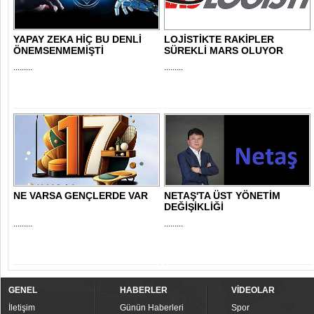
YAPAY ZEKA HİÇ BU DENLİ
LOJİSTİKTE RAKİPLER
ÖNEMSENMEMİŞTİ
SÜREKLİ MARS OLUYOR
.........
.........
NE VARSA GENÇLERDE VAR
NETAŞ'TA ÜST YÖNETİM
DEĞİŞİKLİĞİ
.........
.........
GENEL
HABERLER
VİDEOLAR
İletişim
Günün Haberleri
Spor