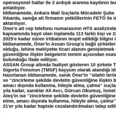
operasyonel hatlar ile 2 ardışık aranma kaydının 
anlatılıyor.
İddianamede, Ankara Mali Suçlarla Mücadele Şube
ihbarda, sanığa ait firmanın yetkililerinin FETÖ ile ir
aktarılıyor.
Öner'e ait cep telefonu numarasının HTS analizind
kapsamında kayıt olan toplamda 113 farklı kişi ve 2
2025'e kadar süren irtibatının tespit edildiği bilgisi
İddianamede, Öner'in Assan Group'a bağlı şirketleri
olduğu, lehine mahiyette ticari alanını genişletmek
güvenliğine ilişkin belgelerin temini açısından e
bulunduğu ifade ediliyor.
ASSAN Group altında faaliyet gösteren 10 şirkete 
Sigorta Fonunun (TMSF) kayyum olarak atandığı id
Hazırlanan iddianamede, sanık Öner'in "silahlı ter
ve "zincirleme şekilde devletin güvenliğine ilişkin b
amacı dışında kullanma, hileyle alma, çalma" suçla
yıla kadar, sanıklar Ali Avcı, Gürcan Okumuş, İsm
Ateş'in ise "zincirleme şekilde devletin güvenliğine 
etme, amacı dışında kullanma, hileyle alma, çalma
21'er yıla kadar hapisle cezalandırılmaları talep edil