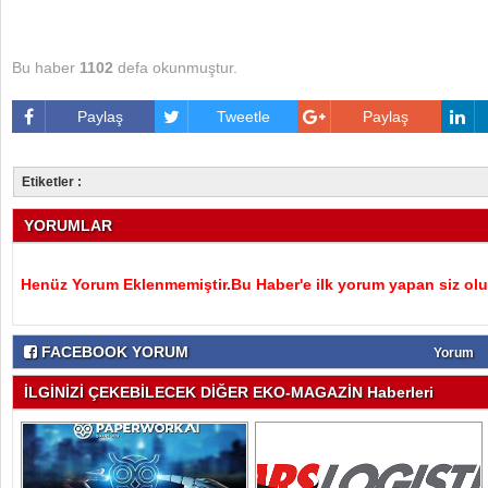
Bu haber
1102
defa okunmuştur.
Paylaş
Tweetle
Paylaş
Etiketler :
YORUMLAR
Henüz Yorum Eklenmemiştir.Bu Haber'e ilk yorum yapan siz olu
FACEBOOK YORUM
Yorum
İLGİNİZİ ÇEKEBİLECEK DİĞER EKO-MAGAZİN Haberleri