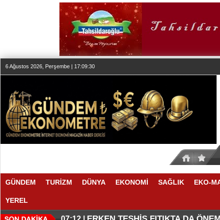
6 Ağustos 2026, Perşembe | 17:09:31
GÜNDEM
TURİZM
DÜNYA
EKONOMİ
SAĞLIK
EKO-M
YEREL
KLASİK MÜZİK YAYINCILIĞINDA
DÜZENLEMEYİ DESTEKLİYORLA
07:27 |
07:17 |
ERKEN TEŞHİS FITIKTA DA ÖNEM
07:12 |