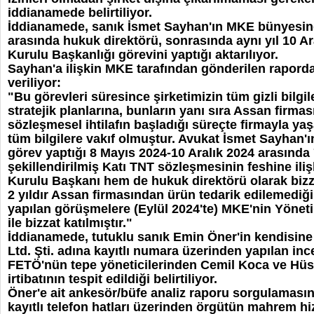
iddianamede belirtiliyor.
İddianamede, sanık İsmet Sayhan'ın MKE bünyesind
arasında hukuk direktörü, sonrasında aynı yıl 10 A
Kurulu Başkanlığı görevini yaptığı aktarılıyor.
Sayhan'a ilişkin MKE tarafından gönderilen raporda
veriliyor:
"Bu görevleri süresince şirketimizin tüm gizli bilgile
stratejik planlarına, bunların yanı sıra Assan firma
sözleşmesel ihtilafın başladığı süreçte firmayla y
tüm bilgilere vakıf olmuştur. Avukat İsmet Sayhan'
görev yaptığı 8 Mayıs 2024-10 Aralık 2024 arasında
şekillendirilmiş Katı TNT sözleşmesinin feshine il
Kurulu Başkanı hem de hukuk direktörü olarak bizz
2 yıldır Assan firmasından ürün tedarik edilemediğ
yapılan görüşmelere (Eylül 2024'te) MKE'nin Yöneti
ile bizzat katılmıştır."
İddianamede, tutuklu sanık Emin Öner'in kendisine 
Ltd. Şti. adına kayıtlı numara üzerinden yapılan in
FETÖ'nün tepe yöneticilerinden Cemil Koca ve Hüs
irtibatının tespit edildiği belirtiliyor.
Öner'e ait ankesör/büfe analiz raporu sorgulamasınd
kayıtlı telefon hatları üzerinden örgütün mahrem hi