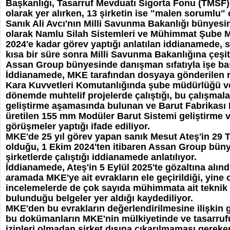
Başkanlığı, Tasarruf Mevduatı Sigorta Fonu (TMSF)
olarak yer alırken, 13 şirketin ise "malen sorumlu" o
Sanık Ali Avcı'nın Milli Savunma Bakanlığı bünyes
olarak Namlu Silah Sistemleri ve Mühimmat Şube 
2024'e kadar görev yaptığı anlatılan iddianamede, 
kısa bir süre sonra Milli Savunma Bakanlığına çeşitl
Assan Group bünyesinde danışman sıfatıyla işe başl
İddianamede, MKE tarafından dosyaya gönderilen r
Kara Kuvvetleri Komutanlığında şube müdürlüğü ve 
dönemde muhtelif projelerde çalıştığı, bu çalışmalar
geliştirme aşamasında bulunan ve Barut Fabrikas
üretilen 155 mm Modüler Barut Sistemi geliştirme
görüşmeler yaptığı ifade ediliyor.
MKE'de 25 yıl görev yapan sanık Mesut Ateş'in 29
olduğu, 1 Ekim 2024'ten itibaren Assan Group büny
şirketlerde çalıştığı iddianamede anlatılıyor.
İddianamede, Ateş'in 5 Eylül 2025'te gözaltına alınd
aramada MKE'ye ait evrakların ele geçirildiği, yine
incelemelerde de çok sayıda mühimmata ait teknik 
bulunduğu belgeler yer aldığı kaydediliyor.
MKE'den bu evrakların değerlendirilmesine ilişkin 
bu dokümanların MKE'nin mülkiyetinde ve tasarru
izinleri olmadan şirket dışına çıkarılmaması gere