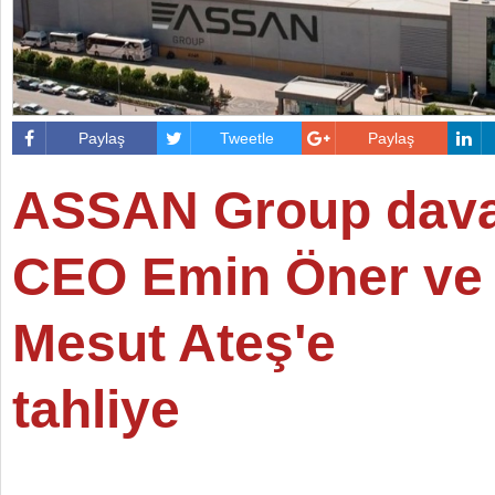
Paylaş
Tweetle
Paylaş
ASSAN Group dava
CEO Emin Öner ve
Mesut Ateş'e
tahliye