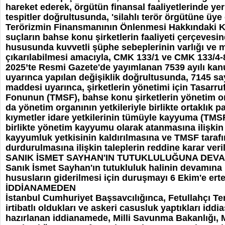
hareket ederek, örgütün finansal faaliyetlerinde yer
tespitler doğrultusunda, 'silahlı terör örgütüne üye
Terörizmin Finansmanının Önlenmesi Hakkındaki K
suçların bahse konu şirketlerin faaliyeti çerçeves
hususunda kuvvetli şüphe sebeplerinin varlığı ve 
çıkarılabilmesi amacıyla, CMK 133/1 ve CMK 133/4-8
2025’te Resmi Gazete'de yayımlanan 7539 ayılı ka
uyarınca yapılan değişiklik doğrultusunda, 7145 say
maddesi uyarınca, şirketlerin yönetimi için Tasarru
Fonunun (TMSF), bahse konu şirketlerin yönetim or
da yönetim organının yetkileriyle birlikte ortaklık 
kıymetler idare yetkilerinin tümüyle kayyuma (TMSF
birlikte yönetim kayyumu olarak atanmasına ilişkin
kayyumluk yetkisinin kaldırılmasına ve TMSF tarafı
durdurulmasına ilişkin taleplerin reddine karar veril
SANIK İSMET SAYHAN'IN TUTUKLULUĞUNA DEV
Sanık İsmet Sayhan'ın tutukluluk halinin devamına 
hususların giderilmesi için duruşmayı 6 Ekim'e erte
İDDİANAMEDEN
İstanbul Cumhuriyet Başsavcılığınca, Fetullahçı Te
irtibatlı oldukları ve askeri casusluk yaptıkları idd
hazırlanan iddianamede, Milli Savunma Bakanlığı