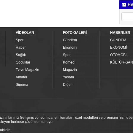
HA
VİDEOLAR
FOTO GALERİ
HABERLER
Spor
Gündem
GÜNDEM
Haber
Ekonomi
EKONOMİ
Sağlık
Spor
OTOMOBİL
Çocuklar
Komedi
KÜLTÜR-SAN
Tv ve Magazin
Magazin
Amatör
Yaşam
Sinema
Diğer
ılımlarımız Gelişmiş yönetim paneli, temaları, özel modülleri ve premium hizmetleri
 isteyen herkese çözümler sunuyor.
klıdır.