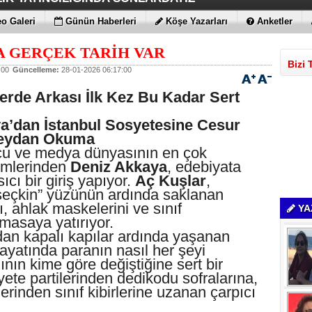
Yİ DESTEKLİYORLARMIŞ
İS FITIKTA DA ÖNEMLİ
AMLARI BİLE KORKUTTU
DEĞİL EN UYGUNLAR
ATIRIM YAPTILAR
T DAHA!!!
N YENİ RENK
o Galeri
Günün Haberleri
Köşe Yazarları
Anketler
A GERÇEK TARİH VAR
Bizi 
:00
Güncelleme:
28-01-2026 06:17:00
erde Arkası İlk Kez Bu Kadar Sert
a’dan İstanbul Sosyetesine Cesur
Meydan Okuma
cu ve medya dünyasının en çok
imlerinden
Deniz Akkaya
, edebiyata
sıcı bir giriş yapıyor.
Aç Kuşlar
,
“seçkin” yüzünün ardında saklanan
ı, ahlak maskelerini ve sınıf
YA
 masaya yatırıyor.
ndan kapalı kapılar ardında yaşanan
 hayatında paranın nasıl her şeyi
nın kime göre değiştiğine sert bir
te partilerinden dedikodu sofralarına,
rinden sınıf kibirlerine uzanan çarpıcı