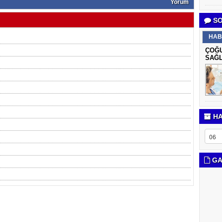
Yorum
SO
HAB
ÇOĞU
SAĞL
HA
GA