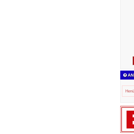
AN
Henü