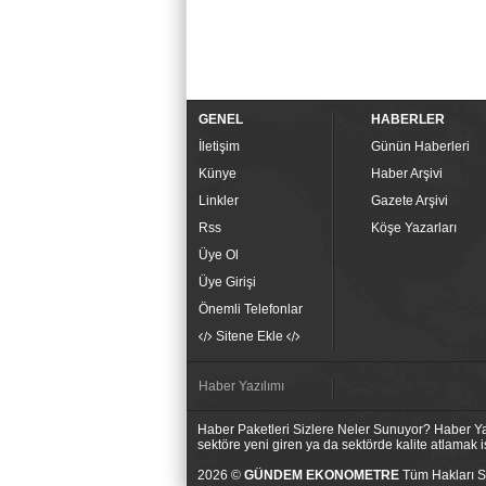
GENEL
HABERLER
İletişim
Günün Haberleri
Künye
Haber Arşivi
Linkler
Gazete Arşivi
Rss
Köşe Yazarları
Üye Ol
Üye Girişi
Önemli Telefonlar
Sitene Ekle
Haber Yazılımı
Haber Paketleri Sizlere Neler Sunuyor? Haber Yaz
sektöre yeni giren ya da sektörde kalite atlamak
2026 ©
GÜNDEM EKONOMETRE
Tüm Hakları Sa