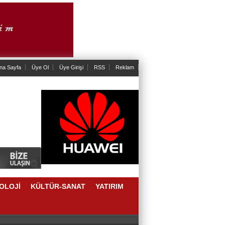
na Sayfa
Üye Ol
Üye Girişi
RSS
Reklam
OLOJİ
KÜLTÜR-SANAT
YATIRIM
AKLAŞIM