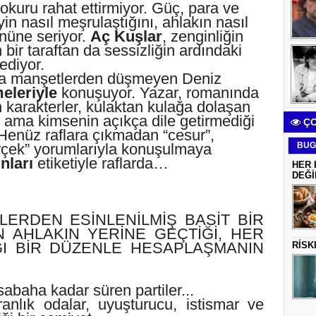
kuru rahat ettirmiyor. Güç, para ve
n nasıl meşrulaştığını, ahlakın nasıl
nüne seriyor.
Aç Kuşlar
, zenginliğin
 bir taraftan da sessizliğin ardındaki
ediyor.
ca manşetlerden düşmeyen Deniz
eleriyle
konuşuyor. Yazar, romanında
 karakterler, kulaktan kulağa dolaşan
i ama kimsenin açıkça dile getirmediği
ÇO
Henüz raflara çıkmadan
“cesur”,
gerçek” yorumlarıyla konuşulmaya
BUG
nları
etiketiyle raflarda…
HER 
DEĞİ
İLERDEN ESİNLENİLMİŞ BASİT BİR
N AHLAKIN YERİNE GEÇTİĞİ, HER
ĞI BİR DÜZENLE HESAPLAŞMANIN
RİSK
abaha kadar süren partiler...
ranlık odalar, uyuşturucu, istismar ve