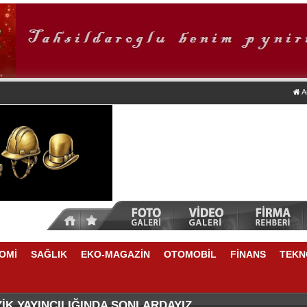
A
OMİ
SAĞLIK
EKO-MAGAZİN
OTOMOBİL
FİNANS
TEKN
ZASI ANKARA'DA
QUASAR ISTANBUL’DAN HAYVAN DOSTLARINA ÖZEL Y
İK YAYINCILIĞINDA SONLARDAYIZ