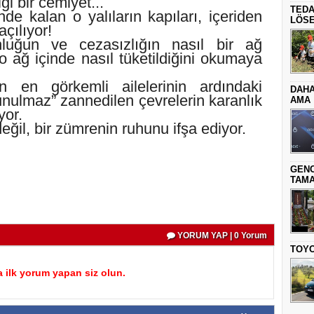
ği bir cemiyet...
TEDA
nde kalan o yalıların kapıları, içeriden
LÖSE
açılıyor!
luğun ve cezasızlığın nasıl bir ağ
 ağ içinde nasıl tüketildiğini okumaya
n en görkemli ailelerinin ardındaki
DAHA
ulmaz” zannedilen çevrelerin karanlık
AMA
yor.
değil, bir zümrenin ruhunu ifşa ediyor.
GENC
TAMA
YORUM YAP | 0 Yorum
TOYO
 ilk yorum yapan siz olun.