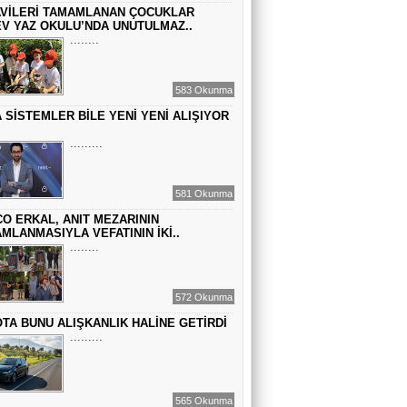
Sinem Elgün
VİLERİ TAMAMLANAN ÇOCUKLAR
V YAZ OKULU’NDA UNUTULMAZ..
GEÇMİŞİN SIRLARINA VAKIF OLUN
........
EMİR EMİRHANOĞLU
583 Okunma
BAYRAMDA ARA VERİN
 SİSTEMLER BİLE YENİ YENİ ALIŞIYOR
.........
MACİT SOYDAN
DÜNYANIN MERKEZİNDE YAŞADIĞINI
581 Okunma
SANANLAR...
O ERKAL, ANIT MEZARININ
MLANMASIYLA VEFATININ İKİ..
........
572 Okunma
TA BUNU ALIŞKANLIK HALİNE GETİRDİ
.........
565 Okunma