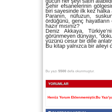
gücün her şeyi satın alabildi
Şehir efsanelerinin gölgesi
biri sayesinde ilk kez halka 
Paranın, nüfuzun, suskun
ördüğünü, genç hayatların o
hazır mısınız?
Deniz Akkaya, Türkiye’ni
görünmeyen dünyayı, “dokun
yüzünü cesur bir dille anlatı
Bu kitap yalnızca bir aileyi 
Bu yazı
5500
defa okunmuştur.
YORUMLAR
Henüz Yorum Eklenmemiştir.Bu Yazı'ya