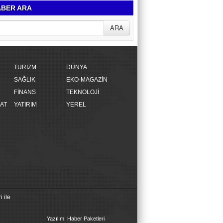
BER ARA
TURİZM
DÜNYA
SAĞLIK
EKO-MAGAZİN
FİNANS
TEKNOLOJİ
AT
YATIRIM
YEREL
 ile
Yazılım: Haber Paketleri