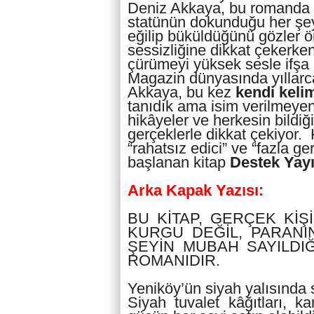
Deniz Akkaya, bu romanda o
statünün dokunduğu her şeyi
eğilip büküldüğünü gözler ö
sessizliğine dikkat çekerken
çürümeyi yüksek sesle ifşa 
Magazin dünyasında yıllar
Akkaya, bu kez
kendi kelim
tanıdık ama isim verilmeyen
hikâyeler ve herkesin bildiğ
gerçeklerle dikkat çekiyor.
“rahatsız edici” ve “fazla 
başlanan kitap
Destek Yayı
Arka Kapak Yazısı:
BU KİTAP, GERÇEK KİŞ
KURGU DEĞİL, PARANI
ŞEYİN MUBAH SAYILDI
ROMANIDIR.
Yeniköy’ün siyah yalısında s
Siyah tuvalet kâğıtları, ka