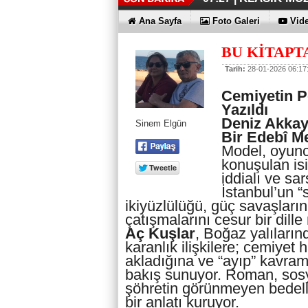
DÜZENLEME
ERKEN TEŞH
KAYIP RAK
EN İYİLER 
KOÇ GİBİ Y
DÖRT ŞİRKE
FUJİTSU'DA
07:17 |
07:12 |
06:33 |
06:28 |
06:23 |
06:17 |
06:13 |
Ana Sayfa
Foto Galeri
Vide
BU KİTAPT
Tarih:
28-01-2026 06:17
Cemiyetin P
Yazıldı
Deniz Akkay
Sinem Elgün
Bir Edebî 
Model, oyun
konuşulan is
iddialı ve sar
İstanbul’un 
ikiyüzlülüğü, güç savaşların
çatışmalarını cesur bir dille
Aç Kuşlar
, Boğaz yalıları
karanlık ilişkilere; cemiyet
akladığına ve “ayıp” kavramı
bakış sunuyor. Roman, sosye
şöhretin görünmeyen bedelle
bir anlatı kuruyor.