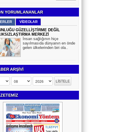
N YORUMLANANLAR
ERLER
VİDEOLAR
NLUĞU GÜZELLİŞTİRME DEĞİL
IKSIZLAŞTIRMA MERKEZİ
İnsan sağlığının hiçe
sayılmasıda dünyanın en önde
gelen ülkelerinden biri ola..
BER ARŞİVİ
ZETEMİZ