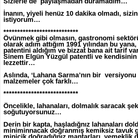
Sizlerle de paylaşmadan duramadım…
İnanın, yiyeli henüz 10 dakika olmadı, siz
istiyorum…
***************************
Övünmek gibi olmasın, gastronomi sektör
olarak adım attığım 1991 yılından bu yana
patentini aldığım ve bizzat bana ait tarif 
Sinem Elgün Yüzgül patentli ve kendisinin y
lezzettir…
Aslında, ‘Lahana Sarma’nın bir versiyonu 
malzemeler çok farklı…
***************************
Öncelikle, lahanaları, dolmalık saracak şek
soğutuyorsunuz…
Derin bir kapta, haşladığnız lahanaları do
miniminnacak doğranmış kemiksiz tavuk gö
minicik doğradığnız mantarları, yemeklik 