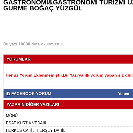
GASTRONOMİ&GASTRONOMİ TURİZMİ U
GURME BOĞAÇ YÜZGÜL
Bu yazı
10680
defa okunmuştur.
YORUMLAR
Henüz Yorum Eklenmemiştir.Bu Yazı'ya ilk yorum yapan siz olu
FACEBOOK YORUM
Yorum
YAZARIN DİĞER YAZILARI
MÖNÜ
ESAT KURT’A VEDA!!!
HERKES CAHİL; HERŞEY DAHİL