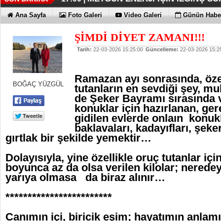
İŞTE HONOR MAGIC V6
TECNO'DA YENİLİKLER VAR
THY REKOR KIRMAYI SEVİYOR
ÖZEL FİYATLARLA GELDİLER
12:17 |
12:02 |
11:56 |
11:53 |
Ana Sayfa
Foto Galeri
Video Galeri
Günün Haber
ŞİMDİ DİYET ZAMANI!!!
Tarih:
22-03-2026 15:25:00
Güncelleme:
22-03-2026 15:2
Ramazan ayı sonrasında, özel
BOĞAÇ YÜZGÜL
tutanların en sevdiği şey, mu
de Şeker Bayramı sırasında 
konuklar için hazırlanan, ge
gidilen evlerde onlaın konukla
baklavaları, kadayıfları, şeke
gırtlak bir şekilde yemektir…
Dolayısıyla, yine özellikle oruç tutanlar i
boyunca az da olsa verilen kilolar; nered
yarıya olmasa da biraz alınır…
************************
Canımın içi, biricik eşim; hayatımın anlam