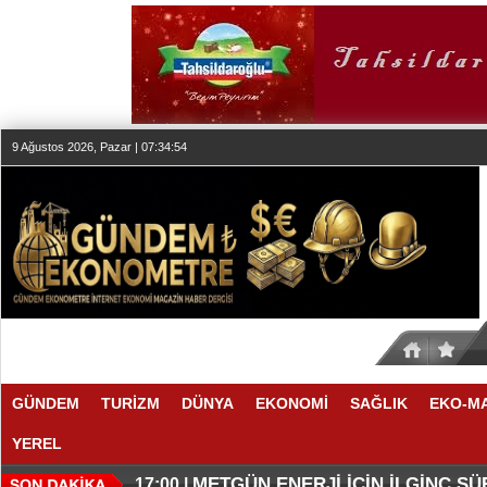
9 Ağustos 2026, Pazar | 07:34:55
GÜNDEM
TURİZM
DÜNYA
EKONOMİ
SAĞLIK
EKO-M
YEREL
O ANLAŞMADA NELER VAR
O TAHMİNDE YÜKSELME VAR
17:11 |
17:08 |
METGÜN ENERJİ İÇİN İLGİNÇ S
17:00 |