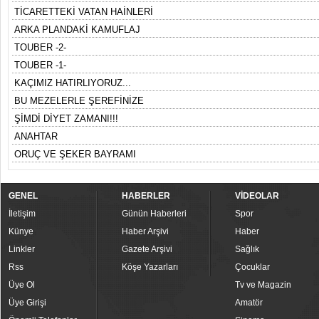
TİCARETTEKİ VATAN HAİNLERİ
ARKA PLANDAKİ KAMUFLAJ
TOUBER -2-
TOUBER -1-
KAÇIMIZ HATIRLIYORUZ...
BU MEZELERLE ŞEREFİNİZE
ŞİMDİ DİYET ZAMANI!!!
ANAHTAR
ORUÇ VE ŞEKER BAYRAMI
GENEL
HABERLER
VİDEOLAR
İletişim
Günün Haberleri
Spor
Künye
Haber Arşivi
Haber
Linkler
Gazete Arşivi
Sağlık
Rss
Köşe Yazarları
Çocuklar
Üye Ol
Tv ve Magazin
Üye Girişi
Amatör