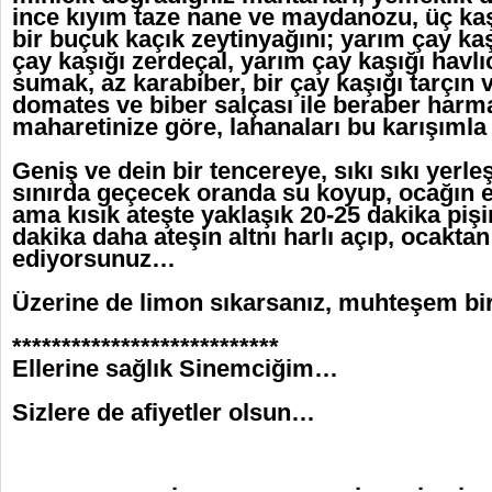
ince kıyım taze nane ve maydanozu, üç ka
bir buçuk kaçık zeytinyağını; yarım çay kaş
çay kaşığı zerdeçal, yarım çay kaşığı havlı
sumak, az karabiber, bir çay kaşığı tarçın ve
domates ve biber salçası ile beraber harm
maharetinize göre, lahanaları bu karışıml
Geniş ve dein bir tencereye, sıkı sıkı yerleş
sınırda geçecek oranda su koyup, ocağın 
ama kısık ateşte yaklaşık 20-25 dakika piş
dakika daha ateşin altnı harlı açıp, ocaktan
ediyorsunuz…
Üzerine de limon sıkarsanız, muhteşem bi
***************************
Ellerine sağlık Sinemciğim…
Sizlere de afiyetler olsun…