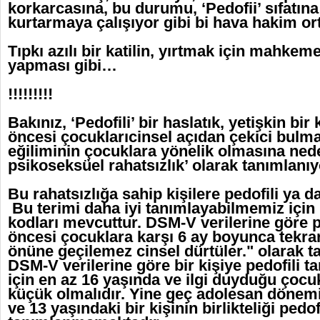
korkarcasına, bu durumu, ‘Pedofii’ sıfatın
kurtarmaya çalışıyor gibi bi hava hakim or
Tıpkı azılı bir katilin, yırtmak için mahke
yapması gibi…
!!!!!!!!!
Bakınız, ‘Pedofili’ bir haslatık, yetişkin bi
öncesi çocuklarıcinsel açıdan çekici bulma
eğiliminin çocuklara yönelik olmasına ned
psikoseksüel rahatsızlık’ olarak tanımlan
Bu rahatsızlığa sahip kişilere pedofili ya 
Bu terimi daha iyi tanımlayabilmemiz için
kodları mevcuttur. DSM-V verilerine göre p
öncesi çocuklara karşı 6 ay boyunca tekrar
önüne geçilemez cinsel dürtüler." olarak t
DSM-V verilerine göre bir kişiye pedofili t
için en az 16 yaşında ve ilgi duyduğu çocu
küçük olmalıdır. Yine geç adolesan dönemi
ve 13 yaşındaki bir kişinin birlikteliği pedof