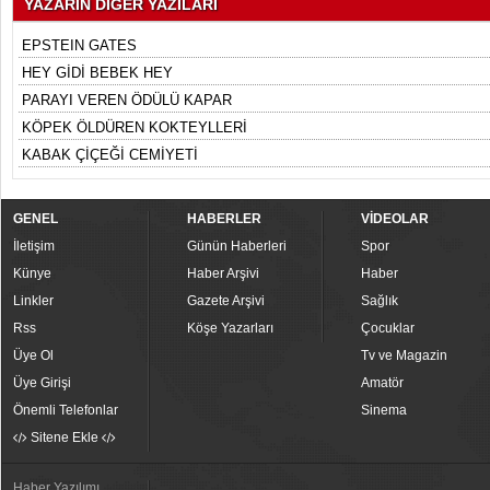
YAZARIN DİĞER YAZILARI
EPSTEIN GATES
HEY GİDİ BEBEK HEY
PARAYI VEREN ÖDÜLÜ KAPAR
KÖPEK ÖLDÜREN KOKTEYLLERİ
KABAK ÇİÇEĞİ CEMİYETİ
GENEL
HABERLER
VİDEOLAR
İletişim
Günün Haberleri
Spor
Künye
Haber Arşivi
Haber
Linkler
Gazete Arşivi
Sağlık
Rss
Köşe Yazarları
Çocuklar
Üye Ol
Tv ve Magazin
Üye Girişi
Amatör
Önemli Telefonlar
Sinema
Sitene Ekle
Haber Yazılımı