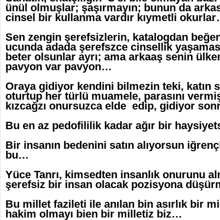
ünül olmuşlar; şaşırmayın; bunun da arkas
cinsel bir kullanma vardır kıymetli okurla
Sen zengin şerefsizlerin, katalogdan beğe
ucunda adada şerefszce cinsellik yaşaması
beter olsunlar ayrı; ama arkaaş senin ülke
pavyon var pavyon…
Oraya gidiyor kendini bilmezin teki, katın
oturtup her türlü muamele, parasını vermi
kızcağzı onursuzca elde edip, gidiyor so
Bu en az pedofililik kadar ağır bir haysiyet
Bir insanın bedenini satın alıyorsun iğrenç
bu…
Yüce Tanrı, kimsedten insanlık onurunu al
şerefsiz bir insan olacak pozisyona düşü
Bu millet fazileti ile anılan bin asırlık bir m
hakim olmayı bien bir milletiz biz…