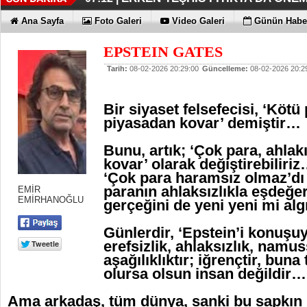
KAYIP RAKAMLARI BİLE KORKU
EN İYİLER DEĞİL EN UYGUNLAR
KOÇ GİBİ YATIRIM YAPTILAR
DÖRT ŞİRKET DAHA!!!
FUJİTSU'DAN YENİ RENK
06:33 |
06:28 |
06:23 |
06:17 |
06:13 |
Ana Sayfa
Foto Galeri
Video Galeri
Günün Haber
EPSTEIN GATES
Tarih:
08-02-2026 20:29:00
Güncelleme:
08-02-2026 20:2
Bir siyaset felsefecisi, ‘Kötü 
piyasadan kovar’ demiştir…
Bunu, artık; ‘Çok para, ahla
kovar’ olarak değiştirebiliri
‘Çok para haramsız olmaz’dı
paranın ahlaksızlıkla eşdeğ
EMİR
EMİRHANOĞLU
gerçeğini de yeni yeni mi alg
Günlerdir, ‘Epstein’i konuşuy
erefsizlik, ahlaksızlık, namus
aşağılıklıktır; iğrençtir, buna
olursa olsun insan değildir…
Ama arkadaş, tüm dünya, sanki bu sapkın 