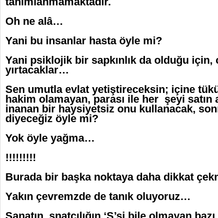
tanımlanmamaktadır.
Oh ne alâ…
Yani bu insanlar hasta öyle mi?
Yani psiklojik bir sapkınlık da olduğu için, 
yırtacaklar…
Sen umutla evlat yetiştireceksin; içine t
hakim olamayan, parası ile her şeyi satın 
inanan bir haysiyetsiz onu kullanacak, son
diyeceğiz öyle mi?
Yok öyle yağma…
!!!!!!!!!
Burada bir başka noktaya daha dikkat çe
Yakın çevremzde de tanık oluyoruz…
Sanatın, snatçılığın ‘S’si bile olmayan bazı 