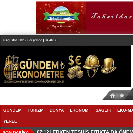
6 Ağustos 2026, Perşembe | 04:46:30
GÜNDEM
TURİZM
DÜNYA
EKONOMİ
SAĞLIK
EKO-M
YEREL
KLASİK MÜZİK YAYINCILIĞINDA
DÜZENLEMEYİ DESTEKLİYORLA
07:27 |
07:17 |
ERKEN TEŞHİS FITIKTA DA ÖNEM
07:12 |