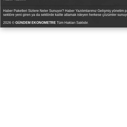
Haber Paketleri Sizlere Neler Sunuyor? Haber Yazılımlarımız Gelişmiş yönetim pan
sektöre yeni giren ya da sektörde kalite atlamak isteyen herkese çözümler sunuy
2026 ©
GÜNDEM EKONOMETRE
Tüm Hakları Saklıdır.