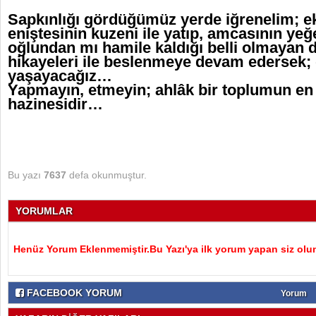
Sapkınlığı gördüğümüz yerde iğrenelim; e
eniştesinin kuzeni ile yatıp, amcasının ye
oğlundan mı hamile kaldığı belli olmayan
hikayeleri ile beslenmeye devam edersek; 
yaşayacağız…
Yapmayın, etmeyin; ahlâk bir toplumun en 
hazinesidir…
Bu yazı
7637
defa okunmuştur.
YORUMLAR
Henüz Yorum Eklenmemiştir.Bu Yazı'ya ilk yorum yapan siz olu
FACEBOOK YORUM
Yorum