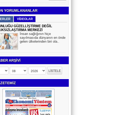
N YORUMLANANLAR
ERLER
VİDEOLAR
NLUĞU GÜZELLİŞTİRME DEĞİL
IKSIZLAŞTIRMA MERKEZİ
İnsan sağlığının hiçe
sayılmasıda dünyanın en önde
gelen ülkelerinden biri ola..
BER ARŞİVİ
ZETEMİZ