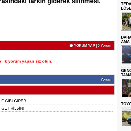
rasındaki farkın giderek silinmesi.
TEDA
LÖSE
DAHA
AMA
YORUM YAP | 0 Yorum
 ilk yorum yapan siz olun.
GENC
TAMA
Yorum
F GİBİ GİRER...
TOYO
GETİRİLSİN!