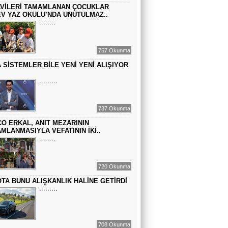
VİLERİ TAMAMLANAN ÇOCUKLAR
BİR ROMAN DAHA
V YAZ OKULU’NDA UNUTULMAZ..
........
EMİR EMİRHANOĞLU
757 Okunma
BAYRAMDA ARA VERİN
 SİSTEMLER BİLE YENİ YENİ ALIŞIYOR
.........
MACİT SOYDAN
DÜNYANIN MERKEZİNDE YAŞADIĞINI
737 Okunma
SANANLAR...
O ERKAL, ANIT MEZARININ
MLANMASIYLA VEFATININ İKİ..
........
720 Okunma
TA BUNU ALIŞKANLIK HALİNE GETİRDİ
.........
708 Okunma