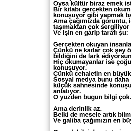
Oysa kültür biraz emek ist
Bir kitabı gerçekten oku
konuşuyor gibi yapmak 
Ama çağımızda görüntü, içe
taşımaktan çok sergiliyor 
Ve işin en garip tarafı şu:
Gerçekten okuyan insanla
Çünkü ne kadar çok şey ö
bildiğini de fark ediyorsun
Hiç okumayanlar ise çoğ
konuşuyor.
Çünkü cehaletin en büyük 
Sosyal medya bunu daha d
küçük sahnesinde konuşu
anlatıyor.
O yüzden bugün bilgi ço
Ama derinlik az.
Belki de mesele artık bilm
Ve galiba çağımızın en bü