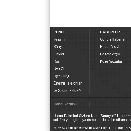
GENEL
HABERLER
İletişim
Günün Haberleri
Künye
Haber Arşivi
Linkler
Gazete Arşivi
Rss
Köşe Yazarları
Üye Ol
Üye Girişi
Önemli Telefonlar
Sitene Ekle
Haber Yazılımı
Haber Paketleri Sizlere Neler Sunuyor? Haber Yaz
sektöre yeni giren ya da sektörde kalite atlamak
2026 ©
GÜNDEM EKONOMETRE
Tüm Hakları Sa