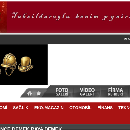
A
OMİ
SAĞLIK
EKO-MAGAZİN
OTOMOBİL
FİNANS
TEKN
TİKRARLI BÜYÜME İÇİN REKABETÇİLİĞİ ARTIRACAK 
NSU DURKUN'DAN YENİ DÖNEME İLİŞKİN ÖNEMLİ AÇ
ENCE DEMEK RAYA DEMEK