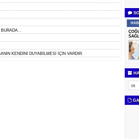
.
SO
HAB
 BURADA...
ÇOĞU
SAĞL
ANIN KENDİNİ DUYABİLMESİ İÇİN VARDIR.
HA
GA