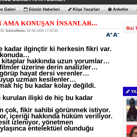
ÇİMENTO FARKI
LE MAXİMUM
 BULUTLARIN FATİHİ İLAN EDİLDİLER
STRATEJİSİ MİLYONLARCA DOLARLIK EKONOMİK KAT
o Galeri
Günün Haberleri
Köşe Yazarları
Anketler
AMA KONUŞAN İNSANLAR...
Bizi 
:00
Güncelleme:
02-06-2026 17:02:00
kadar ilginçtir ki herkesin fikri var.
 konuda…
kitaplar hakkında uzun yorumlar…
ilmler üzerine derin analizler…
 görüp hayat dersi verenler…
kuyup uzman kesilenler…
mak hiç bu kadar kolay değildi.
YA
 kurulan ilişki de hiç bu kadar
 çok, fikir sahibi görünmek istiyor.
or, içeriği hakkında hüküm veriliyor.
esit izleniyor, yönetmen
aylaşınca entelektüel olunduğu