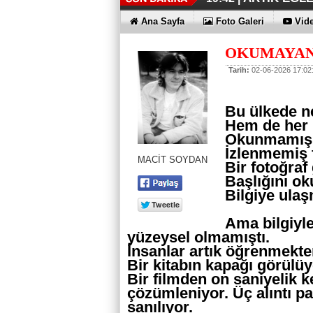
İŞTE OYAK 
HER YÖNÜY
ÜÇÜNCÜ KEZ
HOMEPORT 
İŞTE O 500
19:38 |
19:36 |
19:30 |
19:27 |
07:09 |
Ana Sayfa
Foto Galeri
Vide
SAĞLIYOR
OKUMAYAN 
Tarih:
02-06-2026 17:02
Bu ülkede ne 
Hem de her
Okunmamış 
İzlenmemiş f
MACİT SOYDAN
Bir fotoğraf
Başlığını o
Bilgiye ulaş
Ama bilgiyle
yüzeysel olmamıştı.
İnsanlar artık öğrenmekten
Bir kitabın kapağı görülüy
Bir filmden on saniyelik k
çözümleniyor. Üç alıntı p
sanılıyor.