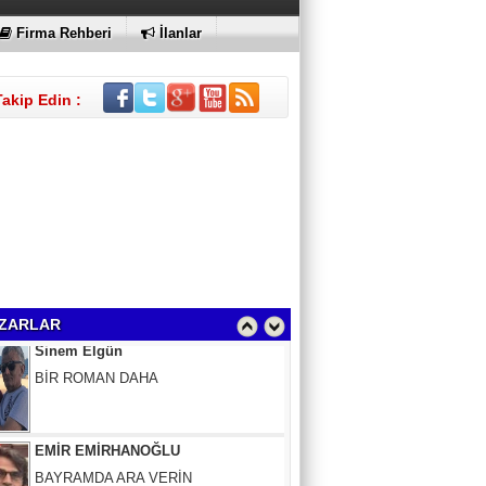
KI
Firma Rehberi
İlanlar
Takip Edin :
Sinem Elgün
BİR ROMAN DAHA
ZARLAR
EMİR EMİRHANOĞLU
BAYRAMDA ARA VERİN
MACİT SOYDAN