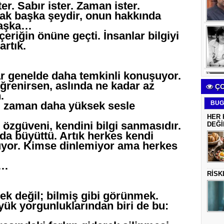
er. Sabır ister. Zaman ister.
mak başka şeydir, onun hakkında
başka…
riğin önüne geçti. İnsanlar bilgiyi
artık.
r genelde daha temkinli konuşuyor.
ğrenirsen, aslında ne kadar az
ÇO
.
u zaman daha yüksek sesle
BUG
HER 
özgüveni, kendini bilgi sanmasıdır.
DEĞİ
a büyüttü. Artık herkes kendi
yor. Kimse dinlemiyor ama herkes
k…
RİSK
ek değil; bilmiş gibi görünmek.
yük yorgunluklarından biri de bu: