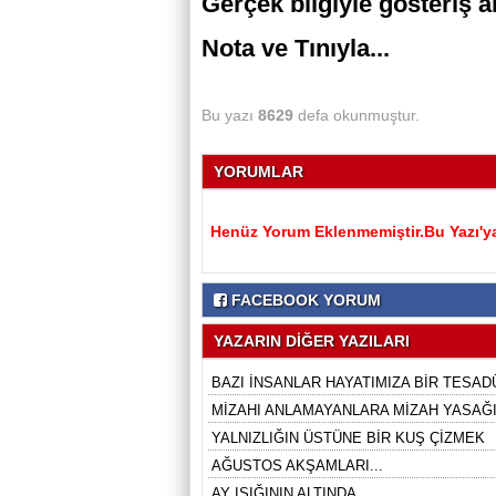
Gerçek bilgiyle gösteriş a
Nota ve Tınıyla...
Bu yazı
8629
defa okunmuştur.
YORUMLAR
Henüz Yorum Eklenmemiştir.Bu Yazı'ya
FACEBOOK YORUM
YAZARIN DİĞER YAZILARI
BAZI İNSANLAR HAYATIMIZA BİR TESADÜ
MİZAHI ANLAMAYANLARA MİZAH YASAĞI 
YALNIZLIĞIN ÜSTÜNE BİR KUŞ ÇİZMEK
AĞUSTOS AKŞAMLARI...
AY IŞIĞININ ALTINDA...