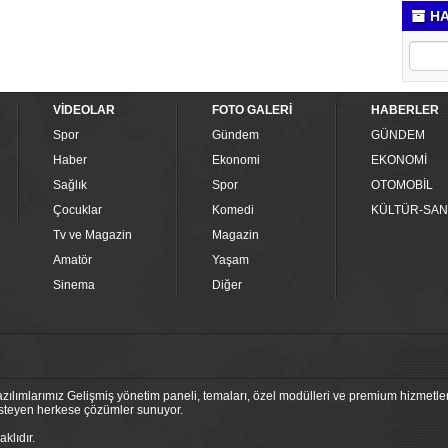
HA
VİDEOLAR
FOTO GALERİ
HABERLER
Spor
Gündem
GÜNDEM
Haber
Ekonomi
EKONOMİ
Sağlık
Spor
OTOMOBİL
Çocuklar
Komedi
KÜLTÜR-SAN
Tv ve Magazin
Magazin
Amatör
Yaşam
Sinema
Diğer
ılımlarımız Gelişmiş yönetim paneli, temaları, özel modülleri ve premium hizmetleri
 isteyen herkese çözümler sunuyor.
klıdır.