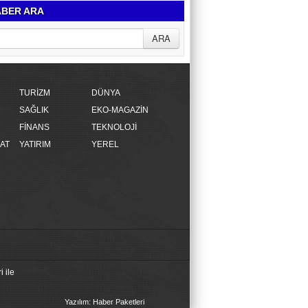
BER ARA
TURİZM
DÜNYA
SAĞLIK
EKO-MAGAZİN
FİNANS
TEKNOLOJİ
AT
YATIRIM
YEREL
 ile
Yazılım: Haber Paketleri