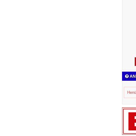
AN
Henü