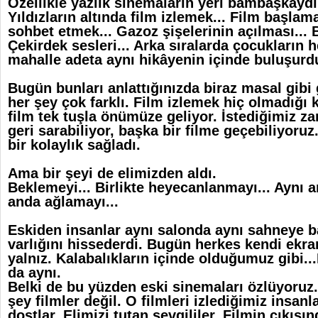
Özellikle yazlık sinemaların yeri bambaşkaydı
Yıldızların altında film izlemek... Film başl
sohbet etmek... Gazoz şişelerinin açılması... 
Çekirdek sesleri... Arka sıralarda çocukların h
mahalle adeta aynı hikâyenin içinde buluşurd
Bugün bunları anlattığınızda biraz masal gibi 
her şey çok farklı. Film izlemek hiç olmadığı 
film tek tuşla önümüze geliyor. İstediğimiz z
geri sarabiliyor, başka bir filme geçebiliyoruz
bir kolaylık sağladı.
Ama bir şeyi de elimizden aldı.
Beklemeyi... Birlikte heyecanlanmayı... Aynı a
anda ağlamayı...
Eskiden insanlar aynı salonda aynı sahneye ba
varlığını hissederdi. Bugün herkes kendi ekra
yalnız. Kalabalıkların içinde olduğumuz gibi..
da aynı.
Belki de bu yüzden eski sinemaları özlüyoruz
şey filmler değil. O filmleri izlediğimiz insan
dostlar. Elimizi tutan sevgililer. Filmin çıkışı