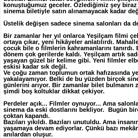
konuştuğumuz geceler. Özlediğimiz şey biraz 
sinema biletiyle satın alınamayacak kadar değe
Üstelik değişen sadece sinema salonları da de
Bir zamanlar her yıl onlarca Yeşilçam filmi çek
ortaya çıkar, yeni hikâyeler anlatılırdı. Maha
çocuk bile o filmlerin kahramanlarını tanırdı.
dönem çok gerilerde kaldı. Yeşilçam artık sad
yaşayan güzel bir kelime gibi. Yeni filmler elb
eskisi kadar sık değil.
Ve çoğu zaman toplumun ortak hafızasında yer
yakalayamıyor. Belki de bu yüzden birçok sin
günlerini arıyor. Bir zamanlar bilet bulmanın 
şimdi boş koltuklar dikkat çekiyor.
Perdeler açık... Filmler oynuyor... Ama salonl
sinema da eski dostlarını bekliyor. Bugün bi
çoktan kapandı.
Bazıları yıkıldı. Bazıları unutuldu. Ama insanı
yaşamaya devam ediyorlar. Çünkü bazı mekânl
anılardan oluşur.