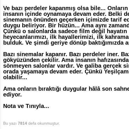
Ve bazı perdeler kapanmış olsa bile... Onların 
insanın içinde oynamaya devam eder. Belki de
sinemanın önünden geçerken içimizde tarif e
duygu beliriyor. Bir hüzün... Ama aynı zamanda
Çünkü o salonlarda sadece film değil hayatın k
heyecanlarımızı, ilk hayallerimizi, ilk kahram
bulduk. Ve şimdi geriye dönüp baktığımızda an
Bazı sinemalar kapanır. Bazı perdeler iner. Baz
gökyüzünden çekilir. Ama insanın hafızasında 
sönmeyen salonlar vardır. Ve galiba gerçek s
orada yaşamaya devam eder. Çünkü Yeşilçam'ı
olabilir...
Ama onların bıraktığı duygular hâlâ son sah
ediyor.
Nota ve Tınıyla...
Bu yazı
7814
defa okunmuştur.