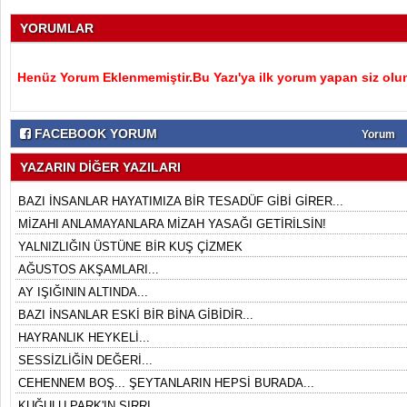
YORUMLAR
Henüz Yorum Eklenmemiştir.Bu Yazı'ya ilk yorum yapan siz olu
FACEBOOK YORUM
Yorum
YAZARIN DİĞER YAZILARI
BAZI İNSANLAR HAYATIMIZA BİR TESADÜF GİBİ GİRER...
MİZAHI ANLAMAYANLARA MİZAH YASAĞI GETİRİLSİN!
YALNIZLIĞIN ÜSTÜNE BİR KUŞ ÇİZMEK
AĞUSTOS AKŞAMLARI...
AY IŞIĞININ ALTINDA...
BAZI İNSANLAR ESKİ BİR BİNA GİBİDİR...
HAYRANLIK HEYKELİ...
SESSİZLİĞİN DEĞERİ...
CEHENNEM BOŞ... ŞEYTANLARIN HEPSİ BURADA...
KUĞULU PARK'IN SIRRI...