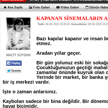
DÜZENLEMEYİ DESTEKLİYORLA
ERKEN TEŞHİS FITIKTA DA ÖNEM
KAYIP RAKAMLARI BİLE KORKU
EN İYİLER DEĞİL EN UYGUNLAR
KOÇ GİBİ YATIRIM YAPTILAR
DÖRT ŞİRKET DAHA!!!
FUJİTSU'DAN YENİ RENK
07:17 |
07:12 |
06:33 |
06:28 |
06:23 |
06:17 |
06:13 |
Ana Sayfa
Foto Galeri
Video Galeri
Günün Haber
KAPANAN SİNEMALARIN A
Tarih:
08-06-2026 18:20:00
Güncelleme:
08-06-2026 18:2
Bazı kapılar kapanır ve insan 
etmez.
Aradan yıllar geçer.
MACİT SOYDAN
Bir gün yolunuz eski bir sokağ
Çocukluğunuzun geçtiği mahall
zamanlar önünde kuyruk olan o 
Yerinde bir market, bir banka 
bir iş merkezi vardır.
İşte o zaman anlarsınız.
Kaybolan sadece bir bina değildir. Bir dönemdir
hayat biçimidir.