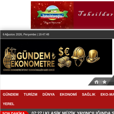
6 Ağustos 2026, Perşembe | 19:47:48
GÜNDEM
TURİZM
DÜNYA
EKONOMİ
SAĞLIK
EKO-M
YEREL
SESİN HAFIZASI ANKARA'DA
FAIRMONT QUASAR ISTANBUL’D
20:24 |
20:19 |
KLASİK MÜZİK YAYINCILIĞINDA
07:27 |