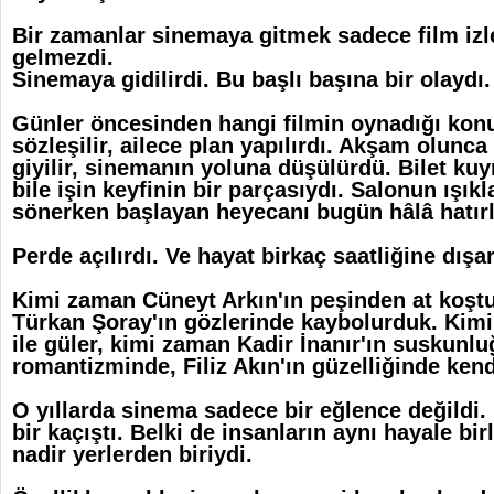
Bir zamanlar sinemaya gitmek sadece film iz
gelmezdi.
Sinemaya gidilirdi. Bu başlı başına bir olaydı.
Günler öncesinden hangi filmin oynadığı konu
sözleşilir, ailece plan yapılırdı. Akşam olunca
giyilir, sinemanın yoluna düşülürdü. Bilet k
bile işin keyfinin bir parçasıydı. Salonun ışık
sönerken başlayan heyecanı bugün hâlâ hatırl
Perde açılırdı. Ve hayat birkaç saatliğine dışar
Kimi zaman Cüneyt Arkın'ın peşinden at koşt
Türkan Şoray'ın gözlerinde kaybolurduk. Kim
ile güler, kimi zaman Kadir İnanır'ın suskunlu
romantizminde, Filiz Akın'ın güzelliğinde ken
O yıllarda sinema sadece bir eğlence değildi.
bir kaçıştı. Belki de insanların aynı hayale bir
nadir yerlerden biriydi.