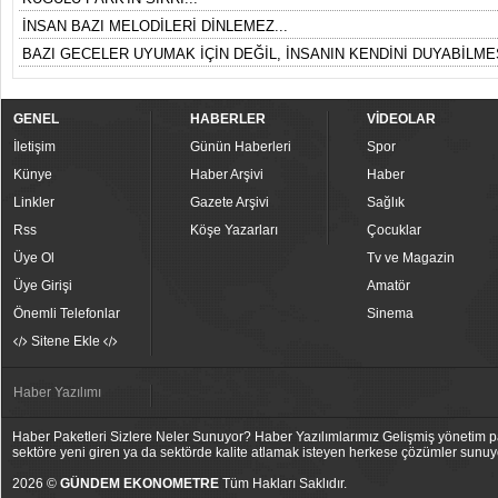
İNSAN BAZI MELODİLERİ DİNLEMEZ...
BAZI GECELER UYUMAK İÇİN DEĞİL, İNSANIN KENDİNİ DUYABİLMES
GENEL
HABERLER
VİDEOLAR
İletişim
Günün Haberleri
Spor
Künye
Haber Arşivi
Haber
Linkler
Gazete Arşivi
Sağlık
Rss
Köşe Yazarları
Çocuklar
Üye Ol
Tv ve Magazin
Üye Girişi
Amatör
Önemli Telefonlar
Sinema
Sitene Ekle
Haber Yazılımı
Haber Paketleri Sizlere Neler Sunuyor? Haber Yazılımlarımız Gelişmiş yönetim pan
sektöre yeni giren ya da sektörde kalite atlamak isteyen herkese çözümler sunuy
2026 ©
GÜNDEM EKONOMETRE
Tüm Hakları Saklıdır.