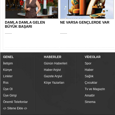
DAMLA DAMLA GELEN
NE VARSA GENÇLERDE VAR
BÜYÜK BAŞARI
.........
.........
GENEL
HABERLER
VİDEOLAR
İletişim
Günün Haberleri
Spor
Künye
Haber Arşivi
Haber
Linkler
Gazete Arşivi
Sağlık
Rss
Köşe Yazarları
Çocuklar
Üye Ol
Tv ve Magazin
Üye Girişi
Amatör
Önemli Telefonlar
Sinema
Sitene Ekle