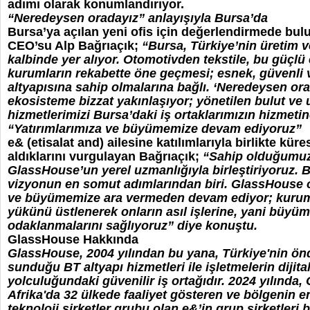
adımı olarak konumlandırıyor.
“Neredeysen oradayız” anlayışıyla Bursa’da
Bursa’ya açılan yeni ofis için değerlendirmede b
CEO’su Alp Bağrıaçık;
“Bursa, Türkiye’nin üretim 
kalbinde yer alıyor. Otomotivden tekstile, bu güçl
kurumların rekabette öne geçmesi; esnek, güvenli v
altyapısına sahip olmalarına bağlı. ‘Neredeysen ora
ekosisteme bizzat yakınlaşıyor; yönetilen bulut ve 
hizmetlerimizi Bursa’daki iş ortaklarımızın hizmeti
“Yatırımlarımıza ve büyümemize devam ediyoruz”
e& (etisalat and) ailesine katılımlarıyla birlikte kür
aldıklarını vurgulayan Bağrıaçık;
“Sahip olduğumuz 
GlassHouse’un yerel uzmanlığıyla birleştiriyoruz. 
vizyonun en somut adımlarından biri. GlassHouse o
ve büyümemize ara vermeden devam ediyor; kurum
yükünü üstlenerek onların asıl işlerine, yani büyü
odaklanmalarını sağlıyoruz” diye konuştu.
GlassHouse Hakkında
GlassHouse, 2004 yılından bu yana, Türkiye'nin ön
sunduğu BT altyapı hizmetleri ile işletmelerin diji
yolculuğundaki güvenilir iş ortağıdır. 2024 yılında,
Afrika'da 32 ülkede faaliyet gösteren ve bölgenin 
teknoloji şirketler grubu olan e&’in grup şirketleri 