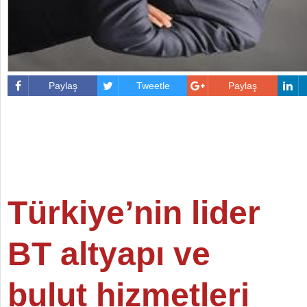
Paylaş
Tweetle
Paylaş
Türkiye’nin lider
BT altyapı ve
bulut hizmetleri