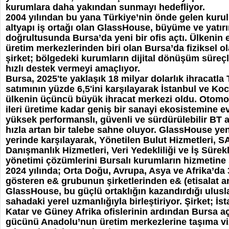
kurumlara daha yakından sunmayı hedefliyor.
2004 yılından bu yana Türkiye’nin önde gelen kurul
altyapı iş ortağı olan GlassHouse, büyüme ve yatırı
doğrultusunda Bursa’da yeni bir ofis açtı. Ülkenin
üretim merkezlerinden biri olan Bursa’da fiziksel 
şirket; bölgedeki kurumların dijital dönüşüm süreç
hızlı destek vermeyi amaçlıyor.
Bursa, 2025'te yaklaşık 18 milyar dolarlık ihracatla
satımının yüzde 6,5'ini karşılayarak İstanbul ve Koc
ülkenin üçüncü büyük ihracat merkezi oldu. Otomot
ileri üretime kadar geniş bir sanayi ekosistemine e
yüksek performanslı, güvenli ve sürdürülebilir BT a
hızla artan bir talebe sahne oluyor. GlassHouse yeni
yerinde karşılayarak, Yönetilen Bulut Hizmetleri, S
Danışmanlık Hizmetleri, Veri Yedekliliği ve İş Sürekl
yönetimi çözümlerini Bursalı kurumların hizmetine
2024 yılında; Orta Doğu, Avrupa, Asya ve Afrika’da 
gösteren e& grubunun şirketlerinden e& (etisalat an
GlassHouse, bu güçlü ortaklığın kazandırdığı uluslar
sahadaki yerel uzmanlığıyla birleştiriyor. Şirket; İst
Katar ve Güney Afrika ofislerinin ardından Bursa aç
gücünü Anadolu’nun üretim merkezlerine taşıma v