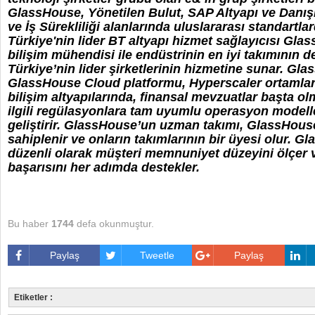
GlassHouse, Yönetilen Bulut, SAP Altyapı ve Danışm
ve İş Sürekliliği alanlarında uluslararası standartlar
Türkiye'nin lider BT altyapı hizmet sağlayıcısı Gla
bilişim mühendisi ile endüstrinin en iyi takımının d
Türkiye’nin lider şirketlerinin hizmetine sunar. Gl
GlassHouse Cloud platformu, Hyperscaler ortamlar
bilişim altyapılarında, finansal mevzuatlar başta o
ilgili regülasyonlara tam uyumlu operasyon modelle
geliştirir. GlassHouse’un uzman takımı, GlassHouse 
sahiplenir ve onların takımlarının bir üyesi olur. 
düzenli olarak müşteri memnuniyet düzeyini ölçer v
başarısını her adımda destekler.
Bu haber
1744
defa okunmuştur.
Paylaş
Tweetle
Paylaş
Etiketler :