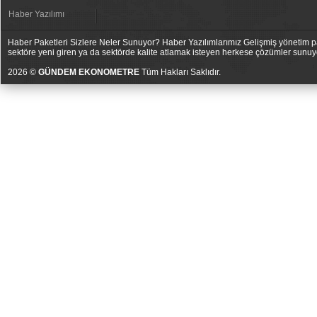
Haber Yazılımı
Haber Paketleri Sizlere Neler Sunuyor? Haber Yazılımlarımız Gelişmiş yönetim pan
sektöre yeni giren ya da sektörde kalite atlamak isteyen herkese çözümler sunuy
2026 ©
GÜNDEM EKONOMETRE
Tüm Hakları Saklıdır.