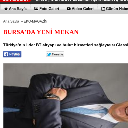
İŞTE HONOR MAGIC V6
TECNO'DA YENİLİKLER VAR
THY REKOR KIRMAYI SEVİYOR
ÖZEL FİYATLARLA GELDİLER
12:17 |
12:02 |
11:56 |
11:53 |
Ana Sayfa
Foto Galeri
Video Galeri
Günün Haber
Ana Sayfa
»
EKO-MAGAZİN
BURSA'DA YENİ MEKAN
Türkiye’nin lider BT altyapı ve bulut hizmetleri sağlayıcısı Glas