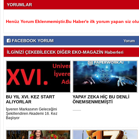
YORUMLAR
Henüz Yorum Eklenmemiştir.Bu Haber'e ilk yorum yapan siz olu
FACEBOOK YORUM
Yorum
İLGİNİZİ ÇEKEBİLECEK DİĞER EKO-MAGAZİN Haberleri
BU YIL XVI. KEZ START
YAPAY ZEKA HİÇ BU DENLİ
ALIYORLAR
ÖNEMSENMEMİŞTİ
İşveren Markasının Geleceğini
.........
Şekillendiren Akademi 16. Kez
Başlıyor