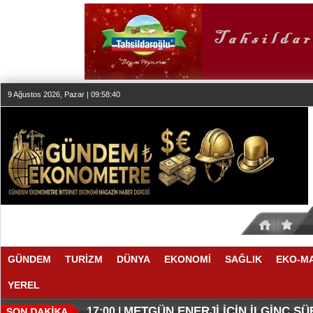
9 Ağustos 2026, Pazar | 09:58:41
GÜNDEM
TURİZM
DÜNYA
EKONOMİ
SAĞLIK
EKO-M
YEREL
O ANLAŞMADA NELER VAR
O TAHMİNDE YÜKSELME VAR
17:11 |
17:08 |
METGÜN ENERJİ İÇİN İLGİNÇ S
17:00 |