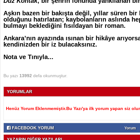
Düz Kontak
, bir şehrin fonunda yankılanan bi
Aşkın bazen bir bakışta değil, yıllar süren bir 
olduğunu hatırlatan; kaybolanların aslında hep
bulmayı beklediğini fısıldayan bir roman.
Ankara’nın ayazında ısınan bir hikâye arıyors
kendinizden bir iz bulacaksınız.
Nota ve Tınıyla...
Bu yazı
13992
defa okunmuştur.
YORUMLAR
Henüz Yorum Eklenmemiştir.Bu Yazı'ya ilk yorum yapan siz olu
FACEBOOK YORUM
Yorum
YAZARIN DİĞER YAZILARI