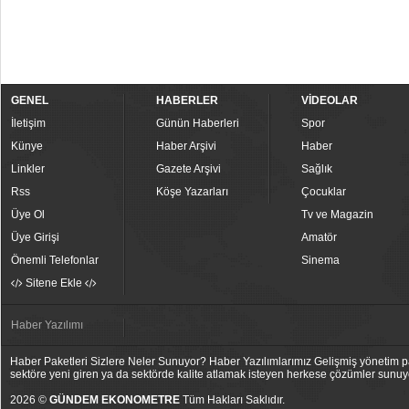
GENEL
HABERLER
VİDEOLAR
İletişim
Günün Haberleri
Spor
Künye
Haber Arşivi
Haber
Linkler
Gazete Arşivi
Sağlık
Rss
Köşe Yazarları
Çocuklar
Üye Ol
Tv ve Magazin
Üye Girişi
Amatör
Önemli Telefonlar
Sinema
Sitene Ekle
Haber Yazılımı
Haber Paketleri Sizlere Neler Sunuyor? Haber Yazılımlarımız Gelişmiş yönetim pan
sektöre yeni giren ya da sektörde kalite atlamak isteyen herkese çözümler sunuy
2026 ©
GÜNDEM EKONOMETRE
Tüm Hakları Saklıdır.