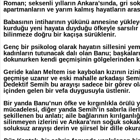
Roman; seksenli yılların Ankara’sında, gri so
apartmanların ve yarım kalmış hayatların arası
Babasının intiharının yükünü annesine yükle
kurduğu yeni hayata duyduğu öfkeyle sarsılı
bilinmeze doğru bir kaçışa sürüklenir.
Genç bir psikolog olarak hayatın sillesini ye
kadınların tutunacak dalı olan Banu; başkalar
dokunurken kendi geçmişinin gölgelerinden k
Geride kalan Meltem ise kaybolan kızının izin
geçmişe uzanır ve eski mahalle arkadaşı Semi
Dedektif Semih bu arayışı sadece bir görev ola
içinden gelen bir vefa duygusuyla üstlenir.
Bir yanda Banu’nun öfke ve kırgınlıkla örülü 
mücadelesi, diğer yanda Semih’in sabırla iler
şekillenen bu anlatı; aile bağlarının kırılganlı
silinmeyen izlerini ve Ankara’nın soğuk sokak
soluksuz arayışı derin ve şiirsel bir dille okura