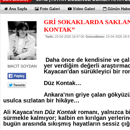
İŞTE OYAK ÇİMENTO FARKI
HER YÖNÜYLE MAXİMUM
ÜÇÜNCÜ KEZ BULUTLARIN FATİHİ
HOMEPORT STRATEJİSİ MİLYON
İŞTE O 500
19:38 |
19:36 |
19:30 |
19:27 |
07:09 |
Ana Sayfa
Foto Galeri
Video Galeri
Günün Haber
SAĞLIYOR
GRİ SOKAKLARDA SAKLAN
KONTAK”
Tarih:
23-04-2026 18:47:00
Güncelleme:
23-04-2026 18:4
Daha önce de kendisine ve ça
yer verdiğim değerli araştırmac
MACİT SOYDAN
Kayacan'dan sürükleyici bir 
Düz Kontak…
Ankara’nın griye çalan gökyüzü 
usulca sızlatan bir hikâye…
Ali Kayaca’nın
Düz Kontak
romanı, yalnızca bi
sürmekle kalmıyor; kalbin en kırılgan yerleri
bugün arasında sıkışmış hayatların sessiz çığ