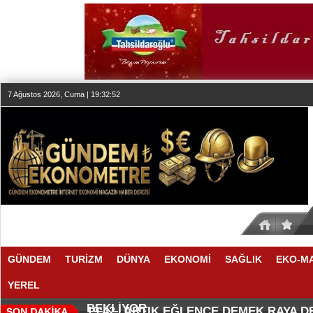
7 Ağustos 2026, Cuma | 19:32:52
GÜNDEM
TURİZM
DÜNYA
EKONOMİ
SAĞLIK
EKO-M
YEREL
SEKTÖR, İSTİKRARLI BÜYÜME İ
MAKYÖZ CANSU DURKUN'DAN YE
20:00 |
19:58 |
BEKLİYOR
ARTIK EĞLENCE DEMEK RAYA 
19:42 |