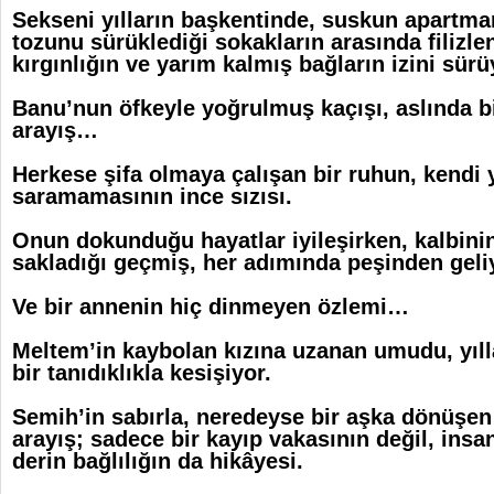
Sekseni yılların başkentinde, suskun apartman
tozunu sürüklediği sokakların arasında filizle
kırgınlığın ve yarım kalmış bağların izini sürü
Banu’nun öfkeyle yoğrulmuş kaçışı, aslında bi
arayış…
Herkese şifa olmaya çalışan bir ruhun, kendi y
saramamasının ince sızısı.
Onun dokunduğu hayatlar iyileşirken, kalbinin
sakladığı geçmiş, her adımında peşinden geli
Ve bir annenin hiç dinmeyen özlemi…
Meltem’in kaybolan kızına uzanan umudu, yıl
bir tanıdıklıkla kesişiyor.
Semih’in sabırla, neredeyse bir aşka dönüşen
arayış; sadece bir kayıp vakasının değil, ins
derin bağlılığın da hikâyesi.