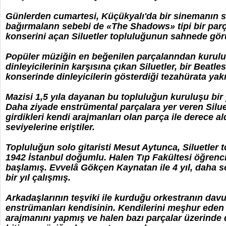
Günlerden cumartesi, Küçükyalı'da bir sinemanın sa
bağırmalann sebebi de «The Shadows» tipi bir parç
konserini açan Siluetler topluluğunun sahnede gö
Popüler müziğin en beğenilen parçalanndan kurulu 
dinleyicilerinin karşısına çıkan Siluetler, bir Beatl
konserinde dinleyicilerin gösterdiği tezahürata yakın
Mazisi 1,5 yıla dayanan bu topluluğun kuruluşu bi
Daha ziyade enstrümental parçalara yer veren Silu
girdikleri kendi arajmanları olan parça ile derece a
seviyelerine eriştiler.
Topluluğun solo gitaristi Mesut Aytunca, Siluetler
1942 İstanbul doğumlu. Halen Tıp Fakültesi öğrenc
başlamış. Evvelâ Gökçen Kaynatan ile 4 yıl, daha s
bir yıl çalışmış.
Arkadaşlarının teşviki ile kurduğu orkestranın davu
enstrümanları kendisinin. Kendilerini meşhur eden
arajmanını yapmış ve halen bazı parçalar üzerinde d