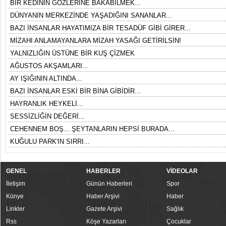
BİR KEDİNİN GÖZLERİNE BAKABİLMEK...
DÜNYANIN MERKEZİNDE YAŞADIĞINI SANANLAR...
BAZI İNSANLAR HAYATIMIZA BİR TESADÜF GİBİ GİRER...
MİZAHI ANLAMAYANLARA MİZAH YASAĞI GETİRİLSİN!
YALNIZLIĞIN ÜSTÜNE BİR KUŞ ÇİZMEK
AĞUSTOS AKŞAMLARI...
AY IŞIĞININ ALTINDA...
BAZI İNSANLAR ESKİ BİR BİNA GİBİDİR...
HAYRANLIK HEYKELİ...
SESSİZLİĞİN DEĞERİ...
CEHENNEM BOŞ... ŞEYTANLARIN HEPSİ BURADA...
KUĞULU PARK'IN SIRRI...
GENEL
HABERLER
VİDEOLAR
İletişim
Günün Haberleri
Spor
Künye
Haber Arşivi
Haber
Linkler
Gazete Arşivi
Sağlık
Rss
Köşe Yazarları
Çocuklar