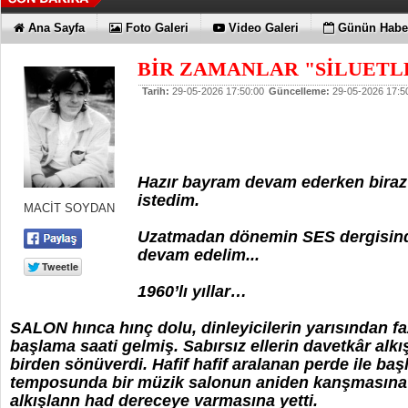
Ana Sayfa
Foto Galeri
Video Galeri
Günün Haber
BİR ZAMANLAR "SİLUETLE
Tarih:
29-05-2026 17:50:00
Güncelleme:
29-05-2026 17:5
Hazır bayram devam ederken biraz 
istedim.
MACİT SOYDAN
Uzatmadan dönemin SES dergisinde
devam edelim...
1960’lı yıllar…
SALON hınca hınç dolu, dinleyicilerin yarısından fa
başlama saati gelmiş. Sabırsız ellerin davetkâr alkışla
birden sönüverdi. Hafif hafif aralanan perde ile ba
temposunda bir müzik salonun aniden kanşmasına çığ
alkışlann had dereceye varmasına yetti.