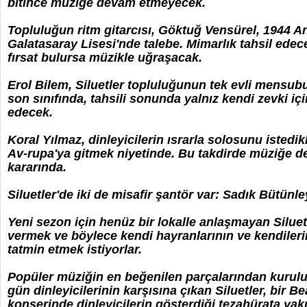
bitince müziğe devam etmeyecek.
Topluluğun ritm gitarcısı, Göktuğ Vensürel, 1944 
Galatasaray Lisesi'nde talebe. Mimarlık tahsil edece
fırsat bulursa müzikle uğraşacak.
Erol Bilem, Siluetler topluluğunun tek evli mensubu
son sınıfında, tahsili sonunda yalnız kendi zevki i
edecek.
Koral Yılmaz, dinleyicilerin ısrarla solosunu istedikl
Av-rupa'ya gitmek niyetinde. Bu takdirde müziğe
kararında.
Siluetler'de iki de misafir şantör var: Sadık Bütünle
Yeni sezon için henüz bir lokalle anlaşmayan Siluetl
vermek ve böylece kendi hayranlarının ve kendileri
tatmin etmek istiyorlar.
Popüler müziğin en beğenilen parçalarından kurulu y
gün dinleyicilerinin karşısına çıkan Siluetler, bir B
konserinde dinleyicilerin gösterdiği tezahürata yakın