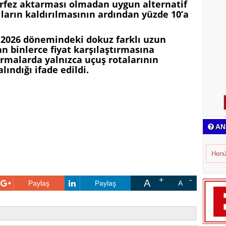
örfez aktarması olmadan uygun alternatif
arın kaldırılmasının ardından yüzde 10’a
 2026 dönemindeki dokuz farklı uzun
an binlerce fiyat karşılaştırmasına
tırmalarda yalnızca uçuş rotalarının
lındığı ifade edildi.
AN
Henü
A
Paylaş
Paylaş
A