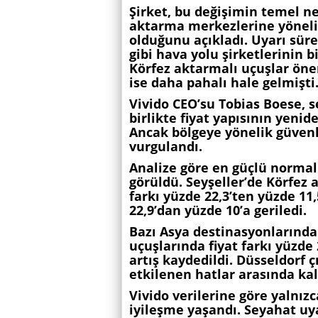
Şirket, bu değişimin temel n
aktarma merkezlerine yönelik
olduğunu açıkladı. Uyarı sür
gibi hava yolu şirketlerinin 
Körfez aktarmalı uçuşlar önem
ise daha pahalı hale gelmişti
Vivido CEO’su Tobias Boese, s
birlikte fiyat yapısının yeni
Ancak bölgeye yönelik güven
vurgulandı.
Analize göre en güçlü normal
görüldü. Seyşeller’de Körfez
farkı yüzde 22,3’ten yüzde 11
22,9’dan yüzde 10’a geriledi.
Bazı Asya destinasyonlarında
uçuşlarında fiyat farkı yüzde
artış kaydedildi. Düsseldorf ç
etkilenen hatlar arasında kal
Vivido verilerine göre yalnız
iyileşme yaşandı. Seyahat uy