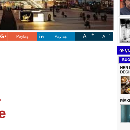
A
Paylaş
Paylaş
A
ÇO
BUG
HER 
DEĞİ
a
RİSK
e