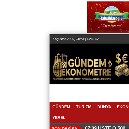
7 Ağustos 2026, Cuma | 14:42:53
GÜNDEM
TURİZM
DÜNYA
EKON
YEREL
İŞTE O 500
07:09 |