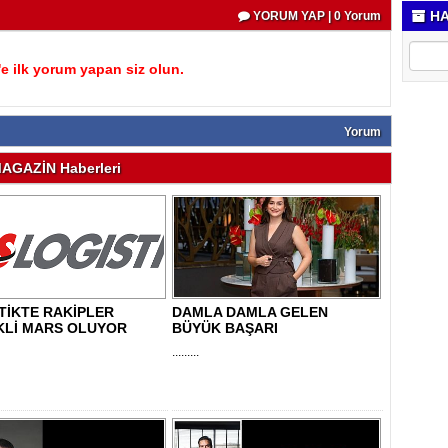
HA
YORUM YAP | 0 Yorum
 ilk yorum yapan siz olun.
Yorum
AGAZİN Haberleri
TİKTE RAKİPLER
DAMLA DAMLA GELEN
KLİ MARS OLUYOR
BÜYÜK BAŞARI
.........