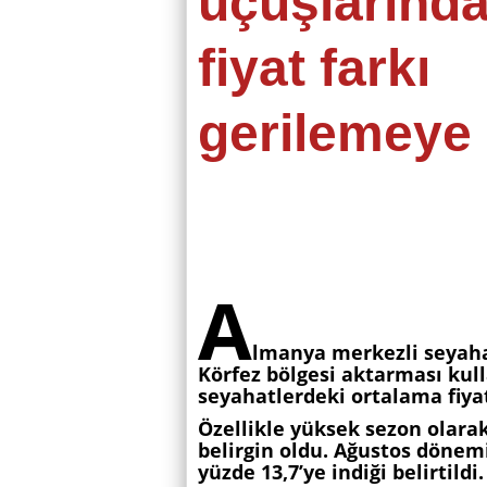
uçuşlarınd
fiyat farkı
gerilemeye 
A
lmanya merkezli seyaha
Körfez bölgesi aktarması kul
seyahatlerdeki ortalama fiyat
Özellikle yüksek sezon olara
belirgin oldu. Ağustos dönemi
yüzde 13,7’ye indiği belirtildi.