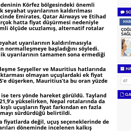
edeninin Körfez bölgesindeki önemli
 seyahat uyarılarının kaldırılması
SO
ecinde Emirates, Qatar Airways ve Etihad
birçok hatta fiyat düşürmesi nedeniyle
HAB
li ölçüde ucuzlamış, alternatif rotalar
ÇOĞU
.
SAĞL
eyahat uyarılarının kaldırılmasıyla
den normalleşmeye başladığını söyledi.
lik uyarılarının tamamen sona ermediği
leşme Seyşeller ve Mauritius hatlarında
HA
 aktarması olmayan uçuşlardaki ek fiyat
,5’e düşerken, Mauritius’ta bu oran yüzde
 ise ters yönde hareket görüldü. Tayland
GA
 21,9’a yükselirken, Nepal rotalarında da
ıkışlı uçuşların fiyat farkından en fazla
mayı sürdürdüğü belirtildi.
ca fiyatlarda değil, uçuş seçeneklerinde de
arıları döneminde incelenen kalkış