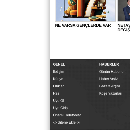
NE VARSA GENÇLERDE VAR
NETAŞ
DEĞİŞ
.........
.........
GENEL
HABERLER
İletişim
Günün Haberleri
Künye
Haber Arşivi
Linkler
Gazete Arşivi
Rss
Köşe Yazarları
Üye Ol
Üye Girişi
Önemli Telefonlar
Sitene Ekle