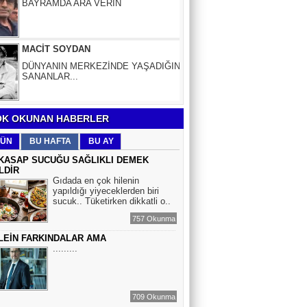
DÜNYANIN MERKEZİNDE YAŞADIĞINI
SANANLAR...
Aybüke Bafralıoğlu
FORO KÜLTÜRÜNÜN TRİBÜN
OYUNCULARI
BOĞAÇ YÜZGÜL
K OKUNAN HABERLER
TURİZM VE EĞİTİM
ÜN
BU HAFTA
BU AY
KASAP SUCUĞU SAĞLIKLI DEMEK
LDİR
Mr.Hiko...
Gıdada en çok hilenin
yapıldığı yiyeceklerden biri
KORKU VE ŞÜPHE
sucuk.. Tüketirken dikkatli o..
DÜŞMANLARINIZDIR...
757 Okunma
LEİN FARKINDALAR AMA
Çiğdem Yorgancıoğlu
.........
İkilikli ve İkircikli Tabiat Diyalektiğinde
Mobius Spiral Mucizeler, Akış ve Doğa
Döngüsünün Bilgeliği...
709 Okunma
Sinem Elgün