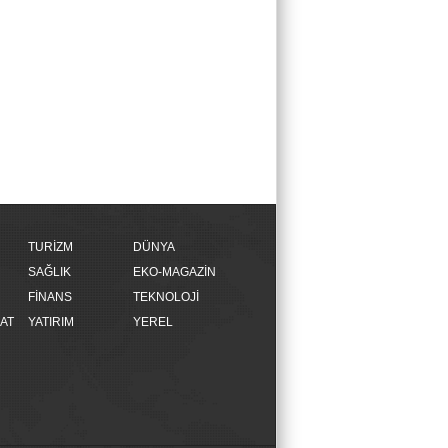
TURİZM
DÜNYA
SAĞLIK
EKO-MAGAZİN
FİNANS
TEKNOLOJİ
AT
YATIRIM
YEREL