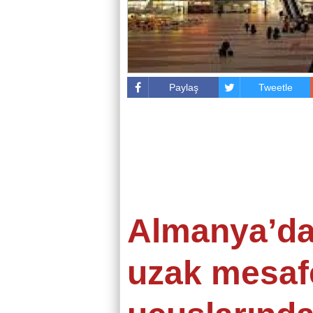
Paylaş
Tweetle
Almanya’d
uzak mesaf