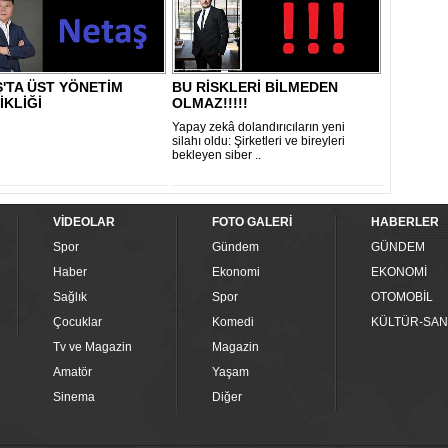
'TA ÜST YÖNETİM
BU RİSKLERİ BİLMEDEN
İKLİĞİ
OLMAZ!!!!!
Yapay zekâ dolandırıcıların yeni
silahı oldu: Şirketleri ve bireyleri
bekleyen siber ..
VİDEOLAR
FOTO GALERİ
HABERLER
Spor
Gündem
GÜNDEM
Haber
Ekonomi
EKONOMİ
Sağlık
Spor
OTOMOBİL
Çocuklar
Komedi
KÜLTÜR-SAN
Tv ve Magazin
Magazin
Amatör
Yaşam
Sinema
Diğer