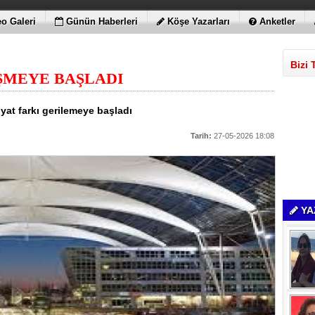
o Galeri
Günün Haberleri
Köşe Yazarları
Anketler
Bizi 
ŞMEYE BAŞLADI
at farkı gerilemeye başladı
Tarih:
27-05-2026 18:08
YA