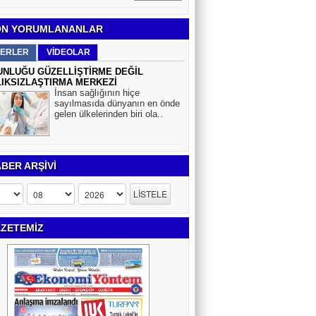
N YORUMLANANLAR
ERLER
VİDEOLAR
NLUĞU GÜZELLİŞTİRME DEĞİL
IKSIZLAŞTIRMA MERKEZİ
İnsan sağlığının hiçe
sayılmasıda dünyanın en önde
gelen ülkelerinden biri ola..
BER ARŞİVİ
ZETEMİZ