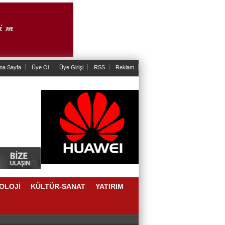
na Sayfa
Üye Ol
Üye Girişi
RSS
Reklam
OLOJİ
KÜLTÜR-SANAT
YATIRIM