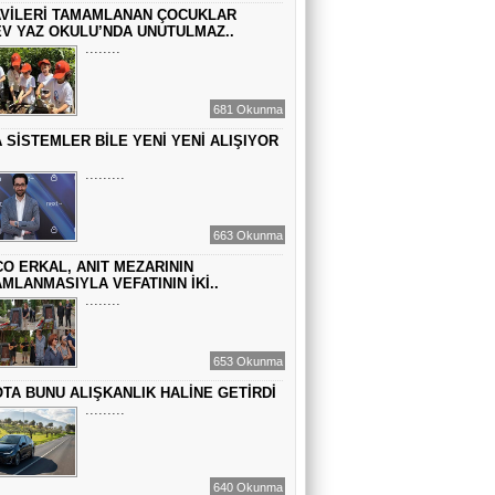
VİLERİ TAMAMLANAN ÇOCUKLAR
GEÇMİŞİN SIRLARINA VAKIF OLUN
V YAZ OKULU’NDA UNUTULMAZ..
........
EMİR EMİRHANOĞLU
681 Okunma
BAYRAMDA ARA VERİN
 SİSTEMLER BİLE YENİ YENİ ALIŞIYOR
.........
MACİT SOYDAN
DÜNYANIN MERKEZİNDE YAŞADIĞINI
663 Okunma
SANANLAR...
O ERKAL, ANIT MEZARININ
MLANMASIYLA VEFATININ İKİ..
........
653 Okunma
TA BUNU ALIŞKANLIK HALİNE GETİRDİ
.........
640 Okunma