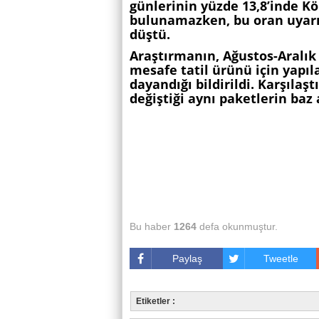
günlerinin yüzde 13,8’inde K
bulunamazken, bu oran uyarıl
düştü.
Araştırmanın, Ağustos-Aralık
mesafe tatil ürünü için yapıl
dayandığı bildirildi. Karşılaş
değiştiği aynı paketlerin baz a
Bu haber
1264
defa okunmuştur.
Paylaş
Tweetle
Etiketler :