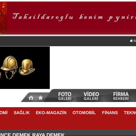
A
OMİ
SAĞLIK
EKO-MAGAZİN
OTOMOBİL
FİNANS
TEKN
TİKRARLI BÜYÜME İÇİN REKABETÇİLİĞİ ARTIRACAK 
NSU DURKUN'DAN YENİ DÖNEME İLİŞKİN ÖNEMLİ AÇ
ENCE DEMEK RAYA DEMEK