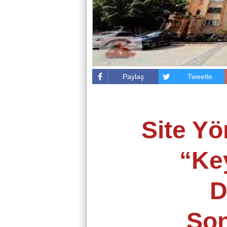
Paylaş
Tweetle
Site Yö
“Key
D
Son