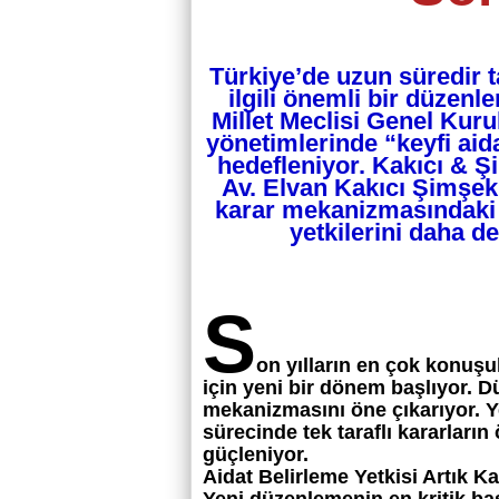
Türkiye’de uzun süredir t
ilgili önemli bir düzenl
Millet Meclisi Genel Kurul
yönetimlerinde “keyfi ai
hedefleniyor. Kakıcı & 
Av. Elvan Kakıcı Şimşek
karar mekanizmasındaki r
yetkilerini daha d
S
on yılların en çok konuşu
için yeni bir dönem başlıyor. D
mekanizmasını öne çıkarıyor. Y
sürecinde tek taraflı kararların 
güçleniyor.
Aidat Belirleme Yetkisi Artık Ka