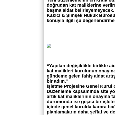
Yeni düzenlemenin en kritik başl
doğrudan kat maliklerine verilme
başına aidat belirleyemeyecek.
Kakıcı & Şimşek Hukuk Bürosu 
konuyla ilgili şu değerlendirm
“Yapılan değişiklikle birlikte a
kat malikleri kurulunun onayına
gündeme gelen fahiş aidat artı
bir adım.”
İşletme Projesine Genel Kurul
Düzenleme kapsamında site yöne
artık kat maliklerinin onayına 
durumunda ise geçici bir işlet
içinde genel kurulda karara bağ
planlamaların daha şeffaf ve de