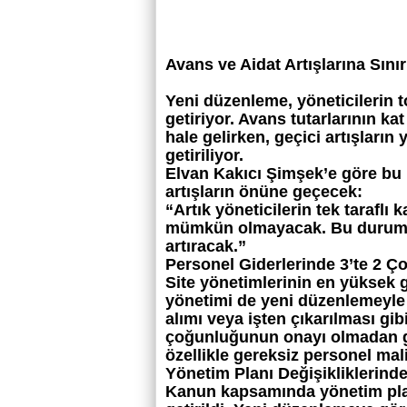
Avans ve Aidat Artışlarına Sınır
Yeni düzenleme, yöneticilerin t
getiriyor. Avans tutarlarının k
hale gelirken, geçici artışları
getiriliyor.
Elvan Kakıcı Şimşek’e göre bu m
artışların önüne geçecek:
“Artık yöneticilerin tek taraflı 
mümkün olmayacak. Bu durum, m
artıracak.”
Personel Giderlerinde 3’te 2 Ç
Site yönetimlerinin en yüksek g
yönetimi de yeni düzenlemeyle 
alımı veya işten çıkarılması gibi
çoğunluğunun onayı olmadan ge
özellikle gereksiz personel mal
Yönetim Planı Değişikliklerinde
Kanun kapsamında yönetim planl