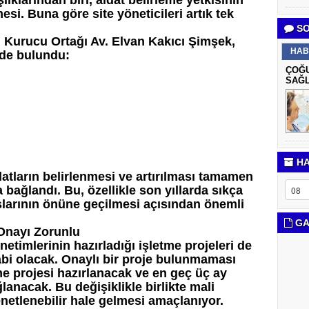
ıklarından biri, aidat belirleme yetkisinin
si. Buna göre site yöneticileri artık tek
SO
Kurucu Ortağı Av. Elvan Kakıcı Şimşek,
HAB
ede bulundu:
ÇOĞU
SAĞL
HA
idatların belirlenmesi ve artırılması tamamen
 bağlandı. Bu, özellikle son yıllarda sıkça
şlarının önüne geçilmesi açısından önemli
GA
 Onayı Zorunlu
timlerinin hazırladığı işletme projeleri de
tabi olacak. Onaylı bir proje bulunmaması
me projesi hazırlanacak ve en geç üç ay
lanacak. Bu değişiklikle birlikte mali
netlenebilir hale gelmesi amaçlanıyor.