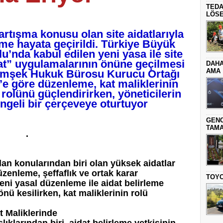
TEDA
LÖSE
artışma konusu olan site aidatlarıyla
eme hayata geçirildi. Türkiye Büyük
u’nda kabul edilen yeni yasa ile site
dat” uygulamalarının önüne geçilmesi
DAHA
AMA
Şimşek Hukuk Bürosu Kurucu Ortağı
’e göre düzenleme, kat maliklerinin
olünü güçlendirirken, yöneticilerin
engeli bir çerçeveye oturtuyor
GENC
TAMA
.
lan konularından biri olan yüksek aidatlar
üzenleme, şeffaflık ve ortak karar
TOYO
eni yasal düzenleme ile aidat belirleme
önü kesilirken, kat maliklerinin rolü
t Maliklerinde