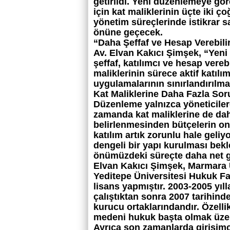
getirildi. Yeni düzenlemeye gör
için kat maliklerinin üçte iki
yönetim süreçlerinde istikrar sa
önüne geçecek.
“Daha Şeffaf ve Hesap Verebili
Av. Elvan Kakıcı Şimşek, “Yeni
şeffaf, katılımcı ve hesap vereb
maliklerinin sürece aktif katılım
uygulamalarının sınırlandırılma
Kat Maliklerine Daha Fazla So
Düzenleme yalnızca yöneticiler
zamanda kat maliklerine de dah
belirlenmesinden bütçelerin o
katılım artık zorunlu hale geli
dengeli bir yapı kurulması bekl
önümüzdeki süreçte daha net g
Elvan Kakıcı Şimşek, Marmara 
Yeditepe Üniversitesi Hukuk F
lisans yapmıştır. 2003-2005 yı
çalıştıktan sonra 2007 tarihi
kurucu ortaklarındandır. Özell
medeni hukuk başta olmak üzer
Ayrıca son zamanlarda girişimcil