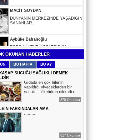
DÜNYANIN MERKEZİNDE YAŞADIĞINI
SANANLAR...
Aybüke Bafralıoğlu
FORO KÜLTÜRÜNÜN TRİBÜN
OYUNCULARI
BOĞAÇ YÜZGÜL
K OKUNAN HABERLER
TURİZM VE EĞİTİM
ÜN
BU HAFTA
BU AY
KASAP SUCUĞU SAĞLIKLI DEMEK
LDİR
Mr.Hiko...
Gıdada en çok hilenin
yapıldığı yiyeceklerden biri
KORKU VE ŞÜPHE
sucuk.. Tüketirken dikkatli o..
DÜŞMANLARINIZDIR...
878 Okunma
LEİN FARKINDALAR AMA
Çiğdem Yorgancıoğlu
.........
İkilikli ve İkircikli Tabiat Diyalektiğinde
Mobius Spiral Mucizeler, Akış ve Doğa
Döngüsünün Bilgeliği...
817 Okunma
Sinem Elgün