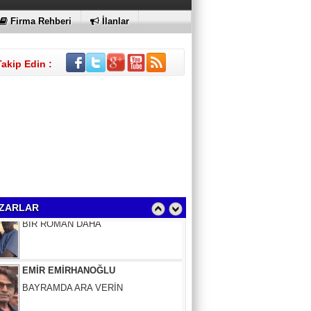
KI
Firma Rehberi
İlanlar
Takip Edin :
Sinem Elgün
BİR ROMAN DAHA
ZARLAR
EMİR EMİRHANOĞLU
BAYRAMDA ARA VERİN
MACİT SOYDAN