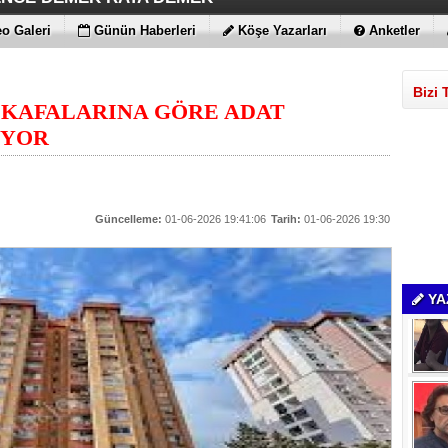
ÇİMENTO FARKI
LE MAXİMUM
 BULUTLARIN FATİHİ İLAN EDİLDİLER
STRATEJİSİ MİLYONLARCA DOLARLIK EKONOMİK KAT
o Galeri
Günün Haberleri
Köşe Yazarları
Anketler
Bizi 
 KAFALARINA GÖRE ADAT
İYOR
Güncelleme:
01-06-2026 19:41:06
Tarih:
01-06-2026 19:30
YA