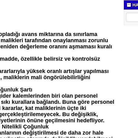
HA
opladığı avans miktarına da sınırlama
at malikleri tarafından onaylanması zorunlu
n yeniden değerleme oranını aşmaması kuralı
adde, özellikle belirsiz ve kontrolsüz
kararlarıyla yüksek oranlı artışlar yapılması
aliklerin mali öngörülebilirliğini
oğunluk Şartı
ider kalemlerinden biri olan personel
sıkı kurallara bağlandı. Buna göre personel
 kararlar, kat maliklerinin üçte iki
rçekleştirilemeyecek. Bu değişiklik,
iyetlerinin önüne geçilmesini hedefliyor.
 Nitelikli Çoğunluk
arının değiştirilmesi de daha zor hale