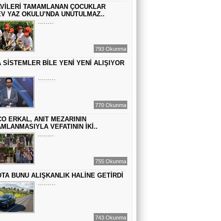
VİLERİ TAMAMLANAN ÇOCUKLAR
BİR ROMAN DAHA
V YAZ OKULU’NDA UNUTULMAZ..
........
EMİR EMİRHANOĞLU
793 Okunma
BAYRAMDA ARA VERİN
 SİSTEMLER BİLE YENİ YENİ ALIŞIYOR
.........
MACİT SOYDAN
DÜNYANIN MERKEZİNDE YAŞADIĞINI
770 Okunma
SANANLAR...
O ERKAL, ANIT MEZARININ
MLANMASIYLA VEFATININ İKİ..
........
755 Okunma
TA BUNU ALIŞKANLIK HALİNE GETİRDİ
.........
743 Okunma