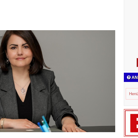
AN
Henü