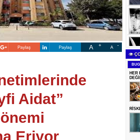
A
Paylaş
Paylaş
A
ÇO
BUG
HER 
netimlerinde
DEĞİ
fi Aidat”
RİSK
önemi
a Eriyor