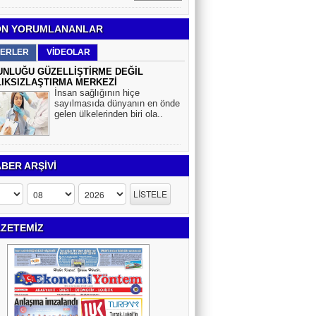
N YORUMLANANLAR
ERLER
VİDEOLAR
NLUĞU GÜZELLİŞTİRME DEĞİL
IKSIZLAŞTIRMA MERKEZİ
İnsan sağlığının hiçe
sayılmasıda dünyanın en önde
gelen ülkelerinden biri ola..
BER ARŞİVİ
ZETEMİZ