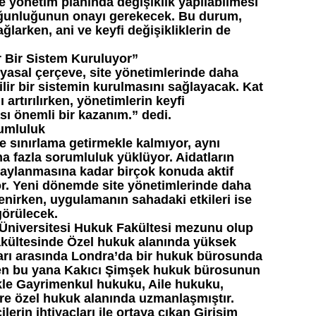
e yönetim planında değişiklik yapılabilmesi
 çoğunluğunun onayı gerekecek. Bu durum,
ğlarken, ani ve keyfi değişikliklerin de
r Bir Sistem Kuruluyor”
 yasal çerçeve, site yönetimlerinde daha
ilir bir sistemin kurulmasını sağlayacak. Kat
ı artırılırken, yönetimlerin keyfi
sı önemli bir kazanım.” dedi.
rumluluk
e sınırlama getirmekle kalmıyor, aynı
a fazla sorumluluk yüklüyor. Aidatların
naylanmasına kadar birçok konuda aktif
yor. Yeni dönemde site yönetimlerinde daha
enirken, uygulamanın sahadaki etkileri ise
örülecek.
Üniversitesi Hukuk Fakültesi mezunu olup
akültesinde Özel hukuk alanında yüksek
lları arasında Londra’da bir hukuk bürosunda
nden bu yana Kakıcı Şimşek hukuk bürosunun
ikle Gayrimenkul hukuku, Aile hukuku,
e özel hukuk alanında uzmanlaşmıştır.
erin ihtiyaçları ile ortaya çıkan Girişim