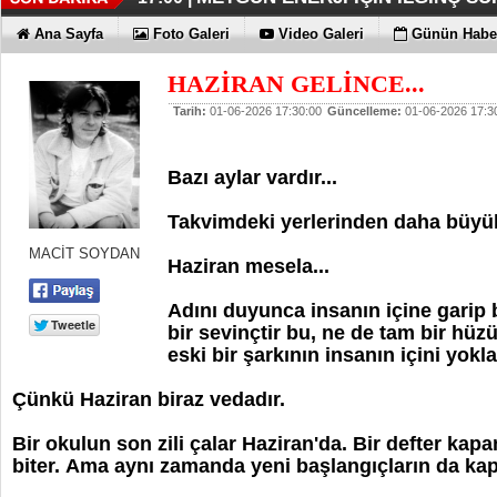
İŞTE HONOR MAGIC V6
TECNO'DA YENİLİKLER VAR
THY REKOR KIRMAYI SEVİYOR
ÖZEL FİYATLARLA GELDİLER
12:17 |
12:02 |
11:56 |
11:53 |
Ana Sayfa
Foto Galeri
Video Galeri
Günün Haber
HAZİRAN GELİNCE...
Tarih:
01-06-2026 17:30:00
Güncelleme:
01-06-2026 17:3
Bazı aylar vardır...
Takvimdeki yerlerinden daha büyük 
MACİT SOYDAN
Haziran mesela...
Adını duyunca insanın içine garip 
bir sevinçtir bu, ne de tam bir hüzü
eski bir şarkının insanın içini yokla
Çünkü Haziran biraz vedadır.
Bir okulun son zili çalar Haziran'da. Bir defter kap
biter. Ama aynı zamanda yeni başlangıçların da kapı