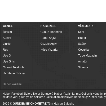
GENEL
HABERLER
VİDEOLAR
İletişim
Günün Haberleri
Spor
Künye
Haber Arşivi
Haber
Linkler
Gazete Arşivi
Sağlık
Rss
Köşe Yazarları
Çocuklar
Üye Ol
Tv ve Magazin
Üye Girişi
Amatör
Önemli Telefonlar
Sinema
Sitene Ekle
Haber Yazılımı
Haber Paketleri Sizlere Neler Sunuyor? Haber Yazılımlarımız Gelişmiş yönetim pan
sektöre yeni giren ya da sektörde kalite atlamak isteyen herkese çözümler sunuy
2026 ©
GÜNDEM EKONOMETRE
Tüm Hakları Saklıdır.