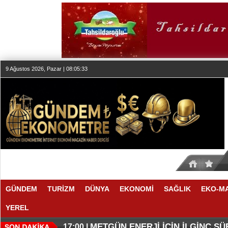
9 Ağustos 2026, Pazar | 08:05:34
GÜNDEM
TURİZM
DÜNYA
EKONOMİ
SAĞLIK
EKO-M
YEREL
O ANLAŞMADA NELER VAR
O TAHMİNDE YÜKSELME VAR
17:11 |
17:08 |
METGÜN ENERJİ İÇİN İLGİNÇ S
17:00 |