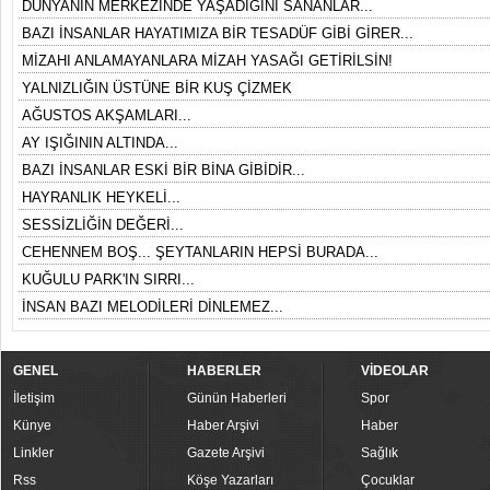
DÜNYANIN MERKEZİNDE YAŞADIĞINI SANANLAR...
BAZI İNSANLAR HAYATIMIZA BİR TESADÜF GİBİ GİRER...
MİZAHI ANLAMAYANLARA MİZAH YASAĞI GETİRİLSİN!
YALNIZLIĞIN ÜSTÜNE BİR KUŞ ÇİZMEK
AĞUSTOS AKŞAMLARI...
AY IŞIĞININ ALTINDA...
BAZI İNSANLAR ESKİ BİR BİNA GİBİDİR...
HAYRANLIK HEYKELİ...
SESSİZLİĞİN DEĞERİ...
CEHENNEM BOŞ... ŞEYTANLARIN HEPSİ BURADA...
KUĞULU PARK'IN SIRRI...
İNSAN BAZI MELODİLERİ DİNLEMEZ...
GENEL
HABERLER
VİDEOLAR
İletişim
Günün Haberleri
Spor
Künye
Haber Arşivi
Haber
Linkler
Gazete Arşivi
Sağlık
Rss
Köşe Yazarları
Çocuklar