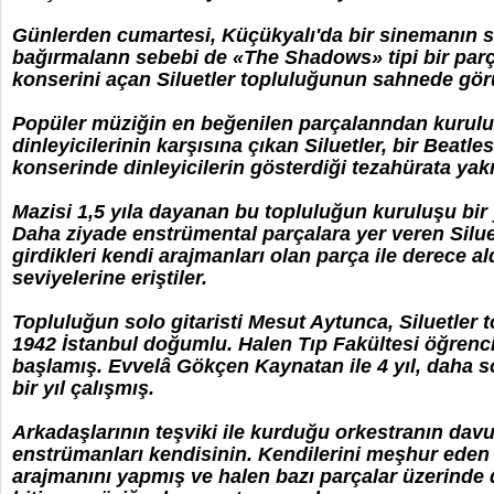
Günlerden cumartesi, Küçükyalı'da bir sinemanın sa
bağırmalann sebebi de «The Shadows» tipi bir parç
konserini açan Siluetler topluluğunun sahnede gö
Popüler müziğin en beğenilen parçalanndan kurulu 
dinleyicilerinin karşısına çıkan Siluetler, bir Beatl
konserinde dinleyicilerin gösterdiği tezahürata yakın
Mazisi 1,5 yıla dayanan bu topluluğun kuruluşu bi
Daha ziyade enstrümental parçalara yer veren Silu
girdikleri kendi arajmanları olan parça ile derece a
seviyelerine eriştiler.
Topluluğun solo gitaristi Mesut Aytunca, Siluetler
1942 İstanbul doğumlu. Halen Tıp Fakültesi öğrenc
başlamış. Evvelâ Gökçen Kaynatan ile 4 yıl, daha s
bir yıl çalışmış.
Arkadaşlarının teşviki ile kurduğu orkestranın davu
enstrümanları kendisinin. Kendilerini meşhur eden
arajmanını yapmış ve halen bazı parçalar üzerinde d