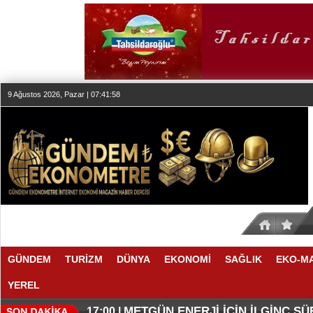
9 Ağustos 2026, Pazar | 07:41:59
GÜNDEM
TURİZM
DÜNYA
EKONOMİ
SAĞLIK
EKO-M
YEREL
O ANLAŞMADA NELER VAR
O TAHMİNDE YÜKSELME VAR
17:11 |
17:08 |
METGÜN ENERJİ İÇİN İLGİNÇ S
17:00 |