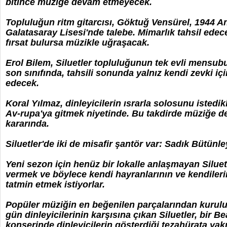
bitince müziğe devam etmeyecek.
Topluluğun ritm gitarcısı, Göktuğ Vensürel, 1944 
Galatasaray Lisesi'nde talebe. Mimarlık tahsil edece
fırsat bulursa müzikle uğraşacak.
Erol Bilem, Siluetler topluluğunun tek evli mensubu
son sınıfında, tahsili sonunda yalnız kendi zevki i
edecek.
Koral Yılmaz, dinleyicilerin ısrarla solosunu istedikl
Av-rupa'ya gitmek niyetinde. Bu takdirde müziğe
kararında.
Siluetler'de iki de misafir şantör var: Sadık Bütünle
Yeni sezon için henüz bir lokalle anlaşmayan Siluetl
vermek ve böylece kendi hayranlarının ve kendileri
tatmin etmek istiyorlar.
Popüler müziğin en beğenilen parçalarından kurulu y
gün dinleyicilerinin karşısına çıkan Siluetler, bir B
konserinde dinleyicilerin gösterdiği tezahürata yakın