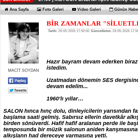
İŞTE HONOR MAGIC V6
TECNO'DA YENİLİKLER VAR
THY REKOR KIRMAYI SEVİYOR
ÖZEL FİYATLARLA GELDİLER
12:17 |
12:02 |
11:56 |
11:53 |
Ana Sayfa
Foto Galeri
Video Galeri
Günün Haber
BİR ZAMANLAR "SİLUETLE
Tarih:
29-05-2026 17:50:00
Güncelleme:
29-05-2026 17:5
Hazır bayram devam ederken biraz 
istedim.
MACİT SOYDAN
Uzatmadan dönemin SES dergisinde
devam edelim...
1960’lı yıllar…
SALON hınca hınç dolu, dinleyicilerin yarısından fa
başlama saati gelmiş. Sabırsız ellerin davetkâr alkışla
birden sönüverdi. Hafif hafif aralanan perde ile ba
temposunda bir müzik salonun aniden kanşmasına çığ
alkışlann had dereceye varmasına yetti.