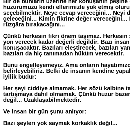
Bir de bunların üzerine her konuşanın peşine
huzurumuzu kendi ellerimizle yok etmiş oluru
seçebilmektir. Neye cevap vereceğini... Neyi
geleceğini... Kimin fikrine değer vereceğini..
rüzgâra bırakacağını...
Çünkü herkesin fikri önem taşımaz. Herkesin
yön verecek kadar değerli değildir. Bazı insa
konuşacaktır. Bazıları eleştirecek, bazıları ya
bazıları da hiç tanımadan hüküm verecektir.
Bunu engelleyemeyiz. Ama onların hayatımızda
belirleyebiliriz. Belki de insanın kendine yap
iyilik budur:
Her şeyi ciddiye almamak. Her sözü kalbine 
tartışmaya dahil olmamak. Çünkü huzur bazen
değil... Uzaklaşabilmektedir.
Ve insan bir gün şunu anlıyor:
Bazı şeyleri yok saymak korkaklık değil...