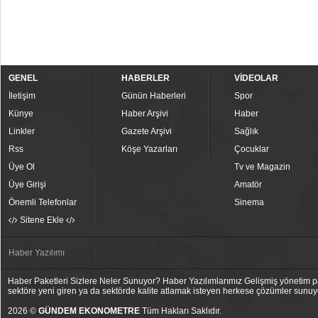
GENEL
HABERLER
VİDEOLAR
İletişim
Günün Haberleri
Spor
Künye
Haber Arşivi
Haber
Linkler
Gazete Arşivi
Sağlık
Rss
Köşe Yazarları
Çocuklar
Üye Ol
Tv ve Magazin
Üye Girişi
Amatör
Önemli Telefonlar
Sinema
Sitene Ekle
Haber Yazılımı
Haber Paketleri Sizlere Neler Sunuyor? Haber Yazılımlarımız Gelişmiş yönetim pan
sektöre yeni giren ya da sektörde kalite atlamak isteyen herkese çözümler sunuy
2026 ©
GÜNDEM EKONOMETRE
Tüm Hakları Saklıdır.