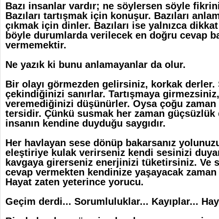
Bazı insanlar vardır; ne söylersen söyle fikrin
Bazıları tartışmak için konuşur. Bazıları anlam
çıkmak için dinler. Bazıları ise yalnızca dikkat
böyle durumlarda verilecek en doğru cevap b
vermemektir.
Ne yazık ki bunu anlamayanlar da olur.
Bir olayı görmezden gelirsiniz, korkak derler.
çekindiğinizi sanırlar. Tartışmaya girmezsiniz
veremediğinizi düşünürler. Oysa çoğu zaman
tersidir. Çünkü susmak her zaman güçsüzlük 
insanın kendine duyduğu saygıdır.
Her havlayan sese dönüp bakarsanız yolunuzu
eleştiriye kulak verirseniz kendi sesinizi duy
kavgaya girerseniz enerjinizi tüketirsiniz.
Ve 
cevap vermekten kendinize yaşayacak zaman
Hayat zaten yeterince yorucu.
Geçim derdi... Sorumluluklar... Kayıplar... Hayal