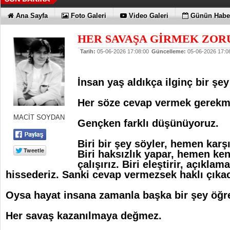
Ana Sayfa
Foto Galeri
Video Galeri
Günün Haber
HER SAVAŞA GİRMEK ZORU
Tarih:
05-06-2026 17:08:00
Güncelleme:
05-06-2026 17:0
İnsan yaş aldıkça ilginç bir şe
Her söze cevap vermek gerekme
MACİT SOYDAN
Gençken farklı düşünüyoruz.
Biri bir şey söyler, hemen karşı
Biri haksızlık yapar, hemen k
çalışırız. Biri eleştirir, açıkla
hissederiz. Sanki cevap vermezsek haklı çıkac
Oysa hayat insana zamanla başka bir şey öğre
Her savaş kazanılmaya değmez.