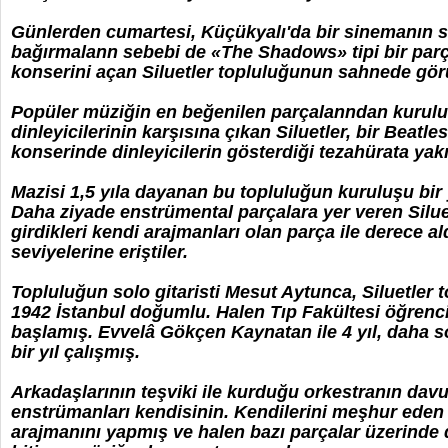
Günlerden cumartesi, Küçükyalı'da bir sinemanın sa
bağırmalann sebebi de «The Shadows» tipi bir parç
konserini açan Siluetler topluluğunun sahnede gö
Popüler müziğin en beğenilen parçalanndan kurulu 
dinleyicilerinin karşısına çıkan Siluetler, bir Beatl
konserinde dinleyicilerin gösterdiği tezahürata yakın
Mazisi 1,5 yıla dayanan bu topluluğun kuruluşu bi
Daha ziyade enstrümental parçalara yer veren Silu
girdikleri kendi arajmanları olan parça ile derece a
seviyelerine eriştiler.
Topluluğun solo gitaristi Mesut Aytunca, Siluetler
1942 İstanbul doğumlu. Halen Tıp Fakültesi öğrenc
başlamış. Evvelâ Gökçen Kaynatan ile 4 yıl, daha s
bir yıl çalışmış.
Arkadaşlarının teşviki ile kurduğu orkestranın davu
enstrümanları kendisinin. Kendilerini meşhur eden
arajmanını yapmış ve halen bazı parçalar üzerinde d