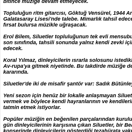
bitince müziğe devam etmeyecek.
Topluluğun ritm gitarcısı, Göktuğ Vensürel, 1944 
Galatasaray Lisesi'nde talebe. Mimarlık tahsil edece
fırsat bulursa müzikle uğraşacak.
Erol Bilem, Siluetler topluluğunun tek evli mensubu
son sınıfında, tahsili sonunda yalnız kendi zevki i
edecek.
Koral Yılmaz, dinleyicilerin ısrarla solosunu istedikl
Av-rupa'ya gitmek niyetinde. Bu takdirde müziğe
kararında.
Siluetler'de iki de misafir şantör var: Sadık Bütünle
Yeni sezon için henüz bir lokalle anlaşmayan Siluetl
vermek ve böylece kendi hayranlarının ve kendileri
tatmin etmek istiyorlar.
Popüler müziğin en beğenilen parçalarından kurulu y
gün dinleyicilerinin karşısına çıkan Siluetler, bir B
konserinde dinleyicilerin gösterdiği tezahürata yakın