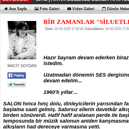
İŞTE OYAK ÇİMENTO FARKI
HER YÖNÜYLE MAXİMUM
ÜÇÜNCÜ KEZ BULUTLARIN FATİHİ
HOMEPORT STRATEJİSİ MİLYON
İŞTE O 500
19:38 |
19:36 |
19:30 |
19:27 |
07:09 |
Ana Sayfa
Foto Galeri
Video Galeri
Günün Haber
SAĞLIYOR
BİR ZAMANLAR "SİLUETLE
Tarih:
29-05-2026 17:50:00
Güncelleme:
29-05-2026 17:5
Hazır bayram devam ederken biraz 
istedim.
MACİT SOYDAN
Uzatmadan dönemin SES dergisinde
devam edelim...
1960’lı yıllar…
SALON hınca hınç dolu, dinleyicilerin yarısından fa
başlama saati gelmiş. Sabırsız ellerin davetkâr alkışla
birden sönüverdi. Hafif hafif aralanan perde ile ba
temposunda bir müzik salonun aniden kanşmasına çığ
alkışlann had dereceye varmasına yetti.