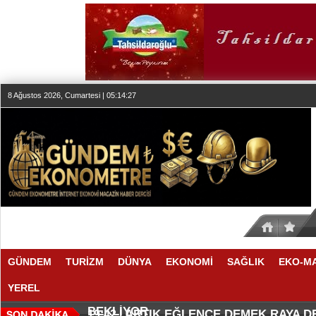
8 Ağustos 2026, Cumartesi | 05:14:27
GÜNDEM
TURİZM
DÜNYA
EKONOMİ
SAĞLIK
EKO-M
YEREL
SEKTÖR, İSTİKRARLI BÜYÜME İ
MAKYÖZ CANSU DURKUN'DAN YE
20:00 |
19:58 |
BEKLİYOR
ARTIK EĞLENCE DEMEK RAYA 
19:42 |