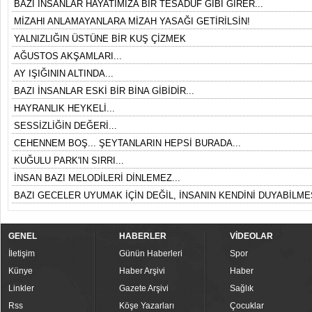
BAZI İNSANLAR HAYATIMIZA BİR TESADÜF GİBİ GİRER...
MİZAHI ANLAMAYANLARA MİZAH YASAĞI GETİRİLSİN!
YALNIZLIĞIN ÜSTÜNE BİR KUŞ ÇİZMEK
AĞUSTOS AKŞAMLARI...
AY IŞIĞININ ALTINDA...
BAZI İNSANLAR ESKİ BİR BİNA GİBİDİR...
HAYRANLIK HEYKELİ...
SESSİZLİĞİN DEĞERİ...
CEHENNEM BOŞ... ŞEYTANLARIN HEPSİ BURADA...
KUĞULU PARK'IN SIRRI...
İNSAN BAZI MELODİLERİ DİNLEMEZ...
BAZI GECELER UYUMAK İÇİN DEĞİL, İNSANIN KENDİNİ DUYABİLMES
GENEL
HABERLER
VİDEOLAR
İletişim
Günün Haberleri
Spor
Künye
Haber Arşivi
Haber
Linkler
Gazete Arşivi
Sağlık
Rss
Köşe Yazarları
Çocuklar