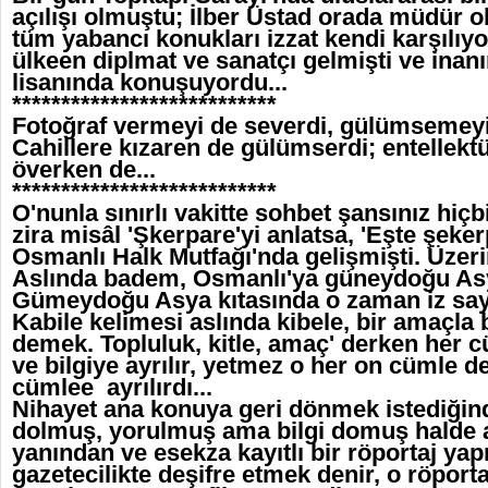
açılışı olmuştu; İlber Üstad orada müdür o
tüm yabancı konukları izzat kendi karşılıyo
ülkeen diplmat ve sanatçı gelmişti ve inanı
lisanında konuşuyordu...
***************************
Fotoğraf vermeyi de severdi, gülümsemeyi 
Cahillere kızaren de gülümserdi; entellektüe
överken de...
***************************
O'nunla sınırlı vakitte sohbet şansınız hiç
zira misâl 'Şkerpare'yi anlatsa, 'Eşte şekerpa
Osmanlı Halk Mutfağı'nda gelişmişti. Üze
Aslında badem, Osmanlı'ya güneydoğu Asy
Gümeydoğu Asya kıtasında o zaman iz sayı
Kabile kelimesi aslında kibele, bir amaçla
demek. Topluluk, kitle, amaç' derken her c
ve bilgiye ayrılır, yetmez o her on cümle d
cümlee ayrılırdı...
Nihayet ana konuya geri dönmek istediğind
dolmuş, yorulmuş ama bilgi domuş halde ay
yanından ve esekza kayıtlı bir röportaj ya
gazetecilikte deşifre etmek denir, o röporta