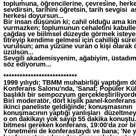
toplumuna, öğrencilerine, çevresine, herke
sevdirsin, tarihini öğretsin, tarih sevgisi a
herkesi doyursun...
Bir insan düşünün ki; cahil olduğu ama k
vurmazken; toplumunun cehaletini kabull
çağdaş ve biilmsel düzeyde görmek isteyen
titreyip kendime gelmesi için cahilliği sür
vurulsun; ama yüzüne vuran o kişi olarak
üzülsün...
Sevgili akademisyenim, ağabiyim, üstadım 
söz ediyorum...
***************************
1999 yılıydı; TBMM muhabirliği yaptığım 
Konferans Salonu'nda, 'Sanat; Popüler Kül
başlıklı bir sempozyum gerçekleştiriliyordu
Biri moderatör, dört kişiik panel-konferan
ikinci paneliste geldiğinde; konuşmasının i
konuşmacının yaptığı yanlışları düzeltmey
o on dakikayı yok sayıp 55 dakika konuştu
bitmesi gereken konferans, 19:00'da zor bi
Yönetmeni de konferastaydı ve bana; 'Ne y