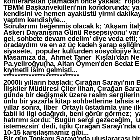
konferanstan çıkmadan önce yakala; röport
TBMM Başkanvekilleri'nin koridorunda; ya
kendisini ve hemen ayaküstü yirmi dakikay
yaptım kendisiyle...
Sorularımı beğenmiş olacak k; 'Akşam İtal
Askeri Dayanışma Günü Resepsiyonu' var 
gel, sohbete devam edelim' diye veda etti;
oradaydım ve en az üç kadeh şarap eşliğin
siyasete, popüler kültürden sosyolojiye k
Masamıza da, Ahmet Taner Kışlalı'dan N
Pa.yeliroğyu(ha, Altan Öymen'den Sedat Er
kıymetli isim gelmişti...
***************************
2000li yılların başladı; Çırağan Sarayı'nın 
İlişkiler Müdüresi Çiler ilhan, Çırağan Sara
günde bir değişmek üzere resim sergilerin
ünlü bir yazarla kitap sohbetlerine tahsis et
yıllar sonra, İlber Ortaylı üstadımla yine il
tabii ki ilgi odağıydı, beni görür görmez; 
hatırımı sordu; 'Bugün sergi gezeceğim, 
istemezsin' dedi, tıpkı Çırağan Sarayı'nda
10-15 karşılaşmamız gibi...
Bir gün Topkapı Sarayı'nda uluslararası bi