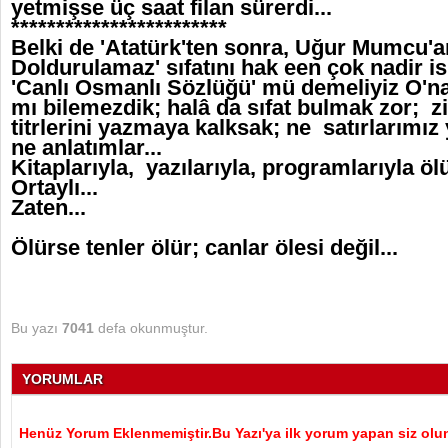
yetmişse üç saat filan sürerdi...
************************
Belki de 'Atatürk'ten sonra, Uğur Mumcu'an
Doldurulamaz' sıfatını hak een çok nadir isi
'Canlı Osmanlı Sözlüğü' mü demeliyiz O'na
mı bilemezdik; halâ da sıfat bulmak zor; z
titrlerini yazmaya kalksak; ne satırlarımız 
ne anlatımlar...
Kitaplarıyla, yazılarıyla, programlarıyla ö
Ortaylı...
Zaten...
Ölürse tenler ölür; canlar ölesi değil...
Bu yazı
7041
defa okunmuştur.
YORUMLAR
Henüz Yorum Eklenmemiştir.Bu Yazı'ya ilk yorum yapan siz olu