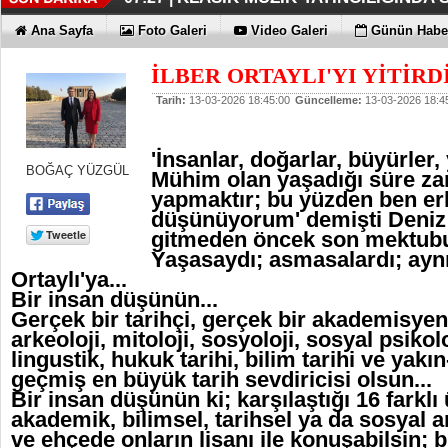
DÜZENLEMEYİ DESTEKLİYORLA
ERKEN TEŞHİS FITIKTA DA ÖNEM
KAYIP RAKAMLARI BİLE KORKU
EN İYİLER DEĞİL EN UYGUNLAR
KOÇ GİBİ YATIRIM YAPTILAR
DÖRT ŞİRKET DAHA!!!
FUJİTSU'DAN YENİ RENK
07:17 |
07:12 |
06:33 |
06:28 |
06:23 |
06:17 |
06:13 |
Ana Sayfa
Foto Galeri
Video Galeri
Günün Haber
İLBER ORTAYLI'YI YİTİRDİ
Tarih:
13-03-2026 18:45:00
Güncelleme:
13-03-2026 18:4
'İnsanlar, doğarlar, büyürler, 
BOĞAÇ YÜZGÜL
Mühim olan yaşadığı süre zarf
yapmaktır; bu yüzden ben er
düşünüyorum' demişti Deni
gitmeden öncek son mektubu
Yaşasaydı; asmasalardı; aynı 
Ortaylı'ya...
Bir insan düşünün...
Gerçek bir tarihçi, gerçek bir akademisyen
arkeoloji, mitoloji, sosyoloji, sosyal psikolo
lingustik, hukuk tarihi, bilim tarihi ve yak
geçmiş en büyük tarih sevdiricisi olsun...
Bir insan düşünün ki; karşılaştığı 16 farklı
akademik, bilimsel, tarihsel ya da sosyal an
ve ehçede onların lisanı ile konuşabilsin; 