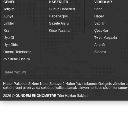
GENEL
HABERLER
VİDEOLAR
İletişim
Günün Haberleri
Spor
Künye
Haber Arşivi
Haber
Linkler
Gazete Arşivi
Sağlık
Rss
Köşe Yazarları
Çocuklar
Üye Ol
Tv ve Magazin
Üye Girişi
Amatör
Önemli Telefonlar
Sinema
Sitene Ekle
Haber Yazılımı
Haber Paketleri Sizlere Neler Sunuyor? Haber Yazılımlarımız Gelişmiş yönetim pan
sektöre yeni giren ya da sektörde kalite atlamak isteyen herkese çözümler sunuy
2026 ©
GÜNDEM EKONOMETRE
Tüm Hakları Saklıdır.