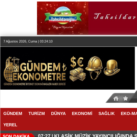
7 Ağustos 2026, Cuma | 03:24:10
GÜNDEM
TURİZM
DÜNYA
EKONOMİ
SAĞLIK
EKO-M
YEREL
SESİN HAFIZASI ANKARA'DA
FAIRMONT QUASAR ISTANBUL’D
20:24 |
20:19 |
KLASİK MÜZİK YAYINCILIĞINDA
07:27 |