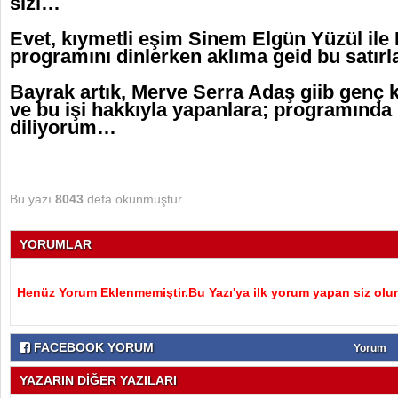
sizi…
Evet, kıymetli eşim Sinem Elgün Yüzül ile
programını dinlerken aklıma geid bu satır
Bayrak artık, Merve Serra Adaş giib genç 
ve bu işi hakkıyla yapanlara; programında u
diliyorum…
Bu yazı
8043
defa okunmuştur.
YORUMLAR
Henüz Yorum Eklenmemiştir.Bu Yazı'ya ilk yorum yapan siz olu
FACEBOOK YORUM
Yorum
YAZARIN DİĞER YAZILARI