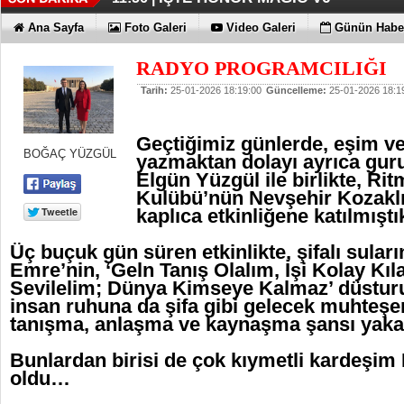
TECNO'DA YENİLİKLER VAR
11:53 |
Ana Sayfa
Foto Galeri
Video Galeri
Günün Haber
RADYO PROGRAMCILIĞI
Tarih:
25-01-2026 18:19:00
Güncelleme:
25-01-2026 18:1
Geçtiğimiz günlerde, eşim v
BOĞAÇ YÜZGÜL
yazmaktan dolayı ayrıca gu
Elgün Yüzgül ile birlikte, Ri
Kulübü’nün Nevşehir Kozaklı
kaplıca etkinliğene katılmışt
Üç buçuk gün süren etkinlikte, şifalı sular
Emre’nin, ‘Geln Tanış Olalım, İşi Kolay Kıl
Sevilelim; Dünya Kimseye Kalmaz’ düstur
insan ruhuna da şifa gibi gelecek muhteşe
tanışma, anlaşma ve kaynaşma şansı yak
Bunlardan birisi de çok kıymetli kardeşim
oldu…