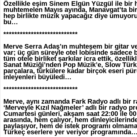
Özellikle eşim Sinem Elgün Yüzgül ile bir h
muhtemelen Mayıs ayında, Manavgat’ta bir 
hep birlikte müzik yapacağız diye umuyoru
bu…
***************************
Merve Serra Adaş’ın muhteşem bir gitar v
var; üç gün süreyle otel lobisinde sadece 
tüm otele birliket şarkılar icra ettik, özelli
Sanat Müziği’nden Pop Müzik’e, Slow Türk’
parçalara, türkülere kadar birçok eseri pür
inleyenleri büyüledi…
***************************
Merve, aynı zamanda Fark Radyo adlı bir 
‘Merveyle Kızıl Nağmeler’ adlı bir radyo p
Cumartesi günleri, akşam saat 22:00 ile 00:
arasında, hem çalıyor, hem dinleyicilerind
paylaşıyor, hem de istek programı olmama
Türkeç eserlere yer veriyor programında