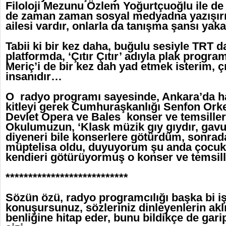
Filoloji Mezunu Özlem Yoğurtçuoğlu ile de
de zaman zaman sosyal medyadna yazışırız
ailesi vardır, onlarla da tanışma şansı ya
Tabii ki bir kez daha, buğulu sesiyle TRT d
platformda, ‘Çıtır Çıtır’ adıyla plak progr
Meriç’i de bir kez dah yad etmek isterim, ç
insanıdır…
O radyo programı sayesinde, Ankara’da hatı
kitleyi gerek Cumhuraşkanlığı Senfon Orke
Devlet Opera ve Bales konser ve temsille
Okulumuzun, ‘Klask müzik gıy gıydır, gavur 
diyeneri bile konserlere götürdüm, sonrada
müptelisa oldu, duyuyorum şu anda çocukla
kendieri götürüyormuş o konser ve temsil
***************************
Sözün özü, radyo programcılığı başka bi işt
konuşursunuz, sözleriniz dinleyenlerin akl
benliğine hitap eder, bunu bildikçe de gari