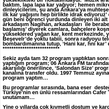
baktım, lapa lapa kar yağıyor; hemen mikr
dinleyicilerim, şu anda Ankara’ya muhteşe
ilk kar yağışını hep birlikte idrak ediyoruz’
gün beni öğrenci yurdunda dinleyen iki alt 
arkadaşım Nagihan, arkadaşları ile beraber
başlamış’ diyerek camlara, bahçelere koş
yükseklered yağan kar, kent merkezinde, 
Beşevelr’de yoktu tabiii, sonra radyoyu te
bombardımanına tutup, ‘Hani kar, hni kar’
**************************
Sekiz ayda tam 32 program yaptıktan sonra
yaptığım program; 06 Ankara FM tarafında
akarşılığı önerilince, ‘Salondan Size’ pro
kanalına transfer oldu. 1997 Temmuz ayına
program yaptım…
Bu programlar sırasında, bana eser deste
Türkiye’nin en ünlü ressamlarından Cafer T
unutamam…
Yine o yıllarda çok kıymetli dostum ve ka