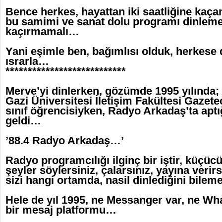
Bence herkes, hayattan iki saatliğine kaç
bu samimi ve sanat dolu programı dinlemel
kaçırmamalı…
Yani eşimle ben, bağımlısı olduk, herkese
ısrarla…
***************************
Merve’yi dinlerken, gözümde 1995 yılında
Gazi Üniversitesi İletişim Fakültesi Gazet
sınıf öğrencisiyken, Radyo Arkadaş’ta ap
geldi…
’88.4 Radyo Arkadaş…’
Radyo programcılığı ilginç bir iştir, küçüc
şeyler söylersiniz, çalarsınız, yayına verir
sizi hangi ortamda, nasil dinlediğini bile
Hele de yıl 1995, ne Messanger var, ne Wh
bir mesaj platformu…