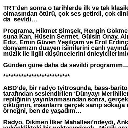
TRT’den sonra o tarihlerde ilk ve tek klas
olmasından ötürü, çok ses getirdi, çok dinl
da sevldi…
Programa, Hikmet Şimşek, Rengin Gökmen
suna Kan, Hüsein Sermet, Gülsin Onay, Al
Ediz, Emin Güven Yeşilçam ve Erol Erdinç 
donyamızın duayen isimlerini canlı yayında
müzik ile ilgili düşüncelerini dnleyicileri
Günden güne daha da sevildi programım
**************************
ABD’de, bir radyo tyitrosunda, bass-barit
tarafından seslendirilen ‘Dünyayı Merihlile
repliğinin yayınlanmasından sonra, gerçek
çıktığının, insanlarnı gerçek sanıp sokağ
örneğni, ben de yaşadım…
Radyo, Dikmen İlker Mahallesi’ndeydi, Ank
yükseklikteki bir noktasındaydı. Müzik ar