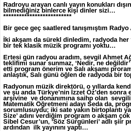
Radroyu arayan canlı yayın konukları dışın
bilmediğiniz binlerce kişi dinler sizi…
**************************
Bir gece geç saatlered tanışmıştım Radyo
İki akşam da sürekl dinledim, radyoda her 
bir tek klasik müzik programı yoktu…
Ertesi gün radyou aradım, sevgil Ahmet Ağa
teklifimi sunar sunmaz, ‘Nedir, ne değildi
etti program önerim ve Salı akşamı pror
anlaştık, Salı günü öğlen de radyoda bir t
Radyonun müzik direktörü, o yıllarda kend
ve şu anda Türkye’nin İzzet Öz’den sonra e
arşivine ve donanımına saihp olan sevgili 
Matematik Öğretmeni adayı Seda da, prog
sorumlusuydu; iki sate yakın birtoplantı y
Size’ adını verdiğim program o akşam çok
Sibel Cesur’un, ‘Söz Sürgünleri’ adlı şiir 
ardından ilk yayınını yaptı…