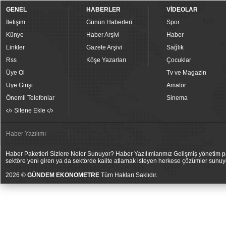
GENEL
HABERLER
VİDEOLAR
İletişim
Günün Haberleri
Spor
Künye
Haber Arşivi
Haber
Linkler
Gazete Arşivi
Sağlık
Rss
Köşe Yazarları
Çocuklar
Üye Ol
Tv ve Magazin
Üye Girişi
Amatör
Önemli Telefonlar
Sinema
Sitene Ekle
Haber Yazılımı
Haber Paketleri Sizlere Neler Sunuyor? Haber Yazılımlarımız Gelişmiş yönetim pan
sektöre yeni giren ya da sektörde kalite atlamak isteyen herkese çözümler sunuy
2026 ©
GÜNDEM EKONOMETRE
Tüm Hakları Saklıdır.