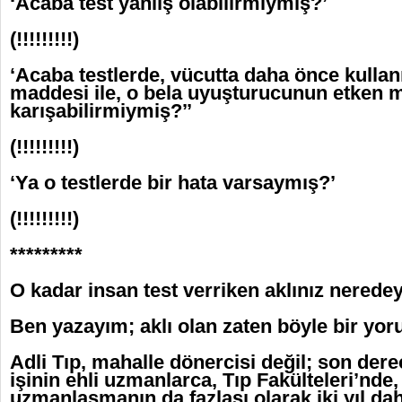
‘Acaba test yanlış olabilirmiymiş?’
(!!!!!!!!!)
‘Acaba testlerde, vücutta daha önce kullanı
maddesi ile, o bela uyuşturucunun etken 
karışabilirmiymiş?’’
(!!!!!!!!!)
‘Ya o testlerde bir hata varsaymış?’
(!!!!!!!!!)
*********
O kadar insan test verriken aklınız nerede
Ben yazayım; aklı olan zaten böyle bir yo
Adli Tıp, mahalle dönercisi değil; son dere
işinin ehli uzmanlarca, Tıp Fakülteleri’nde
uzmanlaşmanın da fazlası olarak iki yıl dah