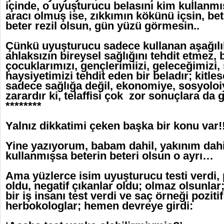
içinde, o uyuşturucu belasını kim kullanmı
aracı olmuş ise, zıkkımın kökünü içsin, be
beter rezil olsun, gün yüzü görmesin..
Çünkü uyuşturucu sadece kullanan aşağılı
ahlaksızın bireysel sağlığını tehdit etmez,
çocuklarımızı, gençlerimiizi, geleceğimizi, 
haysiyetimizi tehdit eden bir beladır; kitles
sadece sağlığa değil, ekonomiye, sosyoloiy
zarardır ki, telaffisi çok zor sonuçlara da
********
Yalnız dikkatimi çeken başka bir konu var!!
Yine yazıyorum, babam dahil, yakınım dahi
kullanmışsa beterin beteri olsun o ayrı…
Ama yüzlerce isim uyuşturucu testi verdi, p
oldu, negatif çıkanlar oldu; olmaz olsunla
bir iş insanı test verdi ve saç örneği pozitif
herbokologlar; hemen devreye girdi: