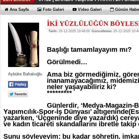
KAYIP RAKAMLARI BİLE KORKU
EN İYİLER DEĞİL EN UYGUNLAR
KOÇ GİBİ YATIRIM YAPTILAR
DÖRT ŞİRKET DAHA!!!
FUJİTSU'DAN YENİ RENK
06:33 |
06:28 |
06:23 |
06:17 |
06:13 |
Ana Sayfa
Foto Galeri
Video Galeri
Günün Haber
İKİ YÜZLÜLÜĞÜN BÖYLES
Tarih:
25-12-2025 10:48:00
Güncelleme:
25-12-2025 10:4
Başlığı tamamlayayım mı?
Görülmedi…
Ama biz görmediğimiz, göre
Aybüke Bafralıoğlu
inanamayacağımız, midemizi
neler yaşayabiliriz ki?
*********
Günlerdir, ‘Medya-Magazin-B
Yapımcılık-Spor-İş Dünyası’ altıgeninde(Es
yazarken, ‘Üçgeninde diye yazardık) cere
ve kadın ticareti skandallarını ibretle takip
Şunu söyleyeyim; bu kadar şöhretin, imka