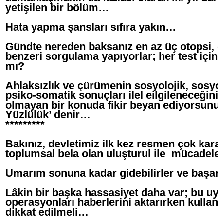
yetişilen bir bölüm…
Hata yapma şansları sıfıra yakın…
Gündte nereden baksanız en az üç otopsi, g
benzeri sorgulama yapıyorlar; her test içi
mı?
Ahlaksızlık ve çürümenin sosyolojik, sosyo
psiko-somatik sonuçları ilel eilgileneceğini
olmayan bir konuda fikir beyan ediyorsunu
Yüzlülük’ denir…
*********
Bakınız, devletimiz ilk kez resmen çok kar
toplumsal bela olan uluşturul ile mücadele
Umarım sonuna kadar gidebilirler ve başar
Lâkin bir başka hassasiyet daha var; bu u
operasyonları haberlerini aktarırken kullan
dikkat edilmeli…