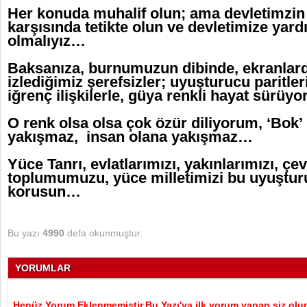
Her konuda muhalif olun; ama devletimzin b
karşısında tetikte olun ve devletimize yard
olmalıyız…
Baksanıza, burnumuzun dibinde, ekranlard
izlediğimiz şerefsizler; uyuşturucu paritleri
iğrenç ilişkilerle, güya renkli hayat sürüy
O renk olsa olsa çok özür diliyorum, ‘Bok’ 
yakışmaz, insan olana yakışmaz…
Yüce Tanrı, evlatlarımızı, yakınlarımızı, çe
toplumumuzu, yüce milletimizi bu uyuştur
korusun…
Bu yazı
4990
defa okunmuştur.
YORUMLAR
Henüz Yorum Eklenmemiştir.Bu Yazı'ya ilk yorum yapan siz olu