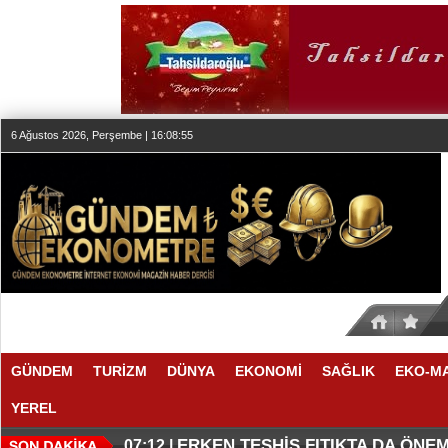
6 Ağustos 2026, Perşembe | 16:08:55
GÜNDEM
TURİZM
DÜNYA
EKONOMİ
SAĞLIK
EKO-M
YEREL
KLASİK MÜZİK YAYINCILIĞINDA
DÜZENLEMEYİ DESTEKLİYORLA
07:27 |
07:17 |
ERKEN TEŞHİS FITIKTA DA ÖNEM
07:12 |