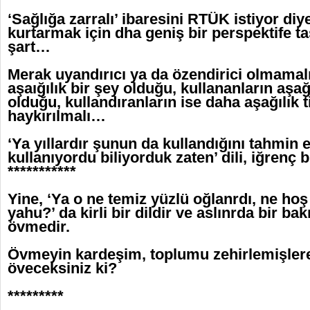
‘Sağlığa zarralı’ ibaresini RTÜK istiyor diy
kurtarmak için dha geniş bir perspektife t
şart…
Merak uyandırıcı ya da özendirici olmama
aşaığılık bir şey olduğu, kullananların aşağı
olduğu, kullandıranların ise daha aşağılık 
haykırılmalı…
‘Ya yıllardır şunun da kullandığını tahmin 
kullanıyordu biliyorduk zaten’ dili, iğrenç 
***********
Yine, ‘Ya o ne temiz yüzlü oğlanrdı, ne hoş 
yahu?’ da kirli bir dildir ve aslınrda bir b
övmedir.
Övmeyin kardeşim, toplumu zehirlemişlere;
öveceksiniz ki?
*********