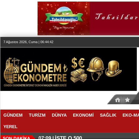
7 Ağustos 2026, Cuma | 06:44:43
GÜNDEM
TURİZM
DÜNYA
EKONOMİ
SAĞLIK
EKO-M
YEREL
İŞTE O 500
07:09 |