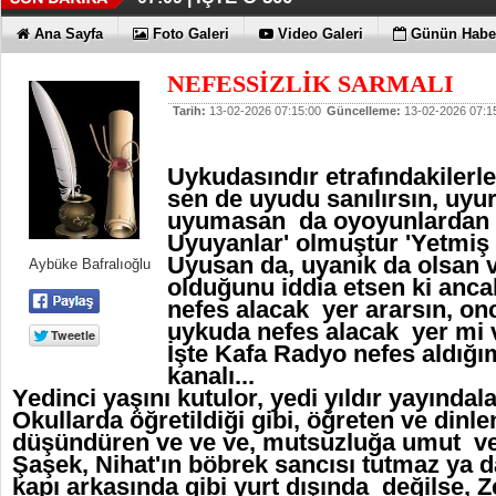
Ana Sayfa
Foto Galeri
Video Galeri
Günün Haber
NEFESSİZLİK SARMALI
Tarih:
13-02-2026 07:15:00
Güncelleme:
13-02-2026 07:1
Uykudasındır etrafındakilerle 
sen de uyudu sanılırsın, uyur
uyumasan da oyoyunlardan s
Uyuyanlar' olmuştur 'Yetmiş 
Uyusan da, uyanık da olsan 
Aybüke Bafralıoğlu
olduğunu iddia etsen ki anca
nefes alacak yer ararsın, o
uykuda nefes alacak yer mi 
İşte Kafa Radyo nefes aldığı
kanalı...
Yedinci yaşını kutulor, yedi yıldır yayındalar
Okullarda öğretildiği gibi, öğreten ve dinl
düşündüren ve ve ve, mutsuzluğa umut ver
Şaşek, Nihat'ın böbrek sancısı tutmaz ya 
kapı arkasında gibi yurt dışında değilse, Z