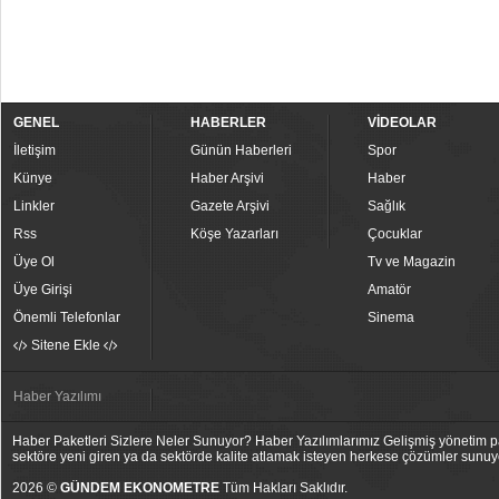
GENEL
HABERLER
VİDEOLAR
İletişim
Günün Haberleri
Spor
Künye
Haber Arşivi
Haber
Linkler
Gazete Arşivi
Sağlık
Rss
Köşe Yazarları
Çocuklar
Üye Ol
Tv ve Magazin
Üye Girişi
Amatör
Önemli Telefonlar
Sinema
Sitene Ekle
Haber Yazılımı
Haber Paketleri Sizlere Neler Sunuyor? Haber Yazılımlarımız Gelişmiş yönetim pan
sektöre yeni giren ya da sektörde kalite atlamak isteyen herkese çözümler sunuy
2026 ©
GÜNDEM EKONOMETRE
Tüm Hakları Saklıdır.