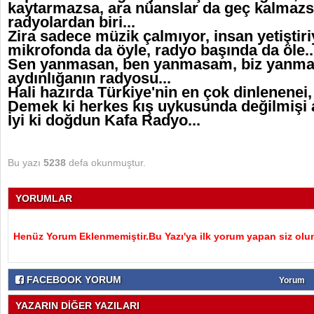
kaytarmazsa, ara nüanslar da geç kalmazsa,
radyolardan biri...
Zira sadece müzik çalmıyor, insan yetiştiriy
mikrofonda da öyle, radyo başında da öle..
Sen yanmasan, ben yanmasam, biz yanmasa
aydınlığanın radyosu...
Hali hazırda Türkiye'nin en çok dinlenenei, 
Demek ki herkes kış uykusunda değilmişi an
İyi ki doğdun Kafa Radyo...
Bu yazı
5238
defa okunmuştur.
YORUMLAR
Henüz Yorum Eklenmemiştir.Bu Yazı'ya ilk yorum yapan siz olu
FACEBOOK YORUM
Yorum
YAZARIN DİĞER YAZILARI