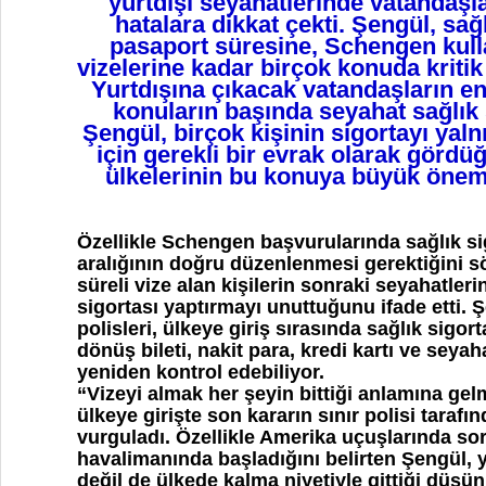
yurtdışı seyahatlerinde vatandaşla
hatalara dikkat çekti. Şengül, sağ
pasaport süresine, Schengen kul
vizelerine kadar birçok konuda kritik
Yurtdışına çıkacak vatandaşların en 
konuların başında seyahat sağlık s
Şengül, birçok kişinin sigortayı yal
için gerekli bir evrak olarak görd
ülkelerinin bu konuya büyük önem v
Özellikle Schengen başvurularında sağlık sig
aralığının doğru düzenlenmesi gerektiğini 
süreli vize alan kişilerin sonraki seyahatler
sigortası yaptırmayı unuttuğunu ifade etti. Ş
polisleri, ülkeye giriş sırasında sağlık sigor
dönüş bileti, nakit para, kredi kartı ve seyaha
yeniden kontrol edebiliyor.
“Vizeyi almak her şeyin bittiği anlamına gel
ülkeye girişte son kararın sınır polisi tarafın
vurguladı. Özellikle Amerika uçuşlarında so
havalimanında başladığını belirten Şengül, 
değil de ülkede kalma niyetiyle gittiği düş