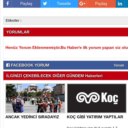
Paylaş
Tweetle
Paylaş
Etiketler :
YORUMLAR
Henüz Yorum Eklenmemiştir.Bu Haber'e ilk yorum yapan siz olu
FACEBOOK YORUM
Yorum
İLGİNİZİ ÇEKEBİLECEK DİĞER GÜNDEM Haberleri
ANCAK YEDİNCİ SIRADAYIZ
KOÇ GİBİ YATIRIM YAPTILAR