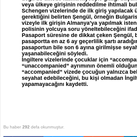
veya ülkeye girişinin reddedilme ihtimali b
Schengen vizelerinde de ilk giriş yapılacak 
gerektiğini belirten Şengül, örneğin Bulgari
vizeyle ilk girişin Almanya’ya yapılmak ist
polisinin yolcuya soru yöneltebileceğini ifade
Pasaport süresine de dikkat çeken Şengül, 
pasaportta en az 6 ay geçerlilik şartı aradığını
pasaportun bile son 6 ayına girilmişse seya
yaşanabileceğini söyledi.
İngiltere vizelerinde çocuklar için “accomp
“unaccompanied” ayrımının önemli olduğunu
“accompanied” vizede çocuğun yalnızca belir
seyahat edebileceğini, bu kişi olmadan İngilt
yapamayacağını kaydetti.
Bu haber
292
defa okunmuştur.