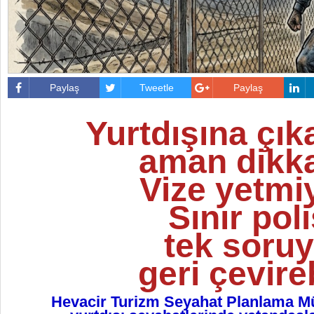
Paylaş
Tweetle
Paylaş
Yurtdışına çık
aman dikka
Vize yetmi
Sınır poli
tek soruy
geri çevireb
Hevacir Turizm Seyahat Planlama M