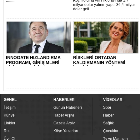
.........
Koç Holding yılın ilk 6 ayında 1,7
milyar dolar yatırım yaptı, 36,4 milyar
dolar geli..
INNOGATE HIZLANDIRMA
RİSKLERİ ORTADAN
PROGRAMI, GİRİŞİMLERİ
KALDIRMANIN YÖNTEMİ
SİLİKON VADİSİ’Nİ..
İLETİŞİMDEN GEÇİYOR AMA..
.........
.........
GENEL
HABERLER
VİDEOLAR
İletişim
Günün Haberleri
Spor
Künye
Haber Arşivi
Haber
Linkler
Gazete Arşivi
Sağlık
Rss
Köşe Yazarları
Çocuklar
Üye Ol
Tv ve Magazin