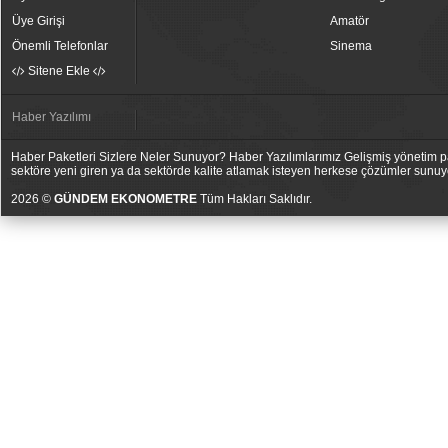
Üye Girişi
Amatör
Önemli Telefonlar
Sinema
Sitene Ekle
Haber Yazılımı
Haber Paketleri Sizlere Neler Sunuyor? Haber Yazılımlarımız Gelişmiş yönetim pan
sektöre yeni giren ya da sektörde kalite atlamak isteyen herkese çözümler sunuy
2026 ©
GÜNDEM EKONOMETRE
Tüm Hakları Saklıdır.