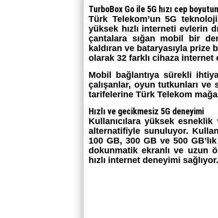
TurboBox Go ile 5G hızı cep boyutun
Türk Telekom’un 5G teknoloji
yüksek hızlı interneti evlerin 
çantalara sığan mobil bir de
kaldıran ve bataryasıyla prize b
olarak 32 farklı cihaza internet 
Mobil bağlantıya sürekli ihtiy
çalışanlar, oyun tutkunları v
tarifelerine Türk Telekom mağaz
Hızlı ve gecikmesiz 5G deneyimi
Kullanıcılara yüksek esneklik
alternatifiyle sunuluyor. Kulla
100 GB, 300 GB ve 500 GB’lık ‎
dokunmatik ekranlı ve uzun öm
hızlı internet deneyimi sağlıyor.