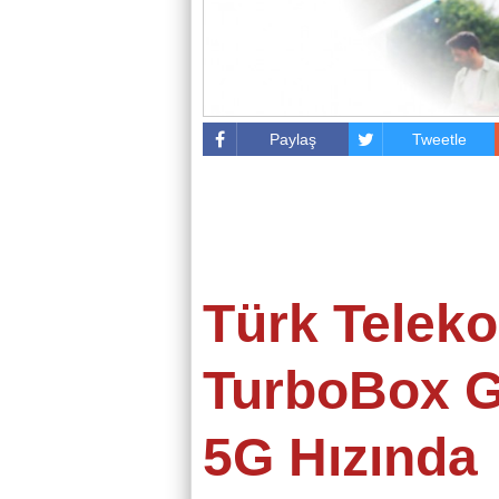
Paylaş
Tweetle
Türk Telek
TurboBox G
5G Hızında