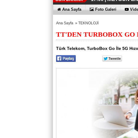
İŞTE HONOR
TECNO'DA Y
THY REKOR
ÖZEL FİYAT
12:17 |
12:02 |
11:56 |
11:53 |
Ana Sayfa
Foto Galeri
Vide
Ana Sayfa
»
TEKNOLOJİ
TT'DEN TURBOBOX GO 
Türk Telekom, TurboBox Go İle 5G Hızı