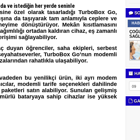
da ve istediğin her yerde seninle
sine özel olarak tasarladığı TurboBox Go,
SO
dışına da taşıyarak tam anlamıyla ceplere ve
HAB
neyime dönüştürüyor. Mekân kısıtlamasını
ağımlılığı ortadan kaldıran cihaz, eş zamanlı
ÇOĞU
erişimi sağlayabiliyor.
SAĞL
aç duyan öğrenciler, saha ekipleri, serbest
e seyahatseverler, TurboBox Go’nun modemli
alarından rahatlıkla ulaşabiliyor.
HA
 vadeden bu yenilikçi ürün, iki ayrı modem
nıcılar, modemli tarife seçenekleri dahilinde
paketleri satın alabiliyor. Sunulan gelişmiş
ürlü ‎bataryaya sahip cihazlar ise yüksek
GA
‎