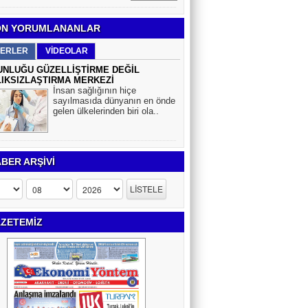
N YORUMLANANLAR
ERLER
VİDEOLAR
NLUĞU GÜZELLİŞTİRME DEĞİL
IKSIZLAŞTIRMA MERKEZİ
İnsan sağlığının hiçe
sayılmasıda dünyanın en önde
gelen ülkelerinden biri ola..
BER ARŞİVİ
ZETEMİZ