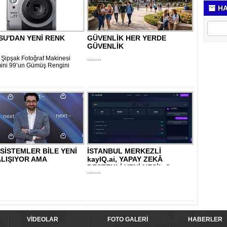
HA
SU'DAN YENİ RENK
GÜVENLİK HER YERDE
GÜVENLİK
, Şipşak Fotoğraf Makinesi
.........
mini 99’un Gümüş Rengini
SİSTEMLER BİLE YENİ
İSTANBUL MERKEZLİ
ALIŞIYOR AMA
kayIQ.ai, YAPAY ZEKÂ
DESTEKLİ YENİ NESİL Q..
.........
VİDEOLAR
FOTO GALERİ
HABERLER