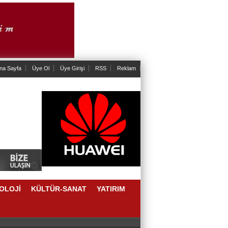
na Sayfa
Üye Ol
Üye Girişi
RSS
Reklam
OLOJİ
KÜLTÜR-SANAT
YATIRIM