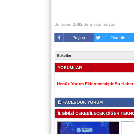
Bu haber
1062
defa okunmuştur.
Paylaş
Tweetle
Etiketler :
YORUMLAR
Henüz Yorum Eklenmemiştir.Bu Haber'e
FACEBOOK YORUM
İLGİNİZİ ÇEKEBİLECEK DİĞER TEKNO