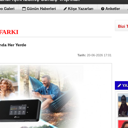
 MAGIC V6
ENİLİKLER VAR
 KIRMAYI SEVİYOR
LARLA GELDİLER
o Galeri
Günün Haberleri
Köşe Yazarları
Anketler
Bizi 
FARKI
nda Her Yerde
Tarih:
20-06-2026 17:01
YA