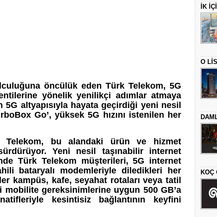
İK İ
O Lİ
yolculuğuna öncülük eden Türk Telekom, 5G
entilerine yönelik yenilikçi adımlar atmaya
5G altyapısıyla hayata geçirdiği yeni nesil
urboBox Go’, yüksek 5G hızını istenilen her
DAML
k Telekom, bu alandaki ürün ve hizmet
sürdürüyor. Yeni nesil taşınabilir internet
e Türk Telekom müşterileri, 5G internet
hili bataryalı modemleriyle diledikleri her
KOÇ 
er kampüs, kafe, seyahat rotaları veya tatil
di mobilite gereksinimlerine uygun 500 GB’a
atifleriyle kesintisiz bağlantının keyfini