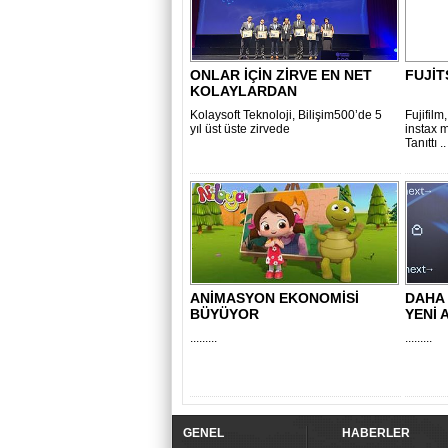
ONLAR İÇİN ZİRVE EN NET
FUJİT
KOLAYLARDAN
Kolaysoft Teknoloji, Bilişim500’de 5
Fujifilm
yıl üst üste zirvede
instax 
Tanıttı ..
ANİMASYON EKONOMİSİ
DAHA 
BÜYÜYOR
YENİ 
.........
.........
GENEL
HABERLER