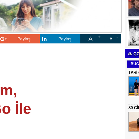
A
Paylaş
Paylaş
A
ÇO
BUG
TARİ
om,
o İle
80 C