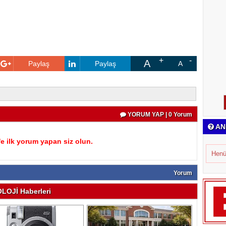
A
Paylaş
Paylaş
A
YORUM YAP | 0 Yorum
AN
 ilk yorum yapan siz olun.
Henü
Yorum
LOJİ Haberleri