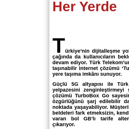
Her Yerde
T
ürkiye’nin dijitalleşme 
çağında da kullanıcıların bekl
devam ediyor. Türk Telekom’un 
taşınabilir internet çözümü ‘T
yere taşıma imkânı sunuyor.
Güçlü 5G altyapısı ile Tür
yelpazesini zenginleştirmeyi 
çözümü TurboBox Go sayesind
özgürlüğünü şarj edilebilir da
noktada yaşayabiliyor. Müşteril
beldeleri fark etmeksizin, ken
varan bol GB’lı tarife altern
çıkarıyor.