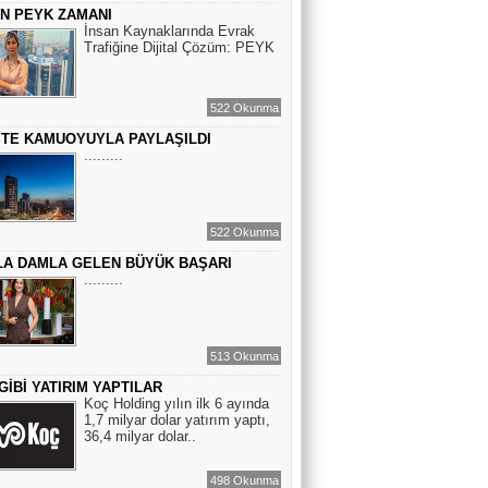
ÇİN PEYK ZAMANI
BİR ROMAN DAHA
İnsan Kaynaklarında Evrak
Trafiğine Dijital Çözüm: PEYK
EMİR EMİRHANOĞLU
522 Okunma
BAYRAMDA ARA VERİN
STE KAMUOYUYLA PAYLAŞILDI
.........
MACİT SOYDAN
BİR KEDİNİN GÖZLERİNE
522 Okunma
BAKABİLMEK...
A DAMLA GELEN BÜYÜK BAŞARI
.........
513 Okunma
GİBİ YATIRIM YAPTILAR
Koç Holding yılın ilk 6 ayında
1,7 milyar dolar yatırım yaptı,
36,4 milyar dolar..
498 Okunma