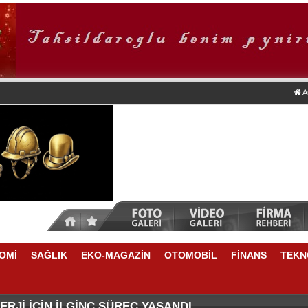
A
OMİ
SAĞLIK
EKO-MAGAZİN
OTOMOBİL
FİNANS
TEKN
DA NELER VAR
E YÜKSELME VAR
RJİ İÇİN İLGİNÇ SÜREÇ YAŞANDI