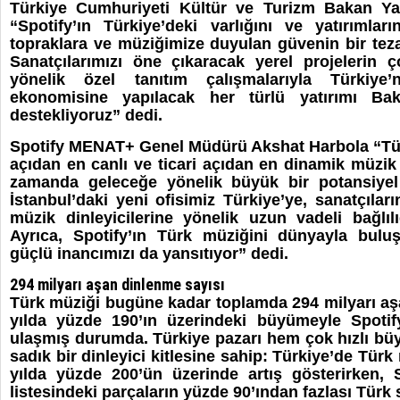
Türkiye Cumhuriyeti Kültür ve Turizm Bakan Ya
“Spotify’ın Türkiye’deki varlığını ve yatırımları
topraklara ve müziğimize duyulan güvenin bir tez
Sanatçılarımızı öne çıkaracak yerel projelerin ç
yönelik özel tanıtım çalışmalarıyla Türkiye
ekonomisine yapılacak her türlü yatırımı Bak
destekliyoruz” dedi.
Spotify MENAT+ Genel Müdürü Akshat Harbola “Tür
açıdan en canlı ve ticari açıdan en dinamik müzik 
zamanda geleceğe yönelik büyük bir potansiyel
İstanbul’daki yeni ofisimiz Türkiye’ye, sanatçıla
müzik dinleyicilerine yönelik uzun vadeli bağlılı
Ayrıca, Spotify’ın Türk müziğini dünyayla bulu
güçlü inancımızı da yansıtıyor” dedi.
294 milyarı aşan dinlenme sayısı
Türk müziği bugüne kadar toplamda 294 milyarı a
yılda yüzde 190’ın üzerindeki büyümeyle
Spotif
ulaşmış durumda. Türkiye pazarı hem çok hızlı b
sadık bir dinleyici kitlesine sahip: Türkiye’de Tür
yılda yüzde 200’ün üzerinde artış gösterirken, 
listesindeki parçaların yüzde 90’ından fazlası Türk s