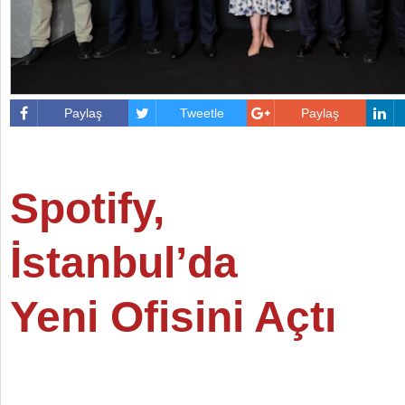
Paylaş
Tweetle
Paylaş
Spotify,
İstanbul’da
Yeni Ofisini Açtı