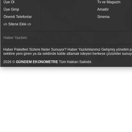
Üye Ol
Tv ve Magazin
Üye Girişi
Amatör
Önemli Telefonlar
Sinema
Sitene Ekle
Haber Yazılımı
Haber Paketleri Sizlere Neler Sunuyor? Haber Yazılımlarımız Gelişmiş yönetim pan
sektöre yeni giren ya da sektörde kalite atlamak isteyen herkese çözümler sunuy
2026 ©
GÜNDEM EKONOMETRE
Tüm Hakları Saklıdır.