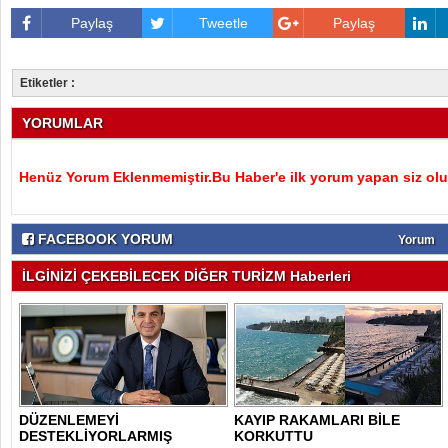
Paylaş
Tweetle
Paylaş
Etiketler :
YORUMLAR
Henüz Yorum Eklenmemiştir.Bu Haber'e ilk yorum yapan siz olu
FACEBOOK YORUM
Yorum
İLGİNİZİ ÇEKEBİLECEK DİĞER TURİZM Haberleri
DÜZENLEMEYİ
KAYIP RAKAMLARI BİLE
DESTEKLİYORLARMIŞ
KORKUTTU