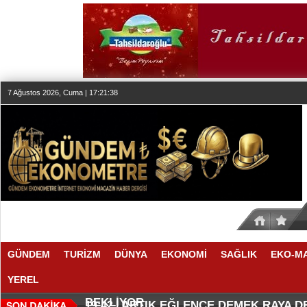
7 Ağustos 2026, Cuma | 17:21:39
GÜNDEM
TURİZM
DÜNYA
EKONOMİ
SAĞLIK
EKO-M
YEREL
SEKTÖR, İSTİKRARLI BÜYÜME İ
MAKYÖZ CANSU DURKUN'DAN YE
20:00 |
19:58 |
BEKLİYOR
ARTIK EĞLENCE DEMEK RAYA 
19:42 |