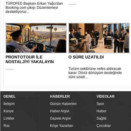
TÜROFED Başkanı Erkan Yağcı'dan
.........
Booking.com çıkışı: Düzenlemeyi
destekliyoruz ..
PRONTOTOUR İLE
O SÜRE UZATILDI
NOSTALJİYİ YAKALAYIN
.........
Turizm sektörüne nefes aldıracak
karar: Döviz dönüşüm desteğinde
süre uzadı ..
GENEL
HABERLER
VİDEOLAR
İletişim
Günün Haberleri
Spor
Künye
Haber Arşivi
Haber
Linkler
Gazete Arşivi
Sağlık
Rss
Köşe Yazarları
Çocuklar