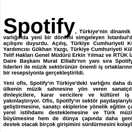
Spotify
, Türkiye’nin dinami
varlığında yeni bir dönemi simgeleyen İstanbul’d
açılışını duyurdu. Açılış, Türkiye Cumhuriyeti 
Yardımcısı Gökhan Yazgı, Türkiye Cumhuriyeti Kül
Telif Hakları Genel Müdürü Erkin Yılmaz ve RTÜK 
Daire Başkanı Murat Ellialtı’nın yanı sıra Spotif
liderleri ile müzik sektörünün önemli iş ortakların
bir resepsiyonla gerçekleştirildi.
Yeni ofis, Spotify’ın Türkiye’deki varlığını daha d
ülkenin müzik sahnesine yön veren sanatçılar
dinleyicilere, karar vericilere ve kültürel i
yakınlaştırıyor. Ofis, Spotify’ın sektör paydaşlarıyl
geliştirmesine, sanatçı ekiplerine yönelik eğitim ç
yerel istihdamı desteklemesine ve Türk müzi
büyümesine hem de dünya çapında daha geniş 
destek olacak birçok girişimini sürdürmesini kolayl