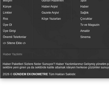
İletişim
Günün Haberleri
Spor
Künye
Haber Arşivi
Haber
Linkler
Gazete Arşivi
Sağlık
Rss
Köşe Yazarları
Çocuklar
Üye Ol
Tv ve Magazin
Üye Girişi
Amatör
Önemli Telefonlar
Sinema
Sitene Ekle
Haber Yazılımı
Haber Paketleri Sizlere Neler Sunuyor? Haber Yazılımlarımız Gelişmiş yönetim pan
sektöre yeni giren ya da sektörde kalite atlamak isteyen herkese çözümler sunuy
2026 ©
GÜNDEM EKONOMETRE
Tüm Hakları Saklıdır.