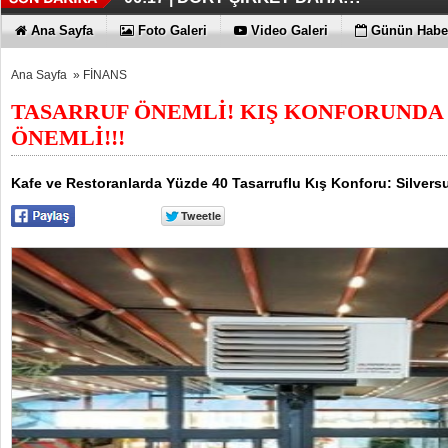
FUJİTSU'DAN YENİ RENK
06:13 |
Ana Sayfa
Foto Galeri
Video Galeri
Günün Haber
Ana Sayfa
»
FİNANS
TASARRUF ÖNEMLİ! KIŞ KONFORUNDA
ÖNEMLİ!!!
Kafe ve Restoranlarda Yüzde 40 Tasarruflu Kış Konforu: Silvers