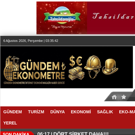
6 Ağustos 2026, Perşembe | 03:35:42
GÜNDEM
TURİZM
DÜNYA
EKONOMİ
SAĞLIK
EKO-M
YEREL
EN İYİLER DEĞİL EN UYGUNLAR
KOÇ GİBİ YATIRIM YAPTILAR
06:28 |
06:23 |
DÖRT ŞİRKET DAHA!!!
06:17 |