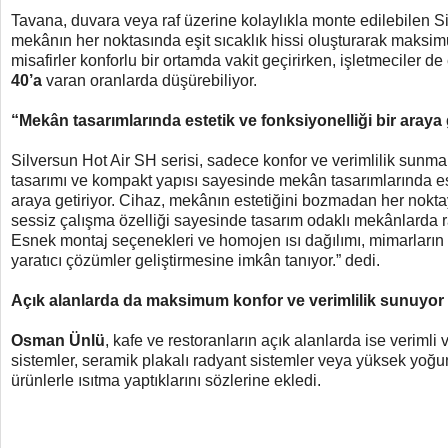
Tavana, duvara veya raf üzerine kolaylıkla monte edilebilen Si
mekânın her noktasında eşit sıcaklık hissi oluşturarak maksim
misafirler konforlu bir ortamda vakit geçirirken, işletmeciler de
40’a
varan oranlarda düşürebiliyor.
“Mekân tasarımlarında estetik ve fonksiyonelliği bir araya 
Silversun Hot Air SH serisi, sadece konfor ve verimlilik sunma
tasarımı ve kompakt yapısı sayesinde mekân tasarımlarında este
araya getiriyor. Cihaz, mekânın estetiğini bozmadan her nokta
sessiz çalışma özelliği sayesinde tasarım odaklı mekânlarda rah
Esnek montaj seçenekleri ve homojen ısı dağılımı, mimarları
yaratıcı çözümler geliştirmesine imkân tanıyor.” dedi.
Açık alanlarda da maksimum konfor ve verimlilik sunuyor
Osman Ünlü
, kafe ve restoranların açık alanlarda ise verimli 
sistemler, seramik plakalı radyant sistemler veya yüksek yoğunl
ürünlerle ısıtma yaptıklarını sözlerine ekledi.