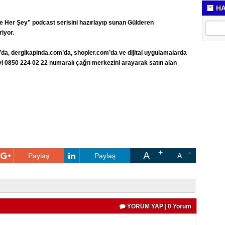
HA
e Her Şey” podcast serisini hazırlayıp sunan Gülderen
riyor.
’da,
dergikapinda.com
’da,
shopier.com
’da ve dijital uygulamalarda
iyi 0850 224 02 22 numaralı çağrı merkezini arayarak satın alan
A
Paylaş
Paylaş
A
YORUM YAP | 0 Yorum