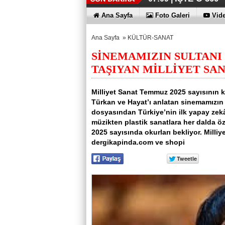
Ana Sayfa
Foto Galeri
Vide
Ana Sayfa
»
KÜLTÜR-SANAT
SİNEMAMIZIN SULTANI
TAŞIYAN MİLLİYET SAN
Milliyet Sanat Temmuz 2025 sayısının ka
Türkan ve Hayat’ı anlatan sinemamızın 
dosyasından Türkiye’nin ilk yapay zekâ
müzikten plastik sanatlara her dalda öz
2025 sayısında okurları bekliyor. Milliy
dergikapinda.com ve shopi