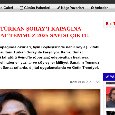
o Galeri
Günün Haberleri
Köşe Yazarları
Anketler
Bizi 
 TÜRKAN ŞORAY’I KAPAĞINA
AT TEMMUZ 2025 SAYISI ÇIKTI!
pağında okurları, Ayın Söyleşisi’nde nehir söyleşi kitabı
sultanı Türkan Şoray ile karşılıyor. Kemal Sunal
 küratörü Avind’le röportaja; edebiyattan tiyatroya,
el haberler, yazılar ve söyleşiler Milliyet Sanat’ın Temmuz
et Sanat raflarda, dijital uygulamalarda ve Getir, Trendyol,
YA
Tarih:
01-07-2025 10:29