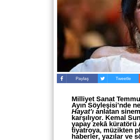
Paylaş
Tweetle
Milliyet Sanat Temmu
Ayın Söyleşisi’nde ne
Hayat’ı
anlatan sinem
karşılıyor. Kemal Sun
yapay zekâ küratörü A
tiyatroya, müzikten p
haberler, yazılar ve 