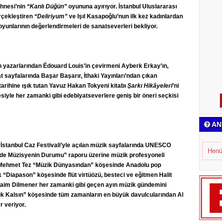
ahnesi’nin
“Kanlı Düğün”
oyununa ayırıyor. İstanbul Uluslararası
rçekleştiren
“Deliriyum”
ve Işıl Kasapoğlu’nun ilk kez kadınlardan
yunlarının değerlendirmeleri de sanatseverleri bekliyor.
 yazarlarından Édouard Louis’in çevirmeni Ayberk Erkay’ın,
at sayfalarında Başar Başarır, İthaki Yayınları’ndan çıkan
 tarihine ışık tutan Yavuz Hakan Tokyeni kitabı
Şarkı Hikâyeleri
’ni
siyle her zamanki gibi edebiyatseverlere geniş bir öneri seçkisi
AN
 İstanbul Caz Festivali’yle açılan müzik sayfalarında UNESCO
Henü
ye’de Müzisyenin Durumu” raporu üzerine müzik profesyoneli
r. Mehmet Tez “Müzik Dünyasından” köşesinde Anadolu pop
 “Diapason” köşesinde flüt virtüözü, besteci ve eğitmen Halit
 Naim Dilmener her zamanki gibi geçen ayın müzik gündemini
nık Kalsın” köşesinde tüm zamanların en büyük davulcularından Al
r veriyor.