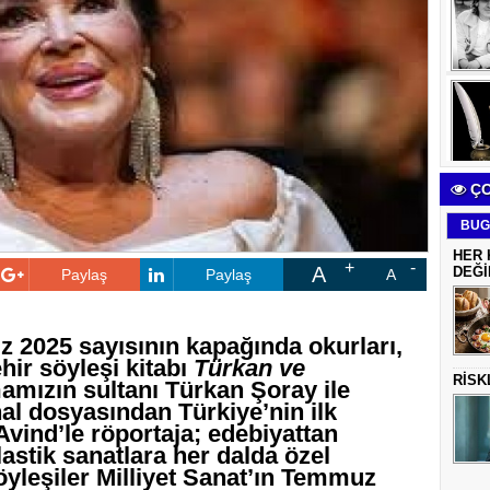
ÇO
BUG
HER 
A
DEĞİ
Paylaş
Paylaş
A
z 2025 sayısının kapağında okurları,
hir söyleşi kitabı
Türkan ve
RİSK
amızın sultanı Türkan Şoray ile
al dosyasından Türkiye’nin ilk
vind’le röportaja; edebiyattan
lastik sanatlara her dalda özel
söyleşiler Milliyet Sanat’ın Temmuz