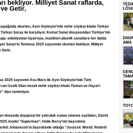
ı bekliyor. Milliyet Sanat raflarda,
TEDA
ve Getir,
LÖSE
apağında okurları, Ayın Söyleşisi’nde nehir söyleşi kitabı
Türkan
 Türkan Şoray ile karşılıyor. Kemal Sunal dosyasından Türkiye’nin
DAHA
aja; edebiyattan tiyatroya, müzikten plastik sanatlara her dalda
AMA
liyet Sanat’ın Temmuz 2025 sayısında okurları bekliyor. Milliyet
 Getir,
GENC
TAMA
muz 2025 sayısının Asu Maro ile Ayın Söyleşisi’nde Türk
can Usallı Silan imzalı nehir söyleşi kitabı
Türkan ve Hayat
’ı
k”
diye tanımlıyor.
TOYO
nan dosyada duygusal bir yolculuk sunan sinema sayfaları, David
 2025 model
“Superman”
, Halle Berry’nin başrolünü
arlett Johansson’ın başrolünde olduğu
“Jurassic World: Rebirth