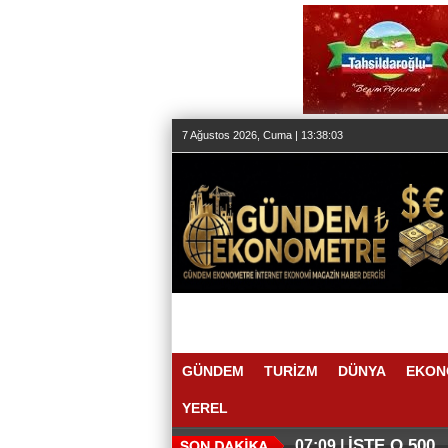
7 Ağustos 2026, Cuma | 13:38:05
GÜNDEM
TURİZM
DÜNYA
EKON
YEREL
İŞTE O 500
07:09 |