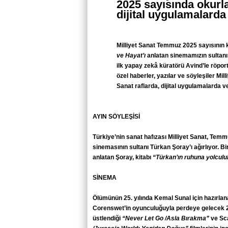
2025 sayısında okurlar
dijital uygulamalarda 
Milliyet Sanat Temmuz 2025 sayısının k
ve Hayat’ı
anlatan sinemamızın sultanı
ilk yapay zekâ küratörü Avind’le röport
özel haberler, yazılar ve söyleşiler Mil
Sanat raflarda, dijital uygulamalarda ve
AYIN SÖYLEŞİSİ
Türkiye’nin sanat hafızası Milliyet Sanat, Tem
sinemasının sultanı Türkan Şoray’ı ağırlıyor. Bir
anlatan Şoray, kitabı
“Türkan’ın ruhuna yolculu
SİNEMA
Ölümünün 25. yılında Kemal Sunal için hazırla
Corenswet’in oyunculuğuyla perdeye gelecek
üstlendiği
“Never Let Go /Asla Bırakma”
ve Sc