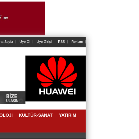
na Sayfa
Üye Ol
Üye Girişi
RSS
Reklam
OLOJİ
KÜLTÜR-SANAT
YATIRIM