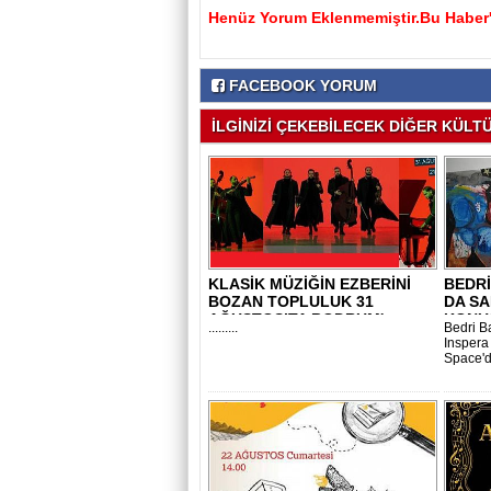
Henüz Yorum Eklenmemiştir.Bu Haber'e
FACEBOOK YORUM
İLGİNİZİ ÇEKEBİLECEK DİĞER KÜLTÜ
KLASİK MÜZİĞİN EZBERİNİ
BEDRİ
BOZAN TOPLULUK 31
DA SA
AĞUSTOS’TA BODRUM'..
KONU
.........
Bedri B
Inspera
Space'd