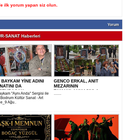
 ilk yorum yapan siz olun.
Yorum
R-SANAT Haberleri
 BAYKAM YİNE ADINI
GENCO ERKAL, ANIT
NATINI DA
MEZARININ
ŞTURACAK
TAMAMLANMASIYLA
aykam "Aynı Anda" Sergisi ile
........
VEFATININ İKİ..
 Bodrum Kültür Sanat - Art
e_9 Ağu..