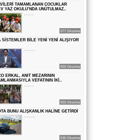
VİLERİ TAMAMLANAN ÇOCUKLAR
GEÇMİŞİN SIRLARINA VAKIF OLUN
V YAZ OKULU’NDA UNUTULMAZ..
........
EMİR EMİRHANOĞLU
677 Okunma
BAYRAMDA ARA VERİN
 SİSTEMLER BİLE YENİ YENİ ALIŞIYOR
.........
MACİT SOYDAN
DÜNYANIN MERKEZİNDE YAŞADIĞINI
659 Okunma
SANANLAR...
O ERKAL, ANIT MEZARININ
MLANMASIYLA VEFATININ İKİ..
........
650 Okunma
TA BUNU ALIŞKANLIK HALİNE GETİRDİ
.........
636 Okunma