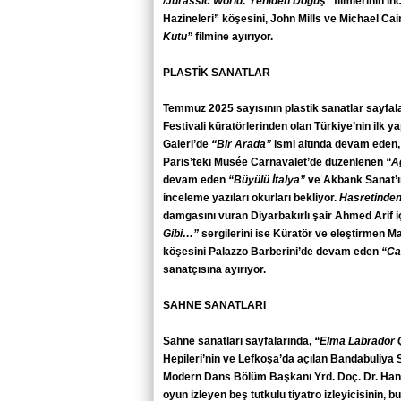
/Jurassic World: Yeniden Doğuş”
filmlerinin i
Hazineleri” köşesini, John Mills ve Michael Cain
Kutu”
filmine ayırıyor.
PLASTİK SANATLAR
Temmuz 2025 sayısının plastik sanatlar sayfaları
Festivali küratörlerinden olan Türkiye’nin ilk y
Galeri’de
“Bir Arada”
ismi altında devam eden,
Paris’teki Musée Carnavalet’de düzenlenen
“A
devam eden
“Büyülü İtalya”
ve Akbank Sanat’ın
inceleme yazıları okurları bekliyor.
Hasretinden
damgasını vuran Diyarbakırlı şair Ahmed Arif i
Gibi…”
sergilerini ise Küratör ve eleştirmen
köşesini Palazzo Barberini’de devam eden
“Ca
sanatçısına ayırıyor.
SAHNE SANATLARI
Sahne sanatları sayfalarında,
“Elma Labrador
Hepileri’nin ve Lefkoşa’da açılan Bandabuliy
Modern Dans Bölüm Başkanı Yrd. Doç. Dr. Handa
oyun izleyen beş tutkulu tiyatro izleyicisinin, 