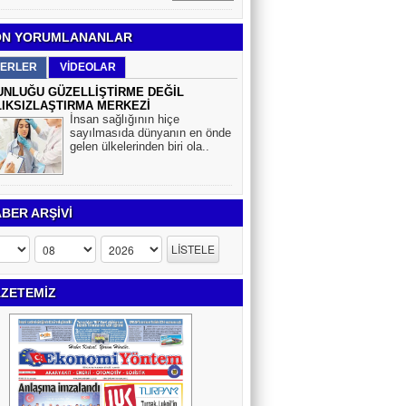
N YORUMLANANLAR
ERLER
VİDEOLAR
NLUĞU GÜZELLİŞTİRME DEĞİL
IKSIZLAŞTIRMA MERKEZİ
İnsan sağlığının hiçe
sayılmasıda dünyanın en önde
gelen ülkelerinden biri ola..
BER ARŞİVİ
ZETEMİZ