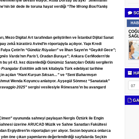
ncelemeleriyle devam ediyor. Attila Dorsay bu ayki “Sinemanın
e’nin bir dede ile toruna hayat verdiği
“The Wrong Box/Yanlış
SO
HAB
ÇOĞU
SAĞL
, Mezo Digital Art tarafından geliştirilen ve İstanbul Dijital Sanat
apay zekâ küratörü Avind’in röportajıyla açılıyor. Yapı Kredi
 Fulya Çetin’in
“Gündüz Rüyaları”
ve İlhan Sayın’ın
“Geyikli Gece”
;
gnès Varda’nın Paris’i, Oradan Buraya”
; Ankara CerModern’de
 bu yıl 43. kez düzenlediği Günümüz Sanatçıları Ödülü sergilerin
 Prangalar Eskittim
adlı tek kitabıyla Türk edebiyat tarihine
HA
çin açılan
“Hani Kurşun Sıksan…”
ve
“Seni Baharmışın
 Mahmut Wenda Koyuncu anlatıyor. Ayşegül Sönmez “Sanatatak”
ravaggio 2025”
sergisi vesilesiyle Rönesans’ın bu avangard
GA
 Çimen”
oyununda sahneyi paylaşan Nergis Öztürk ile Engin
a Sahnesi üzerine ARUCAD Müzik ve Sahne Sanatları Fakültesi
n Ergiydiren’in röportajları yer alıyor. Sezon boyunca onlarca
bu yılın öne çıkan yapımlarını değerlendirdiği sayfalarda Seçkin