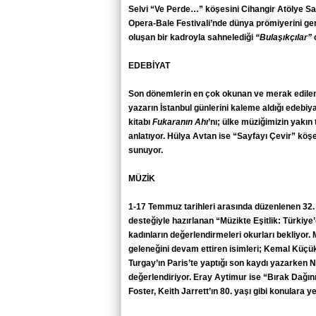
Selvi “Ve Perde…” köşesini Cihangir Atölye S
Opera-Bale Festivali’nde dünya prömiyerini ge
oluşan bir kadroyla sahnelediği
“Bulaşıkçılar”
o
EDEBİYAT
Son dönemlerin en çok okunan ve merak edilen
yazarın İstanbul günlerini kaleme aldığı edebiy
kitabı
Fukaranın Ahı
’nı; ülke müziğimizin yakın
anlatıyor. Hülya Avtan ise “Sayfayı Çevir” köşe
sunuyor.
MÜZİK
1-17 Temmuz tarihleri arasında düzenlenen 32.
desteğiyle hazırlanan “Müzikte Eşitlik: Türki
kadınların değerlendirmeleri okurları bekliyo
geleneğini devam ettiren isimleri; Kemal Küçük
Turgay’ın Paris’te yaptığı son kaydı yazarken
değerlendiriyor. Eray Aytimur ise “Bırak Dağı
Foster, Keith Jarrett’ın 80. yaşı gibi konulara ye