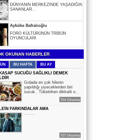
DÜNYANIN MERKEZİNDE YAŞADIĞINI
SANANLAR...
Aybüke Bafralıoğlu
FORO KÜLTÜRÜNÜN TRİBÜN
OYUNCULARI
BOĞAÇ YÜZGÜL
K OKUNAN HABERLER
TURİZM VE EĞİTİM
ÜN
BU HAFTA
BU AY
KASAP SUCUĞU SAĞLIKLI DEMEK
LDİR
Mr.Hiko...
Gıdada en çok hilenin
yapıldığı yiyeceklerden biri
KORKU VE ŞÜPHE
sucuk.. Tüketirken dikkatli o..
DÜŞMANLARINIZDIR...
754 Okunma
LEİN FARKINDALAR AMA
Çiğdem Yorgancıoğlu
.........
İkilikli ve İkircikli Tabiat Diyalektiğinde
Mobius Spiral Mucizeler, Akış ve Doğa
Döngüsünün Bilgeliği...
707 Okunma
Sinem Elgün