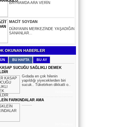
MACİT SOYDAN
DÜNYANIN MERKEZİNDE YAŞADIĞINI
SANANLAR...
Aybüke Bafralıoğlu
FORO KÜLTÜRÜNÜN TRİBÜN
OYUNCULARI
K OKUNAN HABERLER
BOĞAÇ YÜZGÜL
ÜN
BU HAFTA
BU AY
TURİZM VE EĞİTİM
KASAP SUCUĞU SAĞLIKLI DEMEK
LDİR
Gıdada en çok hilenin
yapıldığı yiyeceklerden biri
Mr.Hiko...
sucuk.. Tüketirken dikkatli o..
KORKU VE ŞÜPHE
754 Okunma
DÜŞMANLARINIZDIR...
LEİN FARKINDALAR AMA
.........
Çiğdem Yorgancıoğlu
İkilikli ve İkircikli Tabiat Diyalektiğinde
Mobius Spiral Mucizeler, Akış ve Doğa
707 Okunma
Döngüsünün Bilgeliği...