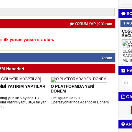
SO
HAB
YORUM YAP | 0 Yorum
ÇOĞU
SAĞL
 ilk yorum yapan siz olun.
Yorum
M Haberleri
HA
İBİ YATIRIM YAPTILAR
O PLATFORMDA YENİ
DÖNEM
GA
ing yılın ilk 6 ayında 1,7
Ornisguard ile SOC
olar yatırım yaptı, 36,4 milyar
Operasyonlarında Agentic AI Donemi
i..
AN