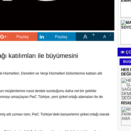
A
Paylaş
Paylaş
A
ÇO
ğı katılımları ile büyümesini
BUG
HER 
k Hizmetleri, Denetim ve Vergi Hizmetleri bölümlerine katılan altı
DEĞİ
un müşterilerine nasıl destek sunduğunu daha net bir şekilde
unmayı amaçlayan PwC Türkiye, yeni şirket ortağı atamaları ile de
RİSK
iş altı uzman isim, PwC Türkiye’deki kariyerlerini şirket ortağı olarak