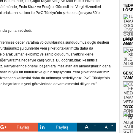
ler Bölümünde; İdil Çağal Kuyan Vergi ve Mali Hukuk Hizmetleri
TEDA
ümünde; Ersin Kiraz ve Ertuğrul Gürsesli ise Vergi Hizmetleri
LÖSE
 ortakların katılımı ile PwC Türkiye’nin şirket ortağı sayısı 80’e
nda şunları söyledi:
DAHA
terilerimize değer yaratma yolculuklarında sunduğumuz güçlü desteği
AMA
urduğumuz şu günlerde yeni şirket ortaklarımızla daha da
 olarak uzman ekibimiz ve sahip olduğumuz yetkinliklerle
eğer yaratma hedefiyle çalışıyoruz. Bu doğrultudaki kesintisiz
. Kariyerlerinde önemli başarılara imza atan altı arkadaşımızın daha
ından büyük bir mutluluk ve gurur duyuyorum. Yeni şirket ortaklarımız
GENC
TAMA
metlerin kalitesini daha da arttırmayı hedefliyoruz. PwC Türkiye’nin
yor, başarılarının yeni görevlerinde devam etmesini diliyorum.”
TOYO
A
Paylaş
Paylaş
A