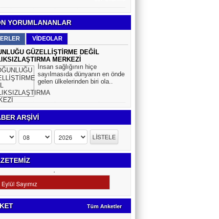
N YORUMLANANLAR
ERLER
VİDEOLAR
NLUĞU GÜZELLİŞTİRME DEĞİL
IKSIZLAŞTIRMA MERKEZİ
İnsan sağlığının hiçe
sayılmasıda dünyanın en önde
gelen ülkelerinden biri ola..
BER ARŞİVİ
ZETEMİZ
KET
Tüm Anketler