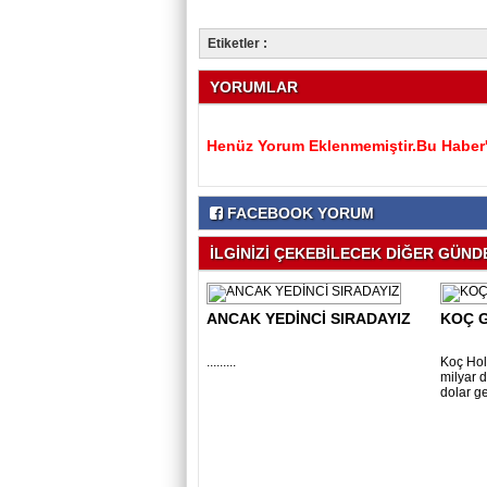
Etiketler :
YORUMLAR
Henüz Yorum Eklenmemiştir.Bu Haber'e
FACEBOOK YORUM
İLGİNİZİ ÇEKEBİLECEK DİĞER GÜNDE
ANCAK YEDİNCİ SIRADAYIZ
KOÇ G
.........
Koç Hold
milyar d
dolar gel