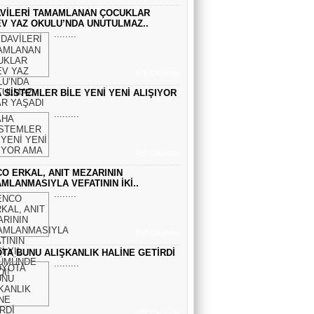
VİLERİ TAMAMLANAN ÇOCUKLAR
Sinem Elgün
V YAZ OKULU’NDA UNUTULMAZ..
........
GEÇMİŞİN SIRLARINA VAKIF OLUN
678 Okunma
EMİR EMİRHANOĞLU
 SİSTEMLER BİLE YENİ YENİ ALIŞIYOR
BAYRAMDA ARA VERİN
.........
MACİT SOYDAN
659 Okunma
DÜNYANIN MERKEZİNDE YAŞADIĞINI
O ERKAL, ANIT MEZARININ
SANANLAR...
MLANMASIYLA VEFATININ İKİ..
........
650 Okunma
TA BUNU ALIŞKANLIK HALİNE GETİRDİ
.........
637 Okunma