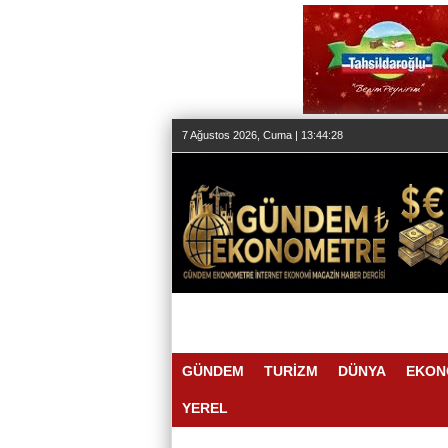
7 Ağustos 2026, Cuma | 13:44:28
GÜNDEM
TURİZM
DÜNYA
EKON
YEREL
İŞTE O 500
07:09 |