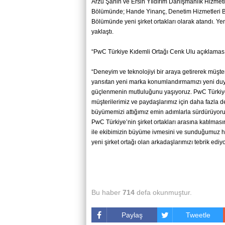
Arzu Şahin ve Ersin Yıldırım Danışmanlık Hizmet
Bölümünde; Hande Yinanç, Denetim Hizmetleri Böl
Bölümünde yeni şirket ortakları olarak atandı. Yeni
yaklaştı.
“PwC Türkiye Kıdemli Ortağı Cenk Ulu açıklaması
“Deneyim ve teknolojiyi bir araya getirerek müş
yansıtan yeni marka konumlandırmamızı yeni duy
güçlenmenin mutluluğunu yaşıyoruz. PwC Türkiye
müşterilerimiz ve paydaşlarımız için daha fazla d
büyümemizi attığımız emin adımlarla sürdürüyoruz
PwC Türkiye’nin şirket ortakları arasına katılmas
ile ekibimizin büyüme ivmesini ve sunduğumuz hiz
yeni şirket ortağı olan arkadaşlarımızı tebrik edi
Bu haber
714
defa okunmuştur.
Paylaş
Tweetle