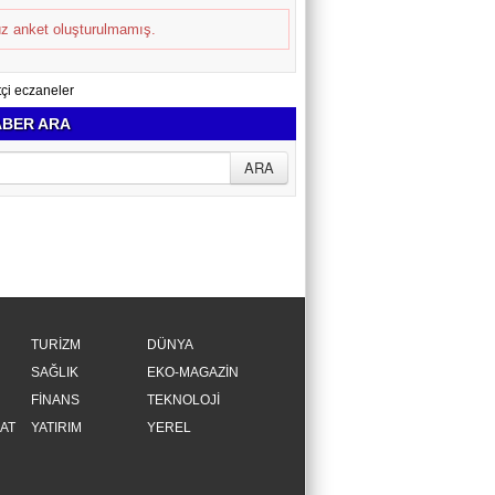
z anket oluşturulmamış.
BER ARA
TURİZM
DÜNYA
SAĞLIK
EKO-MAGAZİN
FİNANS
TEKNOLOJİ
AT
YATIRIM
YEREL