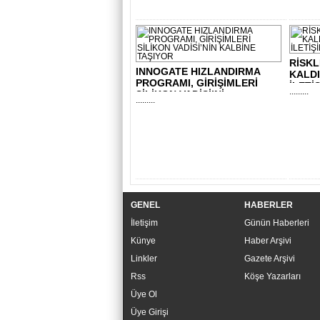
RİSK
INNOGATE HIZLANDIRMA
KALD
PROGRAMI, GİRİŞİMLERİ
İLETİ
.........
SİLİKON VADİSİ’Nİ..
.........
GENEL
HABERLER
İletişim
Günün Haberleri
Künye
Haber Arşivi
Linkler
Gazete Arşivi
Rss
Köşe Yazarları
Üye Ol
Üye Girişi