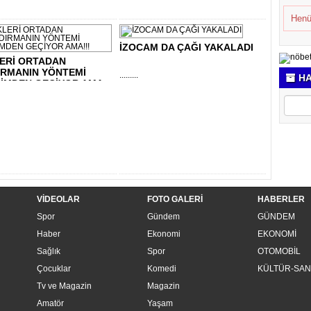
Henü
İZOCAM DA ÇAĞI YAKALADI
LERİ ORTADAN
IRMANIN YÖNTEMİ
.........
HA
ŞİMDEN GEÇİYOR AMA..
VİDEOLAR
FOTO GALERİ
HABERLER
Spor
Gündem
GÜNDEM
Haber
Ekonomi
EKONOMİ
Sağlık
Spor
OTOMOBİL
Çocuklar
Komedi
KÜLTÜR-SAN
Tv ve Magazin
Magazin
Amatör
Yaşam