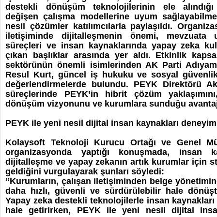
destekli dönüşüm teknolojilerinin ele alındığı 
değişen çalışma modellerine uyum sağlayabilmesi
nesil çözümler katılımcılarla paylaşıldı. Organiz
iletişiminde dijitalleşmenin önemi, mevzuata
süreçleri ve insan kaynaklarında yapay zeka kul
çıkan başlıklar arasında yer aldı. Etkinlik kap
sektörünün önemli isimlerinden AK Parti Adıyama
Resul Kurt, güncel iş hukuku ve sosyal güvenlik
değerlendirmelerde bulundu. PEYK Direktörü Akif
süreçlerinde PEYK’in hibrit çözüm yaklaşımını
dönüşüm vizyonunu ve kurumlara sunduğu avantajla
PEYK ile yeni nesil dijital insan kaynakları deneyi
Kolaysoft Teknoloji Kurucu Ortağı ve Genel M
organizasyonda yaptığı konuşmada, insan kay
dijitalleşme ve yapay zekanın artık kurumlar için str
geldiğini vurgulayarak şunları söyledi:
“Kurumların, çalışan iletişiminden belge yönetimin
daha hızlı, güvenli ve sürdürülebilir hale dönüşt
Yapay zeka destekli teknolojilerle insan kaynakları
hale getirirken, PEYK ile yeni nesil dijital in