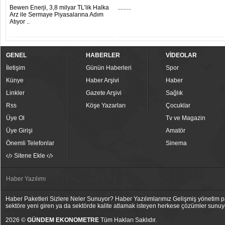
Bewen Enerji, 3,8 milyar TL’lik Halka
.........
Arz ile Sermaye Piyasalarına Adım
Atıyor ..
GENEL
HABERLER
VİDEOLAR
İletişim
Günün Haberleri
Spor
Künye
Haber Arşivi
Haber
Linkler
Gazete Arşivi
Sağlık
Rss
Köşe Yazarları
Çocuklar
Üye Ol
Tv ve Magazin
Üye Girişi
Amatör
Önemli Telefonlar
Sinema
Sitene Ekle
Haber Yazılımı
Haber Paketleri Sizlere Neler Sunuyor? Haber Yazılımlarımız Gelişmiş yönetim pan
sektöre yeni giren ya da sektörde kalite atlamak isteyen herkese çözümler sunuy
2026 ©
GÜNDEM EKONOMETRE
Tüm Hakları Saklıdır.