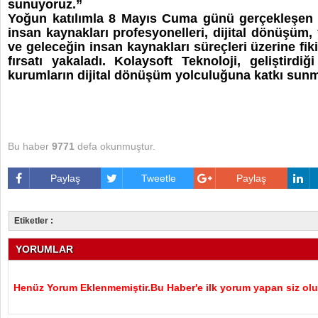
sunuyoruz.”
Yoğun katılımla 8 Mayıs Cuma günü gerçekleşen
insan kaynakları profesyonelleri, dijital dönüşüm, 
ve geleceğin insan kaynakları süreçleri üzerine fik
fırsatı yakaladı. Kolaysoft Teknoloji, geliştirdiğ
kurumların dijital dönüşüm yolculuğuna katkı sun
Bu haber
9771
defa okunmuştur.
Paylaş
Tweetle
Paylaş
Etiketler :
YORUMLAR
Henüz Yorum Eklenmemiştir.Bu Haber'e ilk yorum yapan siz olu