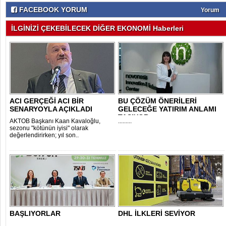
FACEBOOK YORUM
Yorum
İLGİNİZİ ÇEKEBİLECEK DİĞER EKONOMİ Haberleri
ACI GERÇEĞİ ACI BİR
BU ÇÖZÜM ÖNERİLERİ
SENARYOYLA AÇIKLADI
GELECEĞE YATIRIM ANLAMI
TAŞIYOR
AKTOB Başkanı Kaan Kavaloğlu,
.........
sezonu "kötünün iyisi" olarak
değerlendirirken; yıl son..
BAŞLIYORLAR
DHL İLKLERİ SEVİYOR