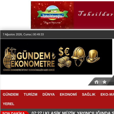
7 Ağustos 2026, Cuma | 00:49:34
GÜNDEM
TURİZM
DÜNYA
EKONOMİ
SAĞLIK
EKO-M
YEREL
SESİN HAFIZASI ANKARA'DA
FAIRMONT QUASAR ISTANBUL’D
20:24 |
20:19 |
KLASİK MÜZİK YAYINCILIĞINDA
07:27 |