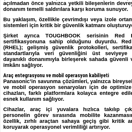
açılmadan önce yalnızca yetkili bileşenlerin devr
donanım temelli saldırılara karşı koruma sunuyor.
Bu yaklaşım, özellikle çevrimdışı veya izole ort
sistemleri için kritik bir güvenlik katmanı oluşturuy
Şirket ayrıca TOUGHBOOK serisinin Red H
sertifikasyonuna sahip olduğunu duyurdu. Red
(RHEL); gelişmiş güvenlik protokolleri, sertifi
standartlarıyla veri güvenliğini üst seviyeye 
dayanıklı donanımıyla birleşerek sahada güvenli 
imkânı sağlıyor.
Araç entegrasyonu ve mobil operasyon kabiliyeti
Panasonic’in savunma çözümleri, yalnızca bireysel 
ve mobil operasyon senaryoları için de optimi
cihazları, farklı platformlara kolayca entegre edi
esnek kullanım sağlıyor.
Cihazlar, araç içi yuvalara hızlıca takılıp çık
personelin görev sırasında mobilite kazanması
özellik, zırhlı araçtan sahaya geçiş gibi kritik an
koruyarak operasyonel verimliliği artırıyor.