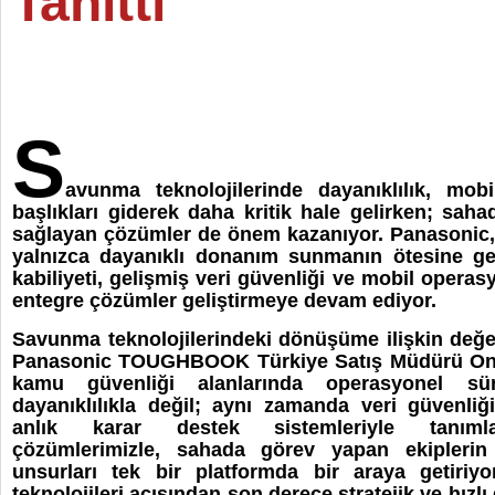
Tanıttı
S
avunma teknolojilerinde dayanıklılık, mobi
başlıkları giderek daha kritik hale gelirken; sah
sağlayan çözümler de önem kazanıyor. Panasoni
yalnızca dayanıklı donanım sunmanın ötesine ge
kabiliyeti, gelişmiş veri güvenliği ve mobil operas
entegre çözümler geliştirmeye devam ediyor.
Savunma teknolojilerindeki dönüşüme ilişkin değ
Panasonic TOUGHBOOK Türkiye Satış Müdürü On
kamu güvenliği alanlarında operasyonel süre
dayanıklılıkla değil; aynı zamanda veri güvenliği
anlık karar destek sistemleriyle tanım
çözümlerimizle, sahada görev yapan ekipleri
unsurları tek bir platformda bir araya getiriy
teknolojileri açısından son derece stratejik ve hızlı