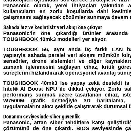
Panasonic olarak, yerel ihtiyaçları yakından a
kullanıcıların en zorlu koşullarda dahi kesinti
çalışmasını sağlayacak çözümler sunmaya devam e
Sahada hız ve kesintisiz veri akışı öne çıkıyor
Panasonic’in öne çıkardığı ürünler arası
TOUGHBOOK 40mk3 modelleri yer alıyor.
TOUGHBOOK 56, aynı anda üç farklı LAN bağl
yapısıyla sahada paralel veri akışını mümkün kılı
sensörler, drone sistemleri ve diğer kaynaklar
zamanlı işlenmesini sağlayan cihaz, kritik göre
süreçlerini hızlandırarak operasyonel avantaj sunu
TOUGHBOOK 40mk3 ise yapay zekâ destekli iş yük
Intel® AI Boost NPU ile dikkat çekiyor. Zorlu s
performans sunmak üzere tasarlanan cihaz, is
W7500M grafik desteğiyle 3D haritalama
uygulamalarını akıcı şekilde çalıştırarak durumsal fa
Donanım seviyesinde siber güvenlik
Panasonic, artan siber tehditlere karşı gelişt
çözümünü de öne çıkardı. BIOS seviyesinde çal