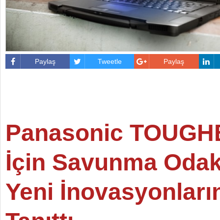
Paylaş
Tweetle
Paylaş
Panasonic TOUG
İçin Savunma Odak
Yeni İnovasyonları