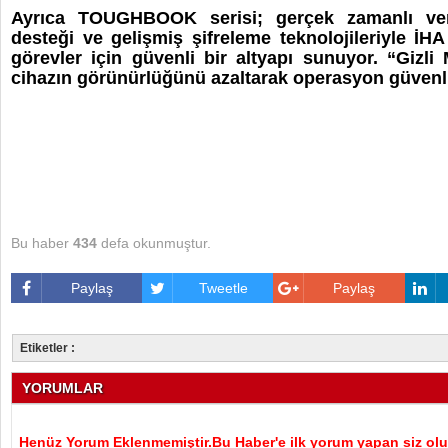
Ayrıca TOUGHBOOK serisi; gerçek zamanlı ver
desteği ve gelişmiş şifreleme teknolojileriyle İHA
görevler için güvenli bir altyapı sunuyor. “Gizli 
cihazın görünürlüğünü azaltarak operasyon güvenli
Bu haber
434
defa okunmuştur.
Paylaş
Tweetle
Paylaş
Etiketler :
YORUMLAR
Henüz Yorum Eklenmemiştir.Bu Haber'e ilk yorum yapan siz olu