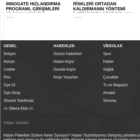
INNOGATE HIZLANDIRMA
RİSKLERİ ORTADAN
PROGRAMI, GİRİŞİMLERİ
KALDIRMANIN YÖNTEMİ
SİLİKON VADİSİ’Nİ..
İLETİŞİMDEN GEÇİYOR AMA..
.........
.........
GENEL
HABERLER
VİDEOLAR
İletişim
Günün Haberleri
Spor
Künye
Haber Arşivi
Haber
Linkler
Gazete Arşivi
Sağlık
Rss
Köşe Yazarları
Çocuklar
Üye Ol
Tv ve Magazin
Üye Girişi
Amatör
Önemli Telefonlar
Sinema
Sitene Ekle
Haber Yazılımı
Haber Paketleri Sizlere Neler Sunuyor? Haber Yazılımlarımız Gelişmiş yönetim pan
sektöre yeni giren ya da sektörde kalite atlamak isteyen herkese çözümler sunuy