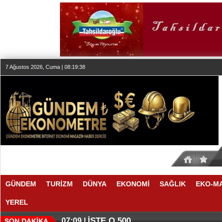
7 Ağustos 2026, Cuma | 08:19:39
GÜNDEM
TURİZM
DÜNYA
EKONOMİ
SAĞLIK
EKO-M
YEREL
İŞTE O 500
07:09 |