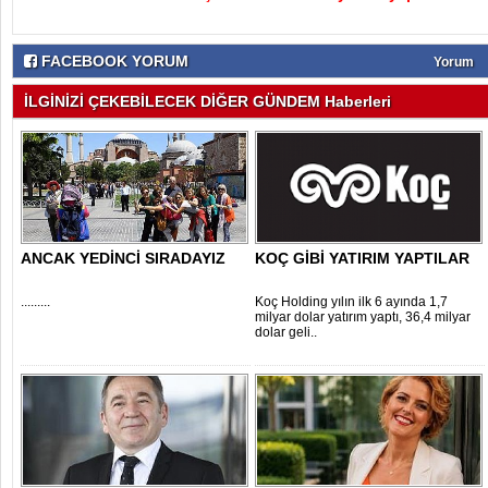
FACEBOOK YORUM
Yorum
İLGİNİZİ ÇEKEBİLECEK DİĞER GÜNDEM Haberleri
ANCAK YEDİNCİ SIRADAYIZ
KOÇ GİBİ YATIRIM YAPTILAR
.........
Koç Holding yılın ilk 6 ayında 1,7
milyar dolar yatırım yaptı, 36,4 milyar
dolar geli..