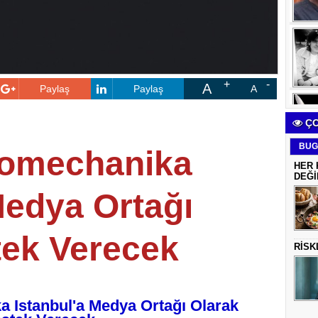
A
Paylaş
Paylaş
A
ÇO
BUG
tomechanika
HER 
DEĞİ
Medya Ortağı
tek Verecek
RİSK
 Istanbul'a Medya Ortağı Olarak