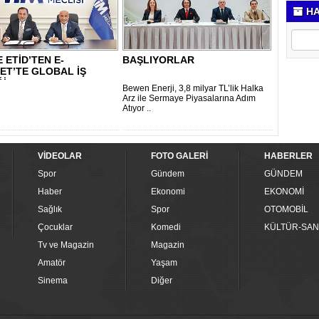
HA
E ETİD’TEN E-
BAŞLIYORLAR
ET’TE GLOBAL İŞ
Ğİ
Bewen Enerji, 3,8 milyar TL’lik Halka
Arz ile Sermaye Piyasalarına Adım
Atıyor ..
VİDEOLAR
FOTO GALERİ
HABERLER
Spor
Gündem
GÜNDEM
Haber
Ekonomi
EKONOMİ
Sağlık
Spor
OTOMOBİL
Çocuklar
Komedi
KÜLTÜR-SAN
Tv ve Magazin
Magazin
Amatör
Yaşam
Sinema
Diğer