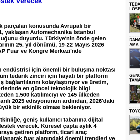
stek Verecek
TEDA
LÖSE
ek parçaları konusunda Avrupalı bir
k1, yaklaşan Automechanika Istanbul
lduğunu duyurdu. Türkiye'nin önde gelen
DAHA
uarının 25. yıl dönümü, 19-22 Mayıs 2026
AMA
YAP Fuar ve Kongre Merkezi'nde
ı endüstrisi için önemli bir buluşma noktası
m tedarik zinciri için hayati bir platform
GENC
TAMA
ş bağlantılarını kolaylaştırıyor ve üretim,
rlerinde en güncel teknolojik bilgi
lkeden 1.500 katılımcıyı ve 145 ülkeden
şarılı 2025 edisyonunun ardından, 2026'daki
yük bir etkinlik olması bekleniyor.
TOYO
kinliğe, geniş kullanıcı tabanına dijital
estek verecek. Küresel çapta aylık 4
araya getiren platform, ticari araç
llanarak fuar alanındaki önemli trendleri ve