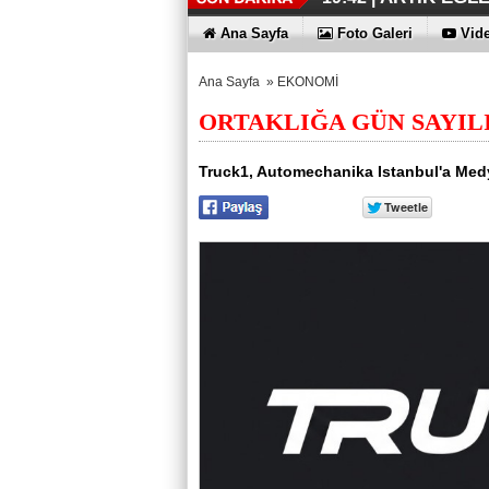
İŞTE OYAK 
HER YÖNÜY
ÜÇÜNCÜ KEZ
HOMEPORT 
İŞTE O 500
19:38 |
19:36 |
19:30 |
19:27 |
07:09 |
Ana Sayfa
Foto Galeri
Vide
SAĞLIYOR
Ana Sayfa
»
EKONOMİ
ORTAKLIĞA GÜN SAYIL
Truck1, Automechanika Istanbul'a Med