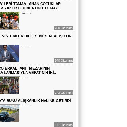
VİLERİ TAMAMLANAN ÇOCUKLAR
BİR ROMAN DAHA
V YAZ OKULU’NDA UNUTULMAZ..
........
EMİR EMİRHANOĞLU
760 Okunma
BAYRAMDA ARA VERİN
 SİSTEMLER BİLE YENİ YENİ ALIŞIYOR
.........
MACİT SOYDAN
DÜNYANIN MERKEZİNDE YAŞADIĞINI
740 Okunma
SANANLAR...
O ERKAL, ANIT MEZARININ
MLANMASIYLA VEFATININ İKİ..
........
723 Okunma
TA BUNU ALIŞKANLIK HALİNE GETİRDİ
.........
711 Okunma