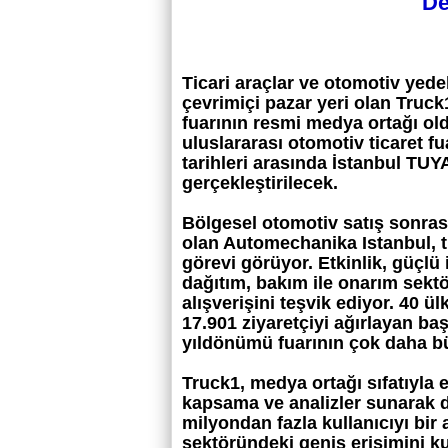
De
Ticari araçlar ve otomotiv yed
çevrimiçi pazar yeri olan Truc
fuarının resmi medya ortağı o
uluslararası otomotiv ticaret f
tarihleri arasında İstanbul TU
gerçekleştirilecek.
Bölgesel otomotiv satış sonras
olan Automechanika Istanbul, tü
görevi görüyor. Etkinlik, güçlü i
dağıtım, bakım ile onarım sektö
alışverişini teşvik ediyor. 40 ü
17.901 ziyaretçiyi ağırlayan ba
yıldönümü fuarının çok daha bü
Truck1, medya ortağı sıfatıyla et
kapsama ve analizler sunarak d
milyondan fazla kullanıcıyı bir 
sektöründeki geniş erişimini ku