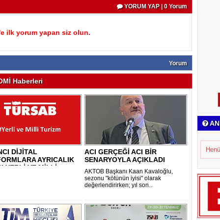
YORUM YAP | 0 Yorum
 ilk yorum yapan siz olun.
Yorum
Mİ Haberleri
AN
Henü
CI DİJİTAL
ACI GERÇEĞİ ACI BİR
FORMLARA AYRICALIK
SENARYOYLA AÇIKLADI
I YERLİ VE MİLLİ..
AKTOB Başkanı Kaan Kavaloğlu,
sezonu "kötünün iyisi" olarak
değerlendirirken; yıl son..