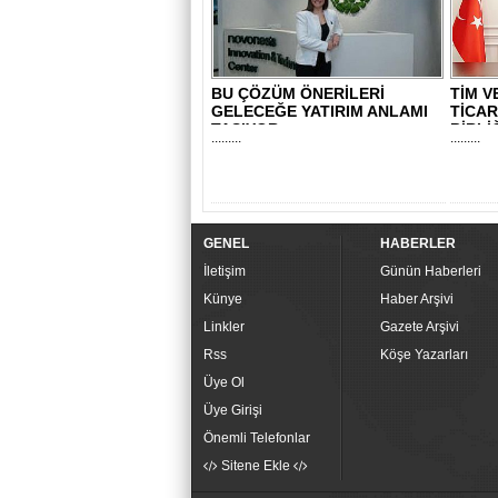
BU ÇÖZÜM ÖNERİLERİ
TİM V
GELECEĞE YATIRIM ANLAMI
TİCAR
TAŞIYOR
BİRLİ
.........
.........
GENEL
HABERLER
İletişim
Günün Haberleri
Künye
Haber Arşivi
Linkler
Gazete Arşivi
Rss
Köşe Yazarları
Üye Ol
Üye Girişi
Önemli Telefonlar
Sitene Ekle