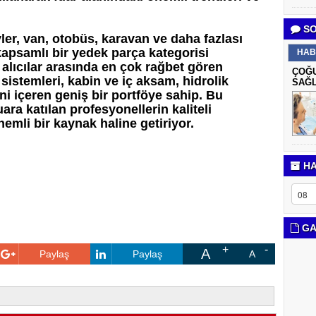
SO
ler, van, otobüs, karavan ve daha fazlası
kapsamlı bir yedek parça kategorisi
HAB
 alıcılar arasında en çok rağbet gören
ÇOĞU
sistemleri, kabin ve iç aksam, hidrolik
SAĞL
ni içeren geniş bir portföye sahip. Bu
uara katılan profesyonellerin kaliteli
nemli bir kaynak haline getiriyor.
HA
GA
A
Paylaş
Paylaş
A