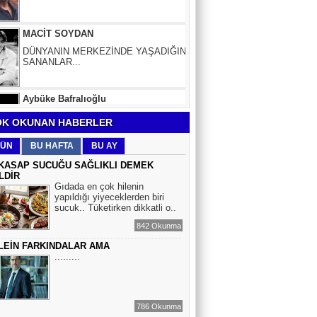
DÜNYANIN MERKEZİNDE YAŞADIĞINI
SANANLAR...
Aybüke Bafralıoğlu
FORO KÜLTÜRÜNÜN TRİBÜN
OYUNCULARI
BOĞAÇ YÜZGÜL
K OKUNAN HABERLER
TURİZM VE EĞİTİM
ÜN
BU HAFTA
BU AY
KASAP SUCUĞU SAĞLIKLI DEMEK
LDİR
Mr.Hiko...
Gıdada en çok hilenin
yapıldığı yiyeceklerden biri
KORKU VE ŞÜPHE
sucuk.. Tüketirken dikkatli o..
DÜŞMANLARINIZDIR...
842 Okunma
LEİN FARKINDALAR AMA
Çiğdem Yorgancıoğlu
.........
İkilikli ve İkircikli Tabiat Diyalektiğinde
Mobius Spiral Mucizeler, Akış ve Doğa
Döngüsünün Bilgeliği...
786 Okunma
Sinem Elgün