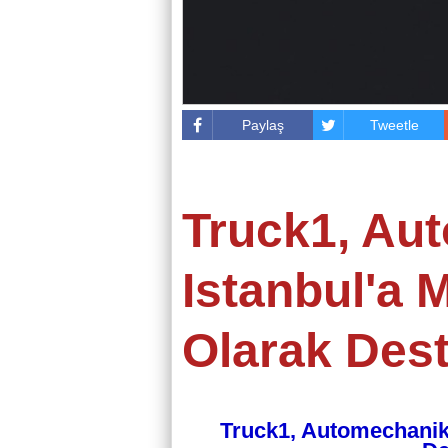
Paylaş
Tweetle
Truck1, Au
Istanbul'a 
Olarak Des
Truck1, Automechanika