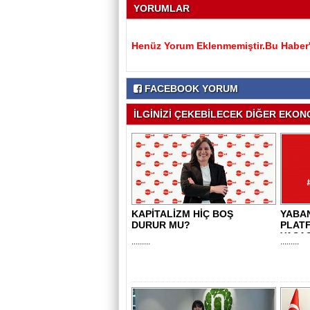
YORUMLAR
Henüz Yorum Eklenmemiştir.Bu Haber'e
FACEBOOK YORUM
İLGİNİZİ ÇEKEBİLECEK DİĞER EKONO
KAPİTALİZM HİÇ BOŞ
YABAN
DURUR MU?
PLAT
YASAS
.........
.........