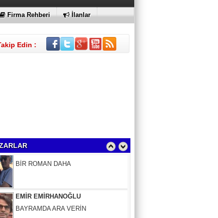
KI
Firma Rehberi
İlanlar
Takip Edin :
Sinem Elgün
BİR ROMAN DAHA
ZARLAR
EMİR EMİRHANOĞLU
BAYRAMDA ARA VERİN
MACİT SOYDAN