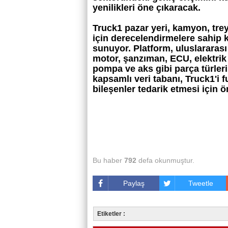
yenilikleri öne çıkaracak.
Truck1 pazar yeri, kamyon, trey
için derecelendirmelere sahip 
sunuyor. Platform, uluslararası
motor, şanzıman, ECU, elektrik 
pompa ve aks gibi parça türleri
kapsamlı veri tabanı, Truck1'i f
bileşenler tedarik etmesi için ö
Bu haber
792
defa okunmuştur.
Paylaş
Tweetle
Etiketler :