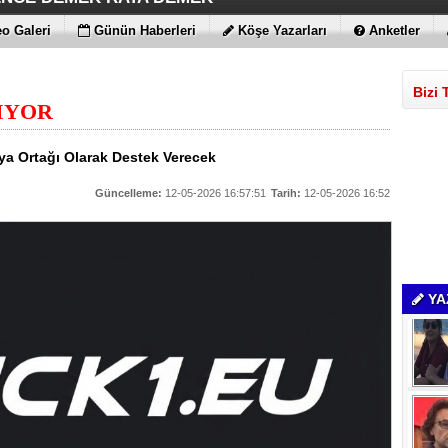
ÇİMENTO FARKI
LE MAXİMUM
 BULUTLARIN FATİHİ İLAN EDİLDİLER
STRATEJİSİ MİLYONLARCA DOLARLIK EKONOMİK KAT
o Galeri
Günün Haberleri
Köşe Yazarları
Anketler
Bizi 
IYOR
ya Ortağı Olarak Destek Verecek
Güncelleme:
12-05-2026 16:57:51
Tarih:
12-05-2026 16:52
YA