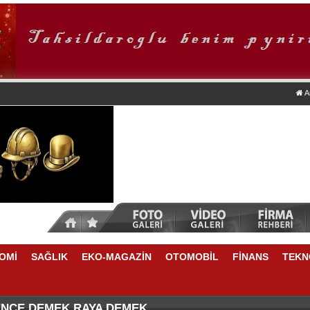
A
OMİ
SAĞLIK
EKO-MAGAZİN
OTOMOBİL
FİNANS
TEKN
TİKRARLI BÜYÜME İÇİN REKABETÇİLİĞİ ARTIRACAK 
NSU DURKUN'DAN YENİ DÖNEME İLİŞKİN ÖNEMLİ AÇ
ENCE DEMEK RAYA DEMEK