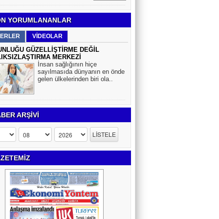
N YORUMLANANLAR
ERLER
VİDEOLAR
NLUĞU GÜZELLİŞTİRME DEĞİL
IKSIZLAŞTIRMA MERKEZİ
İnsan sağlığının hiçe
sayılmasıda dünyanın en önde
gelen ülkelerinden biri ola..
BER ARŞİVİ
ZETEMİZ