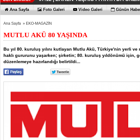
KAYIP RAKAMLARI BİLE KORKU
EN İYİLER DEĞİL EN UYGUNLAR
KOÇ GİBİ YATIRIM YAPTILAR
DÖRT ŞİRKET DAHA!!!
FUJİTSU'DAN YENİ RENK
06:33 |
06:28 |
06:23 |
06:17 |
06:13 |
Ana Sayfa
Foto Galeri
Video Galeri
Günün Haber
Ana Sayfa
»
EKO-MAGAZİN
MUTLU AKÜ 80 YAŞINDA
Bu yıl 80. kuruluş yılını kutlayan Mutlu Akü, Türkiye'nin yerli ve 
haklı gururunu yaşarken; şirketin; 80. kuruluş yıldönümü için, g
düzenlemeye hazırlandığı belirtildi...