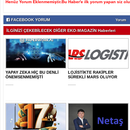
Henüz Yorum Eklenmemiştir.Bu Haber'e ilk yorum yapan siz olu
FACEBOOK YORUM
Yorum
İLGİNİZİ ÇEKEBİLECEK DİĞER EKO-MAGAZİN Haberleri
YAPAY ZEKA HİÇ BU DENLİ
LOJİSTİKTE RAKİPLER
ÖNEMSENMEMİŞTİ
SÜREKLİ MARS OLUYOR
.........
.........