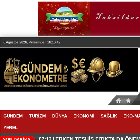
6 Ağustos 2026, Perşembe | 16:10:42
GÜNDEM
TURİZM
DÜNYA
EKONOMİ
SAĞLIK
EKO-M
YEREL
KLASİK MÜZİK YAYINCILIĞINDA
DÜZENLEMEYİ DESTEKLİYORLA
07:27 |
07:17 |
ERKEN TEŞHİS FITIKTA DA ÖNEM
07:12 |