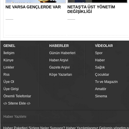
NE VARSA GENÇLERDE VAR
NETAŞ'TA ÜST YÖNETİM
DEĞİŞİKLİĞİ
.........
.........
GENEL
HABERLER
VİDEOLAR
İletişim
Günün Haberleri
Spor
Künye
Haber Arşivi
Haber
Linkler
Gazete Arşivi
Sağlık
Rss
Köşe Yazarları
Çocuklar
Üye Ol
Tv ve Magazin
Üye Girişi
Amatör
Önemli Telefonlar
Sinema
Sitene Ekle
Haber Yazılımı
Haber Paketleri Sizlere Neler Sunuyor? Haber Yazılımlarımız Gelişmiş yönetim pan