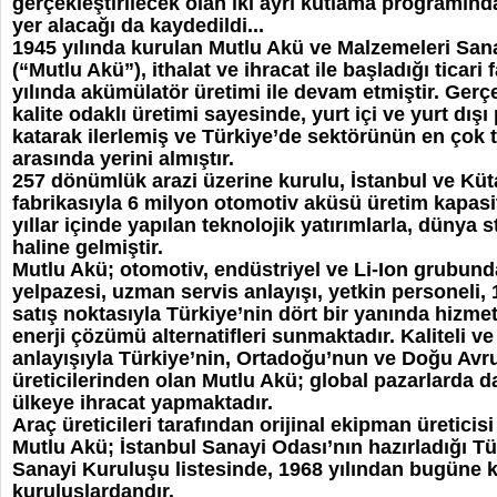
gerçekleştirilecek olan iki ayrı kutlama programınd
yer alacağı da kaydedildi...
1945 yılında kurulan Mutlu Akü ve Malzemeleri Sana
(“Mutlu Akü”), ithalat ve ihracat ile başladığı ticari 
yılında akümülatör üretimi ile devam etmiştir. Gerçe
kalite odaklı üretimi sayesinde, yurt içi ve yurt dı
katarak ilerlemiş ve Türkiye’de sektörünün en çok t
arasında yerini almıştır.
257 dönümlük arazi üzerine kurulu, İstanbul ve Kü
fabrikasıyla 6 milyon otomotiv aküsü üretim kapasi
yıllar içinde yapılan teknolojik yatırımlarla, dünya s
haline gelmiştir.
Mutlu Akü; otomotiv, endüstriyel ve Li-Ion grubun
yelpazesi, uzman servis anlayışı, yetkin personeli,
satış noktasıyla Türkiye’nin dört bir yanında hizmet
enerji çözümü alternatifleri sunmaktadır. Kaliteli ve
anlayışıyla Türkiye’nin, Ortadoğu’nun ve Doğu Avr
üreticilerinden olan Mutlu Akü; global pazarlarda da
ülkeye ihracat yapmaktadır.
Araç üreticileri tarafından orijinal ekipman üreticisi
Mutlu Akü; İstanbul Sanayi Odası’nın hazırladığı T
Sanayi Kuruluşu listesinde, 1968 yılından bugüne ka
kuruluşlardandır.