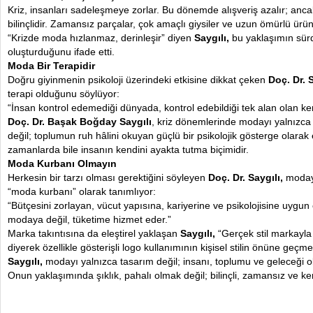
Kriz, insanları sadeleşmeye zorlar. Bu dönemde alışveriş azalır; anc
bilinçlidir. Zamansız parçalar, çok amaçlı giysiler ve uzun ömürlü ürün
“Krizde moda hızlanmaz, derinleşir” diyen
Saygılı,
bu yaklaşımın sürdü
oluşturduğunu ifade etti.
Moda Bir Terapidir
Doğru giyinmenin psikoloji üzerindeki etkisine dikkat çeken
Doç. Dr. S
terapi olduğunu söylüyor:
“İnsan kontrol edemediği dünyada, kontrol edebildiği tek alan olan ke
Doç. Dr. Başak Boğday Saygılı
, kriz dönemlerinde modayı yalnızca
değil; toplumun ruh hâlini okuyan güçlü bir psikolojik gösterge olarak
zamanlarda bile insanın kendini ayakta tutma biçimidir.
Moda Kurbanı Olmayın
Herkesin bir tarzı olması gerektiğini söyleyen
Doç. Dr. Saygılı,
modayı
“moda kurbanı” olarak tanımlıyor:
“Bütçesini zorlayan, vücut yapısına, kariyerine ve psikolojisine uygun 
modaya değil, tüketime hizmet eder.”
Marka takıntısına da eleştirel yaklaşan
Saygılı,
“Gerçek stil markayla 
diyerek özellikle gösterişli logo kullanımının kişisel stilin önüne geçme
Saygılı,
modayı yalnızca tasarım değil; insanı, toplumu ve geleceği o
Onun yaklaşımında şıklık, pahalı olmak değil; bilinçli, zamansız ve k