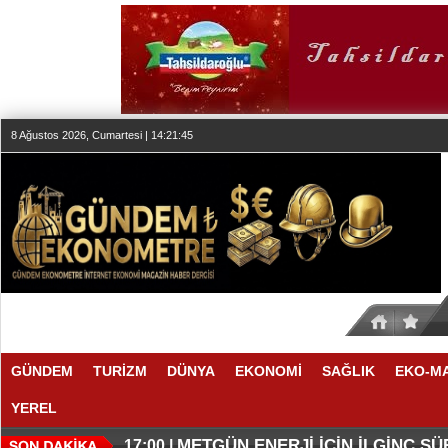
8 Ağustos 2026, Cumartesi | 14:21:46
GÜNDEM
TURİZM
DÜNYA
EKONOMİ
SAĞLIK
EKO-M
YEREL
O ANLAŞMADA NELER VAR
O TAHMİNDE YÜKSELME VAR
17:11 |
17:08 |
METGÜN ENERJİ İÇİN İLGİNÇ S
17:00 |