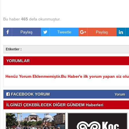
Bu haber
465
defa okunmuştur.
Paylaş
Tweetle
Paylaş
Etiketler :
YORUMLAR
Henüz Yorum Eklenmemiştir.Bu Haber'e ilk yorum yapan siz olu
FACEBOOK YORUM
Yorum
İLGİNİZİ ÇEKEBİLECEK DİĞER GÜNDEM Haberleri