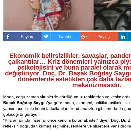
Paylaş
Tweetle
Paylaş
Ekonomik belirsizlikler, savaşlar, pande
çalkantılar… Kriz dönemleri yalnızca piya
psikolojisini ve buna paralel olarak 
değiştiriyor. Doç. Dr. Başak Boğday Saygı
dönemlerde estetikten çok daha fazla
mekanizmasıdır.
Moda, çoğu zaman vitrinlerde gördüğümüz renklerden ve kesimlerden
Başak Boğday Saygılı’ya
göre moda, ekonomi, politika, psikoloji ve 
yansıması. Tıpkı finansta kullanılan trend analizleri gibi, moda da g
geleceği öngörüyor.
“Kriz anlarında insanlar önce kendini korumak ister” diyen
Doç. Dr. 
refleksin doğrudan kumaş seçimine, renklere ve siluetlere yansıdığını