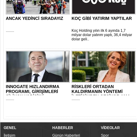
ANCAK YEDİNCİ SIRADAYIZ
KOÇ GİBİ YATIRIM YAPTILAR
.........
Koç Holding yılın ilk 6 ayında 1,7
milyar dolar yatırım yaptı, 36,4 milyar
dolar geli..
INNOGATE HIZLANDIRMA
RİSKLERİ ORTADAN
PROGRAMI, GİRİŞİMLERİ
KALDIRMANIN YÖNTEMİ
SİLİKON VADİSİ’Nİ..
İLETİŞİMDEN GEÇİYOR AMA..
.........
.........
GENEL
HABERLER
VİDEOLAR
İletişim
Günün Haberleri
Spor