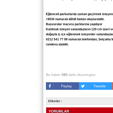
Eğlenceli parkurlarda zaman geçirmek isteyenler
/ 8930 numaralı dâhili hattan oluşturabilir.
Başvurular macera parklarına yapılıyor
Katılmak isteyen vatandaşların 120 cm üzeri ve 
doğayla iç içe eğlenmek isteyenler vatandaşla
0212 541 77 08 numaralı telefondan, Selçuklu 
randevu alabilir.
Bu haber
580
defa okunmuştur.
Paylaş
Tweetle
Etiketler :
YORUMLAR