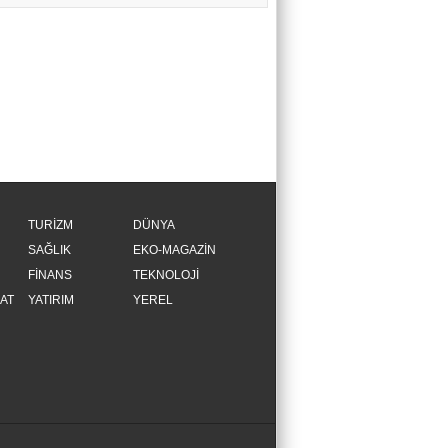
TURİZM
DÜNYA
SAĞLIK
EKO-MAGAZİN
FİNANS
TEKNOLOJİ
AT
YATIRIM
YEREL