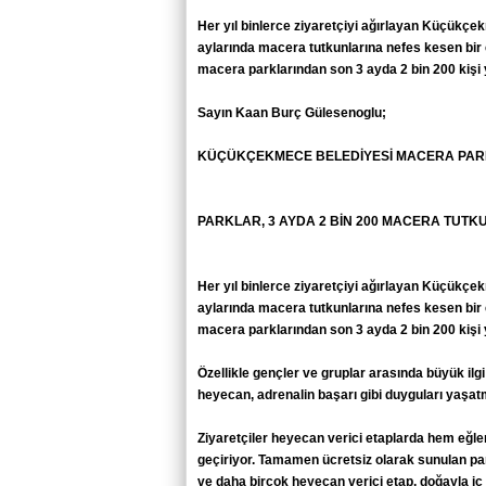
Her yıl binlerce ziyaretçiyi ağırlayan Küçükç
aylarında macera tutkunlarına nefes kesen bir
macera parklarından son 3 ayda 2 bin 200 kişi 
Sayın Kaan Burç Gülesenoglu;
KÜÇÜKÇEKMECE BELEDİYESİ MACERA PARKL
PARKLAR, 3 AYDA 2 BİN 200 MACERA TUTK
Her yıl binlerce ziyaretçiyi ağırlayan Küçükç
aylarında macera tutkunlarına nefes kesen bir
macera parklarından son 3 ayda 2 bin 200 kişi 
Özellikle gençler ve gruplar arasında büyük il
heyecan, adrenalin başarı gibi duyguları yaşat
Ziyaretçiler heyecan verici etaplarda hem eğlen
geçiriyor. Tamamen ücretsiz olarak sunulan park
ve daha birçok heyecan verici etap, doğayla iç 