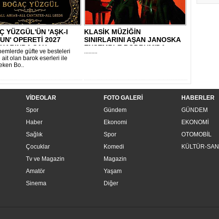
 YÜZGÜL'ÜN 'AŞK-I
KLASİK MÜZİĞİN
N' OPERETİ 2027
SINIRLARINI AŞAN JANOSKA
HARINDA SAH..
ENSEMBLE BODRUM'DA..
emlerde güfte ve besteleri
.........
ait olan barok eserleri ile
çeken Bo..
VİDEOLAR
FOTO GALERİ
HABERLER
Spor
Gündem
GÜNDEM
Haber
Ekonomi
EKONOMİ
Sağlık
Spor
OTOMOBİL
Çocuklar
Komedi
KÜLTÜR-SAN
Tv ve Magazin
Magazin
Amatör
Yaşam
Sinema
Diğer