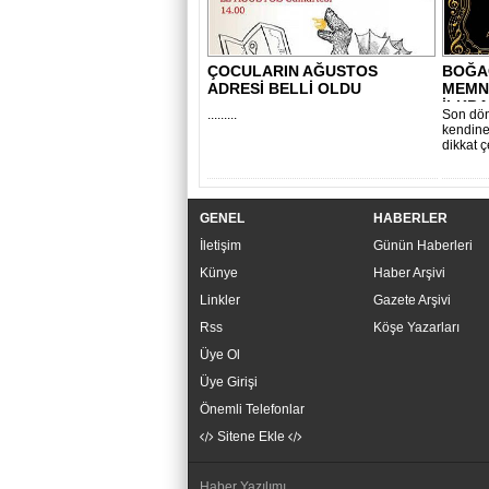
ÇOCULARIN AĞUSTOS
BOĞAÇ
ADRESİ BELLİ OLDU
MEMNU
İLKBA
.........
Son dön
kendine 
dikkat 
GENEL
HABERLER
İletişim
Günün Haberleri
Künye
Haber Arşivi
Linkler
Gazete Arşivi
Rss
Köşe Yazarları
Üye Ol
Üye Girişi
Önemli Telefonlar
Sitene Ekle
Haber Yazılımı