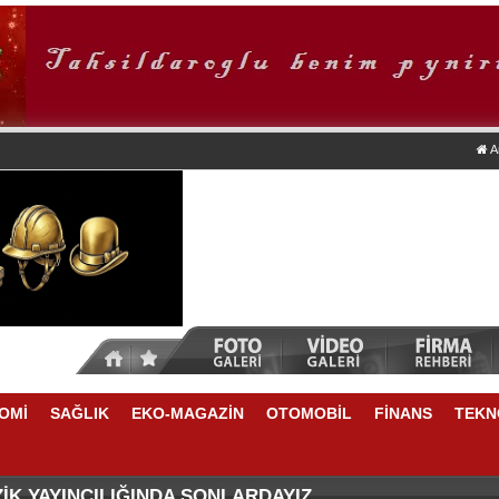
A
OMİ
SAĞLIK
EKO-MAGAZİN
OTOMOBİL
FİNANS
TEKN
ZASI ANKARA'DA
QUASAR ISTANBUL’DAN HAYVAN DOSTLARINA ÖZEL Y
İK YAYINCILIĞINDA SONLARDAYIZ