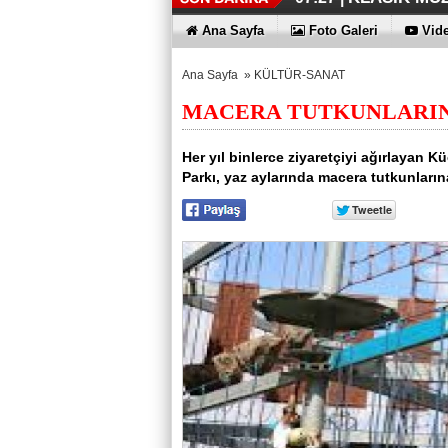
DÜZENLEME
ERKEN TEŞH
KAYIP RAK
EN İYİLER 
KOÇ GİBİ Y
DÖRT ŞİRKE
FUJİTSU'DA
07:17 |
07:12 |
06:33 |
06:28 |
06:23 |
06:17 |
06:13 |
Ana Sayfa
Foto Galeri
Vide
Ana Sayfa
»
KÜLTÜR-SANAT
MACERA TUTKUNLARIN
Her yıl binlerce ziyaretçiyi ağırlaya
Parkı, yaz aylarında macera tutkunları