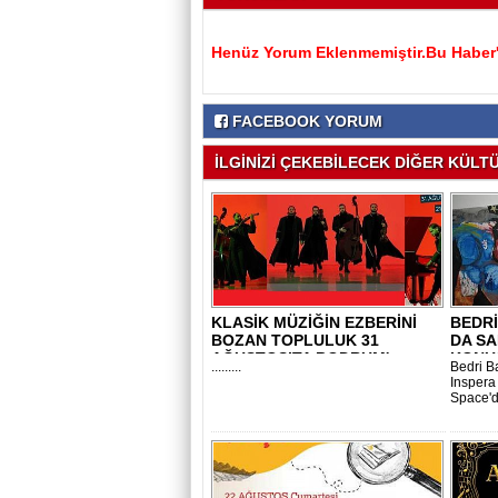
Henüz Yorum Eklenmemiştir.Bu Haber'e
FACEBOOK YORUM
İLGİNİZİ ÇEKEBİLECEK DİĞER KÜLTÜ
KLASİK MÜZİĞİN EZBERİNİ
BEDRİ
BOZAN TOPLULUK 31
DA SA
AĞUSTOS’TA BODRUM'..
KONU
.........
Bedri B
Inspera
Space'd