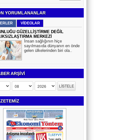
N YORUMLANANLAR
ERLER
VİDEOLAR
NLUĞU GÜZELLİŞTİRME DEĞİL
IKSIZLAŞTIRMA MERKEZİ
İnsan sağlığının hiçe
sayılmasıda dünyanın en önde
gelen ülkelerinden biri ola..
BER ARŞİVİ
ZETEMİZ