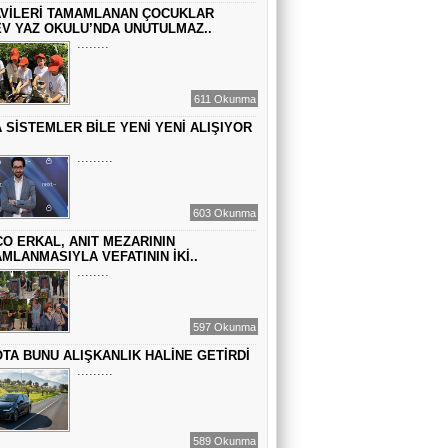
VİLERİ TAMAMLANAN ÇOCUKLAR
GEÇMİŞİN SIRLARINA VAKIF OLUN
V YAZ OKULU’NDA UNUTULMAZ..
........
EMİR EMİRHANOĞLU
611 Okunma
BAYRAMDA ARA VERİN
 SİSTEMLER BİLE YENİ YENİ ALIŞIYOR
.........
MACİT SOYDAN
DÜNYANIN MERKEZİNDE YAŞADIĞINI
603 Okunma
SANANLAR...
O ERKAL, ANIT MEZARININ
MLANMASIYLA VEFATININ İKİ..
........
597 Okunma
TA BUNU ALIŞKANLIK HALİNE GETİRDİ
.........
589 Okunma