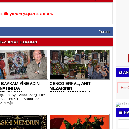
 ilk yorum yapan siz olun.
Yorum
R-SANAT Haberleri
AN
 BAYKAM YİNE ADINI
GENCO ERKAL, ANIT
Henü
NATINI DA
MEZARININ
ŞTURACAK
TAMAMLANMASIYLA
aykam "Aynı Anda" Sergisi ile
........
VEFATININ İKİ..
 Bodrum Kültür Sanat - Art
e_9 Ağu..
HA