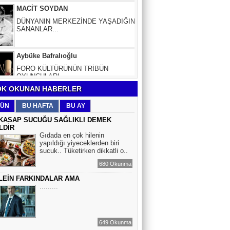
DÜNYANIN MERKEZİNDE YAŞADIĞINI
SANANLAR...
Aybüke Bafralıoğlu
FORO KÜLTÜRÜNÜN TRİBÜN
OYUNCULARI
BOĞAÇ YÜZGÜL
K OKUNAN HABERLER
TURİZM VE EĞİTİM
ÜN
BU HAFTA
BU AY
KASAP SUCUĞU SAĞLIKLI DEMEK
LDİR
Mr.Hiko...
Gıdada en çok hilenin
yapıldığı yiyeceklerden biri
KORKU VE ŞÜPHE
sucuk.. Tüketirken dikkatli o..
DÜŞMANLARINIZDIR...
680 Okunma
LEİN FARKINDALAR AMA
Çiğdem Yorgancıoğlu
.........
İkilikli ve İkircikli Tabiat Diyalektiğinde
Mobius Spiral Mucizeler, Akış ve Doğa
Döngüsünün Bilgeliği...
649 Okunma
Sinem Elgün