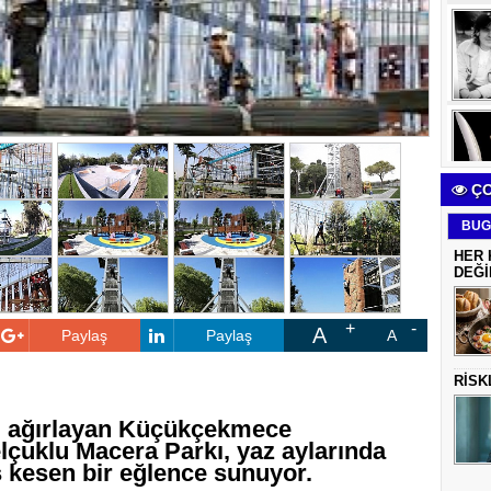
ÇO
BUG
HER 
DEĞİ
A
Paylaş
Paylaş
A
RİSK
iyi ağırlayan Küçükçekmece
lçuklu Macera Parkı, yaz aylarında
 kesen bir eğlence sunuyor.