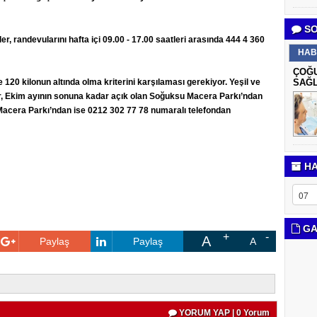
SO
, randevularını hafta içi 09.00 - 17.00 saatleri arasında 444 4 360
HAB
ÇOĞU
120 kilonun altında olma kriterini karşılaması gerekiyor. Yeşil ve
SAĞL
r, Ekim ayının sonuna kadar açık olan Soğuksu Macera Parkı’ndan
Macera Parkı’ndan ise 0212 302 77 78 numaralı telefondan
HA
GA
A
Paylaş
Paylaş
A
YORUM YAP | 0 Yorum