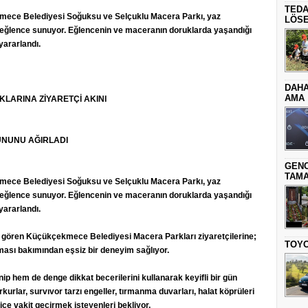
TEDA
ekmece Belediyesi Soğuksu ve Selçuklu Macera Parkı, yaz
LÖSE
 eğlence sunuyor. Eğlencenin ve maceranın doruklarda yaşandığı
yararlandı.
DAHA
AMA
ARINA ZİYARETÇİ AKINI
UNUNU AĞIRLADI
GENC
TAMA
ekmece Belediyesi Soğuksu ve Selçuklu Macera Parkı, yaz
 eğlence sunuyor. Eğlencenin ve maceranın doruklarda yaşandığı
yararlandı.
gi gören Küçükçekmece Belediyesi Macera Parkları ziyaretçilerine;
TOYO
ması bakımından eşsiz bir deneyim sağlıyor.
ip hem de denge dikkat becerilerini kullanarak keyifli bir gün
urlar, survıvor tarzı engeller, tırmanma duvarları, halat köprüleri
içe vakit geçirmek isteyenleri bekliyor.