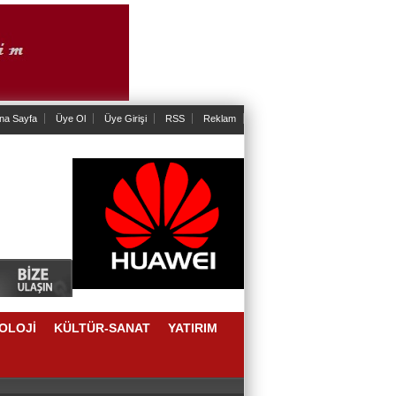
na Sayfa
Üye Ol
Üye Girişi
RSS
Reklam
OLOJİ
KÜLTÜR-SANAT
YATIRIM
AKLAŞIM