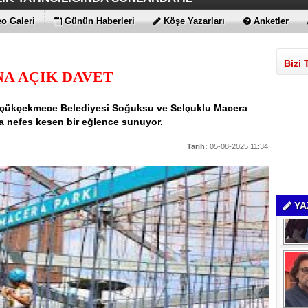
Yİ DESTEKLİYORLARMIŞ
İS FITIKTA DA ÖNEMLİ
AMLARI BİLE KORKUTTU
DEĞİL EN UYGUNLAR
ATIRIM YAPTILAR
T DAHA!!!
N YENİ RENK
o Galeri
Günün Haberleri
Köşe Yazarları
Anketler
Bizi 
A AÇIK DAVET
n Küçükçekmece Belediyesi Soğuksu ve Selçuklu Macera
na nefes kesen bir eğlence sunuyor.
Tarih:
05-08-2025 11:34
YA