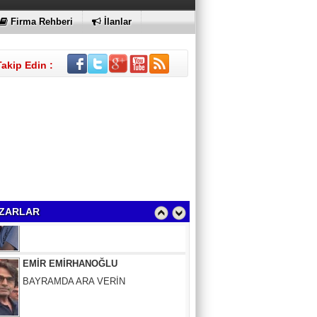
Firma Rehberi
İlanlar
Takip Edin :
Sinem Elgün
GEÇMİŞİN SIRLARINA VAKIF OLUN
ZARLAR
EMİR EMİRHANOĞLU
BAYRAMDA ARA VERİN
MACİT SOYDAN