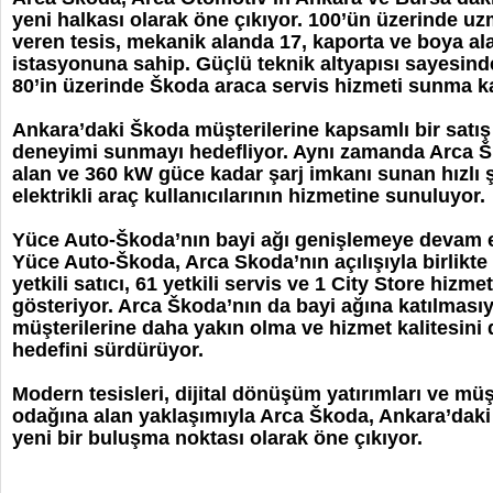
yeni halkası olarak öne çıkıyor. 100’ün üzerinde uz
veren tesis, mekanik alanda 17, kaporta ve boya ala
istasyonuna sahip. Güçlü teknik altyapısı sayesin
80’in üzerinde Škoda araca servis hizmeti sunma ka
Ankara’daki Škoda müşterilerine kapsamlı bir satış
deneyimi sunmayı hedefliyor. Aynı zamanda Arca 
alan ve 360 kW güce kadar şarj imkanı sunan hızlı ş
elektrikli araç kullanıcılarının hizmetine sunuluyor.
Yüce Auto-Škoda’nın bayi ağı genişlemeye devam 
Yüce Auto-Škoda, Arca Skoda’nın açılışıyla birlikte
yetkili satıcı, 61 yetkili servis ve 1 City Store hizme
gösteriyor. Arca Škoda’nın da bayi ağına katılmasıy
müşterilerine daha yakın olma ve hizmet kalitesini 
hedefini sürdürüyor.
Modern tesisleri, dijital dönüşüm yatırımları ve mü
odağına alan yaklaşımıyla Arca Škoda, Ankara’daki Š
yeni bir buluşma noktası olarak öne çıkıyor.