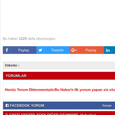
Bu haber
1225
defa okunmuştur.
Paylaş
Tweetle
Paylaş
Etiketler :
YORUMLAR
Henüz Yorum Eklenmemiştir.Bu Haber'e ilk yorum yapan siz olu
FACEBOOK YORUM
Yorum