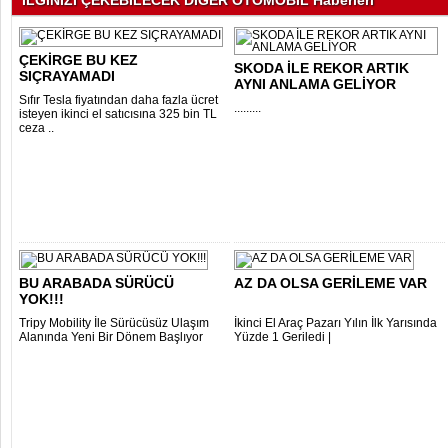
İLGİNİZİ ÇEKEBİLECEK DİĞER OTOMOBİL Haberleri
ÇEKİRGE BU KEZ
SKODA İLE REKOR ARTIK
SIÇRAYAMADI
AYNI ANLAMA GELİYOR
Sıfır Tesla fiyatından daha fazla ücret
.........
isteyen ikinci el satıcısına 325 bin TL
ceza ..
BU ARABADA SÜRÜCÜ
AZ DA OLSA GERİLEME VAR
YOK!!!
Tripy Mobility İle Sürücüsüz Ulaşım
İkinci El Araç Pazarı Yılın İlk Yarısında
Alanında Yeni Bir Dönem Başlıyor
Yüzde 1 Geriledi |