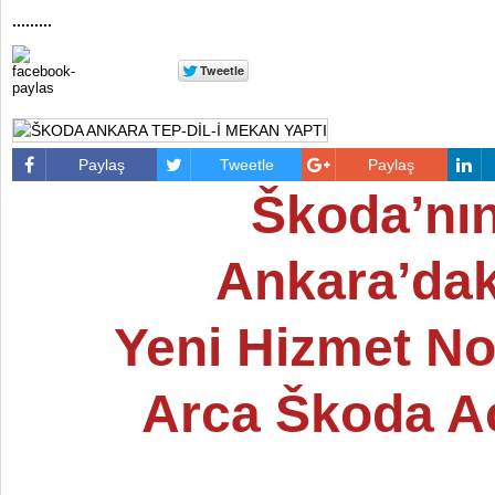
.........
Paylaş
Tweetle
Paylaş
Škoda’nı
Ankara’dak
Yeni Hizmet No
Arca Škoda Aç