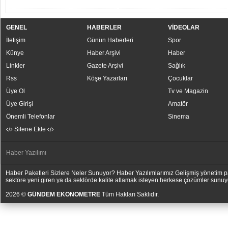
GENEL
HABERLER
VİDEOLAR
İletişim
Günün Haberleri
Spor
Künye
Haber Arşivi
Haber
Linkler
Gazete Arşivi
Sağlık
Rss
Köşe Yazarları
Çocuklar
Üye Ol
Tv ve Magazin
Üye Girişi
Amatör
Önemli Telefonlar
Sinema
Sitene Ekle
Haber Yazılımı
Haber Paketleri Sizlere Neler Sunuyor? Haber Yazılımlarımız Gelişmiş yönetim pan
sektöre yeni giren ya da sektörde kalite atlamak isteyen herkese çözümler sunuy
2026 ©
GÜNDEM EKONOMETRE
Tüm Hakları Saklıdır.