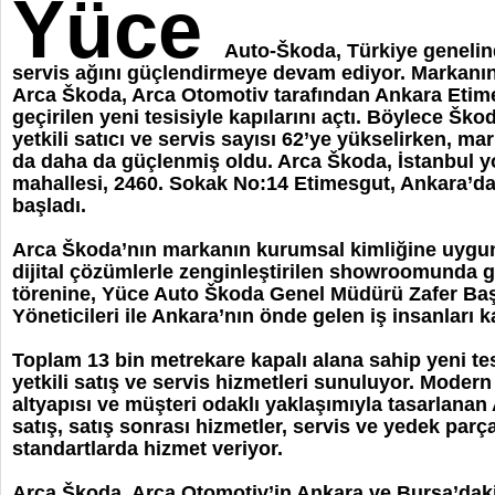
Yüce
Auto-Škoda, Türkiye genelinde
servis ağını güçlendirmeye devam ediyor. Markanın
Arca Škoda, Arca Otomotiv tarafından Ankara Etim
geçirilen yeni tesisiyle kapılarını açtı. Böylece Šk
yetkili satıcı ve servis sayısı 62’ye yükselirken, m
da daha da güçlenmiş oldu. Arca Škoda, İstanbul 
mahallesi, 2460. Sokak No:14 Etimesgut, Ankara’d
başladı.
Arca Škoda’nın markanın kurumsal kimliğine uygun
dijital çözümlerle zenginleştirilen showroomunda ge
törenine, Yüce Auto Škoda Genel Müdürü Zafer Ba
Yöneticileri ile Ankara’nın önde gelen iş insanları ka
Toplam 13 bin metrekare kapalı alana sahip yeni te
yetkili satış ve servis hizmetleri sunuluyor. Modern
altyapısı ve müşteri odaklı yaklaşımıyla tasarlan
satış, satış sonrası hizmetler, servis ve yedek par
standartlarda hizmet veriyor.
Arca Škoda, Arca Otomotiv’in Ankara ve Bursa’dak