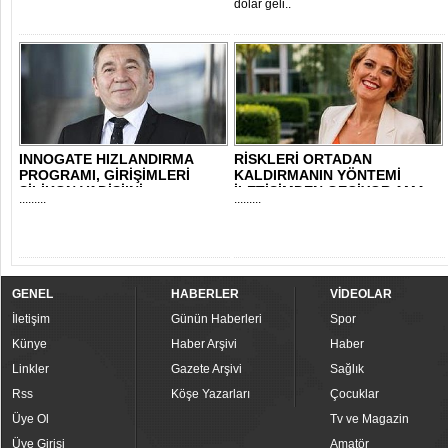
dolar geli..
INNOGATE HIZLANDIRMA
RİSKLERİ ORTADAN
PROGRAMI, GİRİŞİMLERİ
KALDIRMANIN YÖNTEMİ
SİLİKON VADİSİ’Nİ..
İLETİŞİMDEN GEÇİYOR AMA..
.........
.........
GENEL
HABERLER
VİDEOLAR
İletişim
Günün Haberleri
Spor
Künye
Haber Arşivi
Haber
Linkler
Gazete Arşivi
Sağlık
Rss
Köşe Yazarları
Çocuklar
Üye Ol
Tv ve Magazin
Üye Girişi
Amatör