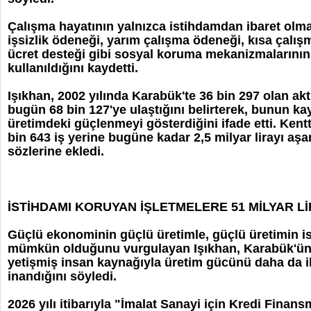
Çalışma hayatının yalnızca istihdamdan ibaret olmad
işsizlik ödeneği, yarım çalışma ödeneği, kısa çalı
ücret desteği gibi sosyal koruma mekanizmalarının 
kullanıldığını kaydetti.
Işıkhan, 2002 yılında Karabük'te 36 bin 297 olan akti
bugün 68 bin 127'ye ulaştığını belirterek, bunun kay
üretimdeki güçlenmeyi gösterdiğini ifade etti. Kentt
bin 643 iş yerine bugüne kadar 2,5 milyar lirayı aşa
sözlerine ekledi.
İSTİHDAMI KORUYAN İŞLETMELERE 51 MİLYAR L
Güçlü ekonominin güçlü üretimle, güçlü üretimin is
mümkün olduğunu vurgulayan Işıkhan, Karabük'ün 
yetişmiş insan kaynağıyla üretim gücünü daha da il
inandığını söyledi.
2026 yılı itibarıyla "İmalat Sanayi için Kredi Finan