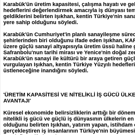
Karabük'ün üretim kapasitesi, çalışma hayatı ve ge
hedeflerini değerlendirmek amacıyla iş dünyası tems
geldiklerini belirten Işıkhan, kentin Türkiye'nin san
yere sahip olduğunu söyledi.
Karabük'ün Cumhuriyet'in planlı sanayileşme süre
şehirlerinden biri olduğunu ifade eden Işıkhan, 
üzere güçlü sanayi altyapısıyla üretim üssü haline ge
Safranbolu'nun tarihi mirası ve Yenice'nin doğal zen
Karabük'ün sanayi ile kültürü bir araya getiren güç
vurgulayan Işıkhan, kentin Türkiye Yüzyılı hedefler
üstleneceğine inandığını söyledi.
'ÜRETİM KAPASİTESİ VE NİTELİKLİ İŞ GÜCÜ ÜL
AVANTAJI'
Küresel ekonomide belirsizliklerin arttığı bir döne
nitelikli iş gücü ve güçlü iş dünyasının ülkelerin e
olduğunu belirten Işıkhan, yatırım yapan, istihdam 
gerçekleştiren iş insanlarının Türkiye'nin büyümes