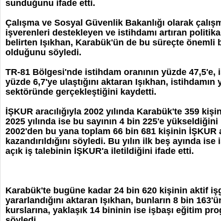
sunduğunu ifade etti.
Çalışma ve Sosyal Güvenlik Bakanlığı olarak çalışm
işverenleri destekleyen ve istihdamı artıran politika
belirten Işıkhan, Karabük'ün de bu süreçte önemli 
olduğunu söyledi.
TR-81 Bölgesi'nde istihdam oranının yüzde 47,5'e, iş
yüzde 6,7'ye ulaştığını aktaran Işıkhan, istihdamın 
sektöründe gerçekleştiğini kaydetti.
İŞKUR aracılığıyla 2002 yılında Karabük'te 359 kişinin
2025 yılında ise bu sayının 4 bin 225'e yükseldiğini 
2002'den bu yana toplam 66 bin 681 kişinin İŞKUR a
kazandırıldığını söyledi. Bu yılın ilk beş ayında ise
açık iş talebinin İŞKUR'a iletildiğini ifade etti.
Karabük'te bugüne kadar 24 bin 620 kişinin aktif 
yararlandığını aktaran Işıkhan, bunların 8 bin 163'
kurslarına, yaklaşık 14 bininin ise işbaşı eğitim pro
söyledi.