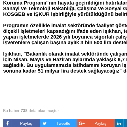
Koruma Programı"nın hayata geçirildiğini hatırlata
Sanayi ve Teknoloji Bakanlığı, Çalışma ve Sosyal G
KOSGEB ve İŞKUR işbirliğiyle yürütüldüğünü belirt
Programın özellikle imalat sektöründe faaliyet göst
ölçekli işletmeleri kapsadığını ifade eden Işıkhan, t
yapan işletmelerde 2026 yılı boyunca sigortalı çalı
işverenlere çalışan başına aylık 3 bin 500 lira dest
Işıkhan, "Bakanlık olarak imalat sektöründe çalışan
için Nisan, Mayıs ve Haziran aylarında yaklaşık 6,7 
sağladık. Bu uygulamamızla istihdamını koruyan işl
sonuna kadar 51 milyar lira destek sağlayacağız" d
Bu haber
738
defa okunmuştur.
Paylaş
Tweetle
Paylaş