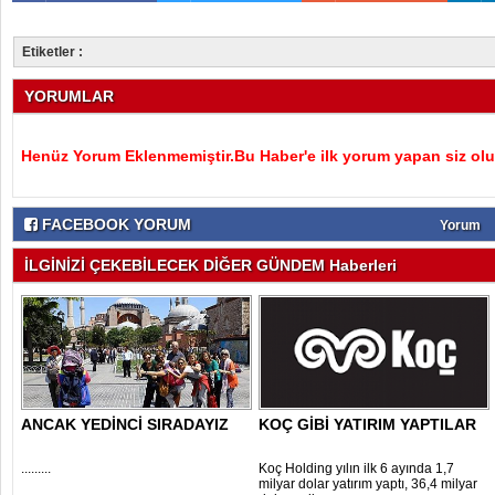
Etiketler :
YORUMLAR
Henüz Yorum Eklenmemiştir.Bu Haber'e ilk yorum yapan siz olu
FACEBOOK YORUM
Yorum
İLGİNİZİ ÇEKEBİLECEK DİĞER GÜNDEM Haberleri
ANCAK YEDİNCİ SIRADAYIZ
KOÇ GİBİ YATIRIM YAPTILAR
.........
Koç Holding yılın ilk 6 ayında 1,7
milyar dolar yatırım yaptı, 36,4 milyar