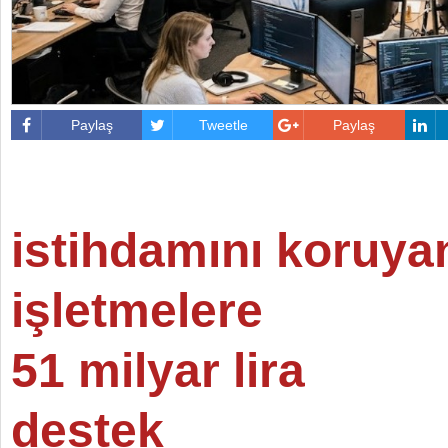
Paylaş
Tweetle
Paylaş
istihdamını koruya
işletmelere
51 milyar lira
destek