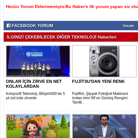
Henüz Yorum Eklenmemiştir.Bu Haber'e ilk yorum yapan siz olu
FACEBOOK YORUM
Yorum
İLGİNİZİ ÇEKEBİLECEK DİĞER TEKNOLOJİ Haberleri
ONLAR İÇİN ZİRVE EN NET
FUJİTSU'DAN YENİ RENK
KOLAYLARDAN
Kolaysoft Teknoloji, Bilişim500’de 5
Fujifilm, Şipşak Fotoğraf Makinesi
yıl üst üste zirvede
instax mini 99’un Gümüş Rengini
Tanıttı ..