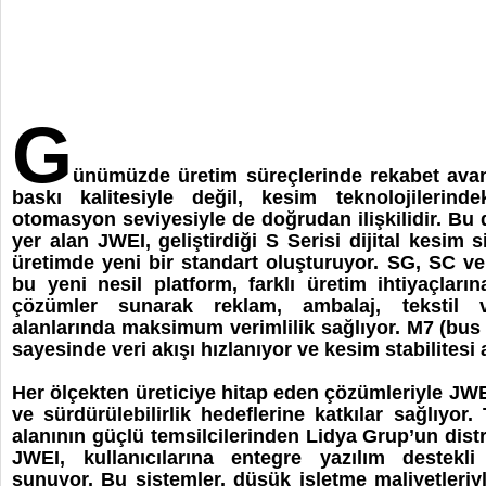
G
ünümüzde üretim süreçlerinde rekabet avan
baskı kalitesiyle değil, kesim teknolojilerind
otomasyon seviyesiyle de doğrudan ilişkilidir. 
yer alan JWEI, geliştirdiği S Serisi dijital kesim s
üretimde yeni bir standart oluşturuyor. SG, SC ve
bu yeni nesil platform, farklı üretim ihtiyaçların
çözümler sunarak reklam, ambalaj, tekstil v
alanlarında maksimum verimlilik sağlıyor. M7 (bus 
sayesinde veri akışı hızlanıyor ve kesim stabilitesi a
Her ölçekten üreticiye hitap eden çözümleriyle JWEI
ve sürdürülebilirlik hedeflerine katkılar sağlıyor. 
alanının güçlü temsilcilerinden Lidya Grup’un dist
JWEI, kullanıcılarına entegre yazılım destekl
sunuyor. Bu sistemler, düşük işletme maliyetleriy