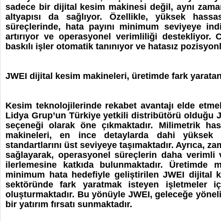
sadece bir dijital kesim makinesi değil, aynı zama
altyapısı da sağlıyor. Özellikle, yüksek hassa
süreçlerinde, hata payını minimum seviyeye indir
artırıyor ve operasyonel verimliliği destekliyor.
baskılı işler otomatik tanınıyor ve hatasız pozisyon
JWEI dijital kesim makineleri, üretimde fark yaratan
Kesim teknolojilerinde rekabet avantajı elde etmek 
Lidya Grup’un Türkiye yetkili distribütörü olduğu J
seçeneği olarak öne çıkmaktadır. Milimetrik has
makineleri, en ince detaylarda dahi yüksek 
standartlarını üst seviyeye taşımaktadır. Ayrıca, z
sağlayarak, operasyonel süreçlerin daha verimli v
ilerlemesine katkıda bulunmaktadır. Üretimde 
minimum hata hedefiyle geliştirilen JWEI dijital 
sektöründe fark yaratmak isteyen işletmeler içi
oluşturmaktadır. Bu yönüyle JWEI, geleceğe yönelik 
bir yatırım fırsatı sunmaktadır.