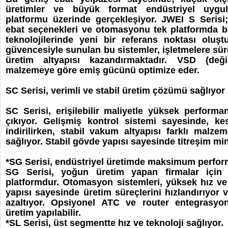
üretimler ve büyük format endüstriyel uygul
platformu üzerinde gerçekleşiyor. JWEI S Serisi;
ebat seçenekleri ve otomasyonu tek platformda bir
teknolojilerinde yeni bir referans noktası oluş
güvencesiyle sunulan bu sistemler, işletmelere sürd
üretim altyapısı kazandırmaktadır. VSD (değ
malzemeye göre emiş gücünü optimize eder.
SC Serisi, verimli ve stabil üretim çözümü sağlıyor
SC Serisi, erişilebilir maliyetle yüksek perform
çıkıyor. Gelişmiş kontrol sistemi sayesinde, k
indirilirken, stabil vakum altyapısı farklı malze
sağlıyor. Stabil gövde yapısı sayesinde titreşim m
*SG Serisi, endüstriyel üretimde maksimum perfo
SG Serisi, yoğun üretim yapan firmalar için g
platformdur. Otomasyon sistemleri, yüksek hız v
yapısı sayesinde üretim süreçlerini hızlandırıyor v
azaltıyor. Opsiyonel ATC ve router entegrasyo
üretim yapılabilir.
*SL Serisi, üst segmentte hız ve teknoloji sağlıyor.