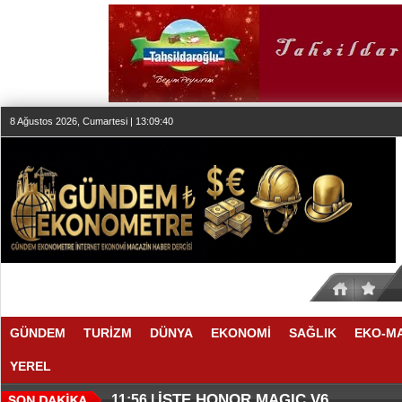
8 Ağustos 2026, Cumartesi | 13:09:41
GÜNDEM
TURİZM
DÜNYA
EKONOMİ
SAĞLIK
EKO-M
YEREL
THY REKOR KIRMAYI SEVİYOR
ÖZEL FİYATLARLA GELDİLER
12:17 |
12:02 |
İŞTE HONOR MAGIC V6
11:56 |