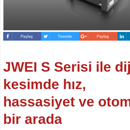
Paylaş
Tweetle
Paylaş
JWEI S Serisi ile dij
kesimde hız,
hassasiyet ve oto
bir arada