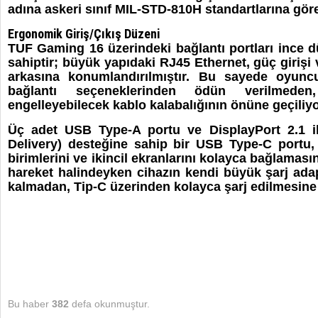
adına askeri sınıf MIL-STD-810H standartlarına göre ti
Ergonomik Giriş/Çıkış Düzeni
TUF Gaming 16 üzerindeki bağlantı portları ince 
sahiptir; büyük yapıdaki RJ45 Ethernet, güç girişi 
arkasına konumlandırılmıştır. Bu sayede oyuncu
bağlantı seçeneklerinden ödün verilmeden
engelleyebilecek kablo kalabalığının önüne geçiliyo
Üç adet USB Type-A portu ve DisplayPort 2.1 i
Delivery) desteğine sahip bir USB Type-C portu,
birimlerini ve ikincil ekranlarını kolayca bağlaması
hareket halindeyken cihazın kendi büyük şarj ad
kalmadan, Tip-C üzerinden kolayca şarj edilmesine
Bu haber
382
defa okunmuştur.