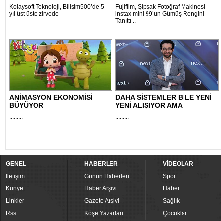
Kolaysoft Teknoloji, Bilişim500’de 5
Fujifilm, Şipşak Fotoğraf Makinesi
yıl üst üste zirvede
instax mini 99’un Gümüş Rengini
Tanıttı ..
ANİMASYON EKONOMİSİ
DAHA SİSTEMLER BİLE YENİ
BÜYÜYOR
YENİ ALIŞIYOR AMA
.........
.........
GENEL
HABERLER
VİDEOLAR
İletişim
Günün Haberleri
Spor
Künye
Haber Arşivi
Haber
Linkler
Gazete Arşivi
Sağlık
Rss
Köşe Yazarları
Çocuklar