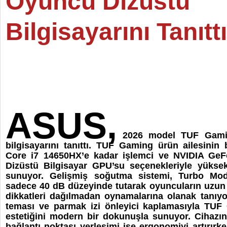
Oyuncu Dizüstü
Bilgisayarını Tanıttı
ASUS,
2026 model TUF Gamin
bilgisayarını tanıttı. TUF Gaming ürün ailesinin 
Core i7 14650HX’e kadar işlemci ve NVIDIA GeF
Dizüstü Bilgisayar GPU’su seçenekleriyle yükse
sunuyor. Gelişmiş soğutma sistemi, Turbo Mo
sadece 40 dB düzeyinde tutarak oyuncuların uzun 
dikkatleri dağılmadan oynamalarına olanak tanıy
teması ve parmak izi önleyici kaplamasıyla TUF
estetiğini modern bir dokunuşla sunuyor. Cihazın
bağlantı noktası yerleşimi ise ergonomiyi artırır