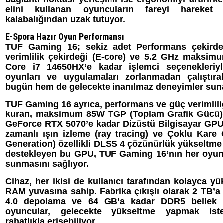
elini kullanan oyuncuların fareyi hareket e
kalabalığından uzak tutuyor.
E-Spora Hazır Oyun Performansı
TUF Gaming 16; sekiz adet Performans çekirdeğ
verimlilik çekirdeği (E-core) ve 5.2 GHz maksimu
Core i7 14650HX’e kadar işlemci seçenekleriyl
oyunları ve uygulamaları zorlanmadan çalıştır
bugün hem de gelecekte inanılmaz deneyimler sun
TUF Gaming 16 ayrıca, performans ve güç verimliliğ
kuran, maksimum 85W TGP (Toplam Grafik Gücü) 
GeForce RTX 5070’e kadar Dizüstü Bilgisayar GPU’
zamanlı ışın izleme (ray tracing) ve Çoklu Kare
Generation) özellikli DLSS 4 çözünürlük yükseltme 
destekleyen bu GPU, TUF Gaming 16’nın her oyund
sunmasını sağlıyor.
Cihaz, her ikisi de kullanıcı tarafından kolayca yü
RAM yuvasına sahip. Fabrika çıkışlı olarak 2 TB’a
4.0 depolama ve 64 GB’a kadar DDR5 bellek i
oyuncular, gelecekte yükseltme yapmak isted
rahatlıkla erişebiliyor.