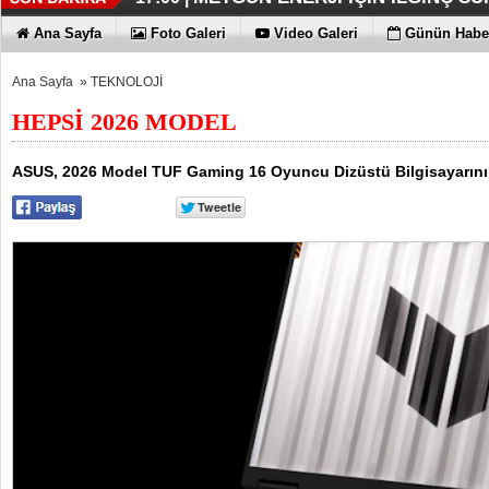
İŞTE HONOR MAGIC V6
TECNO'DA YENİLİKLER VAR
THY REKOR KIRMAYI SEVİYOR
ÖZEL FİYATLARLA GELDİLER
12:17 |
12:02 |
11:56 |
11:53 |
Ana Sayfa
Foto Galeri
Video Galeri
Günün Haber
Ana Sayfa
»
TEKNOLOJİ
HEPSİ 2026 MODEL
ASUS, 2026 Model TUF Gaming 16 Oyuncu Dizüstü Bilgisayarını 