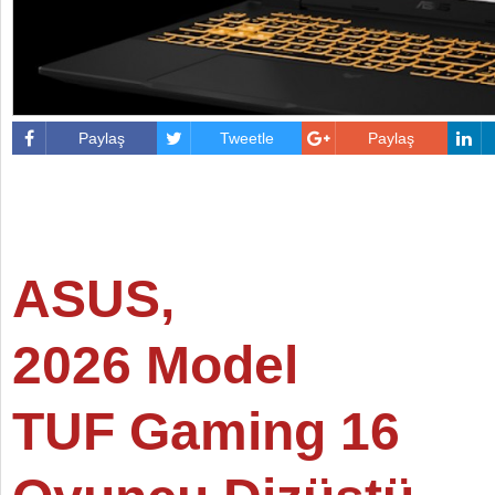
Paylaş
Tweetle
Paylaş
ASUS,
2026 Model
TUF Gaming 16