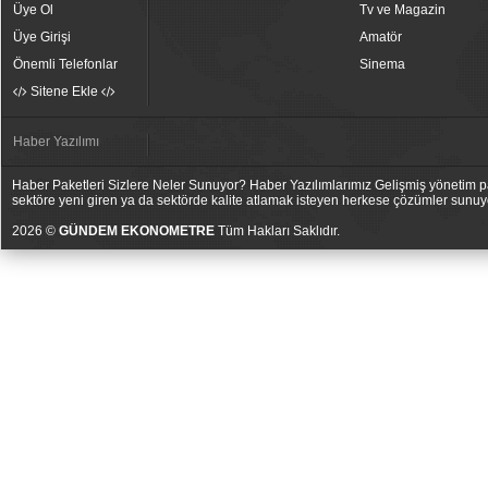
Üye Ol
Tv ve Magazin
Üye Girişi
Amatör
Önemli Telefonlar
Sinema
Sitene Ekle
Haber Yazılımı
Haber Paketleri Sizlere Neler Sunuyor? Haber Yazılımlarımız Gelişmiş yönetim pan
sektöre yeni giren ya da sektörde kalite atlamak isteyen herkese çözümler sunuy
2026 ©
GÜNDEM EKONOMETRE
Tüm Hakları Saklıdır.