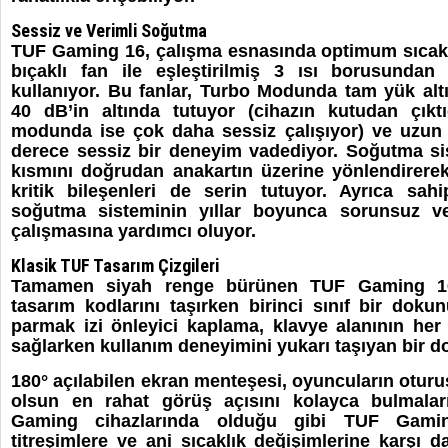
Sessiz ve Verimli Soğutma
TUF Gaming 16, çalışma esnasında optimum sıcaklı
bıçaklı fan ile eşleştirilmiş 3 ısı borusundan
kullanıyor. Bu fanlar, Turbo Modunda tam yük alt
40 dB’in altında tutuyor (cihazın kutudan çıkt
modunda ise çok daha sessiz çalışıyor) ve uzun
derece sessiz bir deneyim vadediyor. Soğutma sis
kısmını doğrudan anakartın üzerine yönlendirere
kritik bileşenleri de serin tutuyor. Ayrıca sahip
soğutma sisteminin yıllar boyunca sorunsuz v
çalışmasına yardımcı oluyor.
Klasik TUF Tasarım Çizgileri
Tamamen siyah renge bürünen TUF Gaming 1
tasarım kodlarını taşırken birinci sınıf bir doku
parmak izi önleyici kaplama, klavye alanının he
sağlarken kullanım deneyimini yukarı taşıyan bir d
180° açılabilen ekran menteşesi, oyuncuların oturu
olsun en rahat görüş açısını kolayca bulmalar
Gaming cihazlarında olduğu gibi TUF Gami
titreşimlere ve ani sıcaklık değişimlerine karşı da