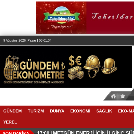
9 Ağustos 2026, Pazar | 03:01:35
GÜNDEM
TURİZM
DÜNYA
EKONOMİ
SAĞLIK
EKO-M
YEREL
O ANLAŞMADA NELER VAR
O TAHMİNDE YÜKSELME VAR
17:11 |
17:08 |
METGÜN ENERJİ İÇİN İLGİNÇ S
17:00 |