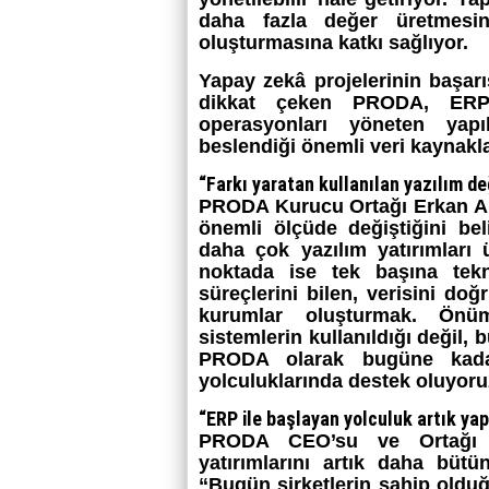
daha fazla değer üretmesin
oluşturmasına katkı sağlıyor.
Yapay zekâ projelerinin başarı
dikkat çeken PRODA, ERP 
operasyonları yöneten yapı
beslendiği önemli veri kaynakla
“Farkı yaratan kullanılan yazılım de
PRODA Kurucu Ortağı Erkan Ahta
önemli ölçüde değiştiğini beli
daha çok yazılım yatırımları 
noktada ise tek başına tekno
süreçlerini bilen, verisini d
kurumlar oluşturmak. Önü
sistemlerin kullanıldığı değil, 
PRODA olarak bugüne kada
yolculuklarında destek oluyor
“ERP ile başlayan yolculuk artık ya
PRODA CEO’su ve Ortağı Be
yatırımlarını artık daha bütü
“Bugün şirketlerin sahip olduğ