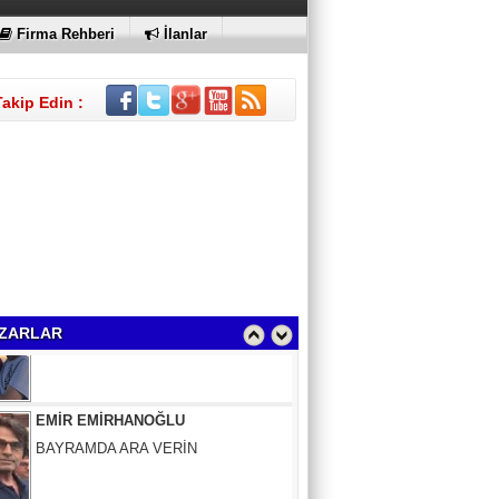
Firma Rehberi
İlanlar
Takip Edin :
Sinem Elgün
GEÇMİŞİN SIRLARINA VAKIF OLUN
ZARLAR
EMİR EMİRHANOĞLU
BAYRAMDA ARA VERİN
MACİT SOYDAN