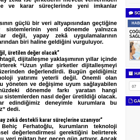
e ve karar süreçlerinde yeni imkanlar
SO
sının güçlü bir veri altyapısından geçtiğine
HAB
sistemlerinin yeni dönemde yalnızca
ÇOĞU
lar değil, yapay zekâ uygulamalarının
SAĞL
rından biri haline geldiğini vurguluyor.
ğil, üretilen değer olacak”
gil, dijitalleşme yaklaşımının yıllar içinde
rterek “Uzun yıllar şirketler dijitalleşmeyi
üzerinden değerlendirdi. Bugün geldiğimiz
HA
loji yatırımı yeterli değil. Önemli olan
oğru yöneten ve değişime uyum sağlayabilen
müzdeki dönemde farkı yaratan hangi
bu sistemlerden nasıl değer üretildiği olacak.
GA
r edindiğimiz deneyimle kurumlara bu
uz”
dedi.
pay zekâ destekli karar süreçlerine uzanıyor”
hiç Ferhatoğlu, kurumların teknoloji
nsel değerlendirmesi gerektiğini belirt
erek
u veri miktarı her geçen gün artıyor. Ancak