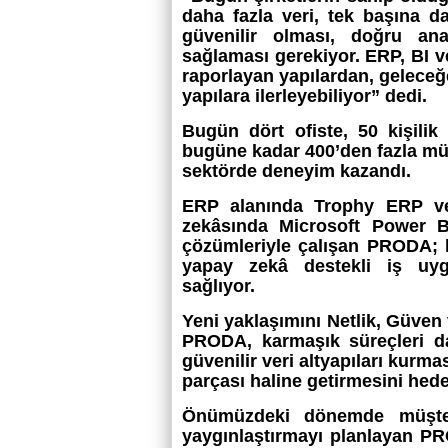
daha fazla veri, tek başına d
güvenilir olması, doğru ana
sağlaması gerekiyor. ERP, BI ve 
raporlayan yapılardan, geleceğ
yapılara ilerleyebiliyor”
dedi.
Bugün dört ofiste, 50 kişili
bugüne kadar 400’den fazla müşt
sektörde deneyim kazandı.
ERP alanında Trophy ERP ve
zekâsında Microsoft Power B
çözümleriyle çalışan PRODA; k
yapay zekâ destekli iş uygu
sağlıyor.
Yeni yaklaşımını
Netlik, Güven
PRODA, karmaşık süreçleri dah
güvenilir veri altyapıları kurma
parçası haline getirmesini hede
Önümüzdeki dönemde müşteri
yaygınlaştırmayı planlayan P