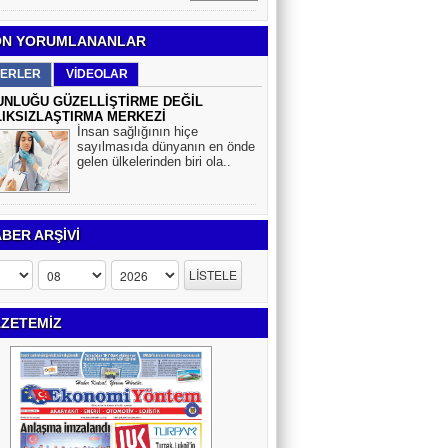
N YORUMLANANLAR
ERLER
VİDEOLAR
NLUĞU GÜZELLİŞTİRME DEĞİL
IKSIZLAŞTIRMA MERKEZİ
İnsan sağlığının hiçe
sayılmasıda dünyanın en önde
gelen ülkelerinden biri ola..
BER ARŞİVİ
ZETEMİZ