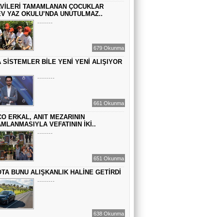
VİLERİ TAMAMLANAN ÇOCUKLAR
GEÇMİŞİN SIRLARINA VAKIF OLUN
V YAZ OKULU’NDA UNUTULMAZ..
........
EMİR EMİRHANOĞLU
679 Okunma
BAYRAMDA ARA VERİN
 SİSTEMLER BİLE YENİ YENİ ALIŞIYOR
.........
MACİT SOYDAN
DÜNYANIN MERKEZİNDE YAŞADIĞINI
661 Okunma
SANANLAR...
O ERKAL, ANIT MEZARININ
MLANMASIYLA VEFATININ İKİ..
........
651 Okunma
TA BUNU ALIŞKANLIK HALİNE GETİRDİ
.........
638 Okunma