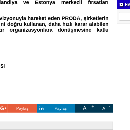
landiya ve Estonya merkezli fırsatları
HA
 vizyonuyla hareket eden PRODA, şirketlerin
ini doğru kullanan, daha hızlı karar alabilen
r organizasyonlara dönüşmesine katkı
SI
A
Paylaş
Paylaş
A