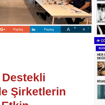
A
Paylaş
Paylaş
A
ÇO
BUG
HER 
DEĞİ
 Destekli
RİSK
e Şirketlerin