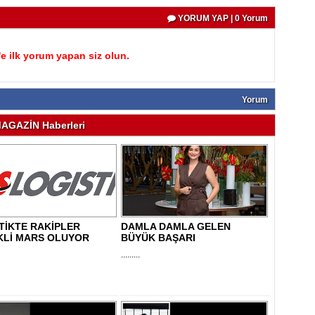
YORUM YAP | 0 Yorum
 ilk yorum yapan siz olun.
Yorum
AGAZİN Haberleri
TİKTE RAKİPLER
DAMLA DAMLA GELEN
KLİ MARS OLUYOR
BÜYÜK BAŞARI
.........