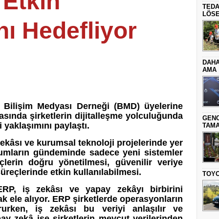
 Etkin
TEDA
LÖSE
ı Hedefliyor
DAHA
AMA
, Bilişim Medyası Derneği (BMD) üyelerine
sında şirketlerin dijitalleşme yolculuğunda
GENC
i yaklaşımını paylaştı.
TAMA
ekâsı ve kurumsal teknoloji projelerinde yer
umların gündeminde sadece yeni sistemler
lerin doğru yönetilmesi, güvenilir veriye
üreçlerinde etkin kullanılabilmesi.
TOYO
P, iş zekâsı ve yapay zekâyı birbirini
k ele alıyor. ERP şirketlerde operasyonların
rurken, iş zekâsı bu veriyi anlaşılır ve
apay zekâ ise şirketlerin mevcut verilerinden