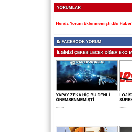
YORUMLAR
Henüz Yorum Eklenmemiştir.Bu Haber'e
FACEBOOK YORUM
İLGİNİZİ ÇEKEBİLECEK DİĞER EKO-M
YAPAY ZEKA HİÇ BU DENLİ
LOJİS
ÖNEMSENMEMİŞTİ
SÜRE
.........
.........