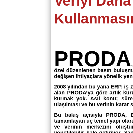
Veriyi Daha
Kullanmasın
PRODA
özel düzenlenen basın buluşma
değişen ihtiyaçlara yönelik yen
2008 yılından bu yana ERP, iş z
alan PRODA’ya göre artık kur
kurmak yok. Asıl konu; süreç
ulaşılması ve bu verinin karar s
Bu bakış açısıyla PRODA, ER
tamamlayan üç temel yapı olara
ve verinin merkezini oluştu
yönetilebilir hale getiriyor. Y