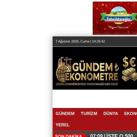
7 Ağustos 2026, Cuma | 14:26:43
GÜNDEM
TURİZM
DÜNYA
EKON
YEREL
İŞTE O 500
07:09 |