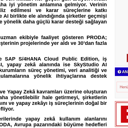
aha iyi yönetim anlamına gelmiyor. Verinin
liz edilmesi ve karar süreçlerine katkı
AI birlikte ele alındığında şirketler geçmişi
e yönelik daha güçlü karar desteği sağlayan
k uzman ekibiyle faaliyet gösteren PRODA;
erinin projelerinde yer aldı ve 30’dan fazla
 SAP S/4HANA Cloud Public Edition, iş
I, yapay zekâ alanında ise SkyStudio AI
urumların süreç yönetimi, veri analitiği ve
AN
lamalarına yönelik ihtiyaçlarına destek
Henü
 ve Yapay Zekâ
kavramları üzerine oluşturan
a yönetilebilir hale getirmeyi, şirketlerin
sını ve yapay zekâyı iş süreçlerinin doğal bir
fliyor.
lerinde yapay zekâ kullanım alanlarını
RODA, Avrupa pazarındaki büyüme hedefleri