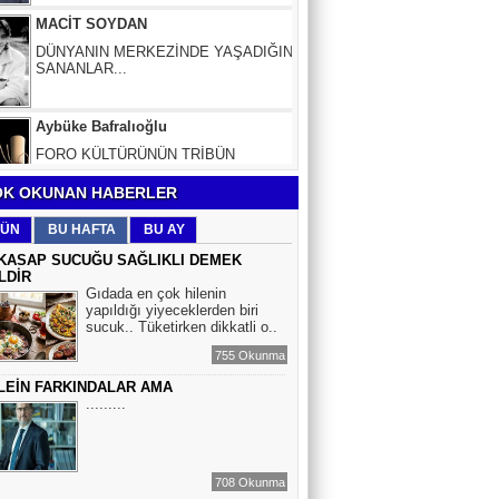
DÜNYANIN MERKEZİNDE YAŞADIĞINI
SANANLAR...
Aybüke Bafralıoğlu
FORO KÜLTÜRÜNÜN TRİBÜN
OYUNCULARI
BOĞAÇ YÜZGÜL
K OKUNAN HABERLER
TURİZM VE EĞİTİM
ÜN
BU HAFTA
BU AY
KASAP SUCUĞU SAĞLIKLI DEMEK
LDİR
Mr.Hiko...
Gıdada en çok hilenin
yapıldığı yiyeceklerden biri
KORKU VE ŞÜPHE
sucuk.. Tüketirken dikkatli o..
DÜŞMANLARINIZDIR...
755 Okunma
LEİN FARKINDALAR AMA
Çiğdem Yorgancıoğlu
.........
İkilikli ve İkircikli Tabiat Diyalektiğinde
Mobius Spiral Mucizeler, Akış ve Doğa
Döngüsünün Bilgeliği...
708 Okunma
Sinem Elgün