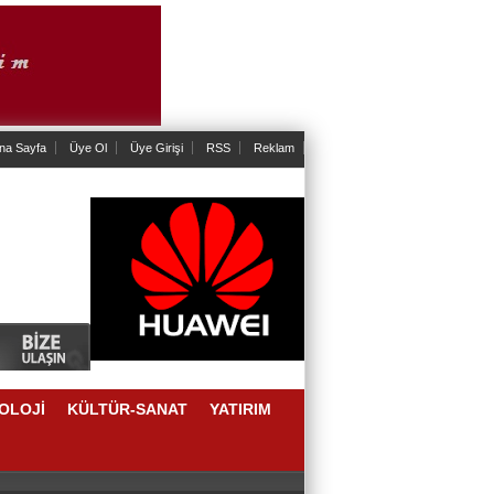
na Sayfa
Üye Ol
Üye Girişi
RSS
Reklam
OLOJİ
KÜLTÜR-SANAT
YATIRIM