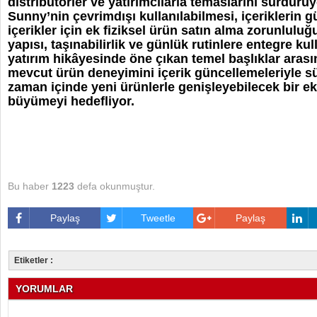
distribütörler ve yatırımcılarla temaslarını sürdürüy
Sunny’nin çevrimdışı kullanılabilmesi, içeriklerin 
içerikler için ek fiziksel ürün satın alma zorunluluğ
yapısı, taşınabilirlik ve günlük rutinlere entegre ku
yatırım hikâyesinde öne çıkan temel başlıklar arasın
mevcut ürün deneyimini içerik güncellemeleriyle sür
zaman içinde yeni ürünlerle genişleyebilecek bir e
büyümeyi hedefliyor.
Bu haber
1223
defa okunmuştur.
Paylaş
Tweetle
Paylaş
Etiketler :
YORUMLAR