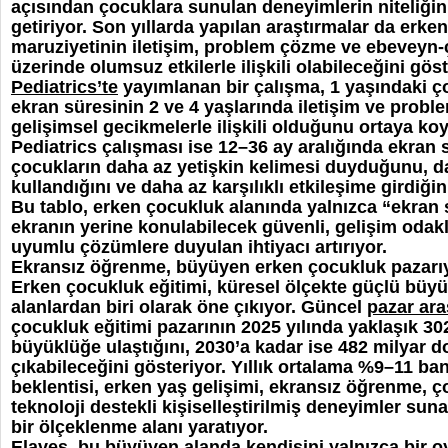
açısından çocuklara sunulan deneyimlerin niteliğin
getiriyor. Son yıllarda yapılan araştırmalar da erk
maruziyetinin iletişim, problem çözme ve ebeveyn-
üzerinde olumsuz etkilerle ilişkili olabileceğini gös
Pediatrics’te
yayımlanan bir çalışma, 1 yaşındaki ç
ekran süresinin 2 ve 4 yaşlarında iletişim ve prob
gelişimsel gecikmelerle ilişkili olduğunu ortaya k
Pediatrics çalışması ise 12–36 ay aralığında ekran s
çocukların daha az yetişkin kelimesi duyduğunu, da
kullandığını ve daha az karşılıklı etkileşime girdiğin
Bu tablo, erken çocukluk alanında yalnızca “ekran s
ekranın yerine konulabilecek güvenli, gelişim odakl
uyumlu çözümlere duyulan ihtiyacı artırıyor.
Ekransız öğrenme, büyüyen erken çocukluk pazarıy
Erken çocukluk eğitimi, küresel ölçekte güçlü büyü
alanlardan biri olarak öne çıkıyor. Güncel
pazar ara
çocukluk eğitimi pazarının 2025 yılında yaklaşık 30
büyüklüğe ulaştığını, 2030’a kadar ise 482 milyar d
çıkabileceğini gösteriyor. Yıllık ortalama %9–11 b
beklentisi, erken yaş gelişimi, ekransız öğrenme, çok
teknoloji destekli kişiselleştirilmiş deneyimler su
bir ölçeklenme alanı yaratıyor.
Elaves, bu büyüyen alanda kendisini yalnızca bir 