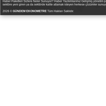
Haber Paketleri Sizlere Neler Sunuyor? Haber Yazılımlarımız Gelişmiş yönetim pan
sektöre yeni giren ya da sektörde kalite atlamak isteyen herkese çözümler sunuy
2026 ©
GÜNDEM EKONOMETRE
Tüm Hakları Saklıdır.