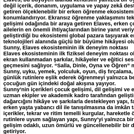
değil içerik, donanım, uygulama ve yapay zekâ deste
getiren ölçeklenebilir bir erken öğrenme ekosistem
konumlandırıyor. Ekransız öğrenme yaklaşımını tekn
gelişimi odağında bir araya getiren Elaves, erken
ailelerin en önemli ihtiyaçlarından birine yanıt veriy
geliştirdiği bu ekosistemi global pazara taşıyarak 
teknolojileri alanında güçlü bir büyüme hikâyesi ol
Sunny, Elaves ekosisteminin ilk deneyim noktası
Elaves ekosisteminin ilk fiziksel deneyim noktası 
ekran kullanmadan şarkılar, hikâyeler ve eğitici ses 
geçmesini sağlıyor. “Salla, Dinle, Oyna ve Öğren” 
Sunny, uyku, yemek, yolculuk, oyun, diş fırçalama
günlük rutinlere eşlik ederek öğrenmeyi yalnızca bel
çocuğun gün içindeki doğal akışına yayıyor.
Sunny’nin içerikleri çocuk gelişimi, dil gelişimi ve 
uzman ekipler ve akademik kadro tarafından geliştir
dağarcığını hikâye ve şarkılarla destekleyen yapı, far
erken yaşta yabancı dil ile tanışılmasına da imkân ta
içerikler, tekrar ve ritim temelli kurgular, hareket
rutinlere uyum sağlayan yapı, Sunny’yi yalnızca bir
gelişim odaklı, uzun ömürlü ve güncellenebilir bir 
getiriyor.