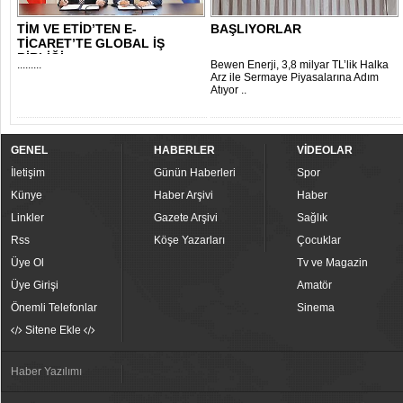
TİM VE ETİD’TEN E-
BAŞLIYORLAR
TİCARET’TE GLOBAL İŞ
BİRLİĞİ
.........
Bewen Enerji, 3,8 milyar TL’lik Halka
Arz ile Sermaye Piyasalarına Adım
Atıyor ..
GENEL
HABERLER
VİDEOLAR
İletişim
Günün Haberleri
Spor
Künye
Haber Arşivi
Haber
Linkler
Gazete Arşivi
Sağlık
Rss
Köşe Yazarları
Çocuklar
Üye Ol
Tv ve Magazin
Üye Girişi
Amatör
Önemli Telefonlar
Sinema
Sitene Ekle
Haber Yazılımı