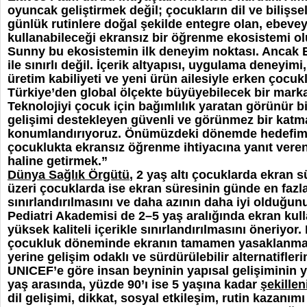
oyuncak geliştirmek değil; çocukların dil ve bilişse
günlük rutinlere doğal şekilde entegre olan, ebeve
kullanabileceği ekransız bir öğrenme ekosistemi 
Sunny bu ekosistemin ilk deneyim noktası. Ancak 
ile sınırlı değil. İçerik altyapısı, uygulama deneyim
üretim kabiliyeti ve yeni ürün ailesiyle erken çocuk
Türkiye’den global ölçekte büyüyebilecek bir marka
Teknolojiyi çocuk için bağımlılık yaratan görünür bi
gelişimi destekleyen güvenli ve görünmez bir katm
konumlandırıyoruz. Önümüzdeki dönemde hedefimiz
çocuklukta ekransız öğrenme ihtiyacına yanıt veren
haline getirmek.”
Dünya Sağlık Örgütü
, 2 yaş altı çocuklarda ekran 
üzeri çocuklarda ise ekran süresinin günde en fazla
sınırlandırılmasını ve daha azının daha iyi olduğunu
Pediatri Akademisi de 2–5 yaş aralığında ekran kul
yüksek kaliteli içerikle sınırlandırılmasını öneriyor
çocukluk döneminde ekranın tamamen yasaklanma
yerine gelişim odaklı ve sürdürülebilir alternatifler
UNICEF’e göre insan beyninin yapısal gelişiminin y
yaş arasında, yüzde 90’ı ise 5 yaşına kadar
şekillen
dil gelişimi, dikkat, sosyal etkileşim, rutin kazanımı