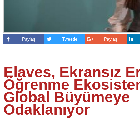
Paylaş
Tweetle
Paylaş
Elaves, Ekransız E
Öğrenme Ekosiste
Global Büyümeye
Odaklanıyor