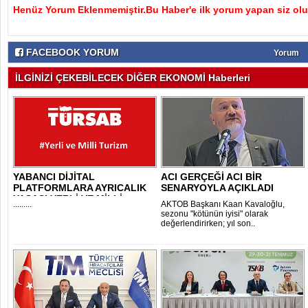
Henüz Yorum Eklenmemiştir.Bu Haber'e ilk yorum yapan siz olu
FACEBOOK YORUM
Yorum
İLGİNİZİ ÇEKEBİLECEK DİĞER EKONOMİ Haberleri
YABANCI DİJİTAL
ACI GERÇEĞİ ACI BİR
PLATFORMLARA AYRICALIK
SENARYOYLA AÇIKLADI
YASASI YERLİ VE MİLLİ..
.........
AKTOB Başkanı Kaan Kavaloğlu,
sezonu "kötünün iyisi" olarak
değerlendirirken; yıl son..