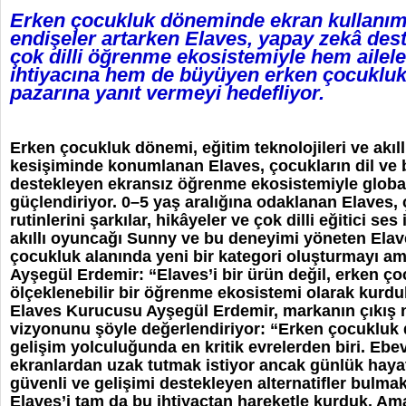
Erken çocukluk döneminde ekran kullanım
endişeler artarken Elaves, yapay zekâ dest
çok dilli öğrenme ekosistemiyle hem ailele
ihtiyacına hem de büyüyen erken çocukluk 
pazarına yanıt vermeyi hedefliyor.
Erken çocukluk dönemi, eğitim teknolojileri ve akıl
kesişiminde konumlanan Elaves, çocukların dil ve bi
destekleyen ekransız öğrenme ekosistemiyle globa
güçlendiriyor. 0–5 yaş aralığına odaklanan Elaves,
rutinlerini şarkılar, hikâyeler ve çok dilli eğitici se
akıllı oyuncağı Sunny ve bu deneyimi yöneten Ela
çocukluk alanında yeni bir kategori oluşturmayı am
Ayşegül Erdemir: “Elaves’i bir ürün değil, erken ç
ölçeklenebilir bir öğrenme ekosistemi olarak kurdu
Elaves Kurucusu Ayşegül Erdemir, markanın çıkış 
vizyonunu şöyle değerlendiriyor: “Erken çocuklu
gelişim yolculuğunda en kritik evrelerden biri. Ebe
ekranlardan uzak tutmak istiyor ancak günlük hayatı
güvenli ve gelişimi destekleyen alternatifler bulmak
Elaves’i tam da bu ihtiyaçtan hareketle kurduk. Ama