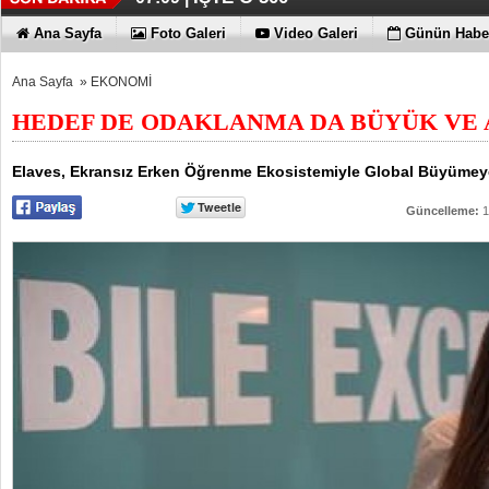
Ana Sayfa
Foto Galeri
Video Galeri
Günün Haber
Ana Sayfa
»
EKONOMİ
HEDEF DE ODAKLANMA DA BÜYÜK VE
Elaves, Ekransız Erken Öğrenme Ekosistemiyle Global Büyümey
Güncelleme:
1