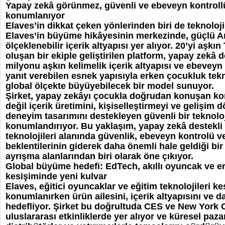
Yapay zekâ görünmez, güvenli ve ebeveyn kontroll
konumlanıyor
Elaves’in dikkat çeken yönlerinden biri de teknoloji 
Elaves’in büyüme hikâyesinin merkezinde, güçlü Ar
ölçeklenebilir içerik altyapısı yer alıyor. 20’yi aşk
oluşan bir ekiple geliştirilen platform, yapay zekâ de
milyonu aşkın kelimelik içerik altyapısı ve ebeveyn g
yanıt verebilen esnek yapısıyla erken çocukluk tekn
global ölçekte büyüyebilecek bir model sunuyor.
Şirket, yapay zekâyı çocukla doğrudan konuşan kon
değil içerik üretimini, kişiselleştirmeyi ve gelişi
deneyim tasarımını destekleyen güvenli bir teknolo
konumlandırıyor. Bu yaklaşım, yapay zekâ destekli
teknolojileri alanında güvenlik, ebeveyn kontrolü 
beklentilerinin giderek daha önemli hale geldiği b
ayrışma alanlarından biri olarak öne çıkıyor.
Global büyüme hedefi: EdTech, akıllı oyuncak ve e
kesişiminde yeni kulvar
Elaves, eğitici oyuncaklar ve eğitim teknolojileri k
konumlanırken ürün ailesini, içerik altyapısını ve 
hedefliyor. Şirket bu doğrultuda CES ve New York 
uluslararası etkinliklerde yer alıyor ve küresel paz