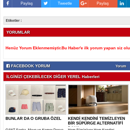
Paylaş
Tweetle
Paylaş
Etiketler :
YORUMLAR
Henüz Yorum Eklenmemiştir.Bu Haber'e ilk yorum yapan siz olu
FACEBOOK YORUM
Yorum
İLGİNİZİ ÇEKEBİLECEK DİĞER YEREL Haberleri
BUNLAR DA O GRUBA ÖZEL
KENDİ KENDİNİ TEMİZLEYEN
BİR SÜPÜRGE ALTERNATİFİ
DAHA..