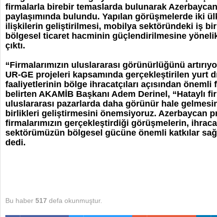
firmalarla birebir temaslarda bulunarak Azerbaycan
paylaşımında bulundu. Yapılan görüşmelerde iki ülk
ilişkilerin geliştirilmesi, mobilya sektöründeki iş bir
bölgesel ticaret hacminin güçlendirilmesine yöneli
çıktı.
“Firmalarımızın uluslararası görünürlüğünü artırıy
UR-GE projeleri kapsamında gerçekleştirilen yurt d
faaliyetlerinin bölge ihracatçıları açısından önemli
belirten AKAMİB Başkanı Adem Derinel, “Hataylı fi
uluslararası pazarlarda daha görünür hale gelmesini
birlikleri geliştirmesini önemsiyoruz. Azerbaycan
firmalarımızın gerçekleştirdiği görüşmelerin, ihrac
sektörümüzün bölgesel gücüne önemli katkılar sağ
dedi.
Bu haber
517
defa okunmuştur.