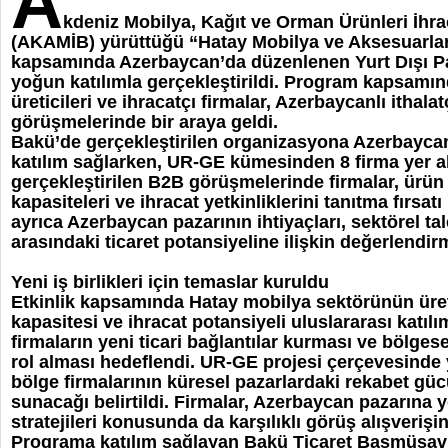
A
kdeniz Mobilya, Kağıt ve Orman Ürünleri İhraca
(AKAMİB) yürüttüğü “Hatay Mobilya ve Aksesuarlar
kapsamında Azerbaycan’da düzenlenen Yurt Dışı Pa
yoğun katılımla gerçekleştirildi. Program kapsamın
üreticileri ve ihracatçı firmalar, Azerbaycanlı ithalatçı
görüşmelerinde bir araya geldi.
Bakü’de gerçekleştirilen organizasyona Azerbaycan’
katılım sağlarken, UR-GE kümesinden 8 firma yer 
gerçekleştirilen B2B görüşmelerinde firmalar, ürün 
kapasiteleri ve ihracat yetkinliklerini tanıtma fırsa
ayrıca Azerbaycan pazarının ihtiyaçları, sektörel tal
arasındaki ticaret potansiyeline ilişkin değerlendirm
Yeni iş birlikleri için temaslar kuruldu
Etkinlik kapsamında Hatay mobilya sektörünün üre
kapasitesi ve ihracat potansiyeli uluslararası katılım
firmaların yeni ticari bağlantılar kurması ve bölges
rol alması hedeflendi. UR-GE projesi çerçevesinde y
bölge firmalarının küresel pazarlardaki rekabet güc
sunacağı belirtildi. Firmalar, Azerbaycan pazarına y
stratejileri konusunda da karşılıklı görüş alışveriş
Programa katılım sağlayan Bakü Ticaret Başmüşavi