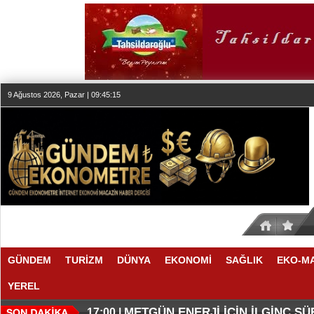
9 Ağustos 2026, Pazar | 09:45:16
GÜNDEM
TURİZM
DÜNYA
EKONOMİ
SAĞLIK
EKO-M
YEREL
O ANLAŞMADA NELER VAR
O TAHMİNDE YÜKSELME VAR
17:11 |
17:08 |
METGÜN ENERJİ İÇİN İLGİNÇ S
17:00 |