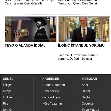
GANT Şapka, Mayo ve Kemer Dosya
Hem Süpürüyor Hem Kendini
Çalışmalarına Özel Görseller
Temizliyor: Qrevo Curv Serisi
TEYO O ALANDA İDDİALI
İLGİNÇ İSTANBUL YORUMU
.........
Tecrübeli turizmciden İstanbul
yorumu: Değerini buluyor
GENEL
HABERLER
VİDEOLAR
İletişim
Günün Haberleri
Spor
Künye
Haber Arşivi
Haber
Linkler
Gazete Arşivi
Sağlık
Rss
Köşe Yazarları
Çocuklar
Üye Ol
Tv ve Magazin