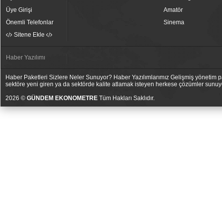
Üye Girişi
Amatör
Önemli Telefonlar
Sinema
Sitene Ekle
Haber Yazılımı
Haber Paketleri Sizlere Neler Sunuyor? Haber Yazılımlarımız Gelişmiş yönetim pan
sektöre yeni giren ya da sektörde kalite atlamak isteyen herkese çözümler sunuy
2026 ©
GÜNDEM EKONOMETRE
Tüm Hakları Saklıdır.