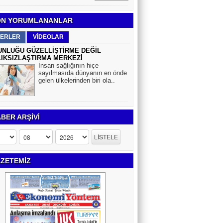
N YORUMLANANLAR
ERLER
VİDEOLAR
NLUĞU GÜZELLİŞTİRME DEĞİL
IKSIZLAŞTIRMA MERKEZİ
İnsan sağlığının hiçe
sayılmasıda dünyanın en önde
gelen ülkelerinden biri ola..
BER ARŞİVİ
ZETEMİZ