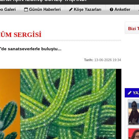
 MAGIC V6
ENİLİKLER VAR
 KIRMAYI SEVİYOR
LARLA GELDİLER
o Galeri
Günün Haberleri
Köşe Yazarları
Anketler
Bizi 
KÜM SERGİSİ
V'de sanatseverlerle buluştu...
Tarih:
13-06-2026 19:34
YA