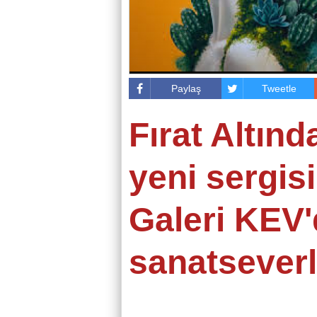
Paylaş
Tweetle
Fırat Altında
yeni sergisi
Galeri KEV
sanatseverle