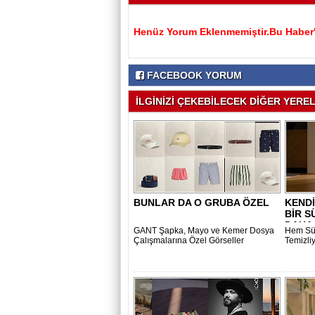
Henüz Yorum Eklenmemiştir.Bu Haber'e
FACEBOOK YORUM
İLGİNİZİ ÇEKEBİLECEK DİĞER YEREL 
BUNLAR DA O GRUBA ÖZEL
KENDİ
BİR S
DAHA.
GANT Şapka, Mayo ve Kemer Dosya
Hem Sü
Çalışmalarına Özel Görseller
Temizli