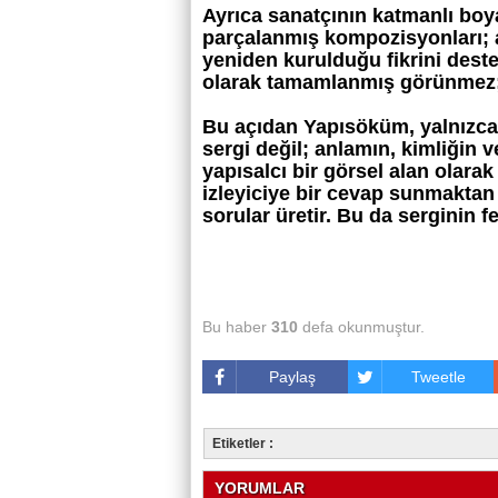
Ayrıca sanatçının katmanlı boya
parçalanmış kompozisyonları; a
yeniden kurulduğu fikrini deste
olarak tamamlanmış görünmez; 
Bu açıdan Yapısöküm, yalnızca
sergi değil; anlamın, kimliğin v
yapısalcı bir görsel alan olarak 
izleyiciye bir cevap sunmaktan 
sorular üretir. Bu da serginin f
Bu haber
310
defa okunmuştur.
Paylaş
Tweetle
Etiketler :
YORUMLAR