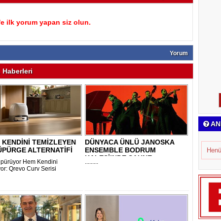
 ilk yorum yapan siz olun.
Yorum
Haberleri
AN
 KENDİNİ TEMİZLEYEN
DÜNYACA ÜNLÜ JANOSKA
ÜPÜRGE ALTERNATİFİ
ENSEMBLE BODRUM
Henü
.
KALESİ’NDE SAHNE
pürüyor Hem Kendini
.........
ALACAK..
yor: Qrevo Curv Serisi