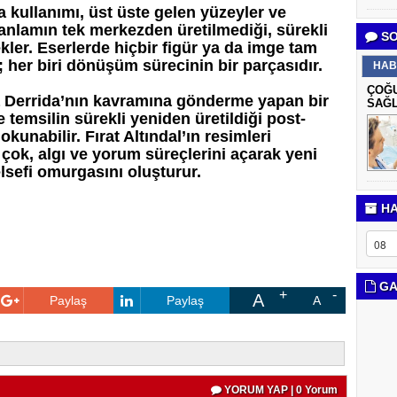
 kullanımı, üst üste gelen yüzeyler ve
nlamın tek merkezden üretilmediği, sürekli
SO
kler. Eserlerde hiçbir figür ya da imge tam
her biri dönüşüm sürecinin bir parçasıdır.
HAB
ÇOĞU
 Derrida’nın kavramına gönderme yapan bir
SAĞL
e temsilin sürekli yeniden üretildiği post-
okunabilir. Fırat Altındal’ın resimleri
çok, algı ve yorum süreçlerini açarak yeni
elsefi omurgasını oluşturur.
HA
GA
A
Paylaş
Paylaş
A
YORUM YAP | 0 Yorum