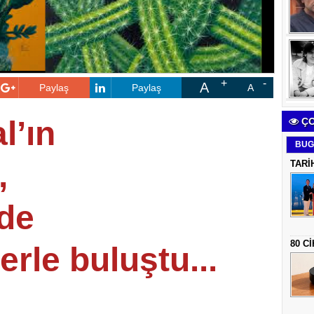
A
Paylaş
Paylaş
A
l’ın
ÇO
BUG
,
TARİ
'de
80 C
rle buluştu...