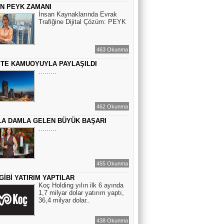
ÇİN PEYK ZAMANI
BİR ROMAN DAHA
İnsan Kaynaklarında Evrak
Trafiğine Dijital Çözüm: PEYK
EMİR EMİRHANOĞLU
463 Okunma
BAYRAMDA ARA VERİN
STE KAMUOYUYLA PAYLAŞILDI
.........
MACİT SOYDAN
BİR KEDİNİN GÖZLERİNE
462 Okunma
BAKABİLMEK...
A DAMLA GELEN BÜYÜK BAŞARI
.........
455 Okunma
GİBİ YATIRIM YAPTILAR
Koç Holding yılın ilk 6 ayında
1,7 milyar dolar yatırım yaptı,
36,4 milyar dolar..
438 Okunma