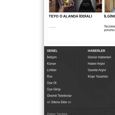
TEYO O ALANDA İDDİALI
İLGİN
.........
Tecrübe
yorumu:
GENEL
HABERLER
İletişim
Günün Haberleri
Künye
Haber Arşivi
Linkler
Gazete Arşivi
Rss
Köşe Yazarları
Üye Ol
Üye Girişi
Önemli Telefonlar
Sitene Ekle
Haber Yazılımı