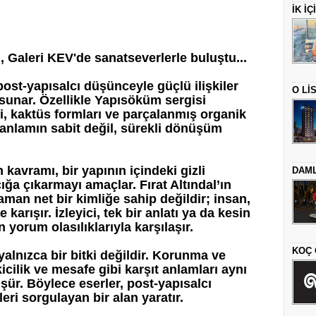
İK İ
si, Galeri KEV'de sanatseverlerle buluştu...
 post-yapısalcı düşünceyle güçlü ilişkiler
O Lİ
l sunar. Özellikle Yapısöküm sergisi
i, kaktüs formları ve parçalanmış organik
 anlamın sabit değil, sürekli dönüşüm
avramı, bir yapının içindeki gizli
DAML
çığa çıkarmayı amaçlar. Fırat Altındal’ın
aman net bir kimliğe sahip değildir; insan,
 karışır. İzleyici, tek bir anlatı ya da kesin
 yorum olasılıklarıyla karşılaşır.
KOÇ 
lnızca bir bitki değildir. Korunma ve
kicilik ve mesafe gibi karşıt anlamları aynı
ür. Böylece eserler, post-yapısalcı
eri sorgulayan bir alan yaratır.