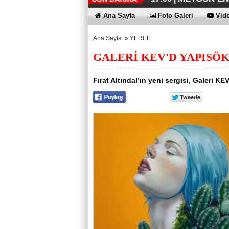
İŞTE HONOR
TECNO'DA Y
THY REKOR
ÖZEL FİYAT
12:17 |
12:02 |
11:56 |
11:53 |
Ana Sayfa
Foto Galeri
Vide
Ana Sayfa
»
YEREL
GALERİ KEV'D YAPISÖ
Fırat Altındal’ın yeni sergisi, Galeri KE