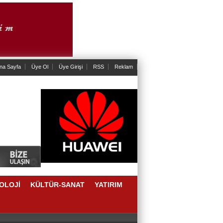
na Sayfa
Üye Ol
Üye Girişi
RSS
Reklam
OLOJİ
KÜLTÜR-SANAT
YATIRIM