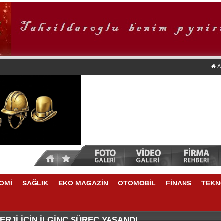
A
OMİ
SAĞLIK
EKO-MAGAZİN
OTOMOBİL
FİNANS
TEKN
DA NELER VAR
E YÜKSELME VAR
RJİ İÇİN İLGİNÇ SÜREÇ YAŞANDI