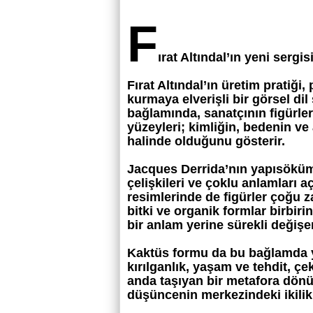
F
ırat Altındal’ın yeni sergi
Fırat Altındal’ın üretim pratiği,
kurmaya elverişli bir görsel di
bağlamında, sanatçının figürler
yüzeyleri; kimliğin, bedenin ve
halinde olduğunu gösterir.
Jacques Derrida’nın yapısöküm k
çelişkileri ve çoklu anlamları a
resimlerinde de figürler çoğu z
bitki ve organik formlar birbirine
bir anlam yerine sürekli değişen
Kaktüs formu da bu bağlamda ya
kırılganlık, yaşam ve tehdit, çe
anda taşıyan bir metafora dönüş
düşüncenin merkezindeki ikilikl