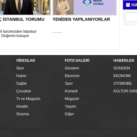
HA
Ç İSTANBUL YORUMU
YENİDEN YAPILANIYORLAR
li turizmciden İstanbul
..........
 Değerini buluyor
VİDEOLAR
FOTO GALERİ
HABERLER
Spor
Gündem
GÜNDEM
Haber
Ekonomi
EKONOMİ
Sağlık
Spor
OTOMOBİL
Çocuklar
Komedi
KÜLTÜR-SAN
Tv ve Magazin
Magazin
Amatör
Yaşam
Sinema
Diğer