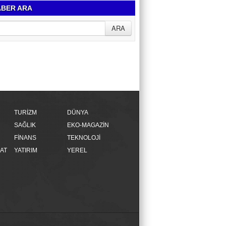
BER ARA
TURİZM
DÜNYA
SAĞLIK
EKO-MAGAZİN
FİNANS
TEKNOLOJİ
AT
YATIRIM
YEREL