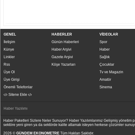
GENEL
HABERLER
VİDEOLAR
İletişim
Günün Haberleri
Spor
Künye
Haber Arşivi
Haber
Linkler
Gazete Arşivi
Sağlık
Rss
Köşe Yazarları
Çocuklar
Üye Ol
Tv ve Magazin
Üye Girişi
Amatör
Önemli Telefonlar
Sinema
Sitene Ekle
Haber Yazılımı
Haber Paketleri Sizlere Neler Sunuyor? Haber Yazılımlarımız Gelişmiş yönetim pan
sektöre yeni giren ya da sektörde kalite atlamak isteyen herkese çözümler sunuy
2026 ©
GÜNDEM EKONOMETRE
Tüm Hakları Saklıdır.