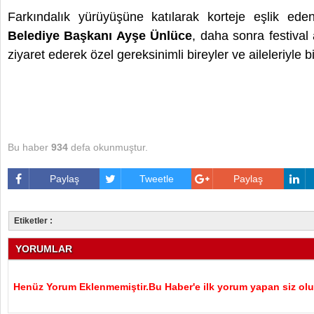
Farkındalık yürüyüşüne katılarak korteje eşlik ed
Belediye Başkanı Ayşe Ünlüce
, daha sonra festival 
ziyaret ederek özel gereksinimli bireyler ve aileleriyle b
Bu haber
934
defa okunmuştur.
Paylaş
Tweetle
Paylaş
Etiketler :
YORUMLAR
Henüz Yorum Eklenmemiştir.Bu Haber'e ilk yorum yapan siz olu