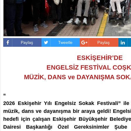
Paylaş
Tweetle
Paylaş
ESKİŞEHİR’DE
ENGELSİZ FESTİVAL COŞ
MÜZİK, DANS ve DAYANIŞMA SOK
“
2026 Eskişehir Yılı Engelsiz Sokak Festivali” ile
müzik, dans ve dayanışma bir araya geldi! Engelsiz 
hedefi için çalışan Eskişehir Büyükşehir Belediye
Dairesi Başkanlığı Özel Gereksinimler Şube 