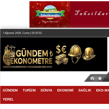
7 Ağustos 2026, Cuma | 03:25:52
GÜNDEM
TURİZM
DÜNYA
EKONOMİ
SAĞLIK
EKO-M
YEREL
SESİN HAFIZASI ANKARA'DA
FAIRMONT QUASAR ISTANBUL’D
20:24 |
20:19 |
KLASİK MÜZİK YAYINCILIĞINDA
07:27 |