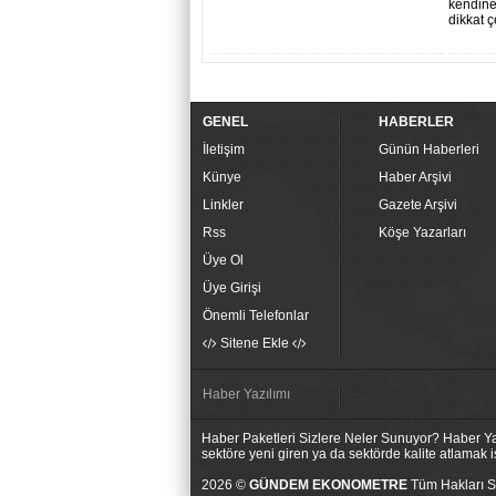
kendine 
dikkat 
GENEL
HABERLER
İletişim
Günün Haberleri
Künye
Haber Arşivi
Linkler
Gazete Arşivi
Rss
Köşe Yazarları
Üye Ol
Üye Girişi
Önemli Telefonlar
Sitene Ekle
Haber Yazılımı
Haber Paketleri Sizlere Neler Sunuyor? Haber Yaz
sektöre yeni giren ya da sektörde kalite atlamak
2026 ©
GÜNDEM EKONOMETRE
Tüm Hakları Sa