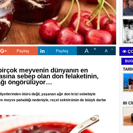
A
Paylaş
Paylaş
A
ÇO
BUG
 birçok meyvenin dünyanın en
TARİ
masına sebep olan don felaketinin,
ağı öngörülüyor…
yetlerinden ötürü değil, yaşanan ağır don krizi sebebiyle
e meyve pahalılığı nedeniyle, reçel sektörünün de büüyk darbe
80 C