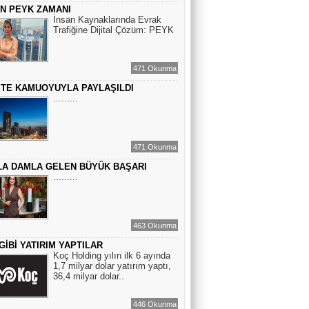
ÇİN PEYK ZAMANI
BİR ROMAN DAHA
İnsan Kaynaklarında Evrak
Trafiğine Dijital Çözüm: PEYK
EMİR EMİRHANOĞLU
471 Okunma
BAYRAMDA ARA VERİN
STE KAMUOYUYLA PAYLAŞILDI
.........
MACİT SOYDAN
BİR KEDİNİN GÖZLERİNE
471 Okunma
BAKABİLMEK...
A DAMLA GELEN BÜYÜK BAŞARI
.........
463 Okunma
GİBİ YATIRIM YAPTILAR
Koç Holding yılın ilk 6 ayında
1,7 milyar dolar yatırım yaptı,
36,4 milyar dolar..
446 Okunma