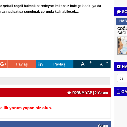
 ve şeftali reçeli bulmak neredeyse imkansız hale gelecek; ya da
SO
L arasınad satışa sunulmak zorunda kalınabilecek…
HAB
ÇOĞU
SAĞL
A
Paylaş
Paylaş
A
HA
GA
YORUM YAP | 0 Yorum
 ilk yorum yapan siz olun.
Yorum