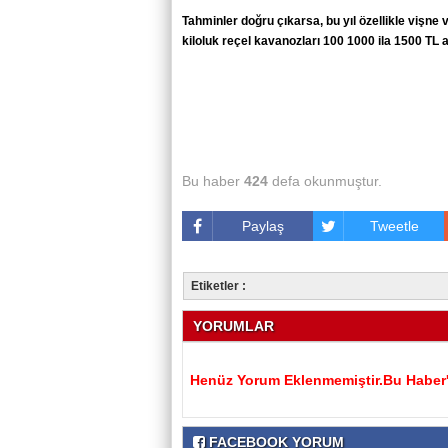
Tahminler doğru çıkarsa, bu yıl özellikle vişne
kiloluk reçel kavanozları 100 1000 ila 1500 T
Bu haber
424
defa okunmuştur.
Paylaş
Tweetle
Etiketler :
YORUMLAR
Henüz Yorum Eklenmemiştir.Bu Haber'e
FACEBOOK YORUM