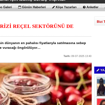
 MAGIC V6
ENİLİKLER VAR
 KIRMAYI SEVİYOR
LARLA GELDİLER
o Galeri
Günün Haberleri
Köşe Yazarları
Anketler
Bizi 
RİZİ REÇEL SEKTÖRÜNÜ DE
in dünyanın en pahalısı fiyatlarıyla satılmasına sebep
 de vuracağı öngörülüyor…
Tarih:
09-07-2025 13:40
YA