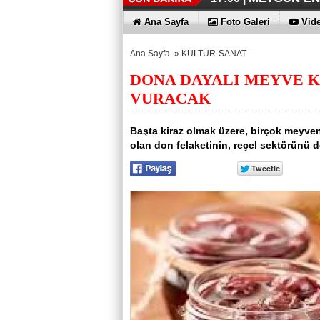
İŞTE HONOR
TECNO'DA Y
THY REKOR
ÖZEL FİYAT
12:17 |
12:02 |
11:56 |
11:53 |
Ana Sayfa
Foto Galeri
Vide
Ana Sayfa
»
KÜLTÜR-SANAT
DONA DAYALI MEYVE K
VURACAK
Başta kiraz olmak üzere, birçok meyven
olan don felaketinin, reçel sektörünü