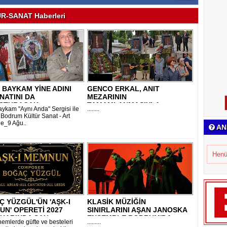
R-SANAT Haberleri
 BAYKAM YİNE ADINI
GENCO ERKAL, ANIT
NATINI DA
MEZARININ
ŞTURACAK
TAMAMLANMASIYLA
aykam "Aynı Anda" Sergisi ile
........
VEFATININ İKİ..
 Bodrum Kültür Sanat - Art
e_9 Ağu..
AN
Henü
 YÜZGÜL'ÜN 'AŞK-I
KLASİK MÜZİĞİN
N' OPERETİ 2027
SINIRLARINI AŞAN JANOSKA
HARINDA SAH..
ENSEMBLE BODRUM'DA..
emlerde güfte ve besteleri
.........