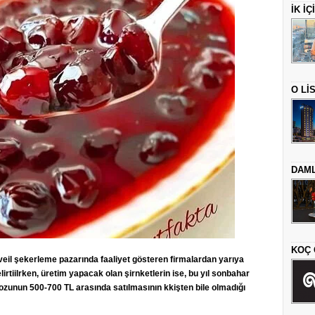
İK İ
O Lİ
DAML
KOÇ 
yveil şekerleme pazarında faaliyet gösteren firmalardan yarıya
lirtiilrken, üretim yapacak olan şirnketlerin ise, bu yıl sonbahar
nozunun 500-700 TL arasında satılmasının kkişten bile olmadığı