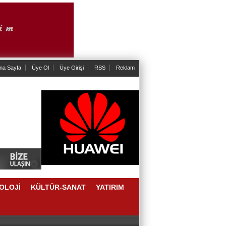
na Sayfa
Üye Ol
Üye Girişi
RSS
Reklam
OLOJİ
KÜLTÜR-SANAT
YATIRIM