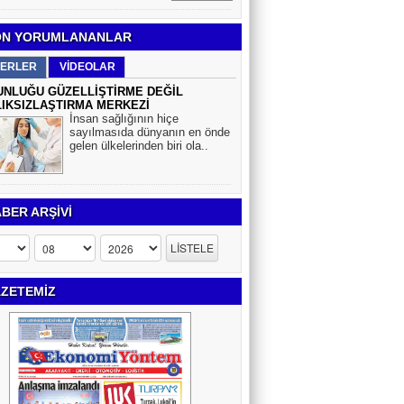
N YORUMLANANLAR
ERLER
VİDEOLAR
NLUĞU GÜZELLİŞTİRME DEĞİL
IKSIZLAŞTIRMA MERKEZİ
İnsan sağlığının hiçe
sayılmasıda dünyanın en önde
gelen ülkelerinden biri ola..
BER ARŞİVİ
ZETEMİZ