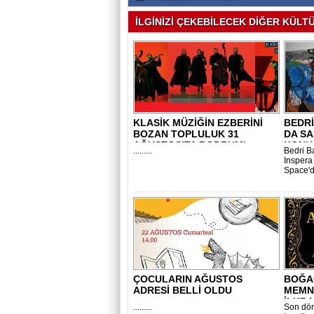
İLGİNİZİ ÇEKEBİLECEK DİĞER KÜLTÜ
KLASİK MÜZİĞİN EZBERİNİ
BEDRİ
BOZAN TOPLULUK 31
DA SA
AĞUSTOS’TA BODRUM'..
KONU
.........
Bedri B
Inspera
Space'd
ÇOCULARIN AĞUSTOS
BOĞAÇ
ADRESİ BELLİ OLDU
MEMNU
İLKBA
.........
Son dön