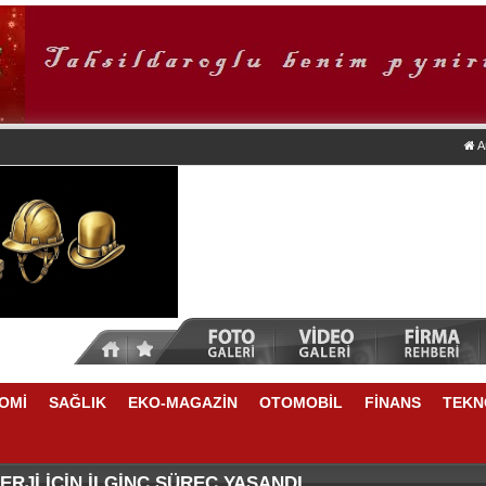
A
OMİ
SAĞLIK
EKO-MAGAZİN
OTOMOBİL
FİNANS
TEKN
DA NELER VAR
E YÜKSELME VAR
RJİ İÇİN İLGİNÇ SÜREÇ YAŞANDI