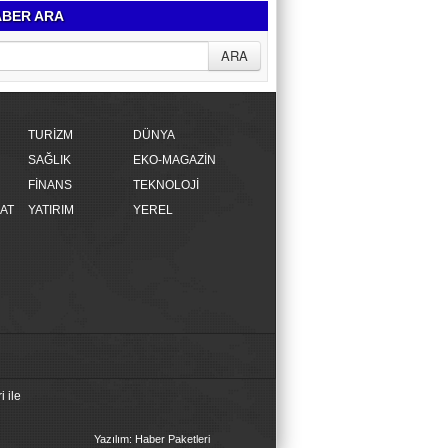
BER ARA
TURİZM
DÜNYA
SAĞLIK
EKO-MAGAZİN
FİNANS
TEKNOLOJİ
AT
YATIRIM
YEREL
 ile
Yazılım: Haber Paketleri