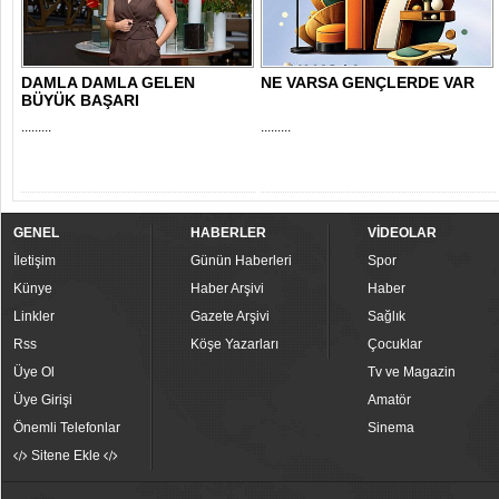
DAMLA DAMLA GELEN
NE VARSA GENÇLERDE VAR
BÜYÜK BAŞARI
.........
.........
GENEL
HABERLER
VİDEOLAR
İletişim
Günün Haberleri
Spor
Künye
Haber Arşivi
Haber
Linkler
Gazete Arşivi
Sağlık
Rss
Köşe Yazarları
Çocuklar
Üye Ol
Tv ve Magazin
Üye Girişi
Amatör
Önemli Telefonlar
Sinema
Sitene Ekle