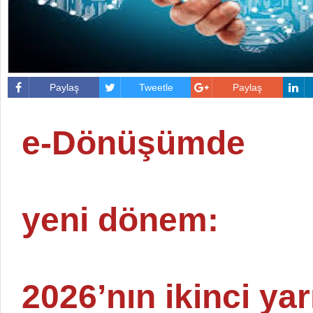
Paylaş
Tweetle
Paylaş
e-Dönüşümde
yeni dönem:
2026’nın ikinci ya