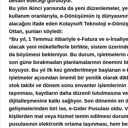
devam edeceği görülüyor.
Bu yılın ikinci yarısında da yeni düzenlemeler, y
kullanım oranlarıyla, e-Dönüşümün iş dünyasını
alacağını ifade eden Kolaysoft Teknoloji e-Dönü
Ottan, şunları söyledi:
“Bu yıl, 1 Temmuz itibariyle e-Fatura ve e-İrsali
olacak yeni mükelleflerle birlikte, sistem üzerin
da büyümesi bekleniyor. Bu durum, işletmelerin
son güne bırakmadan planlamalarının önemini bi
koyuyor. Bu yıl ilk kez gönderilmeye başlanan e-
işletmeler açısından önemli bir yenilik olarak dikk
stok takibi ve dönem sonu envanter işlemlerinin
taşınması, kayıtların daha düzenli tutulmasına ve
dijitalleşmesine katkı sağlıyor. Son dönemin en 
gelişmelerinden biri ise, e-Gider Pusulası oldu. 
kişilerden mal veya hizmet temin edilmesi duru
pusulasının elektronik ortama taşınması, hem b