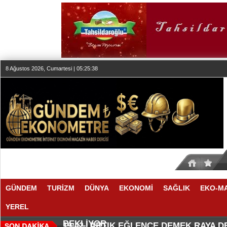
8 Ağustos 2026, Cumartesi | 05:25:39
GÜNDEM
TURİZM
DÜNYA
EKONOMİ
SAĞLIK
EKO-M
YEREL
SEKTÖR, İSTİKRARLI BÜYÜME İ
MAKYÖZ CANSU DURKUN'DAN YE
20:00 |
19:58 |
BEKLİYOR
ARTIK EĞLENCE DEMEK RAYA 
19:42 |