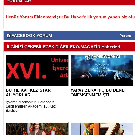
YORUMLAR
Henüz Yorum Eklenmemiştir.Bu Haber'e ilk yorum yapan siz olu
FACEBOOK YORUM
Yorum
İLGİNİZİ ÇEKEBİLECEK DİĞER EKO-MAGAZİN Haberleri
BU YIL XVI. KEZ START
YAPAY ZEKA HİÇ BU DENLİ
ALIYORLAR
ÖNEMSENMEMİŞTİ
İşveren Markasının Geleceğini
.........
Şekillendiren Akademi 16. Kez
Başlıyor