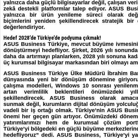
yalnızca daha güçlü bilgisayarlar değil, çalışan veri
zekâ destekli platformlar talep ediyor. ASUS B
yalnızca bir ürün yenileme süreci olarak deği
biçimlerini yeniden şekillendirecek stratejik bir
değerlendiriyor.
Hedef 2028’de Türkiye’de podyuma çıkmak!
ASUS Business Türkiye, mevcut büyüme ivmesini s
dönüştürmeyi hedefliyor. Şirket, 2026 yılı sonunda 
daha da artırmayı planlarken, 2028 yılı sonuna ka
üç kurumsal bilgisayar markasından biri olmayı am
ASUS Business Türkiye Ülke Müdürü İbrahim Ba
dünyasında yeni bir dönüşüm dönemine giriyoru
çalışma modelleri, Windows 10 sonrası yenilenm
artan verimlilik beklentileri önümüzdeki yı
şekillendirecek. ASUS Business olarak amacım
sunmak değil, kurumların dijital dönüşüm yolculu
vadeli bir iş ortağı olmak. Türkiye’nin ASUS Busi
önemi her geçen gün artıyor. Önümüzdeki dönem
yatırımlarımızı hem de kurumsal çözüm portf
Türkiye’yi bölgedeki en güçlü büyüme merkezlerind
hedefliyoruz” dedi. ASUS Business, Türkiye’yi ya