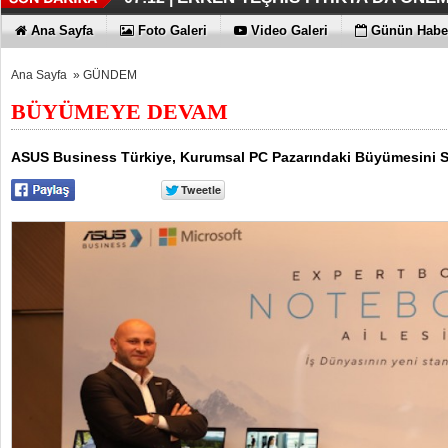
KAYIP RAKAMLARI BİLE KORKU
EN İYİLER DEĞİL EN UYGUNLAR
KOÇ GİBİ YATIRIM YAPTILAR
DÖRT ŞİRKET DAHA!!!
FUJİTSU'DAN YENİ RENK
06:33 |
06:28 |
06:23 |
06:17 |
06:13 |
Ana Sayfa
Foto Galeri
Video Galeri
Günün Haber
Ana Sayfa
»
GÜNDEM
BÜYÜMEYE DEVAM
ASUS Business Türkiye, Kurumsal PC Pazarındaki Büyümesini 