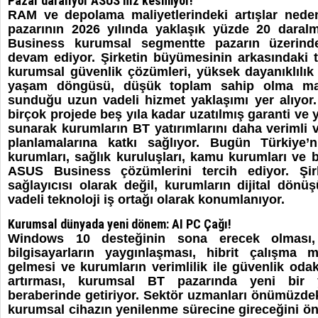
Pazar daralıyor ASUS hız kesmiyor!
RAM ve depolama maliyetlerindeki artışlar neden
pazarının 2026 yılında yaklaşık yüzde 20 daral
Business kurumsal segmentte pazarın üzerin
devam ediyor. Şirketin büyümesinin arkasındaki 
kurumsal güvenlik çözümleri, yüksek dayanıklılık 
yaşam döngüsü, düşük toplam sahip olma mali
sunduğu uzun vadeli hizmet yaklaşımı yer alıyor
birçok projede beş yıla kadar uzatılmış garanti ve 
sunarak kurumların BT yatırımlarını daha verimli v
planlamalarına katkı sağlıyor. Bugün Türkiye’
kurumları, sağlık kuruluşları, kamu kurumları ve b
ASUS Business çözümlerini tercih ediyor. Şir
sağlayıcısı olarak değil, kurumların dijital dö
vadeli teknoloji iş ortağı olarak konumlanıyor.
Kurumsal dünyada yeni dönem: AI PC Çağı!
Windows 10 desteğinin sona erecek olması,
bilgisayarların yaygınlaşması, hibrit çalışma m
gelmesi ve kurumların verimlilik ile güvenlik odakl
artırması, kurumsal BT pazarında yeni bir
beraberinde getiriyor. Sektör uzmanları önümüzd
kurumsal cihazın yenilenme sürecine gireceğini öng