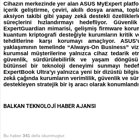
Cihazın merkezinde yer alan ASUS MyExpert platfo
içerik geliştirme, çeviri, akıllı dosya arama, top
aksiyon takibi gibi yapay zekâ destekli özelliklerl
süreçlerini hızlandırmayı hedefliyor. Güvenl
ExpertGuardian mimarisi, gelişmiş firmware korum
kuantum kriptografi desteğiyle kurumların kritik ve
tehditlerine karşı korumayı amaçlıyor. ASUS’
yaklaşımının temelinde “Always-On Business” viz
kurumsal müşterilerine yalnızca cihaz tedarik etm
güvenlik, sürdürülebilirlik ve yaşam döngüs
bütünsel bir teknoloji deneyimi sunmayı hedef
ExpertBook Ultra’yı yalnızca yeni bir dizüstü bilgi
zekâ çağında kurumların verimlilik, güvenlik ve sürd
destekleyen stratejik bir iş aracı olarak konumlandı
BALKAN TEKNOLOJİ HABER AJANSI
Bu haber
341
defa okunmuştur.