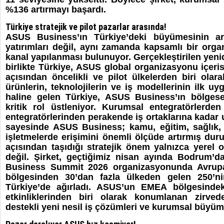
%136 artırmayı başardı.
Türkiye stratejik ve pilot pazarlar arasında!
ASUS Business’ın Türkiye’deki büyümesinin ar
yatırımları değil, aynı zamanda kapsamlı bir or
kanal yapılanması bulunuyor. Gerçekleştirilen yen
birlikte Türkiye, ASUS global organizasyonu içeri
açısından öncelikli ve pilot ülkelerden biri olar
ürünlerin, teknolojilerin ve iş modellerinin ilk uy
haline gelen Türkiye, ASUS Business’ın bölgese
kritik rol üstleniyor. Kurumsal entegratörlerden 
entegratörlerinden perakende iş ortaklarına kadar
sayesinde ASUS Business; kamu, eğitim, sağlık,
işletmelerde erişimini önemli ölçüde artırmış du
açısından taşıdığı stratejik önem yalnızca yerel o
değil. Şirket, geçtiğimiz nisan ayında Bodrum’d
Business Summit 2026 organizasyonunda Avrupa
bölgesinden 30’dan fazla ülkeden gelen 250’ni
Türkiye’de ağırladı. ASUS’un EMEA bölgesinde
etkinliklerinden biri olarak konumlanan zirve
destekli yeni nesil iş çözümleri ve kurumsal büyüm