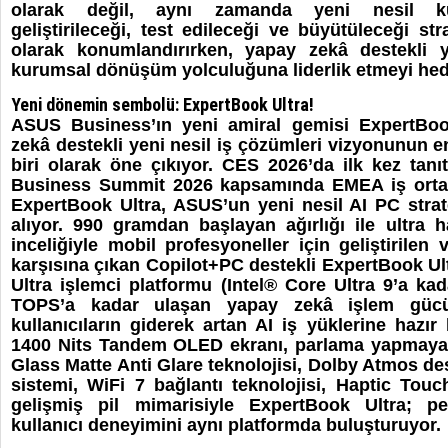
olarak değil, aynı zamanda yeni nesil kur
geliştirileceği, test edileceği ve büyütüleceği str
olarak konumlandırırken, yapay zekâ destekli y
kurumsal dönüşüm yolculuğuna liderlik etmeyi hede
Yeni dönemin sembolü: ExpertBook Ultra!
ASUS Business’ın yeni amiral gemisi ExpertBook
zekâ destekli yeni nesil iş çözümleri vizyonunun e
biri olarak öne çıkıyor. CES 2026’da ilk kez tan
Business Summit 2026 kapsamında EMEA iş ortakl
ExpertBook Ultra, ASUS’un yeni nesil AI PC strat
alıyor. 990 gramdan başlayan ağırlığı ile ultra 
inceliğiyle mobil profesyoneller için geliştirilen
karşısına çıkan Copilot+PC destekli ExpertBook Ultr
Ultra işlemci platformu (Intel® Core Ultra 9’a ka
TOPS’a kadar ulaşan yapay zekâ işlem güc
kullanıcıların giderek artan AI iş yüklerine hazır
1400 Nits Tandem OLED ekranı, parlama yapmayan
Glass Matte Anti Glare teknolojisi, Dolby Atmos des
sistemi, WiFi 7 bağlantı teknolojisi, Haptic Tou
gelişmiş pil mimarisiyle ExpertBook Ultra; pe
kullanıcı deneyimini aynı platformda buluşturuyor.