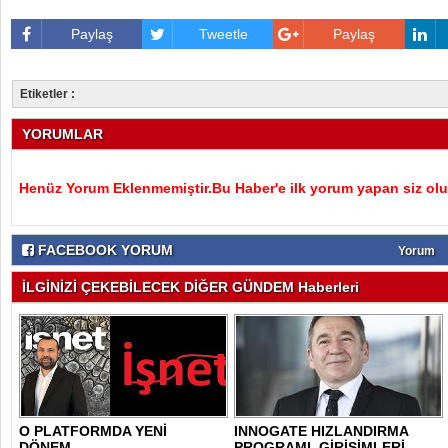
Paylaş
Tweetle
Paylaş
Etiketler :
YORUMLAR
Henüz Yorum Eklenmemiştir.Bu Haber'e ilk yorum yapan siz olu
FACEBOOK YORUM
Yorum
İLGİNİZİ ÇEKEBİLECEK DİĞER GÜNDEM Haberleri
O PLATFORMDA YENİ
INNOGATE HIZLANDIRMA
DÖNEM
PROGRAMI, GİRİŞİMLERİ