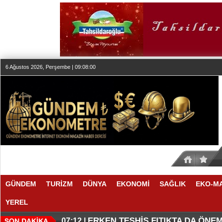
6 Ağustos 2026, Perşembe | 09:08:01
GÜNDEM
TURİZM
DÜNYA
EKONOMİ
SAĞLIK
EKO-M
YEREL
KLASİK MÜZİK YAYINCILIĞINDA
DÜZENLEMEYİ DESTEKLİYORLA
07:27 |
07:17 |
ERKEN TEŞHİS FITIKTA DA ÖNEM
07:12 |