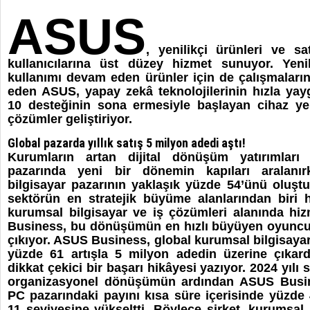
ASUS
, yenilikçi ürünleri ve sa
kullanıcılarına üst düzey hizmet sunuyor. Yenil
kullanımı devam eden ürünler için de çalışmalar
eden ASUS, yapay zekâ teknolojilerinin hızla ya
10 desteğinin sona ermesiyle başlayan cihaz y
çözümler geliştiriyor.
Global pazarda yıllık satış 5 milyon adedi aştı!
Kurumların artan dijital dönüşüm yatırımları 
pazarında yeni bir dönemin kapıları aralanı
bilgisayar pazarının yaklaşık yüzde 54’ünü oluş
sektörün en stratejik büyüme alanlarından biri 
kurumsal bilgisayar ve iş çözümleri alanında hi
Business, bu dönüşümün en hızlı büyüyen oyuncul
çıkıyor. ASUS Business, global kurumsal bilgisayar 
yüzde 61 artışla 5 milyon adedin üzerine çıkard
dikkat çekici bir başarı hikâyesi yazıyor. 2024 yılı
organizasyonel dönüşümün ardından ASUS Busin
PC pazarındaki payını kısa süre içerisinde yüzde
11 seviyesine yükseltti. Böylece şirket, kurumsal