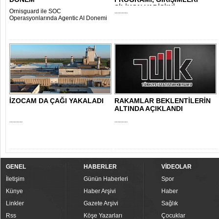
SİLİKON VADİSİ’Nİ..
Ornisguard ile SOC
.........
Operasyonlarında Agentic AI Donemi
İZOCAM DA ÇAĞI YAKALADI
RAKAMLAR BEKLENTİLERİN
ALTINDA AÇIKLANDI
.........
.........
GENEL
HABERLER
VİDEOLAR
İletişim
Günün Haberleri
Spor
Künye
Haber Arşivi
Haber
Linkler
Gazete Arşivi
Sağlık
Rss
Köşe Yazarları
Çocuklar