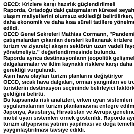
OECD: Krizlere karşı hazırlık güçlendirilmeli
Raporda, Ortadoğu'daki çatışmaların küresel seyaha
ulaşım maliyetlerini olumsuz etkilediği belirtilirken,
daha ekonomik ve daha kısa süreli tatillere yönelm
edildi.
OECD Genel Sekreteri Mathias Cormann, "Pandemi
çatışmalardan çıkarılan dersleri kullanarak krizlere 
turizm ve ziyaretçi akışını sektörün uzun vadeli fa
yönetmeliyiz." değerlendirmesinde bulundu.
Raporda ayrıca destinasyonların jeopolitik gelişme
dalgalanmalar ve iklim kaynaklı risklere karşı daha
gerektiği vurgulandı.
Aşırı hava olayları turizm planlarını değiştiriyor
OECD, sıcak hava dalgaları, orman yangınları ve tropi
turistlerin destinasyon seçiminde belirleyici faktörl
geldiğini belirtti.
Bu kapsamda risk analizleri, erken uyarı sistemleri 
uygulamalarının turizm planlamasına entegre edilme
Japonya, Avusturya, Hırvatistan ve Avrupa genelinde
mobil uyarı sistemleri örnek gösterildi. Raporda ayr
turizm altyapısına yatırım yapılması ve doğa temell
yaygınlaştırılması tavsiye edildi.