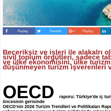
Paylaş
Tweetle
Paylaş
Beceriksiz ve işleri ile alakalrı
sivil toplum örgütleri, sadece t
ve ülke ekonomisini, ülke turizm
düşünmeyen turizm işverenleri ve
OECD
raporu: Türkiye'de iç tu
öncesinin gerisinde
OECD'nin 2026 Turizm Trendleri ve Politikaları Rap