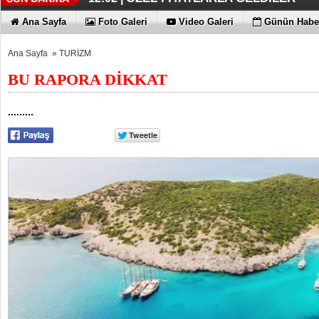
İŞTE HONOR MAGIC V6
TECNO'DA YENİLİKLER VAR
11:56 |
11:53 |
Ana Sayfa
Foto Galeri
Video Galeri
Günün Haber
Ana Sayfa
»
TURİZM
BU RAPORA DİKKAT
.........