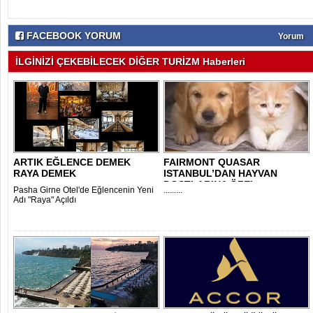
FACEBOOK YORUM
Yorum
İLGİNİZİ ÇEKEBİLECEK DİĞER TURİZM Haberleri
ARTIK EĞLENCE DEMEK
FAIRMONT QUASAR
RAYA DEMEK
ISTANBUL’DAN HAYVAN
DOSTLARINA ÖZEL
Pasha Girne Otel'de Eğlencenin Yeni
.........
YAKLAŞIM..
Adı "Raya" Açıldı