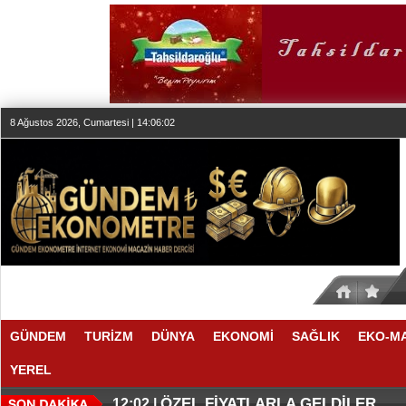
8 Ağustos 2026, Cumartesi | 14:06:03
GÜNDEM
TURİZM
DÜNYA
EKONOMİ
SAĞLIK
EKO-M
YEREL
METGÜN ENERJİ İÇİN İLGİNÇ S
THY REKOR KIRMAYI SEVİYOR
17:00 |
12:17 |
ÖZEL FİYATLARLA GELDİLER
12:02 |