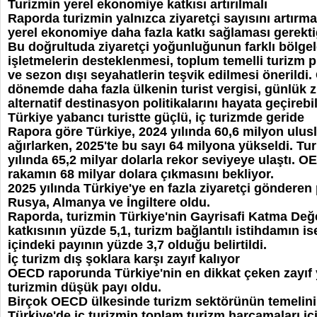
Turizmin yerel ekonomiye katkısı artırılmalı
Raporda turizmin yalnızca ziyaretçi sayısını artır
yerel ekonomiye daha fazla katkı sağlaması gerektiğ
Bu doğrultuda ziyaretçi yoğunluğunun farklı bölgel
işletmelerin desteklenmesi, toplum temelli turizm pr
ve sezon dışı seyahatlerin teşvik edilmesi önerild
dönemde daha fazla ülkenin turist vergisi, günlük z
alternatif destinasyon politikalarını hayata geçireb
Türkiye yabancı turistte güçlü, iç turizmde geride
Rapora göre Türkiye, 2024 yılında 60,6 milyon ulusl
ağırlarken, 2025'te bu sayı 64 milyona yükseldi. Tur
yılında 65,2 milyar dolarla rekor seviyeye ulaştı. O
rakamın 68 milyar dolara çıkmasını bekliyor.
2025 yılında Türkiye'ye en fazla ziyaretçi gönderen 
Rusya, Almanya ve İngiltere oldu.
Raporda, turizmin Türkiye'nin Gayrisafi Katma Değ
katkısının yüzde 5,1, turizm bağlantılı istihdamın i
içindeki payının yüzde 3,7 olduğu belirtildi.
İç turizm dış şoklara karşı zayıf kalıyor
OECD raporunda Türkiye'nin en dikkat çeken zayıf y
turizmin düşük payı oldu.
Birçok OECD ülkesinde turizm sektörünün temelini 
Türkiye'de iç turizmin toplam turizm harcamaları iç