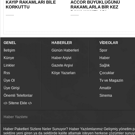
KAYIP RAKAMLARI BİLE
ACCOR BÜYÜKLÜĞÜNÜ
KORKUTTU
RAKAMLARLA BİR KEZ
DAHA KANITLADI
.........
.........
GENEL
HABERLER
VİDEOLAR
İletişim
Günün Haberleri
Spor
Künye
Haber Arşivi
Haber
Linkler
Gazete Arşivi
Sağlık
Rss
Köşe Yazarları
Çocuklar
Üye Ol
Tv ve Magazin
Üye Girişi
Amatör
Önemli Telefonlar
Sinema
Sitene Ekle
Haber Yazılımı
Haber Paketleri Sizlere Neler Sunuyor? Haber Yazılımlarımız Gelişmiş yönetim pan
sektöre yeni giren ya da sektörde kalite atlamak isteyen herkese çözümler sunuy