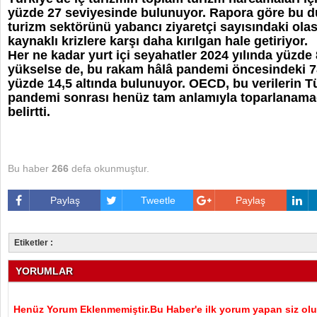
yüzde 27 seviyesinde bulunuyor. Rapora göre bu d
turizm sektörünü yabancı ziyaretçi sayısındaki olas
kaynaklı krizlere karşı daha kırılgan hale getiriyor.
Her ne kadar yurt içi seyahatler 2024 yılında yüzde 
yükselse de, bu rakam hâlâ pandemi öncesindeki 7
yüzde 14,5 altında bulunuyor. OECD, bu verilerin Tü
pandemi sonrası henüz tam anlamıyla toparlanamad
belirtti.
Bu haber
266
defa okunmuştur.
Paylaş
Tweetle
Paylaş
Etiketler :
YORUMLAR
Henüz Yorum Eklenmemiştir.Bu Haber'e ilk yorum yapan siz olu