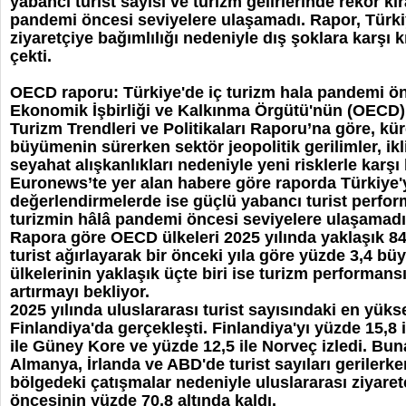
yabancı turist sayısı ve turizm gelirlerinde rekor kı
pandemi öncesi seviyelere ulaşamadı. Rapor, Türki
ziyaretçiye bağımlılığı nedeniyle dış şoklara karşı 
çekti.
OECD raporu: Türkiye'de iç turizm hala pandemi ön
Ekonomik İşbirliği ve Kalkınma Örgütü'nün (OECD)
Turizm Trendleri ve Politikaları Raporu’na göre, kü
büyümenin sürerken sektör jeopolitik gerilimler, ikl
seyahat alışkanlıkları nedeniyle yeni risklerle karşı
Euronews’te yer alan habere göre raporda Türkiye'y
değerlendirmelerde ise güçlü yabancı turist perfor
turizmin hâlâ pandemi öncesi seviyelere ulaşamadı
Rapora göre OECD ülkeleri 2025 yılında yaklaşık 84
turist ağırlayarak bir önceki yıla göre yüzde 3,4 
ülkelerinin yaklaşık üçte biri ise turizm performan
artırmayı bekliyor.
2025 yılında uluslararası turist sayısındaki en yükse
Finlandiya'da gerçekleşti. Finlandiya'yı yüzde 15,8
ile Güney Kore ve yüzde 12,5 ile Norveç izledi. Bun
Almanya, İrlanda ve ABD'de turist sayıları gerilerken
bölgedeki çatışmalar nedeniyle uluslararası ziyare
öncesinin yüzde 70,8 altında kaldı.