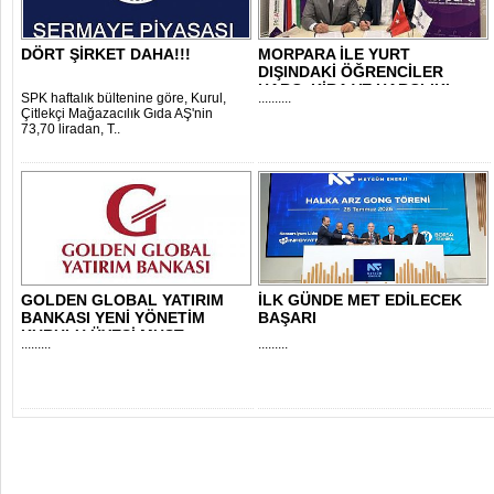
DÖRT ŞİRKET DAHA!!!
MORPARA İLE YURT
DIŞINDAKİ ÖĞRENCİLER
HARÇ, KİRA VE HARÇLIKL..
SPK haftalık bültenine göre, Kurul,
..........
Çitlekçi Mağazacılık Gıda AŞ'nin
73,70 liradan, T..
GOLDEN GLOBAL YATIRIM
İLK GÜNDE MET EDİLECEK
BANKASI YENİ YÖNETİM
BAŞARI
KURULU ÜYESİ MUST..
.........
.........