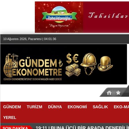
10 Ağustos 2026, Pazartesi | 04:01:36
GÜNDEM
TURİZM
DÜNYA
EKONOMİ
SAĞLIK
EKO-M
YEREL
MACİT SOYDAN’IN İLK TEKLİSİ ‘
SON DÖNEMLERİN EN İLGİNÇ SER
21:07 |
19:13 |
BUNA ÜÇÜ BİR ARADA DENEBİLİ
19:11 |