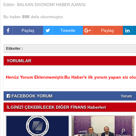
Editör: BALKAN EKONOMİ HABER AJANSI
Bu haber
898
defa okunmuştur.
Paylaş
Tweetle
Paylaş
Etiketler :
YORUMLAR
Henüz Yorum Eklenmemiştir.Bu Haber'e ilk yorum yapan siz olu
FACEBOOK YORUM
Yorum
İLGİNİZİ ÇEKEBİLECEK DİĞER FİNANS Haberleri