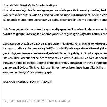
dLocal-Lidio Ortaklığı ile Sınırlar Kalkıyor
dLocal’ın sunduğu tek bir entegrasyon ve sözleşme ile küresel şirketler, Türk
yanı sıra diğer büyük kart ağları ve yaygın şekilde kullanılan yerel ödeme yö
Bu sayede müşterilere sorunsuz ve aşina oldukları bir ödeme deneyimi sunul
Lidio’nun güçlü ödeme orkestrasyonu altyapısı ile dLocal’ın uluslararası varlığ
pazarlara girişte karşılaşılan operasyonel ve regülasyon kaynaklı zorlukları o
Lidio Kurucu Ortağı ve CEO’su Emre Güzer “Lidio’da yerel bilgiyi ve küresel
inanıyoruz. dLocal ile gerçekleştirdiğimiz işbirliğimiz sayesinde küresel şirket
güvendiği yöntemlerle ve küresel yetkinliklerle ulaşabiliyor. Bu stratejik ad
isteyen Türk şirketlerini de destekleyerek kesintisiz, güvenli ve ölçeklenebil
dünyanın gıpta ile baktığı ödeme teknolojilerimizi, dünyanın en büyük oyuncu
yaşıyoruz. Böylece Türkiye, küresel fintech ekosisteminde hem tüketici hem d
konuma yerleşiyor” yorumunu yaptı…
BALKAN EKONOMİ HABER AJANSI
Kaynak: BALKAN EKONOMİ HABER AJANSI