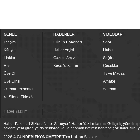
GENEL
HABERLER
VİDEOLAR
İletişim
Günün Haberleri
Spor
Künye
Haber Arşivi
Haber
Linkler
Gazete Arşivi
Sağlık
Rss
Köşe Yazarları
Çocuklar
Üye Ol
Tv ve Magazin
Üye Girişi
Amatör
Önemli Telefonlar
Sinema
Sitene Ekle
Haber Yazılımı
Haber Paketleri Sizlere Neler Sunuyor? Haber Yazılımlarımız Gelişmiş yönetim pan
sektöre yeni giren ya da sektörde kalite atlamak isteyen herkese çözümler sunuy
2026 ©
GÜNDEM EKONOMETRE
Tüm Hakları Saklıdır.